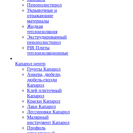
Пенополистирол
Укрывочные и
отражающие
материалы
Жидкая
теплоизоляция
Экструдированный
пенополистирол
PIR Плиты
теплоизоляционные
Капарол центр
Грунты Капарол
Анкера, дюбели,
дюбель-гвозди
Капарол
Клей плиточный
Капарол
Краски Капарол
Лаки Капарол
Лессировки Капарол
Малярный
инструмент Капарол
Профиль