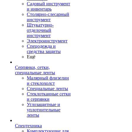
Садовый инструмент
и инвентарь
Столярно-слесарный
инструмент
Штукатурно-
отделочный
инструмент
Электроинструмент
Спецодежда и
средства защиты
Ещё
Серпянки, сетки,
специальные ленты
Малярный флизелин
и стеклохолст
Специальные ленты
Стеклотканные сетки
и серпянки
Углозащитные и
уплотнительные
ленты
Спецтехника
Комплектующие для