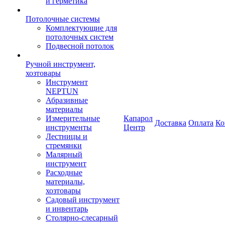
и герметика
Потолочные системы
Комплектующие для
потолочных систем
Подвесной потолок
Ручной инструмент,
хозтовары
Инструмент
NEPTUN
Абразивные
материалы
Измерительные
Капарол
Доставка
Оплата
Ко
инструменты
Центр
Лестницы и
стремянки
Малярный
инструмент
Расходные
материалы,
хозтовары
Садовый инструмент
и инвентарь
Столярно-слесарный