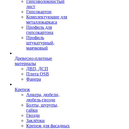
Гипсоволокнистый
лист
Гипсокартон
Комплектующие для
металлокаркаса
Профиль для
гипсокартона
Профиль
штукатурный,
маячковый
Древесно-плитные
материалы
ДВП, ДСП
Плита OSB
Фанера
Крепеж
Анкера, дюбели,
дюбель-гвозди
Болты, шурупы,
гайки
Гвозди
Заклёпки
Крепеж для фасадных