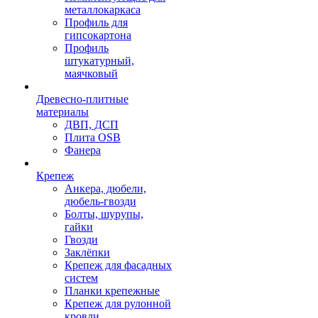
металлокаркаса
Профиль для
гипсокартона
Профиль
штукатурный,
маячковый
Древесно-плитные
материалы
ДВП, ДСП
Плита OSB
Фанера
Крепеж
Анкера, дюбели,
дюбель-гвозди
Болты, шурупы,
гайки
Гвозди
Заклёпки
Крепеж для фасадных
систем
Планки крепежные
Крепеж для рулонной
кровли