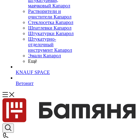
штукатурный,
маячковый Капарол
Растворители и
очистители Капарол
Cтеклосетка Капарол
Шпатлевки Капарол
Штукатурки Капарол
Штукатурно-
отделочный
инструмент Капарол
Эмали Капарол
Ещё
KNAUF SPACE
Ветонит