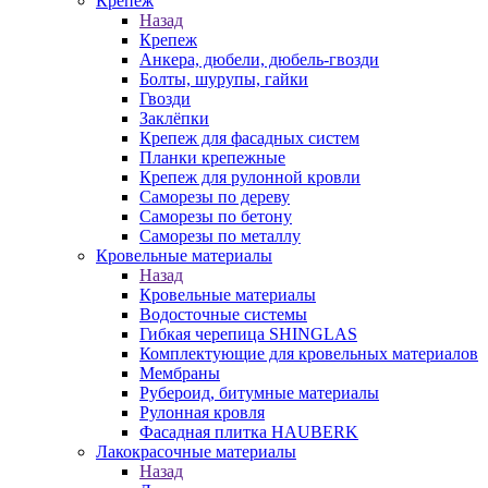
Крепеж
Назад
Крепеж
Анкера, дюбели, дюбель-гвозди
Болты, шурупы, гайки
Гвозди
Заклёпки
Крепеж для фасадных систем
Планки крепежные
Крепеж для рулонной кровли
Саморезы по дереву
Саморезы по бетону
Саморезы по металлу
Кровельные материалы
Назад
Кровельные материалы
Водосточные системы
Гибкая черепица SHINGLAS
Комплектующие для кровельных материалов
Мембраны
Рубероид, битумные материалы
Рулонная кровля
Фасадная плитка HAUBERK
Лакокрасочные материалы
Назад