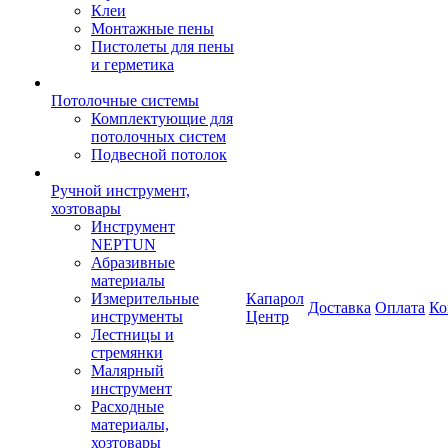
Клеи
Монтажные пены
Пистолеты для пены
и герметика
Потолочные системы
Комплектующие для
потолочных систем
Подвесной потолок
Ручной инструмент,
хозтовары
Инструмент
NEPTUN
Абразивные
материалы
Измерительные
Капарол
Доставка
Оплата
Ко
инструменты
Центр
Лестницы и
стремянки
Малярный
инструмент
Расходные
материалы,
хозтовары