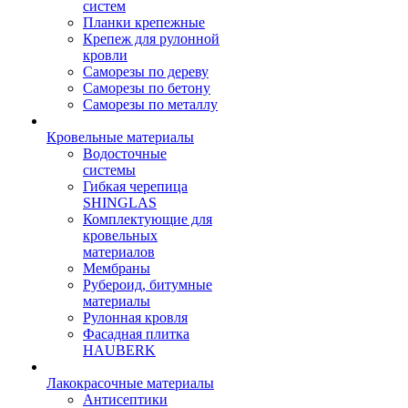
систем
Планки крепежные
Крепеж для рулонной
кровли
Саморезы по дереву
Саморезы по бетону
Саморезы по металлу
Кровельные материалы
Водосточные
системы
Гибкая черепица
SHINGLAS
Комплектующие для
кровельных
материалов
Мембраны
Рубероид, битумные
материалы
Рулонная кровля
Фасадная плитка
HAUBERK
Лакокрасочные материалы
Антисептики