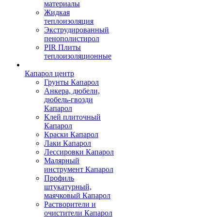
материалы
Жидкая
теплоизоляция
Экструдированный
пенополистирол
PIR Плиты
теплоизоляционные
Капарол центр
Грунты Капарол
Анкера, дюбели,
дюбель-гвозди
Капарол
Клей плиточный
Капарол
Краски Капарол
Лаки Капарол
Лессировки Капарол
Малярный
инструмент Капарол
Профиль
штукатурный,
маячковый Капарол
Растворители и
очистители Капарол