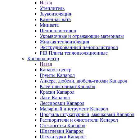
Назад
Утеплитель
Звукоизоляция
Каменная вата
Минвата
Пенополистирол
Укрывочные и отражающие материалы
Жидкая теплоизоляция
Экструдированный пенополистирол
PIR Плиты теплоизоляционные
Капарол центр
Назад
Капарол центр
Грунты Капарол
Анкера, дюбели, дюбель-гвозди Капарол
Клей плиточный Капарол
Краски Капарол
Лаки Капарол
Лессировки Капарол
Малярный инструмент Капарол
Профиль штукатурный, маячковый Капарол
Растворители и очистители Капарол
Cтеклосетка Капарол
Шпатлевки Капарол
Штукатурки Капарол