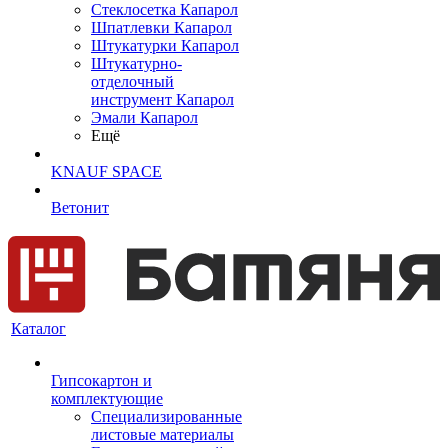
Cтеклосетка Капарол
Шпатлевки Капарол
Штукатурки Капарол
Штукатурно-
отделочный
инструмент Капарол
Эмали Капарол
Ещё
KNAUF SPACE
Ветонит
Каталог
Гипсокартон и
комплектующие
Специализированные
листовые материалы