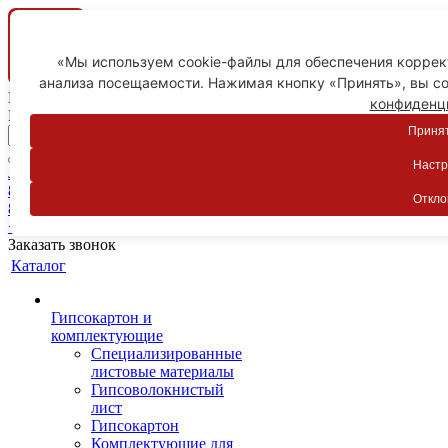
«Мы используем cookie-файлы для обеспечения коррект
анализа посещаемости. Нажимая кнопку «Принять», вы со
Ваш город
конфиденц
Пятигорск
Принят
Настр
Личный кабинет
8-800-775-59-89
Откло
8-800-775-59-89
+7 918 754-83-77
Заказать звонок
Каталог
Гипсокартон и
комплектующие
Специализированные
листовые материалы
Гипсоволокнистый
лист
Гипсокартон
Комплектующие для