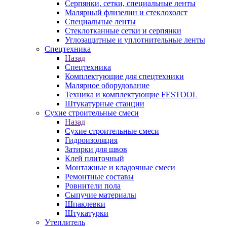
Серпянки, сетки, специальные ленты
Малярный флизелин и стеклохолст
Специальные ленты
Стеклотканные сетки и серпянки
Углозащитные и уплотнительные ленты
Спецтехника
Назад
Спецтехника
Комплектующие для спецтехники
Малярное оборудование
Техника и комплектующие FESTOOL
Штукатурные станции
Сухие строительные смеси
Назад
Сухие строительные смеси
Гидроизоляция
Затирки для швов
Клей плиточный
Монтажные и кладочные смеси
Ремонтные составы
Ровнители пола
Сыпучие материалы
Шпаклевки
Штукатурки
Утеплитель