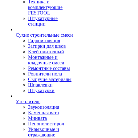
Техника и
комплектующие
FESTOOL
Штукатурные
станции
Сухие строительные смеси
Гидроизоляция
Затирки для швов
Клей плиточный
Монтажные и
кладочные смеси
Ремонтные составы
Ровнители пола
Сыпучие материалы
Шпаклевки
Штукатурки
Утеплитель
Звукоизоляция
Каменная вата
Минвата
Пенополистирол
Укрывочные и
отражающие