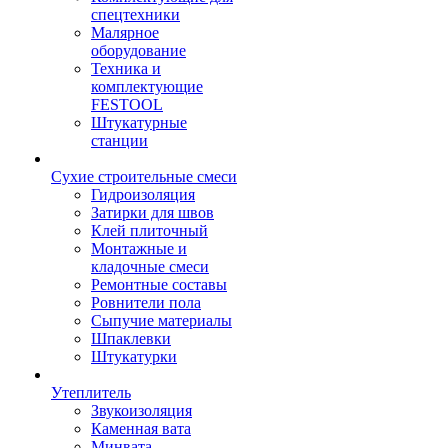
спецтехники
Малярное
оборудование
Техника и
комплектующие
FESTOOL
Штукатурные
станции
Сухие строительные смеси
Гидроизоляция
Затирки для швов
Клей плиточный
Монтажные и
кладочные смеси
Ремонтные составы
Ровнители пола
Сыпучие материалы
Шпаклевки
Штукатурки
Утеплитель
Звукоизоляция
Каменная вата
Минвата