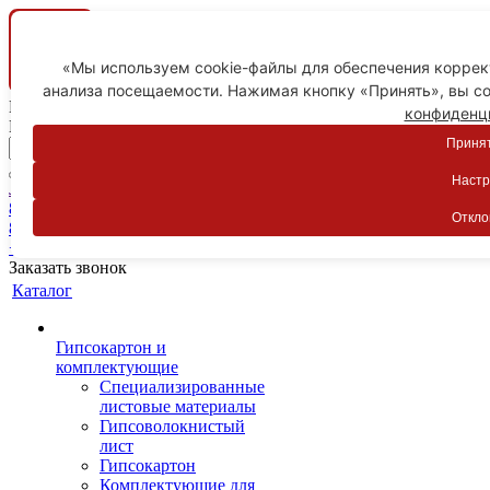
«Мы используем cookie-файлы для обеспечения коррект
анализа посещаемости. Нажимая кнопку «Принять», вы со
Ваш город
конфиденц
Пятигорск
Принят
Настр
Личный кабинет
8-800-775-59-89
Откло
8-800-775-59-89
+7 918 754-83-77
Заказать звонок
Каталог
Гипсокартон и
комплектующие
Специализированные
листовые материалы
Гипсоволокнистый
лист
Гипсокартон
Комплектующие для