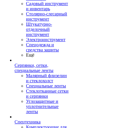
Садовый инструмент
и инвентарь
Столярно-слесарный
инструмент
Штукатурно-
отделочный
инструмент
Электроинструмент
Спецодежда и
средства защиты
Ещё
Серпянки, сетки,
специальные ленты
Малярный флизелин
и стеклохолст
Специальные ленты
Стеклотканные сетки
и серпянки
Углозащитные и
уплотнительные
ленты
Спецтехника
Комплектующие для