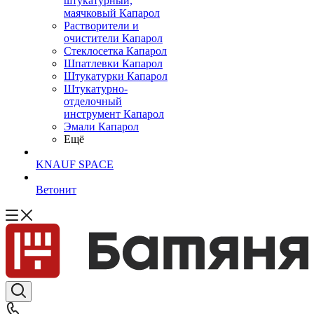
штукатурный,
маячковый Капарол
Растворители и
очистители Капарол
Cтеклосетка Капарол
Шпатлевки Капарол
Штукатурки Капарол
Штукатурно-
отделочный
инструмент Капарол
Эмали Капарол
Ещё
KNAUF SPACE
Ветонит