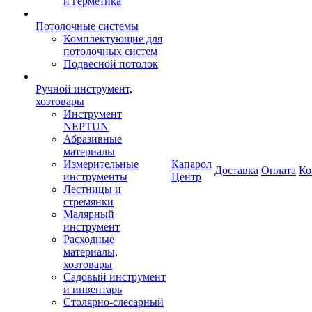
и герметика
Потолочные системы
Комплектующие для
потолочных систем
Подвесной потолок
Ручной инструмент,
хозтовары
Инструмент
NEPTUN
Абразивные
материалы
Измерительные
Капарол
Доставка
Оплата
Ко
инструменты
Центр
Лестницы и
стремянки
Малярный
инструмент
Расходные
материалы,
хозтовары
Садовый инструмент
и инвентарь
Столярно-слесарный