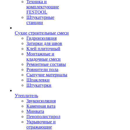
Техника и
комплектующие
FESTOOL
Штукатурные
станции
Сухие строительные смеси
Гидроизоляция
Затирки для швов
Клей плиточный
Монтажные и
кладочные смеси
Ремонтные составы
Ровнители пола
Сыпучие материалы
Шпаклевки
Штукатурки
Утеплитель
Звукоизоляция
Каменная вата
Минвата
Пенополистирол
Укрывочные и
отражающие