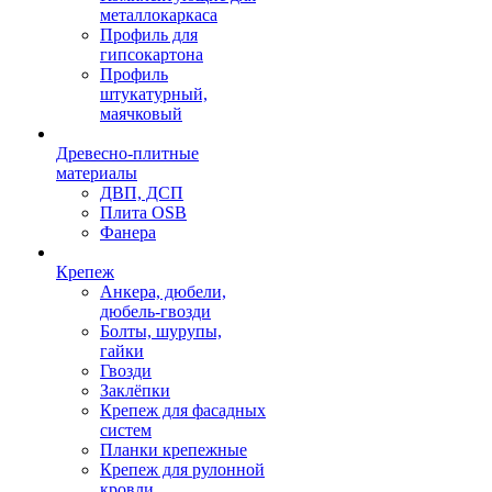
металлокаркаса
Профиль для
гипсокартона
Профиль
штукатурный,
маячковый
Древесно-плитные
материалы
ДВП, ДСП
Плита OSB
Фанера
Крепеж
Анкера, дюбели,
дюбель-гвозди
Болты, шурупы,
гайки
Гвозди
Заклёпки
Крепеж для фасадных
систем
Планки крепежные
Крепеж для рулонной
кровли