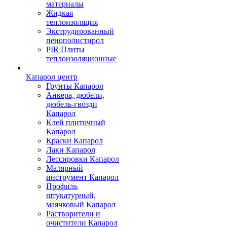
материалы
Жидкая
теплоизоляция
Экструдированный
пенополистирол
PIR Плиты
теплоизоляционные
Капарол центр
Грунты Капарол
Анкера, дюбели,
дюбель-гвозди
Капарол
Клей плиточный
Капарол
Краски Капарол
Лаки Капарол
Лессировки Капарол
Малярный
инструмент Капарол
Профиль
штукатурный,
маячковый Капарол
Растворители и
очистители Капарол