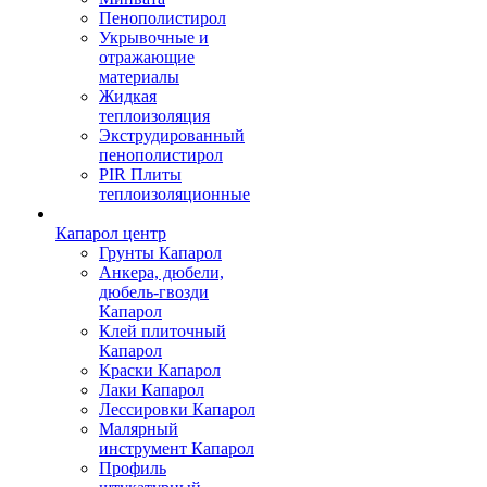
Пенополистирол
Укрывочные и
отражающие
материалы
Жидкая
теплоизоляция
Экструдированный
пенополистирол
PIR Плиты
теплоизоляционные
Капарол центр
Грунты Капарол
Анкера, дюбели,
дюбель-гвозди
Капарол
Клей плиточный
Капарол
Краски Капарол
Лаки Капарол
Лессировки Капарол
Малярный
инструмент Капарол
Профиль