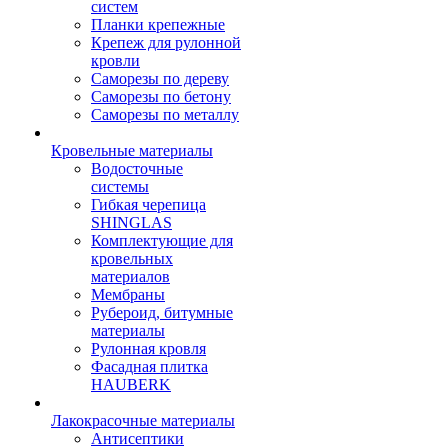
систем
Планки крепежные
Крепеж для рулонной
кровли
Саморезы по дереву
Саморезы по бетону
Саморезы по металлу
Кровельные материалы
Водосточные
системы
Гибкая черепица
SHINGLAS
Комплектующие для
кровельных
материалов
Мембраны
Рубероид, битумные
материалы
Рулонная кровля
Фасадная плитка
HAUBERK
Лакокрасочные материалы
Антисептики