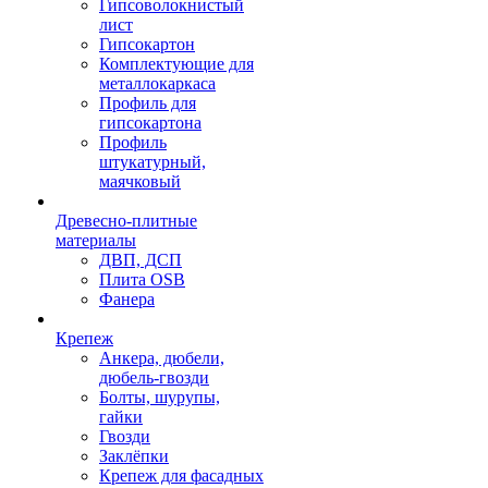
Гипсоволокнистый
лист
Гипсокартон
Комплектующие для
металлокаркаса
Профиль для
гипсокартона
Профиль
штукатурный,
маячковый
Древесно-плитные
материалы
ДВП, ДСП
Плита OSB
Фанера
Крепеж
Анкера, дюбели,
дюбель-гвозди
Болты, шурупы,
гайки
Гвозди
Заклёпки
Крепеж для фасадных