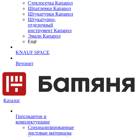
Cтеклосетка Капарол
Шпатлевки Капарол
Штукатурки Капарол
Штукатурно-
отделочный
инструмент Капарол
Эмали Капарол
Ещё
KNAUF SPACE
Ветонит
Каталог
Гипсокартон и
комплектующие
Специализированные
листовые материалы