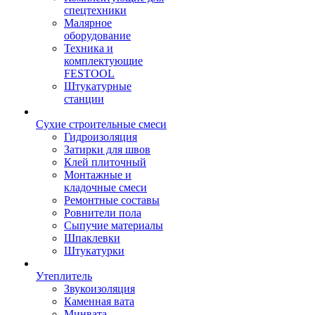
спецтехники
Малярное
оборудование
Техника и
комплектующие
FESTOOL
Штукатурные
станции
Сухие строительные смеси
Гидроизоляция
Затирки для швов
Клей плиточный
Монтажные и
кладочные смеси
Ремонтные составы
Ровнители пола
Сыпучие материалы
Шпаклевки
Штукатурки
Утеплитель
Звукоизоляция
Каменная вата
Минвата