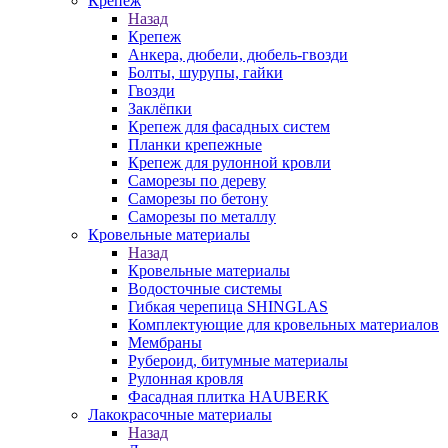
Крепеж
Назад
Крепеж
Анкера, дюбели, дюбель-гвозди
Болты, шурупы, гайки
Гвозди
Заклёпки
Крепеж для фасадных систем
Планки крепежные
Крепеж для рулонной кровли
Саморезы по дереву
Саморезы по бетону
Саморезы по металлу
Кровельные материалы
Назад
Кровельные материалы
Водосточные системы
Гибкая черепица SHINGLAS
Комплектующие для кровельных материалов
Мембраны
Рубероид, битумные материалы
Рулонная кровля
Фасадная плитка HAUBERK
Лакокрасочные материалы
Назад