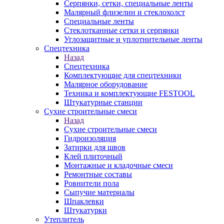
Серпянки, сетки, специальные ленты
Малярный флизелин и стеклохолст
Специальные ленты
Стеклотканные сетки и серпянки
Углозащитные и уплотнительные ленты
Спецтехника
Назад
Спецтехника
Комплектующие для спецтехники
Малярное оборудование
Техника и комплектующие FESTOOL
Штукатурные станции
Сухие строительные смеси
Назад
Сухие строительные смеси
Гидроизоляция
Затирки для швов
Клей плиточный
Монтажные и кладочные смеси
Ремонтные составы
Ровнители пола
Сыпучие материалы
Шпаклевки
Штукатурки
Утеплитель