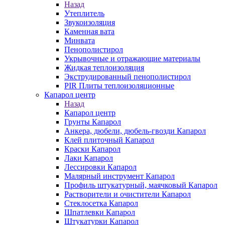
Назад
Утеплитель
Звукоизоляция
Каменная вата
Минвата
Пенополистирол
Укрывочные и отражающие материалы
Жидкая теплоизоляция
Экструдированный пенополистирол
PIR Плиты теплоизоляционные
Капарол центр
Назад
Капарол центр
Грунты Капарол
Анкера, дюбели, дюбель-гвозди Капарол
Клей плиточный Капарол
Краски Капарол
Лаки Капарол
Лессировки Капарол
Малярный инструмент Капарол
Профиль штукатурный, маячковый Капарол
Растворители и очистители Капарол
Cтеклосетка Капарол
Шпатлевки Капарол
Штукатурки Капарол