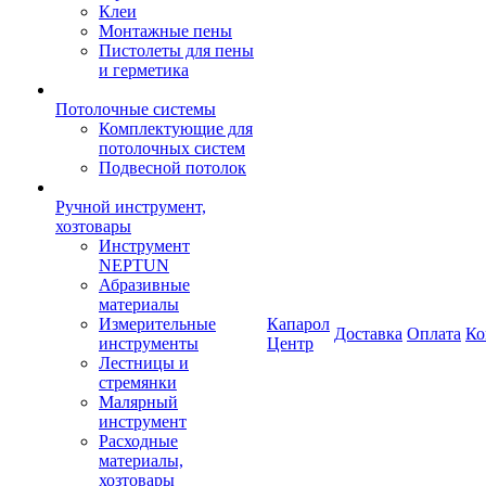
Клеи
Монтажные пены
Пистолеты для пены
и герметика
Потолочные системы
Комплектующие для
потолочных систем
Подвесной потолок
Ручной инструмент,
хозтовары
Инструмент
NEPTUN
Абразивные
материалы
Измерительные
Капарол
Доставка
Оплата
Ко
инструменты
Центр
Лестницы и
стремянки
Малярный
инструмент
Расходные
материалы,
хозтовары