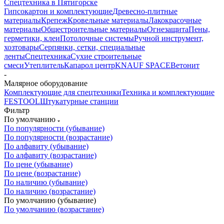
Спецтехника в Пятигорске
Гипсокартон и комплектующие
Древесно-плитные
материалы
Крепеж
Кровельные материалы
Лакокрасочные
материалы
Общестроительные материалы
Огнезащита
Пены,
герметики, клеи
Потолочные системы
Ручной инструмент,
хозтовары
Серпянки, сетки, специальные
ленты
Спецтехника
Сухие строительные
смеси
Утеплитель
Капарол центр
KNAUF SPACE
Ветонит
-
Малярное оборудование
Комплектующие для спецтехники
Техника и комплектующие
FESTOOL
Штукатурные станции
Фильтр
По умолчанию
По популярности (убывание)
По популярности (возрастание)
По алфавиту (убывание)
По алфавиту (возрастание)
По цене (убывание)
По цене (возрастание)
По наличию (убывание)
По наличию (возрастание)
По умолчанию (убывание)
По умолчанию (возрастание)