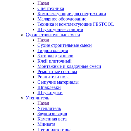
Назад
Спецтехника
Комплектующие для спецтехники
Малярное оборудование
Техника и комплектующие FESTOOL
Штукатурные станции
Сухие строительные смеси
Назад
Сухие строительные смеси
Гидроизоляция
Затирки для швов
Клей плиточный
Монтажные и кладочные смеси
Ремонтные составы
Ровнители пола
Сыпучие материалы
Шпаклевки
Штукатурки
Утеплитель
Назад
Утеплитель
Звукоизоляция
Каменная вата
Минвата
Пенополистирол