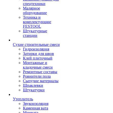
спецтехники
Малярное
оборудование
Техника и
комплектующие
FESTOOL
Штукатурные
станции
Сухие строительные смеси
Гидроизоляция
Затирки для швов
Клей плиточный
Монтажные и
кладочные смеси
Ремонтные составы
Ровнители пола
Сыпучие материалы
Шпаклевки
Штукатурки
Утеплитель
Звукоизоляция
Каменная вата
Минвата