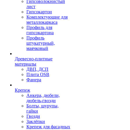
Гипсоволокнистый
лист
Гипсокартон
Комплектующие для
металлокаркаса
Профиль для
гипсокартона
Профиль
штукатурный,
маячковый
Древесно-плитные
материалы
ДВП, ДСП
Плита OSB
Фанера
Крепеж
Анкера, дюбели,
дюбель-гвозди
Болты, шурупы,
гайки
Гвозди
Заклёпки
Крепеж для фасадных