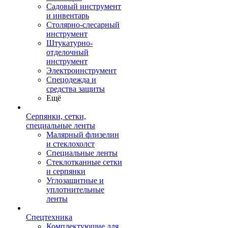
Садовый инструмент
и инвентарь
Столярно-слесарный
инструмент
Штукатурно-
отделочный
инструмент
Электроинструмент
Спецодежда и
средства защиты
Ещё
Серпянки, сетки,
специальные ленты
Малярный флизелин
и стеклохолст
Специальные ленты
Стеклотканные сетки
и серпянки
Углозащитные и
уплотнительные
ленты
Спецтехника
Комплектующие для