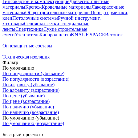
Гипсокартон и комплектующие
Древесно-плитные
материалы
Крепеж
Кровельные материалы
Лакокрасочные
материалы
Общестроительные материалы
Пены, герметики,
клеи
Потолочные системы
Ручной инструмент,
хозтовары
Серпянки, сетки, специальные
ленты
Спецтехника
Сухие строительные
смеси
Утеплитель
Капарол центр
KNAUF SPACE
Ветонит
Огнезащитные составы
Техническая изоляция
Фильтр
По умолчанию
По популярности (убывание)
По популярности (возрастание)
По алфавиту (убывание)
По алфавиту (возрастание)
По цене (убывание)
По цене (возрастание)
По наличию (убывание)
По наличию (возрастание)
По умолчанию (убывание)
По умолчанию (возрастание)
Быстрый просмотр