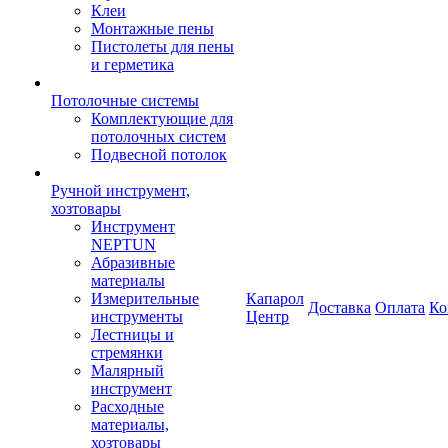
Клеи
Монтажные пены
Пистолеты для пены
и герметика
Потолочные системы
Комплектующие для
потолочных систем
Подвесной потолок
Ручной инструмент,
хозтовары
Инструмент
NEPTUN
Абразивные
материалы
Измерительные
Капарол
Доставка
Оплата
Ко
инструменты
Центр
Лестницы и
стремянки
Малярный
инструмент
Расходные
материалы,
хозтовары