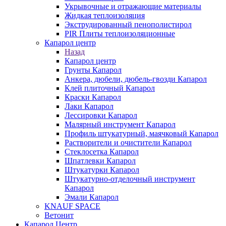
Укрывочные и отражающие материалы
Жидкая теплоизоляция
Экструдированный пенополистирол
PIR Плиты теплоизоляционные
Капарол центр
Назад
Капарол центр
Грунты Капарол
Анкера, дюбели, дюбель-гвозди Капарол
Клей плиточный Капарол
Краски Капарол
Лаки Капарол
Лессировки Капарол
Малярный инструмент Капарол
Профиль штукатурный, маячковый Капарол
Растворители и очистители Капарол
Cтеклосетка Капарол
Шпатлевки Капарол
Штукатурки Капарол
Штукатурно-отделочный инструмент
Капарол
Эмали Капарол
KNAUF SPACE
Ветонит
Капарол Центр