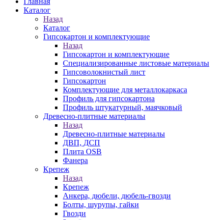
Главная
Каталог
Назад
Каталог
Гипсокартон и комплектующие
Назад
Гипсокартон и комплектующие
Специализированные листовые материалы
Гипсоволокнистый лист
Гипсокартон
Комплектующие для металлокаркаса
Профиль для гипсокартона
Профиль штукатурный, маячковый
Древесно-плитные материалы
Назад
Древесно-плитные материалы
ДВП, ДСП
Плита OSB
Фанера
Крепеж
Назад
Крепеж
Анкера, дюбели, дюбель-гвозди
Болты, шурупы, гайки
Гвозди