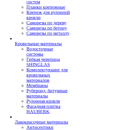
систем
Планки крепежные
Крепеж для рулонной
кровли
Саморезы по дереву
Саморезы по бетону
Саморезы по металлу
Кровельные материалы
Водосточные
системы
Гибкая черепица
SHINGLAS
Комплектующие для
кровельных
материалов
Мембраны
Рубероид, битумные
материалы
Рулонная кровля
Фасадная плитка
HAUBERK
Лакокрасочные материалы
Антисептики