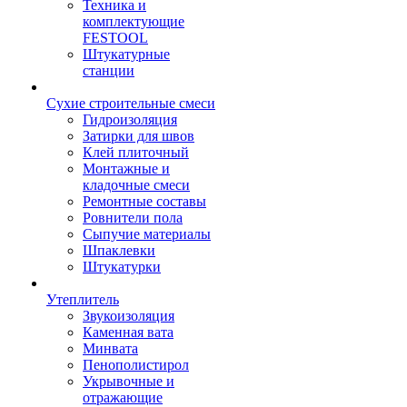
Техника и
комплектующие
FESTOOL
Штукатурные
станции
Сухие строительные смеси
Гидроизоляция
Затирки для швов
Клей плиточный
Монтажные и
кладочные смеси
Ремонтные составы
Ровнители пола
Сыпучие материалы
Шпаклевки
Штукатурки
Утеплитель
Звукоизоляция
Каменная вата
Минвата
Пенополистирол
Укрывочные и
отражающие