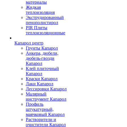
материалы
Жидкая
теплоизоляция
Экструдированный
пенополистирол
PIR Плиты
теплоизоляционные
Капарол центр
Грунты Капарол
Анкера, дюбели,
дюбель-гвозди
Капарол
Клей плиточный
Капарол
Краски Капарол
Лаки Капарол
Лессировки Капарол
Малярный
инструмент Капарол
Профиль
штукатурный,
маячковый Капарол
Растворители и
очистители Капарол