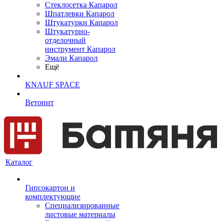
Cтеклосетка Капарол
Шпатлевки Капарол
Штукатурки Капарол
Штукатурно-
отделочный
инструмент Капарол
Эмали Капарол
Ещё
KNAUF SPACE
Ветонит
Каталог
Гипсокартон и
комплектующие
Специализированные
листовые материалы