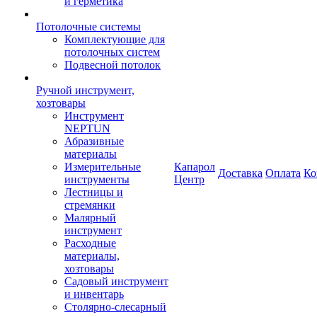
и герметика
Потолочные системы
Комплектующие для
потолочных систем
Подвесной потолок
Ручной инструмент,
хозтовары
Инструмент
NEPTUN
Абразивные
материалы
Измерительные
Капарол
Доставка
Оплата
Ко
инструменты
Центр
Лестницы и
стремянки
Малярный
инструмент
Расходные
материалы,
хозтовары
Садовый инструмент
и инвентарь
Столярно-слесарный