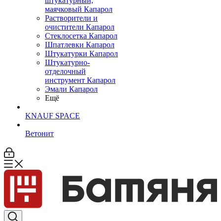
штукатурный,
маячковый Капарол
Растворители и
очистители Капарол
Cтеклосетка Капарол
Шпатлевки Капарол
Штукатурки Капарол
Штукатурно-
отделочный
инструмент Капарол
Эмали Капарол
Ещё
KNAUF SPACE
Ветонит