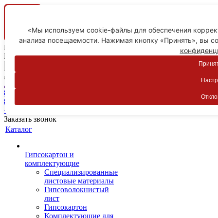
«Мы используем cookie-файлы для обеспечения коррект
анализа посещаемости. Нажимая кнопку «Принять», вы со
Ваш город
конфиденц
Пятигорск
Принят
Настр
Личный кабинет
8-800-775-59-89
Откло
8-800-775-59-89
+7 918 754-83-77
Заказать звонок
Каталог
Гипсокартон и
комплектующие
Специализированные
листовые материалы
Гипсоволокнистый
лист
Гипсокартон
Комплектующие для