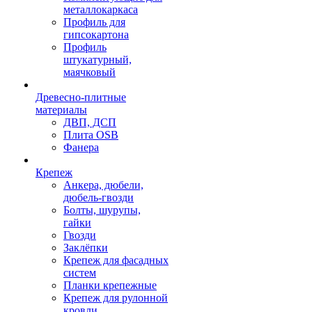
металлокаркаса
Профиль для
гипсокартона
Профиль
штукатурный,
маячковый
Древесно-плитные
материалы
ДВП, ДСП
Плита OSB
Фанера
Крепеж
Анкера, дюбели,
дюбель-гвозди
Болты, шурупы,
гайки
Гвозди
Заклёпки
Крепеж для фасадных
систем
Планки крепежные
Крепеж для рулонной
кровли