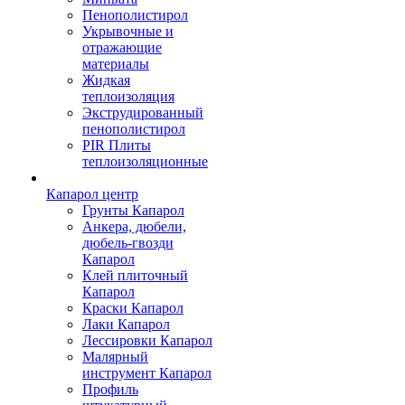
Пенополистирол
Укрывочные и
отражающие
материалы
Жидкая
теплоизоляция
Экструдированный
пенополистирол
PIR Плиты
теплоизоляционные
Капарол центр
Грунты Капарол
Анкера, дюбели,
дюбель-гвозди
Капарол
Клей плиточный
Капарол
Краски Капарол
Лаки Капарол
Лессировки Капарол
Малярный
инструмент Капарол
Профиль