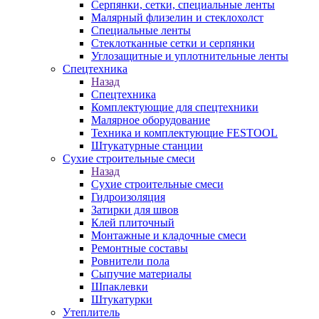
Серпянки, сетки, специальные ленты
Малярный флизелин и стеклохолст
Специальные ленты
Стеклотканные сетки и серпянки
Углозащитные и уплотнительные ленты
Спецтехника
Назад
Спецтехника
Комплектующие для спецтехники
Малярное оборудование
Техника и комплектующие FESTOOL
Штукатурные станции
Сухие строительные смеси
Назад
Сухие строительные смеси
Гидроизоляция
Затирки для швов
Клей плиточный
Монтажные и кладочные смеси
Ремонтные составы
Ровнители пола
Сыпучие материалы
Шпаклевки
Штукатурки
Утеплитель