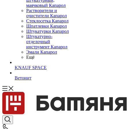
штукатурный,
маячковый Капарол
Растворители и
очистители Капарол
Cтеклосетка Капарол
Шпатлевки Капарол
Штукатурки Капарол
Штукатурно-
отделочный
инструмент Капарол
Эмали Капарол
Ещё
KNAUF SPACE
Ветонит