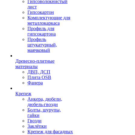
Гипсоволокнистый
лист
Гипсокартон
Комплектующие для
металлокаркаса
Профиль для
гипсокартона
Профиль
штукатурный,
маячковый
Древесно-плитные
материалы
ДВП, ДСП
Плита OSB
Фанера
Крепеж
Анкера, дюбели,
дюбель-гвозди
Болты, шурупы,
гайки
Гвозди
Заклёпки
Крепеж для фасадных