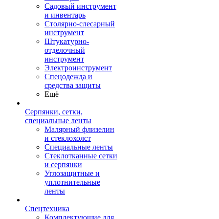
Садовый инструмент
и инвентарь
Столярно-слесарный
инструмент
Штукатурно-
отделочный
инструмент
Электроинструмент
Спецодежда и
средства защиты
Ещё
Серпянки, сетки,
специальные ленты
Малярный флизелин
и стеклохолст
Специальные ленты
Стеклотканные сетки
и серпянки
Углозащитные и
уплотнительные
ленты
Спецтехника
Комплектующие для