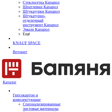
Cтеклосетка Капарол
Шпатлевки Капарол
Штукатурки Капарол
Штукатурно-
отделочный
инструмент Капарол
Эмали Капарол
Ещё
KNAUF SPACE
Ветонит
Каталог
Гипсокартон и
комплектующие
Специализированные
листовые материалы