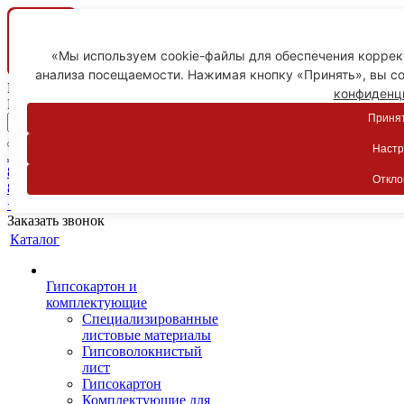
«Мы используем cookie-файлы для обеспечения коррект
анализа посещаемости. Нажимая кнопку «Принять», вы со
Ваш город
конфиденц
Пятигорск
Принят
Настр
Личный кабинет
8-800-775-59-89
Откло
8-800-775-59-89
+7 918 754-83-77
Заказать звонок
Каталог
Гипсокартон и
комплектующие
Специализированные
листовые материалы
Гипсоволокнистый
лист
Гипсокартон
Комплектующие для