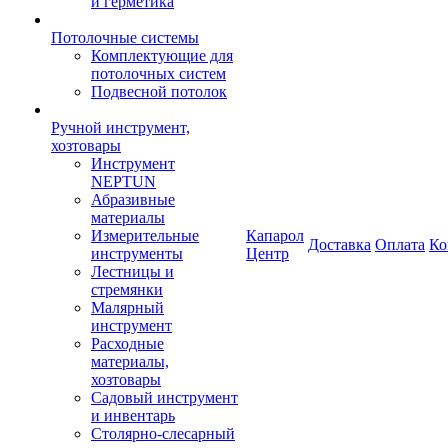
и герметика
Потолочные системы
Комплектующие для
потолочных систем
Подвесной потолок
Ручной инструмент,
хозтовары
Инструмент
NEPTUN
Абразивные
материалы
Измерительные
Капарол
Доставка
Оплата
Ко
инструменты
Центр
Лестницы и
стремянки
Малярный
инструмент
Расходные
материалы,
хозтовары
Садовый инструмент
и инвентарь
Столярно-слесарный