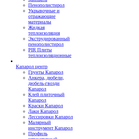
Пенополистирол
Укрывочные и
отражающие
материалы
Жидкая
теплоизоляция
Экструдированный
пенополистирол
PIR Плиты
теплоизоляционные
Капарол центр
Грунты Капарол
Анкера, дюбели,
дюбель-гвозди
Капарол
Клей плиточный
Капарол
Краски Капарол
Лаки Капарол
Лессировки Капарол
Малярный
инструмент Капарол
Профиль