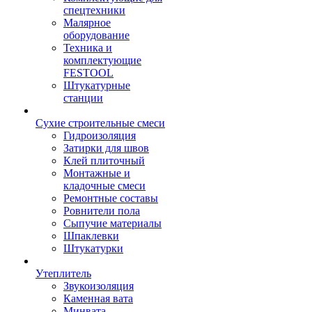
спецтехники
Малярное
оборудование
Техника и
комплектующие
FESTOOL
Штукатурные
станции
Сухие строительные смеси
Гидроизоляция
Затирки для швов
Клей плиточный
Монтажные и
кладочные смеси
Ремонтные составы
Ровнители пола
Сыпучие материалы
Шпаклевки
Штукатурки
Утеплитель
Звукоизоляция
Каменная вата
Минвата