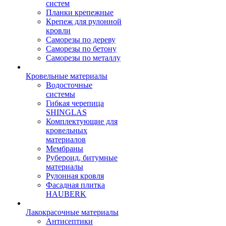
систем
Планки крепежные
Крепеж для рулонной
кровли
Саморезы по дереву
Саморезы по бетону
Саморезы по металлу
Кровельные материалы
Водосточные
системы
Гибкая черепица
SHINGLAS
Комплектующие для
кровельных
материалов
Мембраны
Рубероид, битумные
материалы
Рулонная кровля
Фасадная плитка
HAUBERK
Лакокрасочные материалы
Антисептики