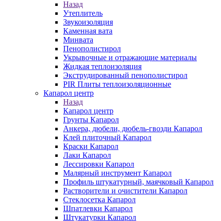
Назад
Утеплитель
Звукоизоляция
Каменная вата
Минвата
Пенополистирол
Укрывочные и отражающие материалы
Жидкая теплоизоляция
Экструдированный пенополистирол
PIR Плиты теплоизоляционные
Капарол центр
Назад
Капарол центр
Грунты Капарол
Анкера, дюбели, дюбель-гвозди Капарол
Клей плиточный Капарол
Краски Капарол
Лаки Капарол
Лессировки Капарол
Малярный инструмент Капарол
Профиль штукатурный, маячковый Капарол
Растворители и очистители Капарол
Cтеклосетка Капарол
Шпатлевки Капарол
Штукатурки Капарол