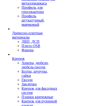
металлокаркаса
Профиль для
гипсокартона
Профиль
штукатурный,
маячковый
Древесно-плитные
материалы
ДВП, ДСП
Плита OSB
Фанера
Крепеж
Анкера, дюбели,
дюбель-гвозди
Болты, шурупы,
гайки
Гвозди
Заклёпки
Крепеж для фасадных
систем
Планки крепежные
Крепеж для рулонной
кровли