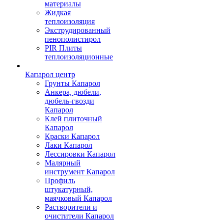
материалы
Жидкая
теплоизоляция
Экструдированный
пенополистирол
PIR Плиты
теплоизоляционные
Капарол центр
Грунты Капарол
Анкера, дюбели,
дюбель-гвозди
Капарол
Клей плиточный
Капарол
Краски Капарол
Лаки Капарол
Лессировки Капарол
Малярный
инструмент Капарол
Профиль
штукатурный,
маячковый Капарол
Растворители и
очистители Капарол