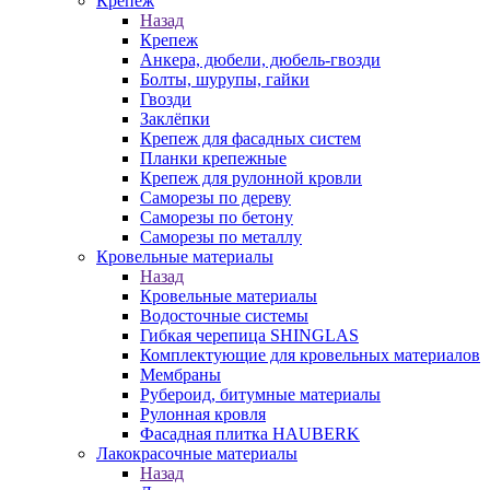
Крепеж
Назад
Крепеж
Анкера, дюбели, дюбель-гвозди
Болты, шурупы, гайки
Гвозди
Заклёпки
Крепеж для фасадных систем
Планки крепежные
Крепеж для рулонной кровли
Саморезы по дереву
Саморезы по бетону
Саморезы по металлу
Кровельные материалы
Назад
Кровельные материалы
Водосточные системы
Гибкая черепица SHINGLAS
Комплектующие для кровельных материалов
Мембраны
Рубероид, битумные материалы
Рулонная кровля
Фасадная плитка HAUBERK
Лакокрасочные материалы
Назад