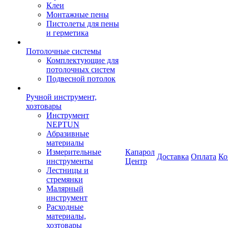
Клеи
Монтажные пены
Пистолеты для пены
и герметика
Потолочные системы
Комплектующие для
потолочных систем
Подвесной потолок
Ручной инструмент,
хозтовары
Инструмент
NEPTUN
Абразивные
материалы
Измерительные
Капарол
Доставка
Оплата
Ко
инструменты
Центр
Лестницы и
стремянки
Малярный
инструмент
Расходные
материалы,
хозтовары