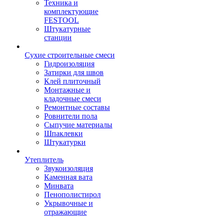
Техника и
комплектующие
FESTOOL
Штукатурные
станции
Сухие строительные смеси
Гидроизоляция
Затирки для швов
Клей плиточный
Монтажные и
кладочные смеси
Ремонтные составы
Ровнители пола
Сыпучие материалы
Шпаклевки
Штукатурки
Утеплитель
Звукоизоляция
Каменная вата
Минвата
Пенополистирол
Укрывочные и
отражающие