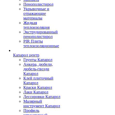
Пенополистирол
Укрывочные и
отражающие
материалы
Жидкая
теплоизоляция
Экструдированный
пенополистирол
PIR Плиты
теплоизоляционные
Капарол центр
Грунты Капарол
Анкера, дюбели,
дюбель-гвозди
Капарол
Клей плиточный
Капарол
Краски Капарол
Лаки Капарол
Лессировки Капарол
Малярный
инструмент Капарол
Профиль