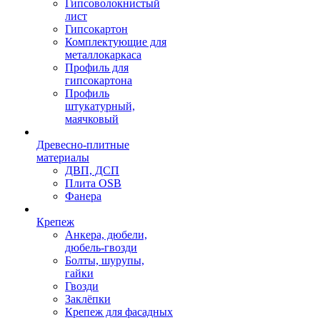
Гипсоволокнистый
лист
Гипсокартон
Комплектующие для
металлокаркаса
Профиль для
гипсокартона
Профиль
штукатурный,
маячковый
Древесно-плитные
материалы
ДВП, ДСП
Плита OSB
Фанера
Крепеж
Анкера, дюбели,
дюбель-гвозди
Болты, шурупы,
гайки
Гвозди
Заклёпки
Крепеж для фасадных