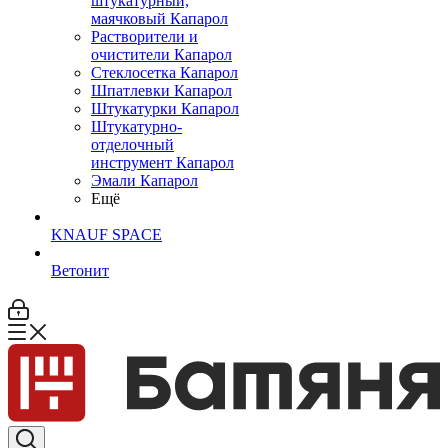
штукатурный,
маячковый Капарол
Растворители и
очистители Капарол
Cтеклосетка Капарол
Шпатлевки Капарол
Штукатурки Капарол
Штукатурно-
отделочный
инструмент Капарол
Эмали Капарол
Ещё
KNAUF SPACE
Ветонит