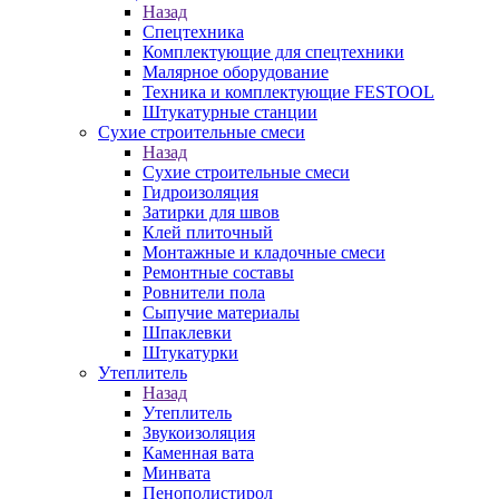
Назад
Спецтехника
Комплектующие для спецтехники
Малярное оборудование
Техника и комплектующие FESTOOL
Штукатурные станции
Сухие строительные смеси
Назад
Сухие строительные смеси
Гидроизоляция
Затирки для швов
Клей плиточный
Монтажные и кладочные смеси
Ремонтные составы
Ровнители пола
Сыпучие материалы
Шпаклевки
Штукатурки
Утеплитель
Назад
Утеплитель
Звукоизоляция
Каменная вата
Минвата
Пенополистирол