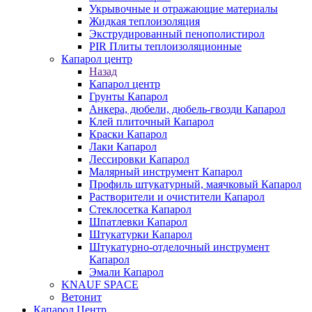
Укрывочные и отражающие материалы
Жидкая теплоизоляция
Экструдированный пенополистирол
PIR Плиты теплоизоляционные
Капарол центр
Назад
Капарол центр
Грунты Капарол
Анкера, дюбели, дюбель-гвозди Капарол
Клей плиточный Капарол
Краски Капарол
Лаки Капарол
Лессировки Капарол
Малярный инструмент Капарол
Профиль штукатурный, маячковый Капарол
Растворители и очистители Капарол
Cтеклосетка Капарол
Шпатлевки Капарол
Штукатурки Капарол
Штукатурно-отделочный инструмент
Капарол
Эмали Капарол
KNAUF SPACE
Ветонит
Капарол Центр