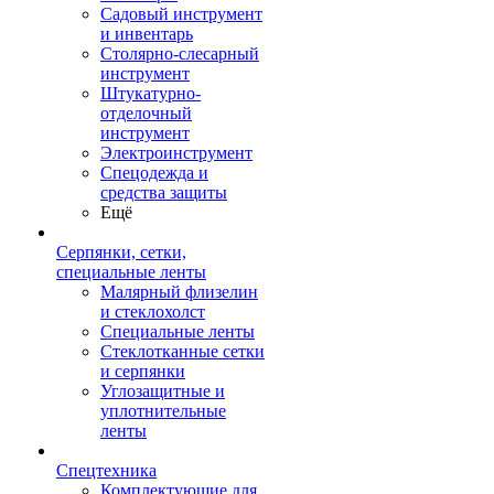
Садовый инструмент
и инвентарь
Столярно-слесарный
инструмент
Штукатурно-
отделочный
инструмент
Электроинструмент
Спецодежда и
средства защиты
Ещё
Серпянки, сетки,
специальные ленты
Малярный флизелин
и стеклохолст
Специальные ленты
Стеклотканные сетки
и серпянки
Углозащитные и
уплотнительные
ленты
Спецтехника
Комплектующие для