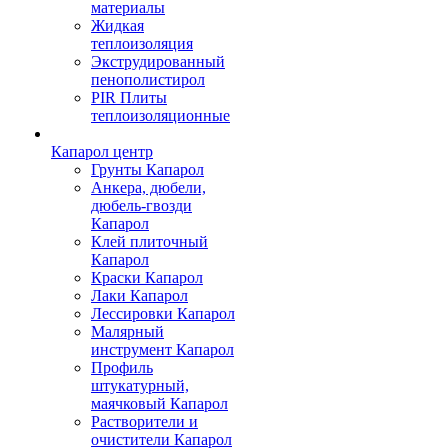
материалы
Жидкая
теплоизоляция
Экструдированный
пенополистирол
PIR Плиты
теплоизоляционные
Капарол центр
Грунты Капарол
Анкера, дюбели,
дюбель-гвозди
Капарол
Клей плиточный
Капарол
Краски Капарол
Лаки Капарол
Лессировки Капарол
Малярный
инструмент Капарол
Профиль
штукатурный,
маячковый Капарол
Растворители и
очистители Капарол