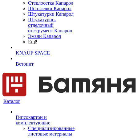
Cтеклосетка Капарол
Шпатлевки Капарол
Штукатурки Капарол
Штукатурно-
отделочный
инструмент Капарол
Эмали Капарол
Ещё
KNAUF SPACE
Ветонит
Каталог
Гипсокартон и
комплектующие
Специализированные
листовые материалы