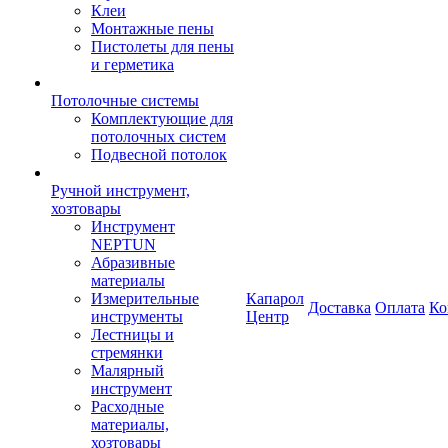
Клеи
Монтажные пены
Пистолеты для пены
и герметика
Потолочные системы
Комплектующие для
потолочных систем
Подвесной потолок
Ручной инструмент,
хозтовары
Инструмент
NEPTUN
Абразивные
материалы
Измерительные
Капарол
Доставка
Оплата
Ко
инструменты
Центр
Лестницы и
стремянки
Малярный
инструмент
Расходные
материалы,
хозтовары