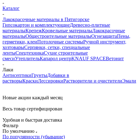
-
Каталог
-
Лакокрасочные материалы в Пятигорске
Гипсокартон и комплектующие
Древесно-плитные
материалы
Крепеж
Кровельные материалы
Лакокрасочные
материалы
Общестроительные материалы
Огнезащита
Пены,
герметики, клеи
Потолочные системы
Ручной инструмент,
хозтовары
Серпянки, сетки, специальные
ленты
Спецтехника
Сухие строительные
смеси
Утеплитель
Капарол центр
KNAUF SPACE
Ветонит
-
Лаки
Антисептики
Грунты
Добавки в
растворы
Краски
Лессировки
Растворители и очистители
Эмали
Новые акции каждый месяц
Весь товар сертифицирован
Удобная и быстрая доставка
Фильтр
По умолчанию
По популярности (убывание)