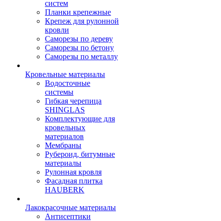
систем
Планки крепежные
Крепеж для рулонной
кровли
Саморезы по дереву
Саморезы по бетону
Саморезы по металлу
Кровельные материалы
Водосточные
системы
Гибкая черепица
SHINGLAS
Комплектующие для
кровельных
материалов
Мембраны
Рубероид, битумные
материалы
Рулонная кровля
Фасадная плитка
HAUBERK
Лакокрасочные материалы
Антисептики