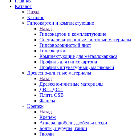
Главная
Каталог
Назад
Каталог
Гипсокартон и комплектующие
Назад
Гипсокартон и комплектующие
Специализированные листовые материалы
Гипсоволокнистый лист
Гипсокартон
Комплектующие для металлокаркаса
Профиль для гипсокартона
Профиль штукатурный, маячковый
Древесно-плитные материалы
Назад
Древесно-плитные материалы
ДВП, ДСП
Плита OSB
Фанера
Крепеж
Назад
Крепеж
Анкера, дюбели, дюбель-гвозди
Болты, шурупы, гайки
Гвозди