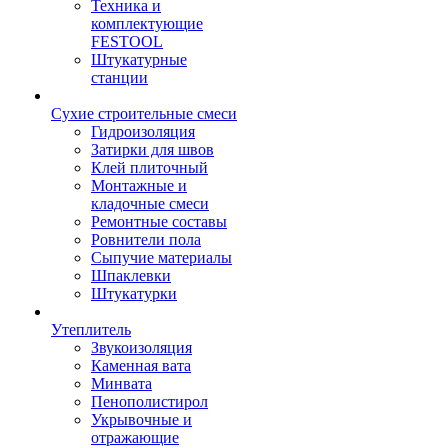
Техника и
комплектующие
FESTOOL
Штукатурные
станции
Сухие строительные смеси
Гидроизоляция
Затирки для швов
Клей плиточный
Монтажные и
кладочные смеси
Ремонтные составы
Ровнители пола
Сыпучие материалы
Шпаклевки
Штукатурки
Утеплитель
Звукоизоляция
Каменная вата
Минвата
Пенополистирол
Укрывочные и
отражающие