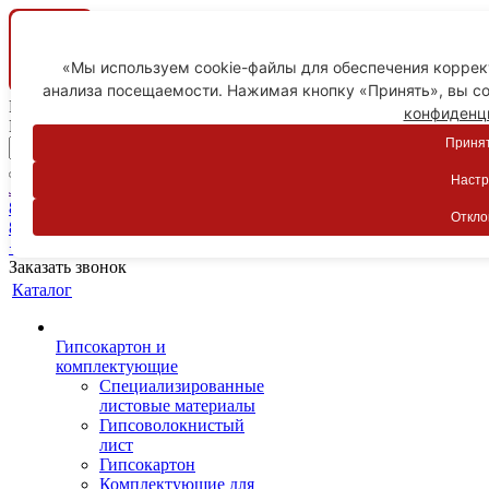
«Мы используем cookie-файлы для обеспечения коррект
анализа посещаемости. Нажимая кнопку «Принять», вы со
Ваш город
конфиденц
Пятигорск
Принят
Настр
Личный кабинет
8-800-775-59-89
Откло
8-800-775-59-89
+7 918 754-83-77
Заказать звонок
Каталог
Гипсокартон и
комплектующие
Специализированные
листовые материалы
Гипсоволокнистый
лист
Гипсокартон
Комплектующие для