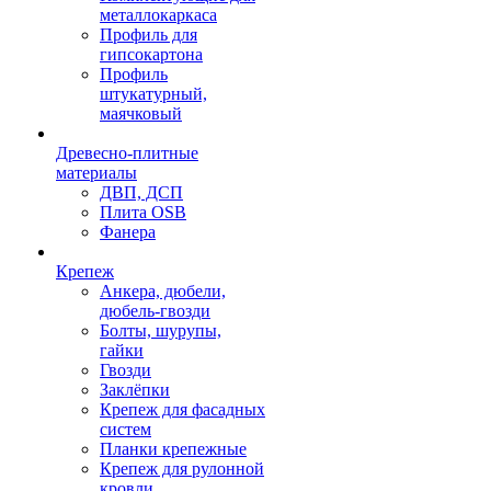
металлокаркаса
Профиль для
гипсокартона
Профиль
штукатурный,
маячковый
Древесно-плитные
материалы
ДВП, ДСП
Плита OSB
Фанера
Крепеж
Анкера, дюбели,
дюбель-гвозди
Болты, шурупы,
гайки
Гвозди
Заклёпки
Крепеж для фасадных
систем
Планки крепежные
Крепеж для рулонной
кровли