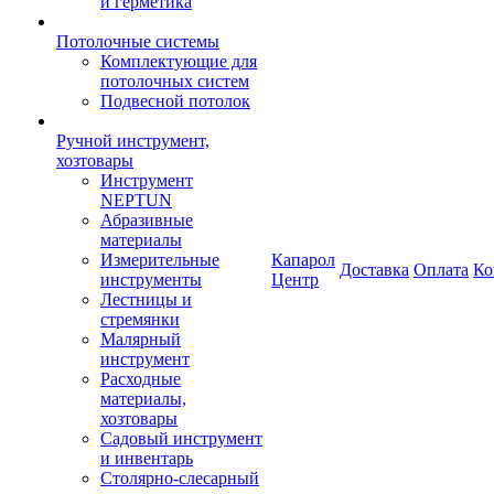
и герметика
Потолочные системы
Комплектующие для
потолочных систем
Подвесной потолок
Ручной инструмент,
хозтовары
Инструмент
NEPTUN
Абразивные
материалы
Измерительные
Капарол
Доставка
Оплата
Ко
инструменты
Центр
Лестницы и
стремянки
Малярный
инструмент
Расходные
материалы,
хозтовары
Садовый инструмент
и инвентарь
Столярно-слесарный