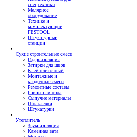
спецтехники
Малярное
оборудование
Техника и
комплектующие
FESTOOL
Штукатурные
станции
Сухие строительные смеси
Гидроизоляция
Затирки для швов
Клей плиточный
Монтажные и
кладочные смеси
Ремонтные составы
Ровнители пола
Сыпучие материалы
Шпаклевки
Штукатурки
Утеплитель
Звукоизоляция
Каменная вата
Минвата