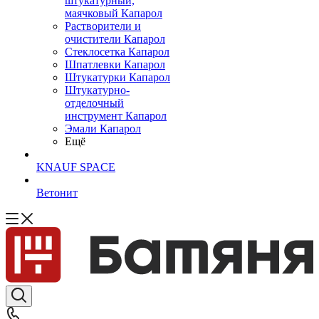
штукатурный,
маячковый Капарол
Растворители и
очистители Капарол
Cтеклосетка Капарол
Шпатлевки Капарол
Штукатурки Капарол
Штукатурно-
отделочный
инструмент Капарол
Эмали Капарол
Ещё
KNAUF SPACE
Ветонит