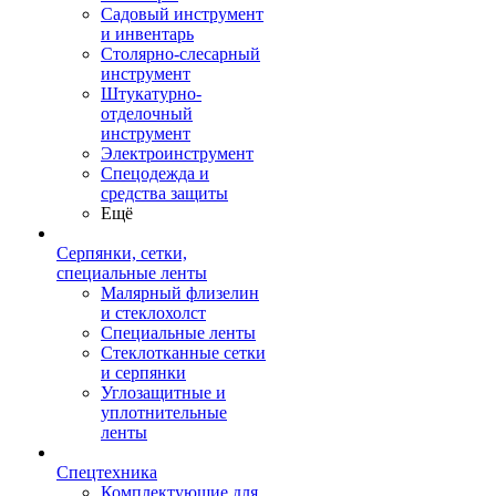
Садовый инструмент
и инвентарь
Столярно-слесарный
инструмент
Штукатурно-
отделочный
инструмент
Электроинструмент
Спецодежда и
средства защиты
Ещё
Серпянки, сетки,
специальные ленты
Малярный флизелин
и стеклохолст
Специальные ленты
Стеклотканные сетки
и серпянки
Углозащитные и
уплотнительные
ленты
Спецтехника
Комплектующие для