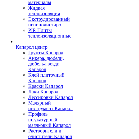
материалы
Жидкая
теплоизоляция
Экструдированный
пенополистирол
PIR Плиты
теплоизоляционные
Капарол центр
Грунты Капарол
Анкера, дюбели,
дюбель-гвозди
Капарол
Клей плиточный
Капарол
Краски Капарол
Лаки Капарол
Лессировки Капарол
Малярный
инструмент Капарол
Профиль
штукатурный,
маячковый Капарол
Растворители и
очистители Капарол