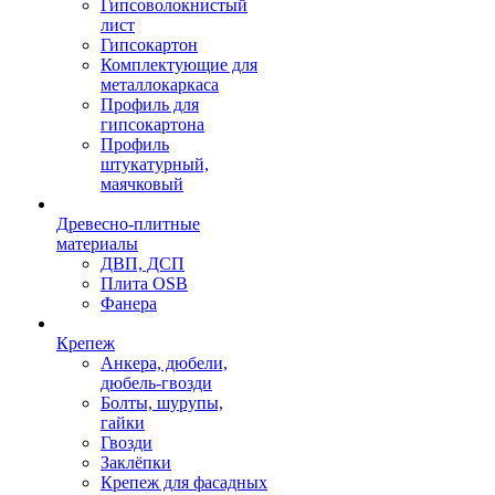
Гипсоволокнистый
лист
Гипсокартон
Комплектующие для
металлокаркаса
Профиль для
гипсокартона
Профиль
штукатурный,
маячковый
Древесно-плитные
материалы
ДВП, ДСП
Плита OSB
Фанера
Крепеж
Анкера, дюбели,
дюбель-гвозди
Болты, шурупы,
гайки
Гвозди
Заклёпки
Крепеж для фасадных