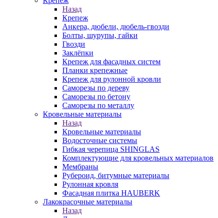
Крепеж
Назад
Крепеж
Анкера, дюбели, дюбель-гвозди
Болты, шурупы, гайки
Гвозди
Заклёпки
Крепеж для фасадных систем
Планки крепежные
Крепеж для рулонной кровли
Саморезы по дереву
Саморезы по бетону
Саморезы по металлу
Кровельные материалы
Назад
Кровельные материалы
Водосточные системы
Гибкая черепица SHINGLAS
Комплектующие для кровельных материалов
Мембраны
Рубероид, битумные материалы
Рулонная кровля
Фасадная плитка HAUBERK
Лакокрасочные материалы
Назад