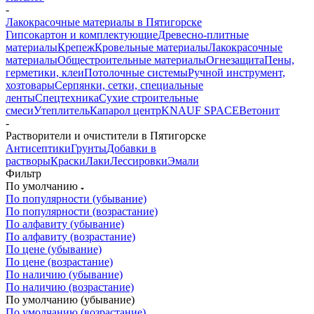
-
Лакокрасочные материалы в Пятигорске
Гипсокартон и комплектующие
Древесно-плитные
материалы
Крепеж
Кровельные материалы
Лакокрасочные
материалы
Общестроительные материалы
Огнезащита
Пены,
герметики, клеи
Потолочные системы
Ручной инструмент,
хозтовары
Серпянки, сетки, специальные
ленты
Спецтехника
Сухие строительные
смеси
Утеплитель
Капарол центр
KNAUF SPACE
Ветонит
-
Растворители и очистители в Пятигорске
Антисептики
Грунты
Добавки в
растворы
Краски
Лаки
Лессировки
Эмали
Фильтр
По умолчанию
По популярности (убывание)
По популярности (возрастание)
По алфавиту (убывание)
По алфавиту (возрастание)
По цене (убывание)
По цене (возрастание)
По наличию (убывание)
По наличию (возрастание)
По умолчанию (убывание)
По умолчанию (возрастание)