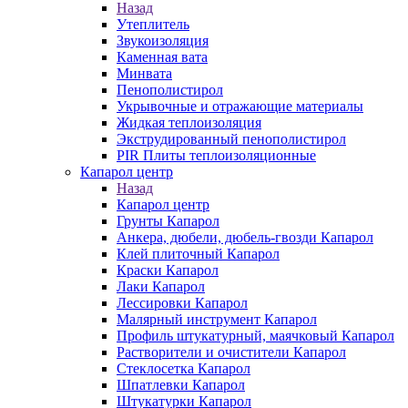
Назад
Утеплитель
Звукоизоляция
Каменная вата
Минвата
Пенополистирол
Укрывочные и отражающие материалы
Жидкая теплоизоляция
Экструдированный пенополистирол
PIR Плиты теплоизоляционные
Капарол центр
Назад
Капарол центр
Грунты Капарол
Анкера, дюбели, дюбель-гвозди Капарол
Клей плиточный Капарол
Краски Капарол
Лаки Капарол
Лессировки Капарол
Малярный инструмент Капарол
Профиль штукатурный, маячковый Капарол
Растворители и очистители Капарол
Cтеклосетка Капарол
Шпатлевки Капарол
Штукатурки Капарол