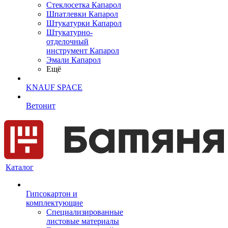
Cтеклосетка Капарол
Шпатлевки Капарол
Штукатурки Капарол
Штукатурно-
отделочный
инструмент Капарол
Эмали Капарол
Ещё
KNAUF SPACE
Ветонит
Каталог
Гипсокартон и
комплектующие
Специализированные
листовые материалы