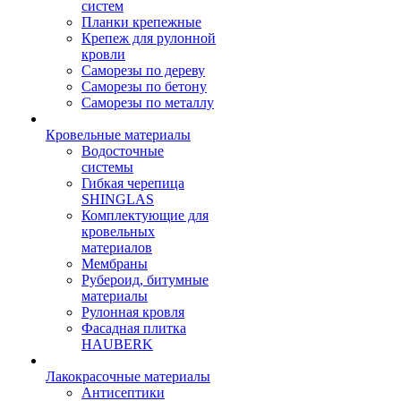
систем
Планки крепежные
Крепеж для рулонной
кровли
Саморезы по дереву
Саморезы по бетону
Саморезы по металлу
Кровельные материалы
Водосточные
системы
Гибкая черепица
SHINGLAS
Комплектующие для
кровельных
материалов
Мембраны
Рубероид, битумные
материалы
Рулонная кровля
Фасадная плитка
HAUBERK
Лакокрасочные материалы
Антисептики