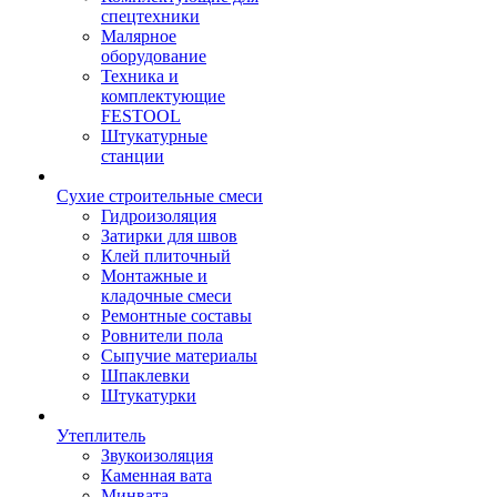
спецтехники
Малярное
оборудование
Техника и
комплектующие
FESTOOL
Штукатурные
станции
Сухие строительные смеси
Гидроизоляция
Затирки для швов
Клей плиточный
Монтажные и
кладочные смеси
Ремонтные составы
Ровнители пола
Сыпучие материалы
Шпаклевки
Штукатурки
Утеплитель
Звукоизоляция
Каменная вата
Минвата