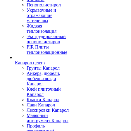
Пенополистирол
Укрывочные и
отражающие
материалы
Жидкая
теплоизоляция
Экструдированный
пенополистирол
PIR Плиты
теплоизоляционные
Капарол центр
Грунты Капарол
Анкера, дюбели,
дюбель-гвозди
Капарол
Клей плиточный
Капарол
Краски Капарол
Лаки Капарол
Лессировки Капарол
Малярный
инструмент Капарол
Профиль