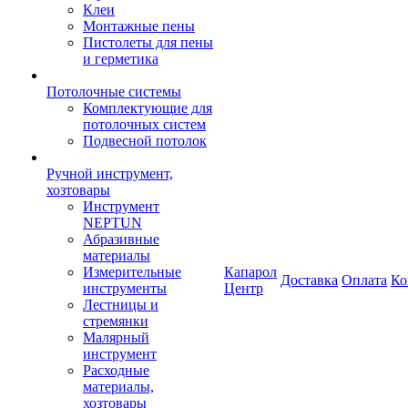
Клеи
Монтажные пены
Пистолеты для пены
и герметика
Потолочные системы
Комплектующие для
потолочных систем
Подвесной потолок
Ручной инструмент,
хозтовары
Инструмент
NEPTUN
Абразивные
материалы
Измерительные
Капарол
Доставка
Оплата
Ко
инструменты
Центр
Лестницы и
стремянки
Малярный
инструмент
Расходные
материалы,
хозтовары