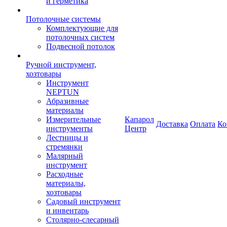
и герметика
Потолочные системы
Комплектующие для
потолочных систем
Подвесной потолок
Ручной инструмент,
хозтовары
Инструмент
NEPTUN
Абразивные
материалы
Измерительные
Капарол
Доставка
Оплата
Ко
инструменты
Центр
Лестницы и
стремянки
Малярный
инструмент
Расходные
материалы,
хозтовары
Садовый инструмент
и инвентарь
Столярно-слесарный