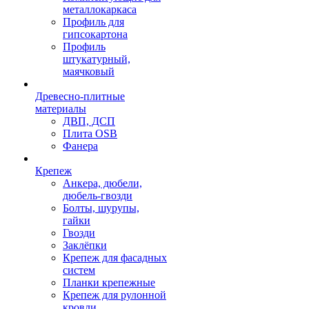
металлокаркаса
Профиль для
гипсокартона
Профиль
штукатурный,
маячковый
Древесно-плитные
материалы
ДВП, ДСП
Плита OSB
Фанера
Крепеж
Анкера, дюбели,
дюбель-гвозди
Болты, шурупы,
гайки
Гвозди
Заклёпки
Крепеж для фасадных
систем
Планки крепежные
Крепеж для рулонной
кровли