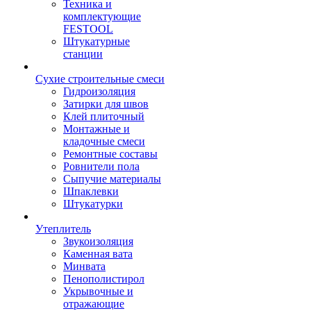
Техника и
комплектующие
FESTOOL
Штукатурные
станции
Сухие строительные смеси
Гидроизоляция
Затирки для швов
Клей плиточный
Монтажные и
кладочные смеси
Ремонтные составы
Ровнители пола
Сыпучие материалы
Шпаклевки
Штукатурки
Утеплитель
Звукоизоляция
Каменная вата
Минвата
Пенополистирол
Укрывочные и
отражающие