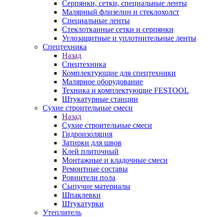
Серпянки, сетки, специальные ленты
Малярный флизелин и стеклохолст
Специальные ленты
Стеклотканные сетки и серпянки
Углозащитные и уплотнительные ленты
Спецтехника
Назад
Спецтехника
Комплектующие для спецтехники
Малярное оборудование
Техника и комплектующие FESTOOL
Штукатурные станции
Сухие строительные смеси
Назад
Сухие строительные смеси
Гидроизоляция
Затирки для швов
Клей плиточный
Монтажные и кладочные смеси
Ремонтные составы
Ровнители пола
Сыпучие материалы
Шпаклевки
Штукатурки
Утеплитель