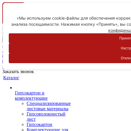
«Мы используем cookie-файлы для обеспечения коррект
анализа посещаемости. Нажимая кнопку «Принять», вы со
Ваш город
конфиденц
Пятигорск
Принят
Настр
Личный кабинет
8-800-775-59-89
Откло
8-800-775-59-89
+7 918 754-83-77
Заказать звонок
Каталог
Гипсокартон и
комплектующие
Специализированные
листовые материалы
Гипсоволокнистый
лист
Гипсокартон
Комплектующие для