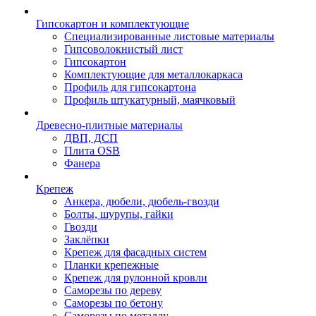
Гипсокартон и комплектующие
Специализированные листовые материалы
Гипсоволокнистый лист
Гипсокартон
Комплектующие для металлокаркаса
Профиль для гипсокартона
Профиль штукатурный, маячковый
Древесно-плитные материалы
ДВП, ДСП
Плита OSB
Фанера
Крепеж
Анкера, дюбели, дюбель-гвозди
Болты, шурупы, гайки
Гвозди
Заклёпки
Крепеж для фасадных систем
Планки крепежные
Крепеж для рулонной кровли
Саморезы по дереву
Саморезы по бетону
Саморезы по металлу