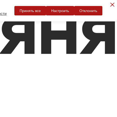
Принять все
Настроить
Отклонить
ости