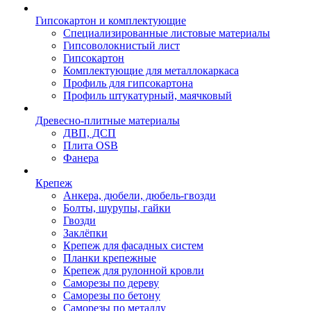
Гипсокартон и комплектующие
Специализированные листовые материалы
Гипсоволокнистый лист
Гипсокартон
Комплектующие для металлокаркаса
Профиль для гипсокартона
Профиль штукатурный, маячковый
Древесно-плитные материалы
ДВП, ДСП
Плита OSB
Фанера
Крепеж
Анкера, дюбели, дюбель-гвозди
Болты, шурупы, гайки
Гвозди
Заклёпки
Крепеж для фасадных систем
Планки крепежные
Крепеж для рулонной кровли
Саморезы по дереву
Саморезы по бетону
Саморезы по металлу