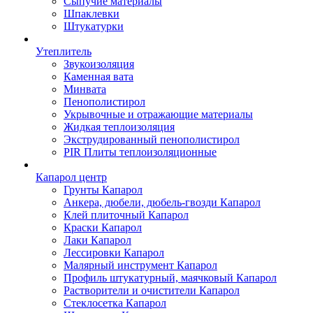
Сыпучие материалы
Шпаклевки
Штукатурки
Утеплитель
Звукоизоляция
Каменная вата
Минвата
Пенополистирол
Укрывочные и отражающие материалы
Жидкая теплоизоляция
Экструдированный пенополистирол
PIR Плиты теплоизоляционные
Капарол центр
Грунты Капарол
Анкера, дюбели, дюбель-гвозди Капарол
Клей плиточный Капарол
Краски Капарол
Лаки Капарол
Лессировки Капарол
Малярный инструмент Капарол
Профиль штукатурный, маячковый Капарол
Растворители и очистители Капарол
Cтеклосетка Капарол