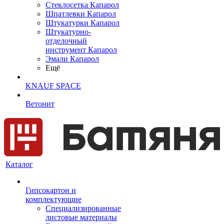
Cтеклосетка Капарол
Шпатлевки Капарол
Штукатурки Капарол
Штукатурно-
отделочный
инструмент Капарол
Эмали Капарол
Ещё
KNAUF SPACE
Ветонит
Каталог
Гипсокартон и
комплектующие
Специализированные
листовые материалы