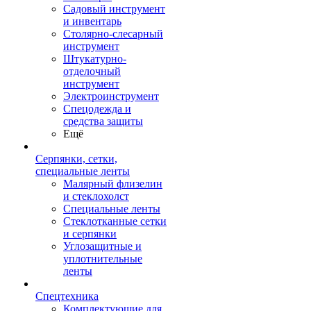
Садовый инструмент
и инвентарь
Столярно-слесарный
инструмент
Штукатурно-
отделочный
инструмент
Электроинструмент
Спецодежда и
средства защиты
Ещё
Серпянки, сетки,
специальные ленты
Малярный флизелин
и стеклохолст
Специальные ленты
Стеклотканные сетки
и серпянки
Углозащитные и
уплотнительные
ленты
Спецтехника
Комплектующие для