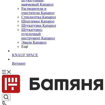
штукатурный,
маячковый Капарол
Растворители и
очистители Капарол
Cтеклосетка Капарол
Шпатлевки Капарол
Штукатурки Капарол
Штукатурно-
отделочный
инструмент Капарол
Эмали Капарол
Ещё
KNAUF SPACE
Ветонит