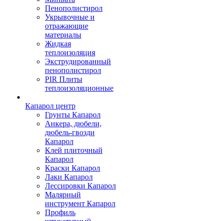
Пенополистирол
Укрывочные и
отражающие
материалы
Жидкая
теплоизоляция
Экструдированный
пенополистирол
PIR Плиты
теплоизоляционные
Капарол центр
Грунты Капарол
Анкера, дюбели,
дюбель-гвозди
Капарол
Клей плиточный
Капарол
Краски Капарол
Лаки Капарол
Лессировки Капарол
Малярный
инструмент Капарол
Профиль