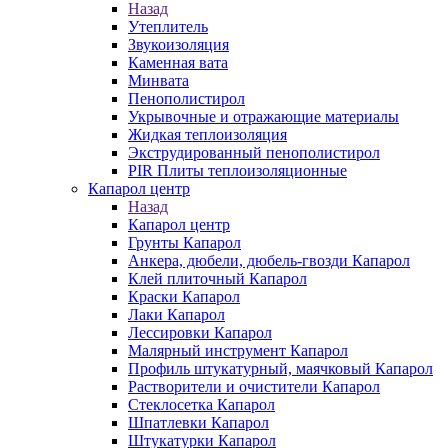
Назад
Утеплитель
Звукоизоляция
Каменная вата
Минвата
Пенополистирол
Укрывочные и отражающие материалы
Жидкая теплоизоляция
Экструдированный пенополистирол
PIR Плиты теплоизоляционные
Капарол центр
Назад
Капарол центр
Грунты Капарол
Анкера, дюбели, дюбель-гвозди Капарол
Клей плиточный Капарол
Краски Капарол
Лаки Капарол
Лессировки Капарол
Малярный инструмент Капарол
Профиль штукатурный, маячковый Капарол
Растворители и очистители Капарол
Cтеклосетка Капарол
Шпатлевки Капарол
Штукатурки Капарол