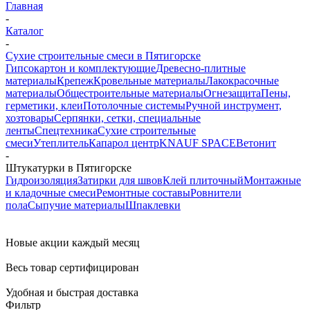
Главная
-
Каталог
-
Сухие строительные смеси в Пятигорске
Гипсокартон и комплектующие
Древесно-плитные
материалы
Крепеж
Кровельные материалы
Лакокрасочные
материалы
Общестроительные материалы
Огнезащита
Пены,
герметики, клеи
Потолочные системы
Ручной инструмент,
хозтовары
Серпянки, сетки, специальные
ленты
Спецтехника
Сухие строительные
смеси
Утеплитель
Капарол центр
KNAUF SPACE
Ветонит
-
Штукатурки в Пятигорске
Гидроизоляция
Затирки для швов
Клей плиточный
Монтажные
и кладочные смеси
Ремонтные составы
Ровнители
пола
Сыпучие материалы
Шпаклевки
Новые акции каждый месяц
Весь товар сертифицирован
Удобная и быстрая доставка
Фильтр