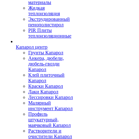
материалы
Жидкая
теплоизоляция
Экструдированный
пенополистирол
PIR Плиты
теплоизоляционные
Капарол центр
Грунты Капарол
Анкера, дюбели,
дюбель-гвозди
Капарол
Клей плиточный
Капарол
Краски Капарол
Лаки Капарол
Лессировки Капарол
Малярный
инструмент Капарол
Профиль
штукатурный,
маячковый Капарол
Растворители и
очистители Капарол