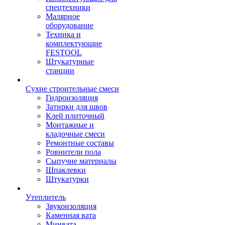
спецтехники
Малярное
оборудование
Техника и
комплектующие
FESTOOL
Штукатурные
станции
Сухие строительные смеси
Гидроизоляция
Затирки для швов
Клей плиточный
Монтажные и
кладочные смеси
Ремонтные составы
Ровнители пола
Сыпучие материалы
Шпаклевки
Штукатурки
Утеплитель
Звукоизоляция
Каменная вата
Минвата