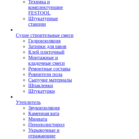
Техника и
комплектующие
FESTOOL
Штукатурные
станции
Сухие строительные смеси
Гидроизоляция
Затирки для швов
Клей плиточный
Монтажные и
кладочные смеси
Ремонтные составы
Ровнители пола
Сыпучие материалы
Шпаклевки
Штукатурки
Утеплитель
Звукоизоляция
Каменная вата
Минвата
Пенополистирол
Укрывочные и
отражающие