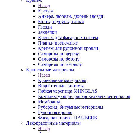
Крепеж
Назад
Крепеж
Анкера, дюбели, дюбель-гвозди
Болты, шурупы, гайки
Гвозди
Заклёпки
Крепеж для фасадных систем
Планки крепежные
Крепеж для рулонной кровли
Саморезы по дереву
Саморезы по бетону
Саморезы по металлу
Кровельные материалы
Назад
Кровельные материалы
Водосточные системы
Гибкая черепица SHINGLAS
Комплектующие для кровельных материалов
Мембраны
Рубероид, битумные материалы
Рулонная кровля
Фасадная плитка HAUBERK
Лакокрасочные материалы
Назад