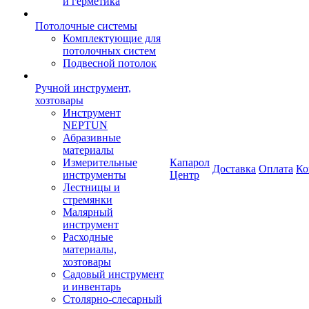
и герметика
Потолочные системы
Комплектующие для
потолочных систем
Подвесной потолок
Ручной инструмент,
хозтовары
Инструмент
NEPTUN
Абразивные
материалы
Измерительные
Капарол
Доставка
Оплата
Ко
инструменты
Центр
Лестницы и
стремянки
Малярный
инструмент
Расходные
материалы,
хозтовары
Садовый инструмент
и инвентарь
Столярно-слесарный