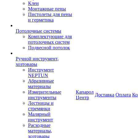
Клеи
Монтажные пены
Пистолеты для пены
и герметика
Потолочные системы
Комплектующие для
потолочных систем
Подвесной потолок
Ручной инструмент,
хозтовары
Инструмент
NEPTUN
Абразивные
материалы
Измерительные
Капарол
Доставка
Оплата
Ко
инструменты
Центр
Лестницы и
стремянки
Малярный
инструмент
Расходные
материалы,
хозтовары