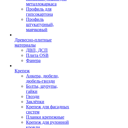
металлокаркаса
Профиль для
гипсокартона
Профиль
штукатурный,
маячковый
Древесно-плитные
материалы
ДВП, ДСП
Плита OSB
Фанера
Крепеж
Анкера, дюбели,
дюбель-гвозди
Болты, шурупы,
гайки
Гвозди
Заклёпки
Крепеж для фасадных
систем
Планки крепежные
Крепеж для рулонной
кровли