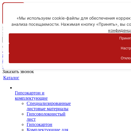
«Мы используем cookie-файлы для обеспечения коррект
анализа посещаемости. Нажимая кнопку «Принять», вы со
Ваш город
конфиденц
Пятигорск
Принят
Настр
Личный кабинет
8-800-775-59-89
Откло
8-800-775-59-89
+7 918 754-83-77
Заказать звонок
Каталог
Гипсокартон и
комплектующие
Специализированные
листовые материалы
Гипсоволокнистый
лист
Гипсокартон
Комплектующие для