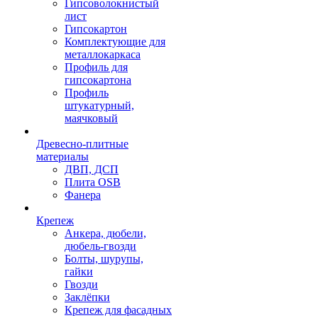
Гипсоволокнистый
лист
Гипсокартон
Комплектующие для
металлокаркаса
Профиль для
гипсокартона
Профиль
штукатурный,
маячковый
Древесно-плитные
материалы
ДВП, ДСП
Плита OSB
Фанера
Крепеж
Анкера, дюбели,
дюбель-гвозди
Болты, шурупы,
гайки
Гвозди
Заклёпки
Крепеж для фасадных