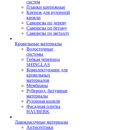
систем
Планки крепежные
Крепеж для рулонной
кровли
Саморезы по дереву
Саморезы по бетону
Саморезы по металлу
Кровельные материалы
Водосточные
системы
Гибкая черепица
SHINGLAS
Комплектующие для
кровельных
материалов
Мембраны
Рубероид, битумные
материалы
Рулонная кровля
Фасадная плитка
HAUBERK
Лакокрасочные материалы
Антисептики