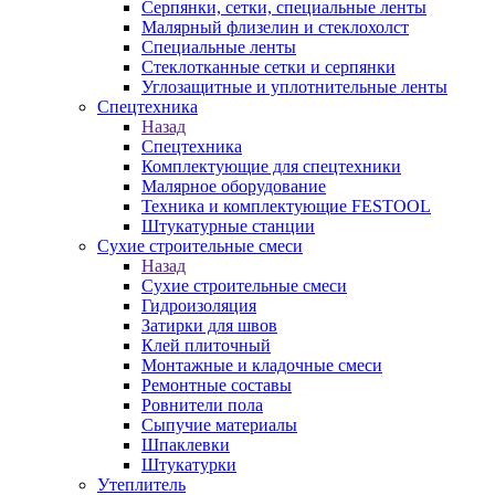
Серпянки, сетки, специальные ленты
Малярный флизелин и стеклохолст
Специальные ленты
Стеклотканные сетки и серпянки
Углозащитные и уплотнительные ленты
Спецтехника
Назад
Спецтехника
Комплектующие для спецтехники
Малярное оборудование
Техника и комплектующие FESTOOL
Штукатурные станции
Сухие строительные смеси
Назад
Сухие строительные смеси
Гидроизоляция
Затирки для швов
Клей плиточный
Монтажные и кладочные смеси
Ремонтные составы
Ровнители пола
Сыпучие материалы
Шпаклевки
Штукатурки
Утеплитель