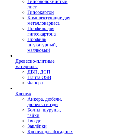
Гипсоволокнистый
лист
Гипсокартон
Комплектующие для
металлокаркаса
Профиль для
гипсокартона
Профиль
штукатурный,
маячковый
Древесно-плитные
материалы
ДВП, ДСП
Плита OSB
Фанера
Крепеж
Анкера, дюбели,
дюбель-гвозди
Болты, шурупы,
гайки
Гвозди
Заклёпки
Крепеж для фасадных