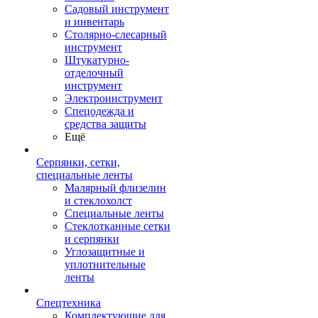
Садовый инструмент
и инвентарь
Столярно-слесарный
инструмент
Штукатурно-
отделочный
инструмент
Электроинструмент
Спецодежда и
средства защиты
Ещё
Серпянки, сетки,
специальные ленты
Малярный флизелин
и стеклохолст
Специальные ленты
Стеклотканные сетки
и серпянки
Углозащитные и
уплотнительные
ленты
Спецтехника
Комплектующие для