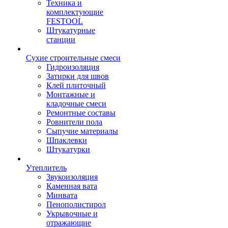
Техника и
комплектующие
FESTOOL
Штукатурные
станции
Сухие строительные смеси
Гидроизоляция
Затирки для швов
Клей плиточный
Монтажные и
кладочные смеси
Ремонтные составы
Ровнители пола
Сыпучие материалы
Шпаклевки
Штукатурки
Утеплитель
Звукоизоляция
Каменная вата
Минвата
Пенополистирол
Укрывочные и
отражающие