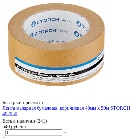
Быстрый просмотр
Лента малярная бумажная, коричневая 48мм x 50м STORCH
492950
Есть в наличии (241)
540
руб.
/шт
-
+