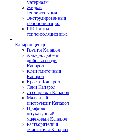
материалы
Жидкая
теплоизоляция
Экструдированный
пенополистирол
PIR Плиты
теплоизоляционные
Капарол центр
Грунты Капарол
Анкера, дюбели,
дюбель-гвозди
Капарол
Клей плиточный
Капарол
Краски Капарол
Лаки Капарол
Лессировки Капарол
Малярный
инструмент Капарол
Профиль
штукатурный,
маячковый Капарол
Растворители и
очистители Капарол