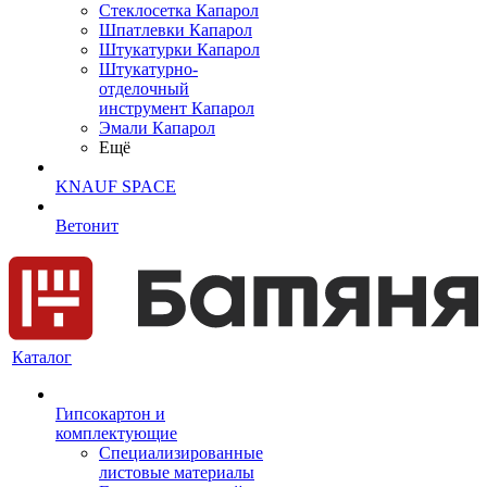
Cтеклосетка Капарол
Шпатлевки Капарол
Штукатурки Капарол
Штукатурно-
отделочный
инструмент Капарол
Эмали Капарол
Ещё
KNAUF SPACE
Ветонит
Каталог
Гипсокартон и
комплектующие
Специализированные
листовые материалы