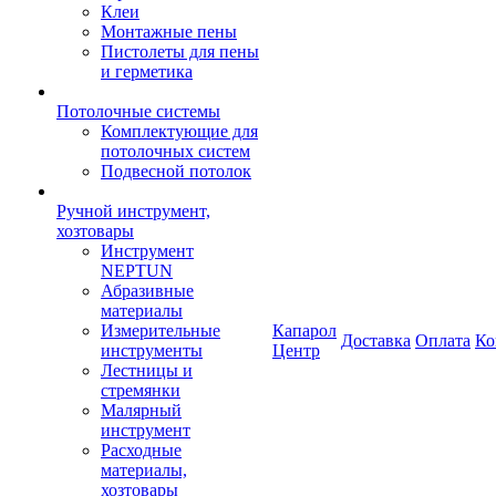
Клеи
Монтажные пены
Пистолеты для пены
и герметика
Потолочные системы
Комплектующие для
потолочных систем
Подвесной потолок
Ручной инструмент,
хозтовары
Инструмент
NEPTUN
Абразивные
материалы
Измерительные
Капарол
Доставка
Оплата
Ко
инструменты
Центр
Лестницы и
стремянки
Малярный
инструмент
Расходные
материалы,
хозтовары