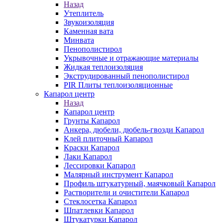
Назад
Утеплитель
Звукоизоляция
Каменная вата
Минвата
Пенополистирол
Укрывочные и отражающие материалы
Жидкая теплоизоляция
Экструдированный пенополистирол
PIR Плиты теплоизоляционные
Капарол центр
Назад
Капарол центр
Грунты Капарол
Анкера, дюбели, дюбель-гвозди Капарол
Клей плиточный Капарол
Краски Капарол
Лаки Капарол
Лессировки Капарол
Малярный инструмент Капарол
Профиль штукатурный, маячковый Капарол
Растворители и очистители Капарол
Cтеклосетка Капарол
Шпатлевки Капарол
Штукатурки Капарол