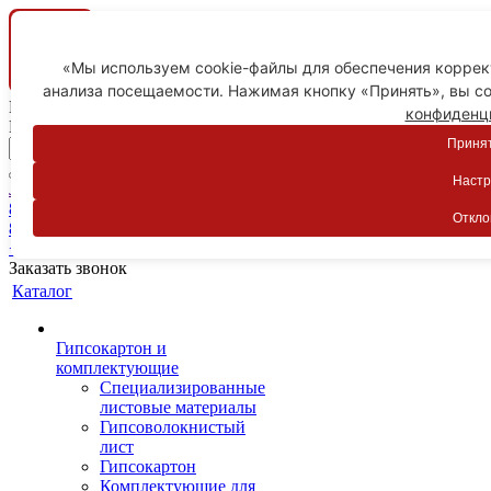
«Мы используем cookie-файлы для обеспечения коррект
анализа посещаемости. Нажимая кнопку «Принять», вы со
Ваш город
конфиденц
Пятигорск
Принят
Настр
Личный кабинет
8-800-775-59-89
Откло
8-800-775-59-89
+7 918 754-83-77
Заказать звонок
Каталог
Гипсокартон и
комплектующие
Специализированные
листовые материалы
Гипсоволокнистый
лист
Гипсокартон
Комплектующие для