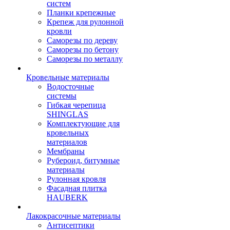
систем
Планки крепежные
Крепеж для рулонной
кровли
Саморезы по дереву
Саморезы по бетону
Саморезы по металлу
Кровельные материалы
Водосточные
системы
Гибкая черепица
SHINGLAS
Комплектующие для
кровельных
материалов
Мембраны
Рубероид, битумные
материалы
Рулонная кровля
Фасадная плитка
HAUBERK
Лакокрасочные материалы
Антисептики