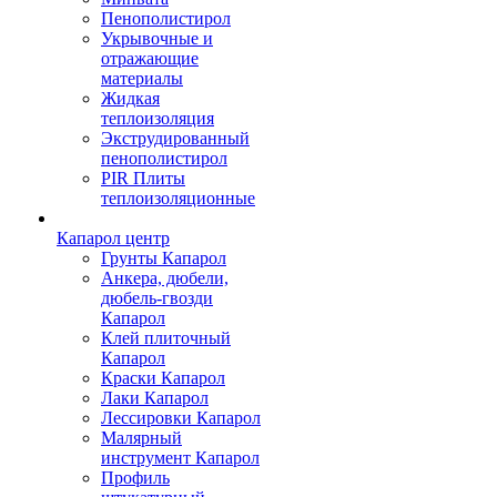
Пенополистирол
Укрывочные и
отражающие
материалы
Жидкая
теплоизоляция
Экструдированный
пенополистирол
PIR Плиты
теплоизоляционные
Капарол центр
Грунты Капарол
Анкера, дюбели,
дюбель-гвозди
Капарол
Клей плиточный
Капарол
Краски Капарол
Лаки Капарол
Лессировки Капарол
Малярный
инструмент Капарол
Профиль