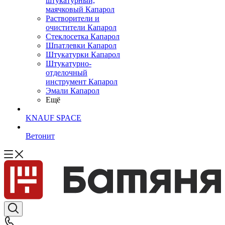
штукатурный,
маячковый Капарол
Растворители и
очистители Капарол
Cтеклосетка Капарол
Шпатлевки Капарол
Штукатурки Капарол
Штукатурно-
отделочный
инструмент Капарол
Эмали Капарол
Ещё
KNAUF SPACE
Ветонит