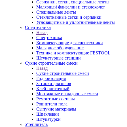
Серпянки, сетки, специальные ленты
Малярный флизелин и стеклохолст
Специальные ленты
Стеклотканные сетки и серпянки
Углозащитные и уплотнительные ленты
Спецтехника
Назад
Спецтехника
Комплектующие для спецтехники
Малярное оборудование
Техника и комплектующие FESTOOL
Штукатурные станции
Сухие строительные смеси
Назад
Сухие строительные смеси
Гидроизоляция
Затирки для швов
Клей плиточный
Монтажные и кладочные смеси
Ремонтные составы
Ровнители пола
Сыпучие материалы
Шпаклевки
Штукатурки
Утеплитель