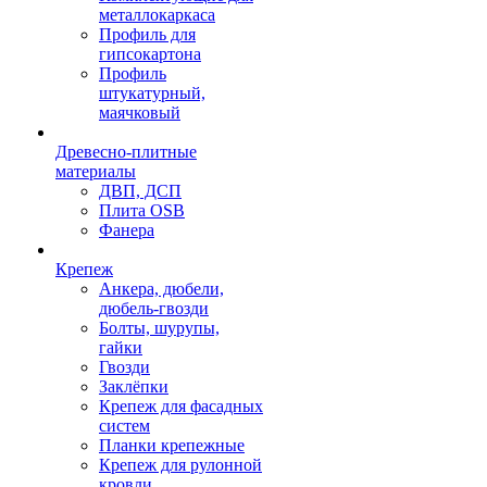
металлокаркаса
Профиль для
гипсокартона
Профиль
штукатурный,
маячковый
Древесно-плитные
материалы
ДВП, ДСП
Плита OSB
Фанера
Крепеж
Анкера, дюбели,
дюбель-гвозди
Болты, шурупы,
гайки
Гвозди
Заклёпки
Крепеж для фасадных
систем
Планки крепежные
Крепеж для рулонной
кровли