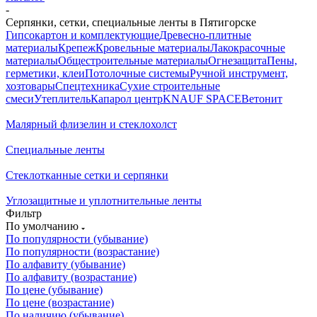
-
Серпянки, сетки, специальные ленты в Пятигорске
Гипсокартон и комплектующие
Древесно-плитные
материалы
Крепеж
Кровельные материалы
Лакокрасочные
материалы
Общестроительные материалы
Огнезащита
Пены,
герметики, клеи
Потолочные системы
Ручной инструмент,
хозтовары
Спецтехника
Сухие строительные
смеси
Утеплитель
Капарол центр
KNAUF SPACE
Ветонит
Малярный флизелин и стеклохолст
Специальные ленты
Стеклотканные сетки и серпянки
Углозащитные и уплотнительные ленты
Фильтр
По умолчанию
По популярности (убывание)
По популярности (возрастание)
По алфавиту (убывание)
По алфавиту (возрастание)
По цене (убывание)
По цене (возрастание)
По наличию (убывание)