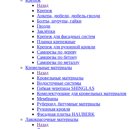
Крепеж
Назад
Крепеж
Анкера, дюбели, дюбель-гвозди
Болты, шурупы, гайки
Гвозди
Заклёпки
Крепеж для фасадных систем
Планки крепежные
Крепеж для рулонной кровли
Саморезы по дереву
Саморезы по бетону
Саморезы по металлу
Кровельные материалы
Назад
Кровельные материалы
Водосточные системы
Гибкая черепица SHINGLAS
Комплектующие для кровельных материалов
Мембраны
Рубероид, битумные материалы
Рулонная кровля
Фасадная плитка HAUBERK
Лакокрасочные материалы
Назад