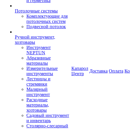
и герметика
Потолочные системы
Комплектующие для
потолочных систем
Подвесной потолок
Ручной инструмент,
хозтовары
Инструмент
NEPTUN
Абразивные
материалы
Измерительные
Капарол
Доставка
Оплата
Ко
инструменты
Центр
Лестницы и
стремянки
Малярный
инструмент
Расходные
материалы,
хозтовары
Садовый инструмент
и инвентарь
Столярно-слесарный