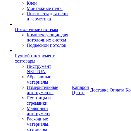
Клеи
Монтажные пены
Пистолеты для пены
и герметика
Потолочные системы
Комплектующие для
потолочных систем
Подвесной потолок
Ручной инструмент,
хозтовары
Инструмент
NEPTUN
Абразивные
материалы
Измерительные
Капарол
Доставка
Оплата
Ко
инструменты
Центр
Лестницы и
стремянки
Малярный
инструмент
Расходные
материалы,
хозтовары