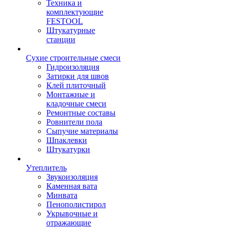
Техника и
комплектующие
FESTOOL
Штукатурные
станции
Сухие строительные смеси
Гидроизоляция
Затирки для швов
Клей плиточный
Монтажные и
кладочные смеси
Ремонтные составы
Ровнители пола
Сыпучие материалы
Шпаклевки
Штукатурки
Утеплитель
Звукоизоляция
Каменная вата
Минвата
Пенополистирол
Укрывочные и
отражающие