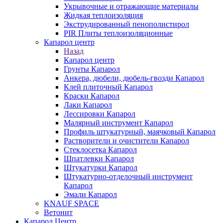
Укрывочные и отражающие материалы
Жидкая теплоизоляция
Экструдированный пенополистирол
PIR Плиты теплоизоляционные
Капарол центр
Назад
Капарол центр
Грунты Капарол
Анкера, дюбели, дюбель-гвозди Капарол
Клей плиточный Капарол
Краски Капарол
Лаки Капарол
Лессировки Капарол
Малярный инструмент Капарол
Профиль штукатурный, маячковый Капарол
Растворители и очистители Капарол
Cтеклосетка Капарол
Шпатлевки Капарол
Штукатурки Капарол
Штукатурно-отделочный инструмент
Капарол
Эмали Капарол
KNAUF SPACE
Ветонит
Капарол Центр