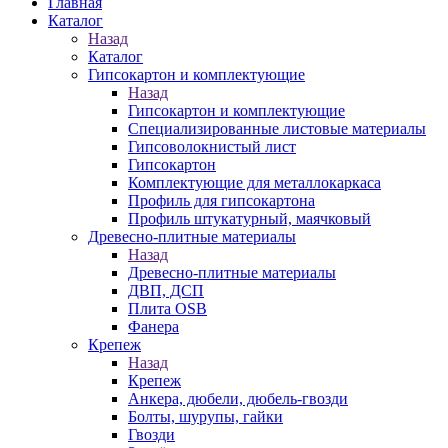
Главная
Каталог
Назад
Каталог
Гипсокартон и комплектующие
Назад
Гипсокартон и комплектующие
Специализированные листовые материалы
Гипсоволокнистый лист
Гипсокартон
Комплектующие для металлокаркаса
Профиль для гипсокартона
Профиль штукатурный, маячковый
Древесно-плитные материалы
Назад
Древесно-плитные материалы
ДВП, ДСП
Плита OSB
Фанера
Крепеж
Назад
Крепеж
Анкера, дюбели, дюбель-гвозди
Болты, шурупы, гайки
Гвозди