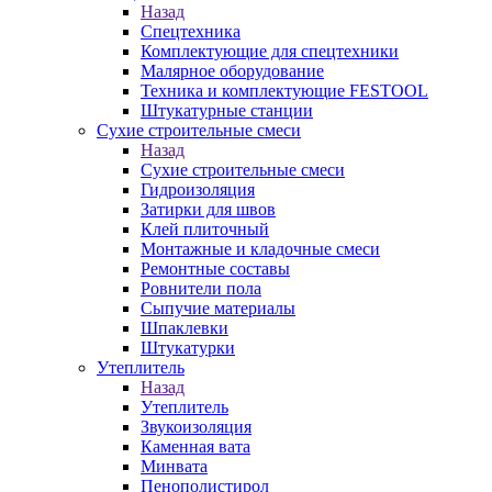
Назад
Спецтехника
Комплектующие для спецтехники
Малярное оборудование
Техника и комплектующие FESTOOL
Штукатурные станции
Сухие строительные смеси
Назад
Сухие строительные смеси
Гидроизоляция
Затирки для швов
Клей плиточный
Монтажные и кладочные смеси
Ремонтные составы
Ровнители пола
Сыпучие материалы
Шпаклевки
Штукатурки
Утеплитель
Назад
Утеплитель
Звукоизоляция
Каменная вата
Минвата
Пенополистирол