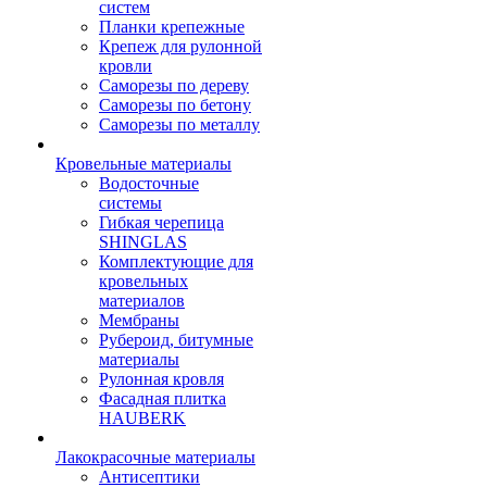
систем
Планки крепежные
Крепеж для рулонной
кровли
Саморезы по дереву
Саморезы по бетону
Саморезы по металлу
Кровельные материалы
Водосточные
системы
Гибкая черепица
SHINGLAS
Комплектующие для
кровельных
материалов
Мембраны
Рубероид, битумные
материалы
Рулонная кровля
Фасадная плитка
HAUBERK
Лакокрасочные материалы
Антисептики