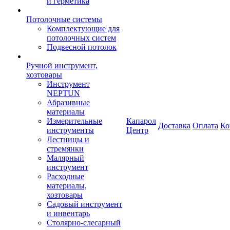
и герметика
Потолочные системы
Комплектующие для
потолочных систем
Подвесной потолок
Ручной инструмент,
хозтовары
Инструмент
NEPTUN
Абразивные
материалы
Измерительные
Капарол
Доставка
Оплата
Ко
инструменты
Центр
Лестницы и
стремянки
Малярный
инструмент
Расходные
материалы,
хозтовары
Садовый инструмент
и инвентарь
Столярно-слесарный