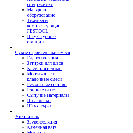
спецтехники
Малярное
оборудование
Техника и
комплектующие
FESTOOL
Штукатурные
станции
Сухие строительные смеси
Гидроизоляция
Затирки для швов
Клей плиточный
Монтажные и
кладочные смеси
Ремонтные составы
Ровнители пола
Сыпучие материалы
Шпаклевки
Штукатурки
Утеплитель
Звукоизоляция
Каменная вата
Минвата