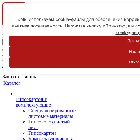
«Мы используем cookie-файлы для обеспечения коррект
анализа посещаемости. Нажимая кнопку «Принять», вы со
Ваш город
конфиденц
Пятигорск
Принят
Настр
Личный кабинет
8-800-775-59-89
Откло
8-800-775-59-89
+7 918 754-83-77
Заказать звонок
Каталог
Гипсокартон и
комплектующие
Специализированные
листовые материалы
Гипсоволокнистый
лист
Гипсокартон
Комплектующие для