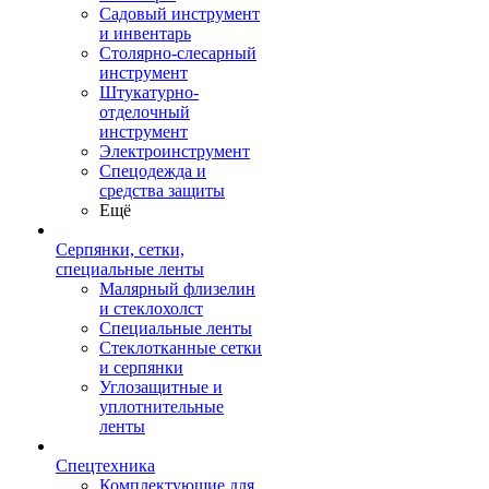
Садовый инструмент
и инвентарь
Столярно-слесарный
инструмент
Штукатурно-
отделочный
инструмент
Электроинструмент
Спецодежда и
средства защиты
Ещё
Серпянки, сетки,
специальные ленты
Малярный флизелин
и стеклохолст
Специальные ленты
Стеклотканные сетки
и серпянки
Углозащитные и
уплотнительные
ленты
Спецтехника
Комплектующие для