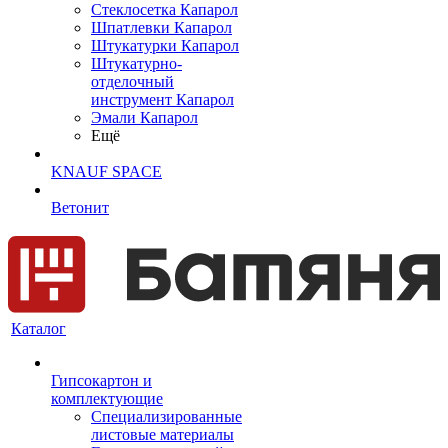
Cтеклосетка Капарол
Шпатлевки Капарол
Штукатурки Капарол
Штукатурно-
отделочный
инструмент Капарол
Эмали Капарол
Ещё
KNAUF SPACE
Ветонит
Каталог
Гипсокартон и
комплектующие
Специализированные
листовые материалы