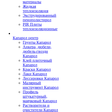
материалы
Жидкая
теплоизоляция
Экструдированный
пенополистирол
PIR Плиты
теплоизоляционные
Капарол центр
Грунты Капарол
Анкера, дюбели,
дюбель-гвозди
Капарол
Клей плиточный
Капарол
Краски Капарол
Лаки Капарол
Лессировки Капарол
Малярный
инструмент Капарол
Профиль
штукатурный,
маячковый Капарол
Растворители и
очистители Капарол