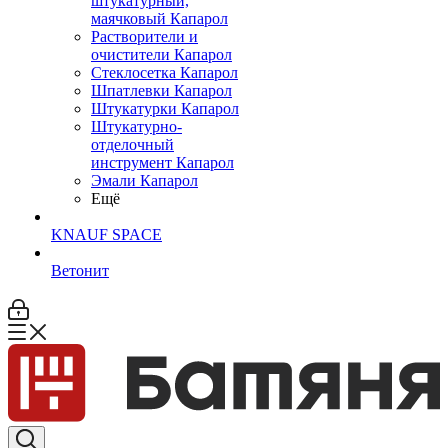
штукатурный,
маячковый Капарол
Растворители и
очистители Капарол
Cтеклосетка Капарол
Шпатлевки Капарол
Штукатурки Капарол
Штукатурно-
отделочный
инструмент Капарол
Эмали Капарол
Ещё
KNAUF SPACE
Ветонит