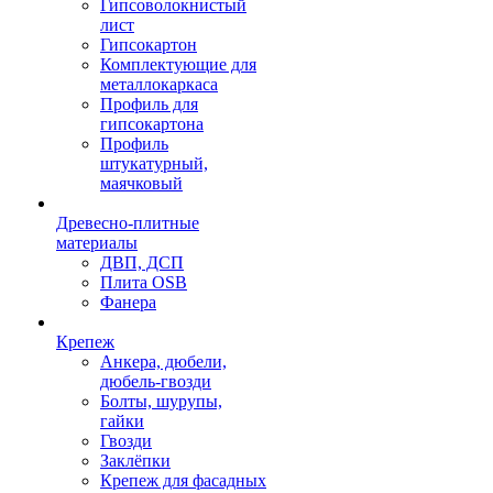
Гипсоволокнистый
лист
Гипсокартон
Комплектующие для
металлокаркаса
Профиль для
гипсокартона
Профиль
штукатурный,
маячковый
Древесно-плитные
материалы
ДВП, ДСП
Плита OSB
Фанера
Крепеж
Анкера, дюбели,
дюбель-гвозди
Болты, шурупы,
гайки
Гвозди
Заклёпки
Крепеж для фасадных