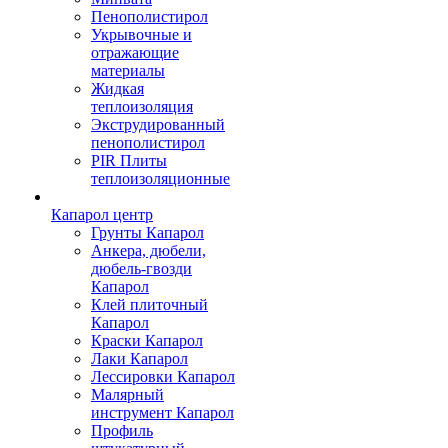
Пенополистирол
Укрывочные и
отражающие
материалы
Жидкая
теплоизоляция
Экструдированный
пенополистирол
PIR Плиты
теплоизоляционные
Капарол центр
Грунты Капарол
Анкера, дюбели,
дюбель-гвозди
Капарол
Клей плиточный
Капарол
Краски Капарол
Лаки Капарол
Лессировки Капарол
Малярный
инструмент Капарол
Профиль