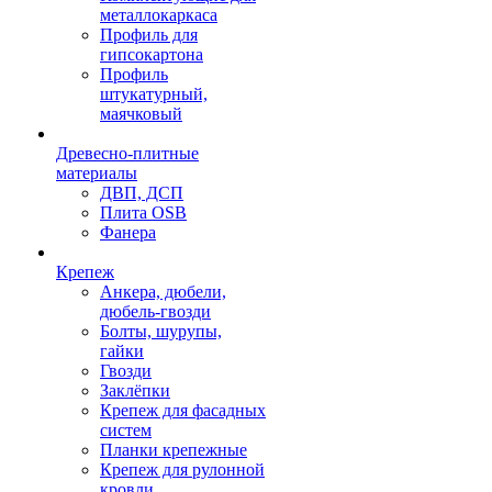
металлокаркаса
Профиль для
гипсокартона
Профиль
штукатурный,
маячковый
Древесно-плитные
материалы
ДВП, ДСП
Плита OSB
Фанера
Крепеж
Анкера, дюбели,
дюбель-гвозди
Болты, шурупы,
гайки
Гвозди
Заклёпки
Крепеж для фасадных
систем
Планки крепежные
Крепеж для рулонной
кровли