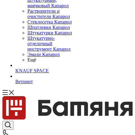
штукатурный,
маячковый Капарол
Растворители и
очистители Капарол
Cтеклосетка Капарол
Шпатлевки Капарол
Штукатурки Капарол
Штукатурно-
отделочный
инструмент Капарол
Эмали Капарол
Ещё
KNAUF SPACE
Ветонит