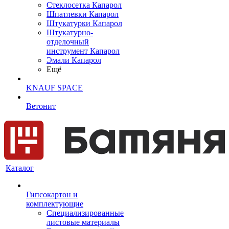
Cтеклосетка Капарол
Шпатлевки Капарол
Штукатурки Капарол
Штукатурно-
отделочный
инструмент Капарол
Эмали Капарол
Ещё
KNAUF SPACE
Ветонит
Каталог
Гипсокартон и
комплектующие
Специализированные
листовые материалы