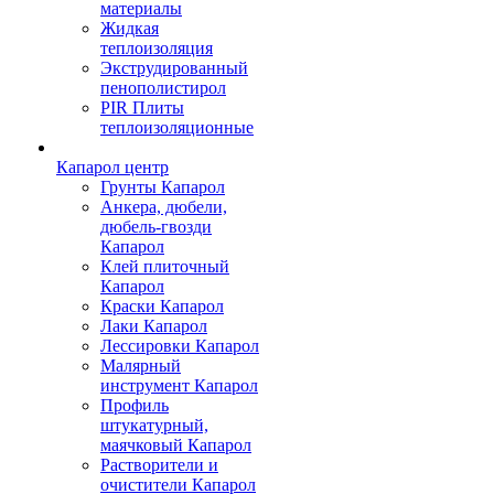
материалы
Жидкая
теплоизоляция
Экструдированный
пенополистирол
PIR Плиты
теплоизоляционные
Капарол центр
Грунты Капарол
Анкера, дюбели,
дюбель-гвозди
Капарол
Клей плиточный
Капарол
Краски Капарол
Лаки Капарол
Лессировки Капарол
Малярный
инструмент Капарол
Профиль
штукатурный,
маячковый Капарол
Растворители и
очистители Капарол