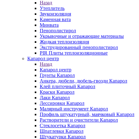
Назад
Утеплитель
Звукоизоляция
Каменная вата
Минвата
Пенополистирол
Укрывочные и отражающие материалы
Жидкая теплоизоляция
Экструдированный пенополистирол
PIR Плиты теплоизоляционные
Капарол центр
Назад
Капарол центр
Грунты Капарол
Анкера, дюбели, дюбель-гвозди Капарол
Клей плиточный Капарол
Краски Капарол
Лаки Капарол
Лессировки Капарол
Малярный инструмент Капарол
Профиль штукатурный, маячковый Капарол
Растворители и очистители Капарол
Cтеклосетка Капарол
Шпатлевки Капарол
Штукатурки Капарол