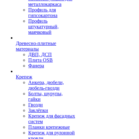
металлокаркаса
Профиль для
гипсокартона
Профиль
штукатурный,
маячковый
Древесно-плитные
материалы
ДВП, ДСП
Плита OSB
Фанера
Крепеж
Анкера, дюбели,
дюбель-гвозди
Болты, шурупы,
гайки
Гвозди
Заклёпки
Крепеж для фасадных
систем
Планки крепежные
Крепеж для рулонной
кровли