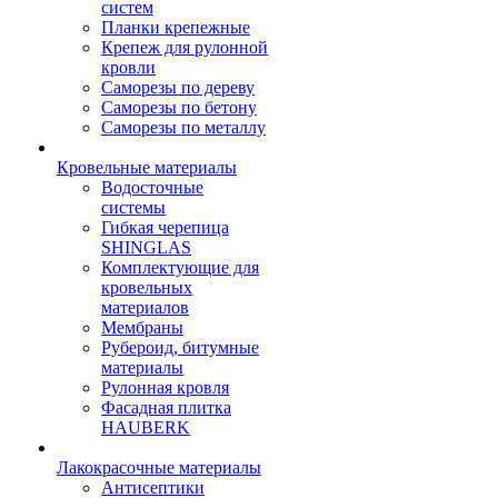
систем
Планки крепежные
Крепеж для рулонной
кровли
Саморезы по дереву
Саморезы по бетону
Саморезы по металлу
Кровельные материалы
Водосточные
системы
Гибкая черепица
SHINGLAS
Комплектующие для
кровельных
материалов
Мембраны
Рубероид, битумные
материалы
Рулонная кровля
Фасадная плитка
HAUBERK
Лакокрасочные материалы
Антисептики