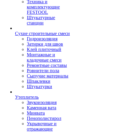
Техника и
комплектующие
FESTOOL
Штукатурные
станции
Сухие строительные смеси
Гидроизоляция
Затирки для швов
Клей плиточный
Монтажные и
кладочные смеси
Ремонтные составы
Ровнители пола
Сыпучие материалы
Шпаклевки
Штукатурки
Утеплитель
Звукоизоляция
Каменная вата
Минвата
Пенополистирол
Укрывочные и
отражающие