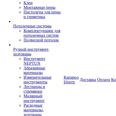
Клеи
Монтажные пены
Пистолеты для пены
и герметика
Потолочные системы
Комплектующие для
потолочных систем
Подвесной потолок
Ручной инструмент,
хозтовары
Инструмент
NEPTUN
Абразивные
материалы
Измерительные
Капарол
Доставка
Оплата
Ко
инструменты
Центр
Лестницы и
стремянки
Малярный
инструмент
Расходные
материалы,
хозтовары