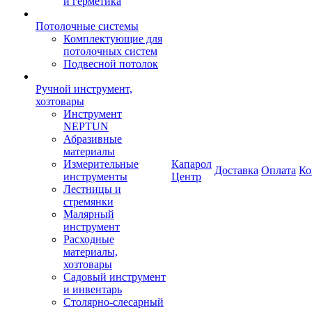
и герметика
Потолочные системы
Комплектующие для
потолочных систем
Подвесной потолок
Ручной инструмент,
хозтовары
Инструмент
NEPTUN
Абразивные
материалы
Измерительные
Капарол
Доставка
Оплата
Ко
инструменты
Центр
Лестницы и
стремянки
Малярный
инструмент
Расходные
материалы,
хозтовары
Садовый инструмент
и инвентарь
Столярно-слесарный