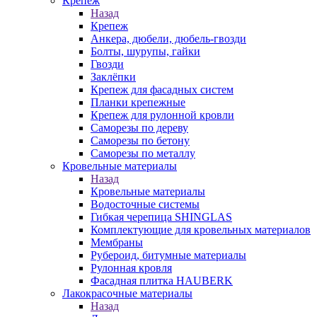
Крепеж
Назад
Крепеж
Анкера, дюбели, дюбель-гвозди
Болты, шурупы, гайки
Гвозди
Заклёпки
Крепеж для фасадных систем
Планки крепежные
Крепеж для рулонной кровли
Саморезы по дереву
Саморезы по бетону
Саморезы по металлу
Кровельные материалы
Назад
Кровельные материалы
Водосточные системы
Гибкая черепица SHINGLAS
Комплектующие для кровельных материалов
Мембраны
Рубероид, битумные материалы
Рулонная кровля
Фасадная плитка HAUBERK
Лакокрасочные материалы
Назад