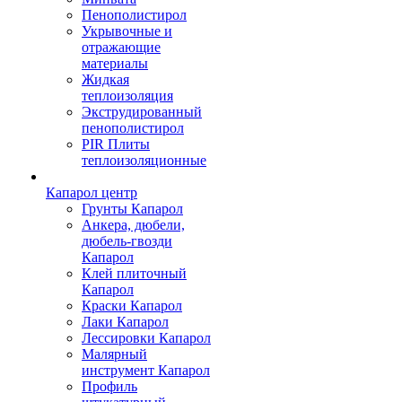
Пенополистирол
Укрывочные и
отражающие
материалы
Жидкая
теплоизоляция
Экструдированный
пенополистирол
PIR Плиты
теплоизоляционные
Капарол центр
Грунты Капарол
Анкера, дюбели,
дюбель-гвозди
Капарол
Клей плиточный
Капарол
Краски Капарол
Лаки Капарол
Лессировки Капарол
Малярный
инструмент Капарол
Профиль