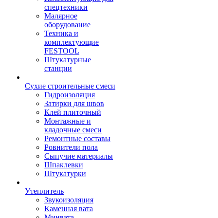
спецтехники
Малярное
оборудование
Техника и
комплектующие
FESTOOL
Штукатурные
станции
Сухие строительные смеси
Гидроизоляция
Затирки для швов
Клей плиточный
Монтажные и
кладочные смеси
Ремонтные составы
Ровнители пола
Сыпучие материалы
Шпаклевки
Штукатурки
Утеплитель
Звукоизоляция
Каменная вата
Минвата