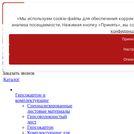
«Мы используем cookie-файлы для обеспечения коррект
анализа посещаемости. Нажимая кнопку «Принять», вы со
Ваш город
конфиденц
Пятигорск
Принят
Настр
Личный кабинет
8-800-775-59-89
Откло
8-800-775-59-89
+7 918 754-83-77
Заказать звонок
Каталог
Гипсокартон и
комплектующие
Специализированные
листовые материалы
Гипсоволокнистый
лист
Гипсокартон
Комплектующие для