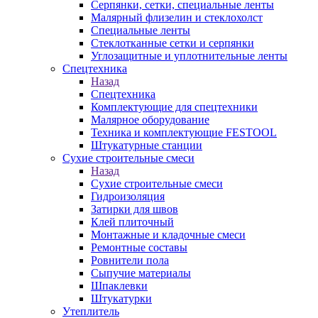
Серпянки, сетки, специальные ленты
Малярный флизелин и стеклохолст
Специальные ленты
Стеклотканные сетки и серпянки
Углозащитные и уплотнительные ленты
Спецтехника
Назад
Спецтехника
Комплектующие для спецтехники
Малярное оборудование
Техника и комплектующие FESTOOL
Штукатурные станции
Сухие строительные смеси
Назад
Сухие строительные смеси
Гидроизоляция
Затирки для швов
Клей плиточный
Монтажные и кладочные смеси
Ремонтные составы
Ровнители пола
Сыпучие материалы
Шпаклевки
Штукатурки
Утеплитель