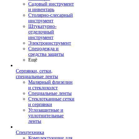
Садовый инструмент
и инвентарь
Столярно-слесарный
инструмент
Штукатурно-
отделочный
инструмент
Электроинструмент
Спецодежда и
средства защиты
Ещё
Серпянки, сетки,
специальные ленты
Малярный флизелин
и стеклохолст
Специальные ленты
Стеклотканные сетки
и серпянки
Углозащитные и
уплотнительные
ленты
Спецтехника
Комплектующие для