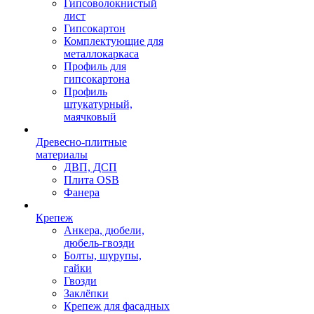
Гипсоволокнистый
лист
Гипсокартон
Комплектующие для
металлокаркаса
Профиль для
гипсокартона
Профиль
штукатурный,
маячковый
Древесно-плитные
материалы
ДВП, ДСП
Плита OSB
Фанера
Крепеж
Анкера, дюбели,
дюбель-гвозди
Болты, шурупы,
гайки
Гвозди
Заклёпки
Крепеж для фасадных