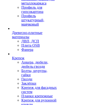
металлокаркаса
Профиль для
гипсокартона
Профиль
штукатурный,
маячковый
Древесно-плитные
материалы
ДВП, ДСП
Плита OSB
Фанера
Крепеж
Анкера, дюбели,
дюбель-гвозди
Болты, шурупы,
гайки
Гвозди
Заклёпки
Крепеж для фасадных
систем
Планки крепежные
Крепеж для рулонной
кровли