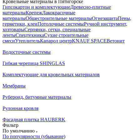
Кровельные материалы в Пятигорске
Гипсокартон и комплектующие
Древесно-плитные
материалы
Крепеж
Лакокрасочные
материалы
Общестроительные материалы
Огнезащита
Пены,
герметики, клеи
Потолочные системы
Ручной инструмент,
хозтовары
Серпянки, сетки, специальные
ленты
Спецтехника
Сухие строительные
смеси
Утеплитель
Капарол центр
KNAUF SPACE
Ветонит
Водосточные системы
Гибкая черепица SHINGLAS
Комплектующие для кровельных материалов
Мембраны
Рубероид, битумные материалы
Рулонная кровля
Фасадная плитка HAUBERK
Фильтр
По умолчанию
По популярности (убывание)