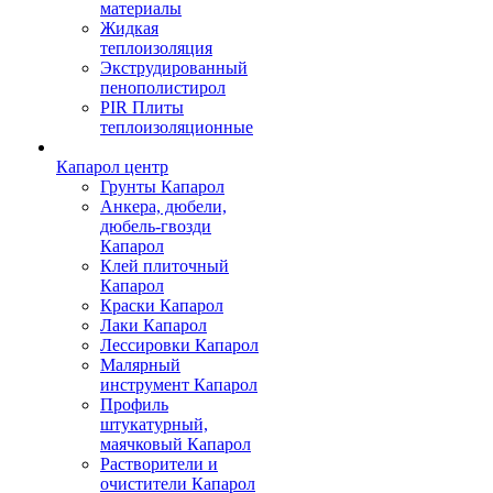
материалы
Жидкая
теплоизоляция
Экструдированный
пенополистирол
PIR Плиты
теплоизоляционные
Капарол центр
Грунты Капарол
Анкера, дюбели,
дюбель-гвозди
Капарол
Клей плиточный
Капарол
Краски Капарол
Лаки Капарол
Лессировки Капарол
Малярный
инструмент Капарол
Профиль
штукатурный,
маячковый Капарол
Растворители и
очистители Капарол