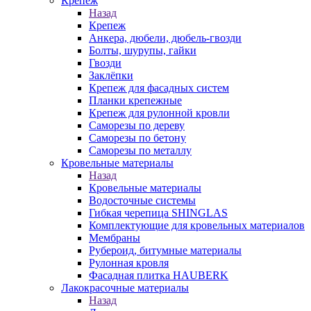
Крепеж
Назад
Крепеж
Анкера, дюбели, дюбель-гвозди
Болты, шурупы, гайки
Гвозди
Заклёпки
Крепеж для фасадных систем
Планки крепежные
Крепеж для рулонной кровли
Саморезы по дереву
Саморезы по бетону
Саморезы по металлу
Кровельные материалы
Назад
Кровельные материалы
Водосточные системы
Гибкая черепица SHINGLAS
Комплектующие для кровельных материалов
Мембраны
Рубероид, битумные материалы
Рулонная кровля
Фасадная плитка HAUBERK
Лакокрасочные материалы
Назад