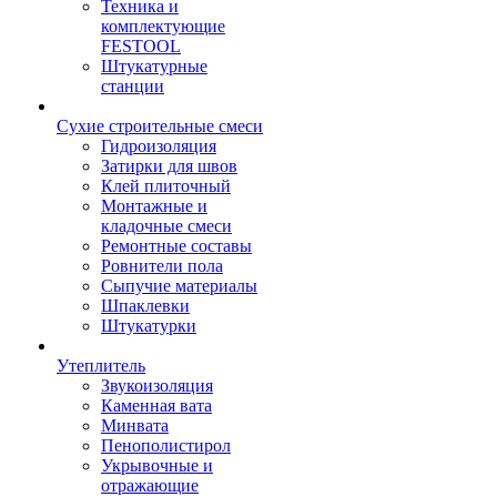
Техника и
комплектующие
FESTOOL
Штукатурные
станции
Сухие строительные смеси
Гидроизоляция
Затирки для швов
Клей плиточный
Монтажные и
кладочные смеси
Ремонтные составы
Ровнители пола
Сыпучие материалы
Шпаклевки
Штукатурки
Утеплитель
Звукоизоляция
Каменная вата
Минвата
Пенополистирол
Укрывочные и
отражающие