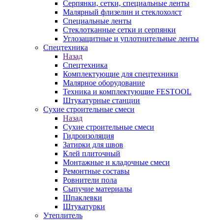
Серпянки, сетки, специальные ленты
Малярный флизелин и стеклохолст
Специальные ленты
Стеклотканные сетки и серпянки
Углозащитные и уплотнительные ленты
Спецтехника
Назад
Спецтехника
Комплектующие для спецтехники
Малярное оборудование
Техника и комплектующие FESTOOL
Штукатурные станции
Сухие строительные смеси
Назад
Сухие строительные смеси
Гидроизоляция
Затирки для швов
Клей плиточный
Монтажные и кладочные смеси
Ремонтные составы
Ровнители пола
Сыпучие материалы
Шпаклевки
Штукатурки
Утеплитель