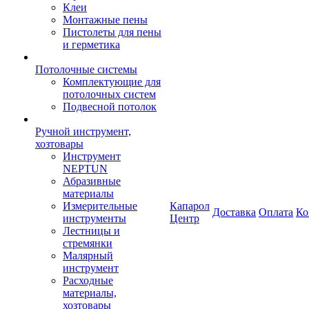
Клеи
Монтажные пены
Пистолеты для пены
и герметика
Потолочные системы
Комплектующие для
потолочных систем
Подвесной потолок
Ручной инструмент,
хозтовары
Инструмент
NEPTUN
Абразивные
материалы
Измерительные
Капарол
Доставка
Оплата
Ко
инструменты
Центр
Лестницы и
стремянки
Малярный
инструмент
Расходные
материалы,
хозтовары