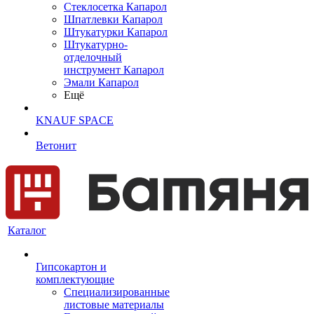
Cтеклосетка Капарол
Шпатлевки Капарол
Штукатурки Капарол
Штукатурно-
отделочный
инструмент Капарол
Эмали Капарол
Ещё
KNAUF SPACE
Ветонит
Каталог
Гипсокартон и
комплектующие
Специализированные
листовые материалы