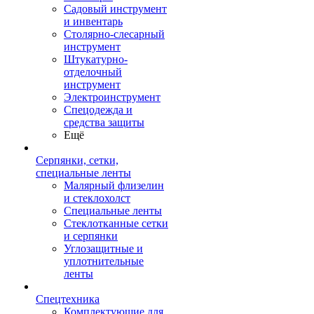
Садовый инструмент
и инвентарь
Столярно-слесарный
инструмент
Штукатурно-
отделочный
инструмент
Электроинструмент
Спецодежда и
средства защиты
Ещё
Серпянки, сетки,
специальные ленты
Малярный флизелин
и стеклохолст
Специальные ленты
Стеклотканные сетки
и серпянки
Углозащитные и
уплотнительные
ленты
Спецтехника
Комплектующие для