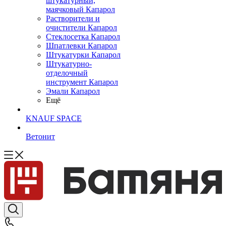
штукатурный,
маячковый Капарол
Растворители и
очистители Капарол
Cтеклосетка Капарол
Шпатлевки Капарол
Штукатурки Капарол
Штукатурно-
отделочный
инструмент Капарол
Эмали Капарол
Ещё
KNAUF SPACE
Ветонит