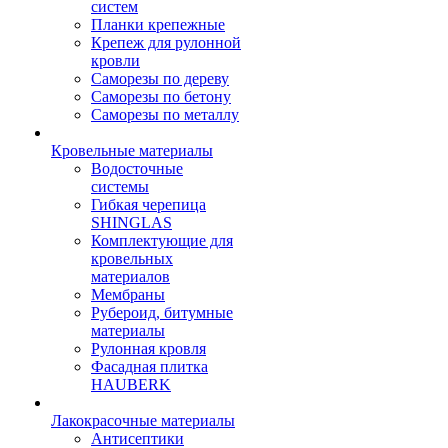
систем
Планки крепежные
Крепеж для рулонной
кровли
Саморезы по дереву
Саморезы по бетону
Саморезы по металлу
Кровельные материалы
Водосточные
системы
Гибкая черепица
SHINGLAS
Комплектующие для
кровельных
материалов
Мембраны
Рубероид, битумные
материалы
Рулонная кровля
Фасадная плитка
HAUBERK
Лакокрасочные материалы
Антисептики