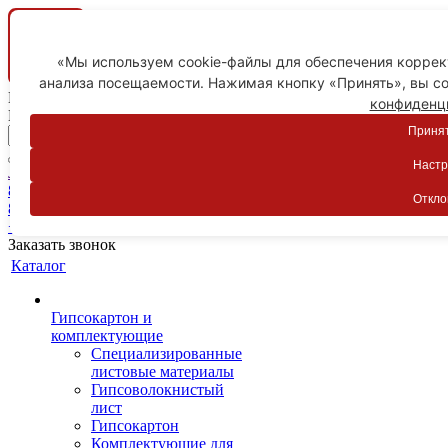
«Мы используем cookie-файлы для обеспечения коррект
анализа посещаемости. Нажимая кнопку «Принять», вы со
Ваш город
конфиденц
Пятигорск
Принят
Настр
Личный кабинет
8-800-775-59-89
Откло
8-800-775-59-89
+7 918 754-83-77
Заказать звонок
Каталог
Гипсокартон и
комплектующие
Специализированные
листовые материалы
Гипсоволокнистый
лист
Гипсокартон
Комплектующие для