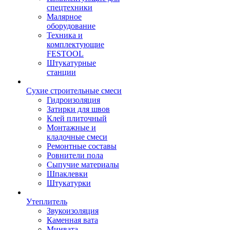
спецтехники
Малярное
оборудование
Техника и
комплектующие
FESTOOL
Штукатурные
станции
Сухие строительные смеси
Гидроизоляция
Затирки для швов
Клей плиточный
Монтажные и
кладочные смеси
Ремонтные составы
Ровнители пола
Сыпучие материалы
Шпаклевки
Штукатурки
Утеплитель
Звукоизоляция
Каменная вата
Минвата