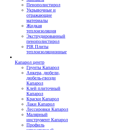
Пенополистирол
Укрывочные и
отражающие
материалы
Жидкая
теплоизоляция
Экструдированный
пенополистирол
PIR Плиты
теплоизоляционные
Капарол центр
Грунты Капарол
Анкера, дюбели,
дюбель-гвозди
Капарол
Клей плиточный
Капарол
Краски Капарол
Лаки Капарол
Лессировки Капарол
Малярный
инструмент Капарол
Профиль