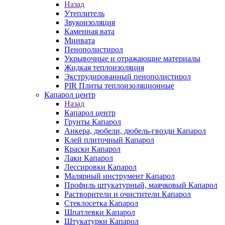
Назад
Утеплитель
Звукоизоляция
Каменная вата
Минвата
Пенополистирол
Укрывочные и отражающие материалы
Жидкая теплоизоляция
Экструдированный пенополистирол
PIR Плиты теплоизоляционные
Капарол центр
Назад
Капарол центр
Грунты Капарол
Анкера, дюбели, дюбель-гвозди Капарол
Клей плиточный Капарол
Краски Капарол
Лаки Капарол
Лессировки Капарол
Малярный инструмент Капарол
Профиль штукатурный, маячковый Капарол
Растворители и очистители Капарол
Cтеклосетка Капарол
Шпатлевки Капарол
Штукатурки Капарол