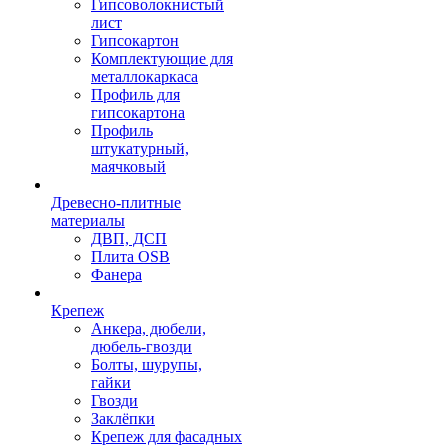
Гипсоволокнистый
лист
Гипсокартон
Комплектующие для
металлокаркаса
Профиль для
гипсокартона
Профиль
штукатурный,
маячковый
Древесно-плитные
материалы
ДВП, ДСП
Плита OSB
Фанера
Крепеж
Анкера, дюбели,
дюбель-гвозди
Болты, шурупы,
гайки
Гвозди
Заклёпки
Крепеж для фасадных