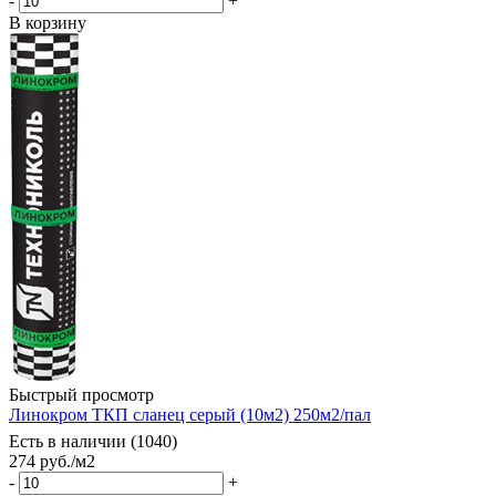
-
+
В корзину
Быстрый просмотр
Линокром ТКП сланец серый (10м2) 250м2/пал
Есть в наличии (1040)
274
руб.
/м2
-
+