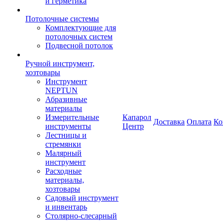
и герметика
Потолочные системы
Комплектующие для
потолочных систем
Подвесной потолок
Ручной инструмент,
хозтовары
Инструмент
NEPTUN
Абразивные
материалы
Измерительные
Капарол
Доставка
Оплата
Ко
инструменты
Центр
Лестницы и
стремянки
Малярный
инструмент
Расходные
материалы,
хозтовары
Садовый инструмент
и инвентарь
Столярно-слесарный