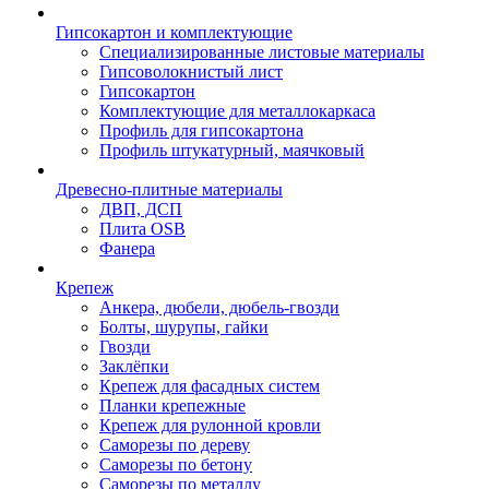
Гипсокартон и комплектующие
Специализированные листовые материалы
Гипсоволокнистый лист
Гипсокартон
Комплектующие для металлокаркаса
Профиль для гипсокартона
Профиль штукатурный, маячковый
Древесно-плитные материалы
ДВП, ДСП
Плита OSB
Фанера
Крепеж
Анкера, дюбели, дюбель-гвозди
Болты, шурупы, гайки
Гвозди
Заклёпки
Крепеж для фасадных систем
Планки крепежные
Крепеж для рулонной кровли
Саморезы по дереву
Саморезы по бетону
Саморезы по металлу