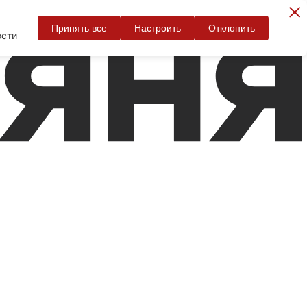
Принять все
Настроить
Отклонить
ости