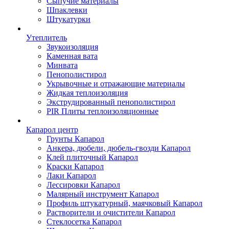
Сыпучие материалы
Шпаклевки
Штукатурки
Утеплитель
Звукоизоляция
Каменная вата
Минвата
Пенополистирол
Укрывочные и отражающие материалы
Жидкая теплоизоляция
Экструдированный пенополистирол
PIR Плиты теплоизоляционные
Капарол центр
Грунты Капарол
Анкера, дюбели, дюбель-гвозди Капарол
Клей плиточный Капарол
Краски Капарол
Лаки Капарол
Лессировки Капарол
Малярный инструмент Капарол
Профиль штукатурный, маячковый Капарол
Растворители и очистители Капарол
Cтеклосетка Капарол