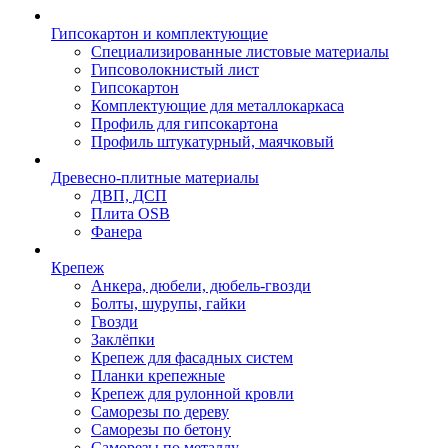
Гипсокартон и комплектующие
Специализированные листовые материалы
Гипсоволокнистый лист
Гипсокартон
Комплектующие для металлокаркаса
Профиль для гипсокартона
Профиль штукатурный, маячковый
Древесно-плитные материалы
ДВП, ДСП
Плита OSB
Фанера
Крепеж
Анкера, дюбели, дюбель-гвозди
Болты, шурупы, гайки
Гвозди
Заклёпки
Крепеж для фасадных систем
Планки крепежные
Крепеж для рулонной кровли
Саморезы по дереву
Саморезы по бетону
Саморезы по металлу