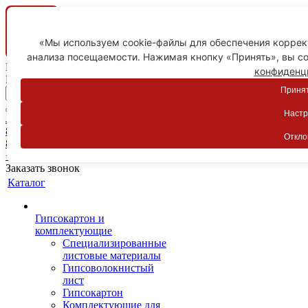
«Мы используем cookie-файлы для обеспечения коррект
анализа посещаемости. Нажимая кнопку «Принять», вы со
Ваш город
конфиденц
Пятигорск
Принят
Настр
Личный кабинет
8-800-775-59-89
Откло
8-800-775-59-89
+7 918 754-83-77
Заказать звонок
Каталог
Гипсокартон и
комплектующие
Специализированные
листовые материалы
Гипсоволокнистый
лист
Гипсокартон
Комплектующие для