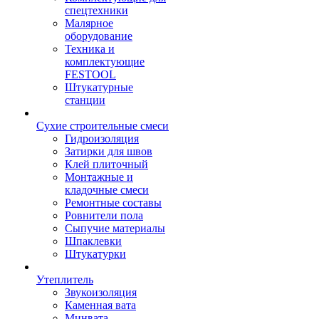
спецтехники
Малярное
оборудование
Техника и
комплектующие
FESTOOL
Штукатурные
станции
Сухие строительные смеси
Гидроизоляция
Затирки для швов
Клей плиточный
Монтажные и
кладочные смеси
Ремонтные составы
Ровнители пола
Сыпучие материалы
Шпаклевки
Штукатурки
Утеплитель
Звукоизоляция
Каменная вата
Минвата