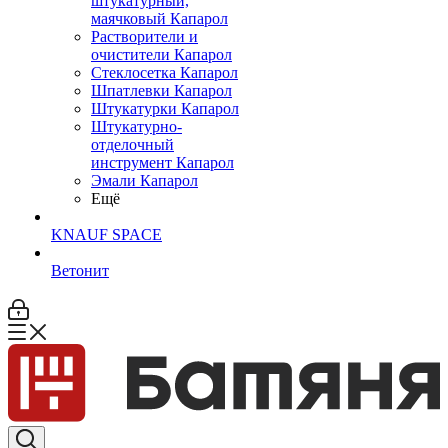
штукатурный,
маячковый Капарол
Растворители и
очистители Капарол
Cтеклосетка Капарол
Шпатлевки Капарол
Штукатурки Капарол
Штукатурно-
отделочный
инструмент Капарол
Эмали Капарол
Ещё
KNAUF SPACE
Ветонит