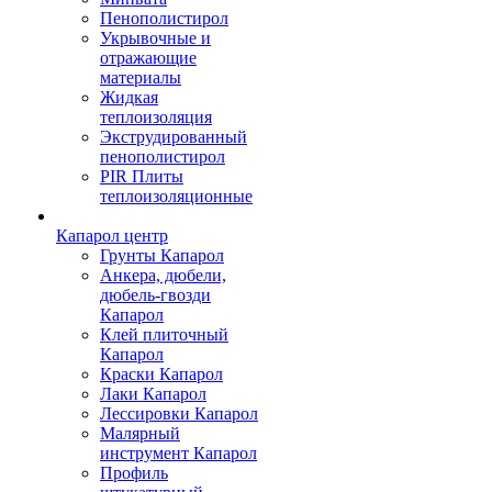
Пенополистирол
Укрывочные и
отражающие
материалы
Жидкая
теплоизоляция
Экструдированный
пенополистирол
PIR Плиты
теплоизоляционные
Капарол центр
Грунты Капарол
Анкера, дюбели,
дюбель-гвозди
Капарол
Клей плиточный
Капарол
Краски Капарол
Лаки Капарол
Лессировки Капарол
Малярный
инструмент Капарол
Профиль