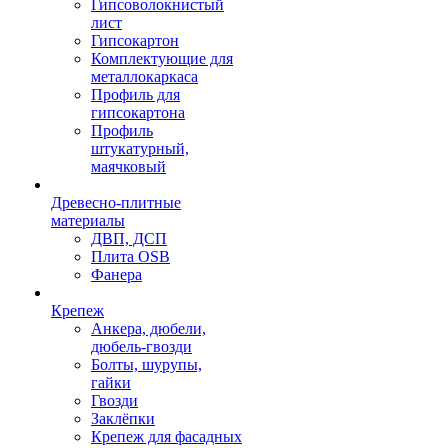
Гипсоволокнистый
лист
Гипсокартон
Комплектующие для
металлокаркаса
Профиль для
гипсокартона
Профиль
штукатурный,
маячковый
Древесно-плитные
материалы
ДВП, ДСП
Плита OSB
Фанера
Крепеж
Анкера, дюбели,
дюбель-гвозди
Болты, шурупы,
гайки
Гвозди
Заклёпки
Крепеж для фасадных