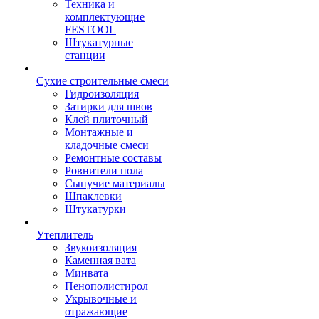
Техника и
комплектующие
FESTOOL
Штукатурные
станции
Сухие строительные смеси
Гидроизоляция
Затирки для швов
Клей плиточный
Монтажные и
кладочные смеси
Ремонтные составы
Ровнители пола
Сыпучие материалы
Шпаклевки
Штукатурки
Утеплитель
Звукоизоляция
Каменная вата
Минвата
Пенополистирол
Укрывочные и
отражающие