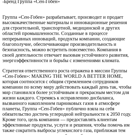
-
Бренд Группа «Сен-Гобен»
Группа «Сен-Гобен» разрабатывает, производит и продает
высококачественные материалы и инновационные решения
для строительной, транспортной, медицинской и других
областей промышленности. Созданные в процессе
непрерывных инноваций, продукты компании, создающие
благополучие, обеспечивающие производительность и
безопасность, можно встретить повсеместно. Компания в
своей деятельности отвечает вызовам устойчивого развития,
энергоэффективности и борьбы с изменениями климата.
Стратегия ответственного роста отражена в миссии Группы
«Сен-Гобен»: MAKING THE WORLD A BETTER HOME,
которая соотносится с общим стремлением сотрудников
компании по всему миру действовать каждый день так, чтобы
мир становился более устойчивым и прекрасным местом для
жизни каждого. Стремясь к исправлению дисбаланса,
вызванного накоплением парниковых газов в атмосфере
планеты, Группа «Сен-Гобен» публично взяла на себя
обязательство достичь углеродной нейтральности к 2050 году.
Кроме того, цель компании — предоставлять клиентам
эффективные продукты, услуги и решения, чтобы помочь им
также сократить выбросы углекислого газа, приближая тем