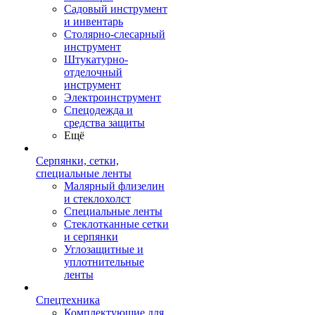
Садовый инструмент
и инвентарь
Столярно-слесарный
инструмент
Штукатурно-
отделочный
инструмент
Электроинструмент
Спецодежда и
средства защиты
Ещё
Серпянки, сетки,
специальные ленты
Малярный флизелин
и стеклохолст
Специальные ленты
Стеклотканные сетки
и серпянки
Углозащитные и
уплотнительные
ленты
Спецтехника
Комплектующие для