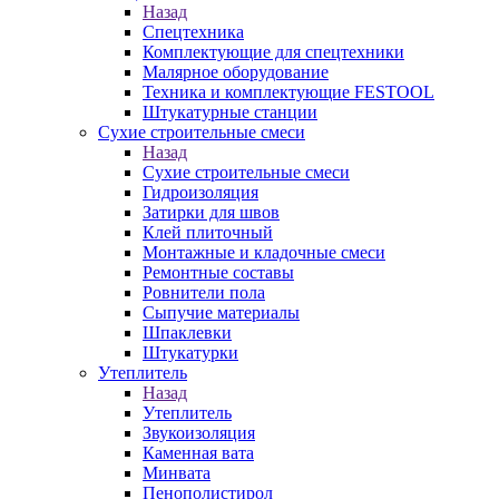
Назад
Спецтехника
Комплектующие для спецтехники
Малярное оборудование
Техника и комплектующие FESTOOL
Штукатурные станции
Сухие строительные смеси
Назад
Сухие строительные смеси
Гидроизоляция
Затирки для швов
Клей плиточный
Монтажные и кладочные смеси
Ремонтные составы
Ровнители пола
Сыпучие материалы
Шпаклевки
Штукатурки
Утеплитель
Назад
Утеплитель
Звукоизоляция
Каменная вата
Минвата
Пенополистирол