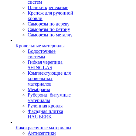
систем
Планки крепежные
Крепеж для рулонной
кровли
Саморезы по дереву
Саморезы по бетону
Саморезы по металлу
Кровельные материалы
Водосточные
системы
Гибкая черепица
SHINGLAS
Комплектующие для
кровельных
материалов
Мембраны
Рубероид, битумные
материалы
Рулонная кровля
Фасадная плитка
HAUBERK
Лакокрасочные материалы
Антисептики