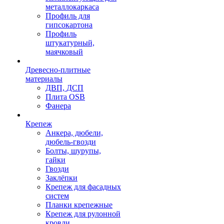
металлокаркаса
Профиль для
гипсокартона
Профиль
штукатурный,
маячковый
Древесно-плитные
материалы
ДВП, ДСП
Плита OSB
Фанера
Крепеж
Анкера, дюбели,
дюбель-гвозди
Болты, шурупы,
гайки
Гвозди
Заклёпки
Крепеж для фасадных
систем
Планки крепежные
Крепеж для рулонной
кровли