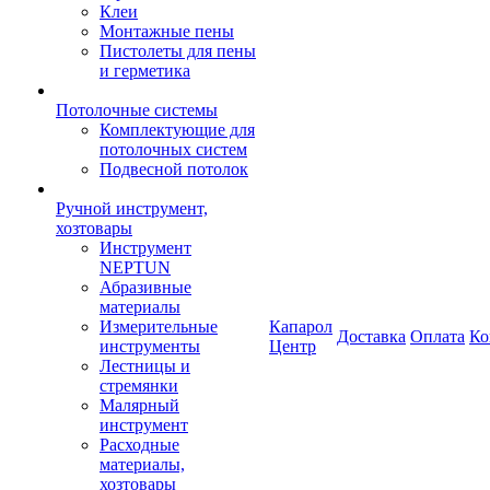
Клеи
Монтажные пены
Пистолеты для пены
и герметика
Потолочные системы
Комплектующие для
потолочных систем
Подвесной потолок
Ручной инструмент,
хозтовары
Инструмент
NEPTUN
Абразивные
материалы
Измерительные
Капарол
Доставка
Оплата
Ко
инструменты
Центр
Лестницы и
стремянки
Малярный
инструмент
Расходные
материалы,
хозтовары