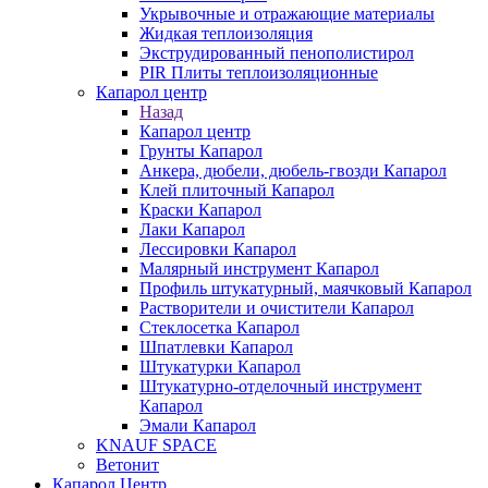
Укрывочные и отражающие материалы
Жидкая теплоизоляция
Экструдированный пенополистирол
PIR Плиты теплоизоляционные
Капарол центр
Назад
Капарол центр
Грунты Капарол
Анкера, дюбели, дюбель-гвозди Капарол
Клей плиточный Капарол
Краски Капарол
Лаки Капарол
Лессировки Капарол
Малярный инструмент Капарол
Профиль штукатурный, маячковый Капарол
Растворители и очистители Капарол
Cтеклосетка Капарол
Шпатлевки Капарол
Штукатурки Капарол
Штукатурно-отделочный инструмент
Капарол
Эмали Капарол
KNAUF SPACE
Ветонит
Капарол Центр