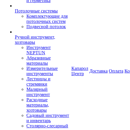
и герметика
Потолочные системы
Комплектующие для
потолочных систем
Подвесной потолок
Ручной инструмент,
хозтовары
Инструмент
NEPTUN
Абразивные
материалы
Измерительные
Капарол
Доставка
Оплата
Ко
инструменты
Центр
Лестницы и
стремянки
Малярный
инструмент
Расходные
материалы,
хозтовары
Садовый инструмент
и инвентарь
Столярно-слесарный