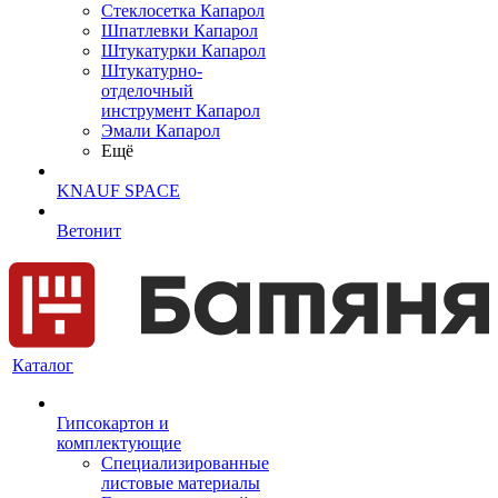
Cтеклосетка Капарол
Шпатлевки Капарол
Штукатурки Капарол
Штукатурно-
отделочный
инструмент Капарол
Эмали Капарол
Ещё
KNAUF SPACE
Ветонит
Каталог
Гипсокартон и
комплектующие
Специализированные
листовые материалы