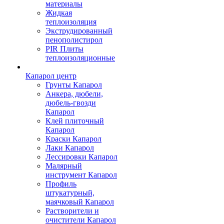
материалы
Жидкая
теплоизоляция
Экструдированный
пенополистирол
PIR Плиты
теплоизоляционные
Капарол центр
Грунты Капарол
Анкера, дюбели,
дюбель-гвозди
Капарол
Клей плиточный
Капарол
Краски Капарол
Лаки Капарол
Лессировки Капарол
Малярный
инструмент Капарол
Профиль
штукатурный,
маячковый Капарол
Растворители и
очистители Капарол