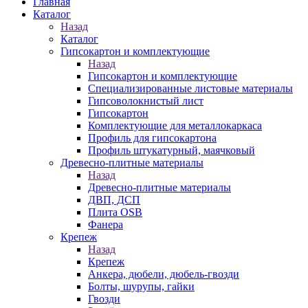
Главная
Каталог
Назад
Каталог
Гипсокартон и комплектующие
Назад
Гипсокартон и комплектующие
Специализированные листовые материалы
Гипсоволокнистый лист
Гипсокартон
Комплектующие для металлокаркаса
Профиль для гипсокартона
Профиль штукатурный, маячковый
Древесно-плитные материалы
Назад
Древесно-плитные материалы
ДВП, ДСП
Плита OSB
Фанера
Крепеж
Назад
Крепеж
Анкера, дюбели, дюбель-гвозди
Болты, шурупы, гайки
Гвозди