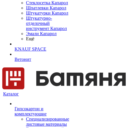
Cтеклосетка Капарол
Шпатлевки Капарол
Штукатурки Капарол
Штукатурно-
отделочный
инструмент Капарол
Эмали Капарол
Ещё
KNAUF SPACE
Ветонит
Каталог
Гипсокартон и
комплектующие
Специализированные
листовые материалы