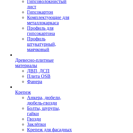
Гипсоволокнистый
лист
Гипсокартон
Комплектующие для
металлокаркаса
Профиль для
гипсокартона
Профиль
штукатурный,
маячковый
Древесно-плитные
материалы
ДВП, ДСП
Плита OSB
Фанера
Крепеж
Анкера, дюбели,
дюбель-гвозди
Болты, шурупы,
гайки
Гвозди
Заклёпки
Крепеж для фасадных