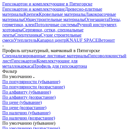
Гипсокартон и комплектующие в Пятигорске
Гипсокартон и комплектующие
Древесно-плитные
материалы
Крепеж
Кровельные материалы
Лакокрасочные
материалы
Общестроительные материалы
Огнезащита
Пены,
герметики, клеи
Потолочные системы
Ручной инструмент,
хозтовары
Серпянки, сетки, специальные
ленты
Спецтехника
Сухие строительные
смеси
Утеплитель
Капарол центр
KNAUF SPACE
Ветонит
-
Профиль штукатурный, маячковый в Пятигорске
Специализированные листовые материалы
Гипсоволокнистый
лист
Гипсокартон
Комплектующие для
металлокаркаса
Профиль для гипсокартона
Фильтр
По умолчанию
По популярности (убывание)
По популярности (возрастание)
По алфавиту (убывание)
По алфавиту (возрастание)
По цене (убывание)
По цене (возрастание)
По наличию (убывание)
По наличию (возрастание)
По умолчанию (убывание)
По умолчанию (возрастание)