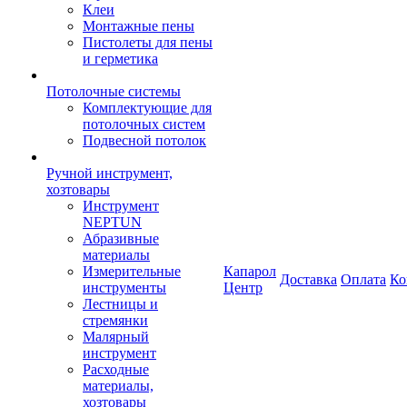
Клеи
Монтажные пены
Пистолеты для пены
и герметика
Потолочные системы
Комплектующие для
потолочных систем
Подвесной потолок
Ручной инструмент,
хозтовары
Инструмент
NEPTUN
Абразивные
материалы
Измерительные
Капарол
Доставка
Оплата
Ко
инструменты
Центр
Лестницы и
стремянки
Малярный
инструмент
Расходные
материалы,
хозтовары