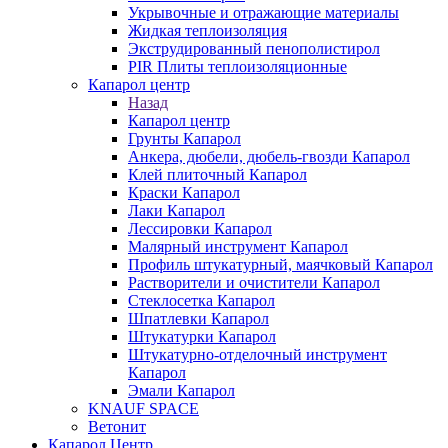
Укрывочные и отражающие материалы
Жидкая теплоизоляция
Экструдированный пенополистирол
PIR Плиты теплоизоляционные
Капарол центр
Назад
Капарол центр
Грунты Капарол
Анкера, дюбели, дюбель-гвозди Капарол
Клей плиточный Капарол
Краски Капарол
Лаки Капарол
Лессировки Капарол
Малярный инструмент Капарол
Профиль штукатурный, маячковый Капарол
Растворители и очистители Капарол
Cтеклосетка Капарол
Шпатлевки Капарол
Штукатурки Капарол
Штукатурно-отделочный инструмент
Капарол
Эмали Капарол
KNAUF SPACE
Ветонит
Капарол Центр