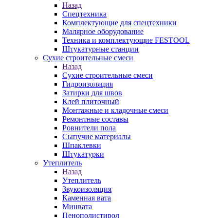
Назад
Спецтехника
Комплектующие для спецтехники
Малярное оборудование
Техника и комплектующие FESTOOL
Штукатурные станции
Сухие строительные смеси
Назад
Сухие строительные смеси
Гидроизоляция
Затирки для швов
Клей плиточный
Монтажные и кладочные смеси
Ремонтные составы
Ровнители пола
Сыпучие материалы
Шпаклевки
Штукатурки
Утеплитель
Назад
Утеплитель
Звукоизоляция
Каменная вата
Минвата
Пенополистирол