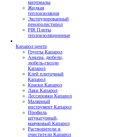
материалы
Жидкая
теплоизоляция
Экструдированный
пенополистирол
PIR Плиты
теплоизоляционные
Капарол центр
Грунты Капарол
Анкера, дюбели,
дюбель-гвозди
Капарол
Клей плиточный
Капарол
Краски Капарол
Лаки Капарол
Лессировки Капарол
Малярный
инструмент Капарол
Профиль
штукатурный,
маячковый Капарол
Растворители и
очистители Капарол