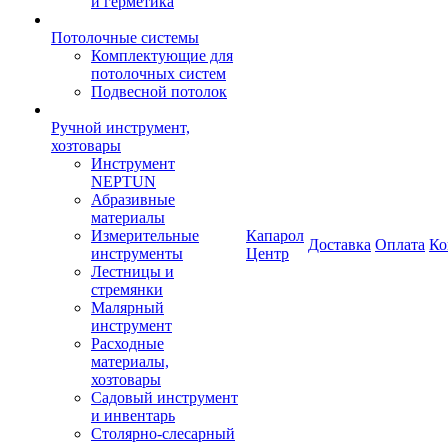
и герметика
Потолочные системы
Комплектующие для
потолочных систем
Подвесной потолок
Ручной инструмент,
хозтовары
Инструмент
NEPTUN
Абразивные
материалы
Измерительные
Капарол
Доставка
Оплата
Ко
инструменты
Центр
Лестницы и
стремянки
Малярный
инструмент
Расходные
материалы,
хозтовары
Садовый инструмент
и инвентарь
Столярно-слесарный