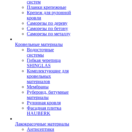
систем
Планки крепежные
Крепеж для рулонной
кровли
Саморезы по дереву
Саморезы по бетону
Саморезы по металлу
Кровельные материалы
Водосточные
системы
Гибкая черепица
SHINGLAS
Комплектующие для
кровельных
материалов
Мембраны
Рубероид, битумные
материалы
Рулонная кровля
Фасадная плитка
HAUBERK
Лакокрасочные материалы
Антисептики