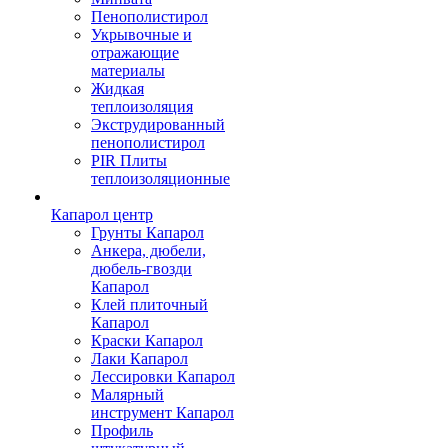
Пенополистирол
Укрывочные и
отражающие
материалы
Жидкая
теплоизоляция
Экструдированный
пенополистирол
PIR Плиты
теплоизоляционные
Капарол центр
Грунты Капарол
Анкера, дюбели,
дюбель-гвозди
Капарол
Клей плиточный
Капарол
Краски Капарол
Лаки Капарол
Лессировки Капарол
Малярный
инструмент Капарол
Профиль