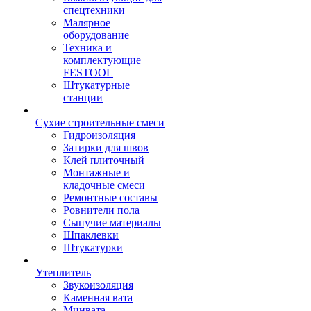
спецтехники
Малярное
оборудование
Техника и
комплектующие
FESTOOL
Штукатурные
станции
Сухие строительные смеси
Гидроизоляция
Затирки для швов
Клей плиточный
Монтажные и
кладочные смеси
Ремонтные составы
Ровнители пола
Сыпучие материалы
Шпаклевки
Штукатурки
Утеплитель
Звукоизоляция
Каменная вата
Минвата