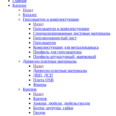
Главная
Каталог
Назад
Каталог
Гипсокартон и комплектующие
Назад
Гипсокартон и комплектующие
Специализированные листовые материалы
Гипсоволокнистый лист
Гипсокартон
Комплектующие для металлокаркаса
Профиль для гипсокартона
Профиль штукатурный, маячковый
Древесно-плитные материалы
Назад
Древесно-плитные материалы
ДВП, ДСП
Плита OSB
Фанера
Крепеж
Назад
Крепеж
Анкера, дюбели, дюбель-гвозди
Болты, шурупы, гайки
Гвозди