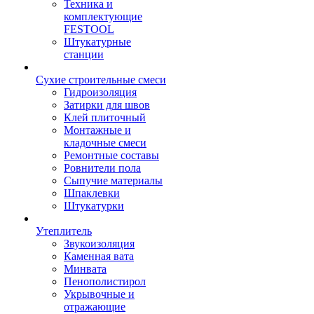
Техника и
комплектующие
FESTOOL
Штукатурные
станции
Сухие строительные смеси
Гидроизоляция
Затирки для швов
Клей плиточный
Монтажные и
кладочные смеси
Ремонтные составы
Ровнители пола
Сыпучие материалы
Шпаклевки
Штукатурки
Утеплитель
Звукоизоляция
Каменная вата
Минвата
Пенополистирол
Укрывочные и
отражающие