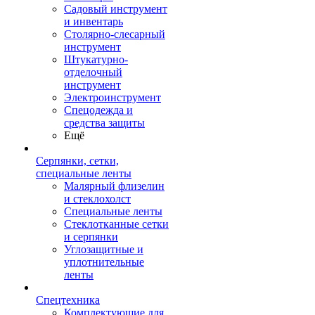
Садовый инструмент
и инвентарь
Столярно-слесарный
инструмент
Штукатурно-
отделочный
инструмент
Электроинструмент
Спецодежда и
средства защиты
Ещё
Серпянки, сетки,
специальные ленты
Малярный флизелин
и стеклохолст
Специальные ленты
Стеклотканные сетки
и серпянки
Углозащитные и
уплотнительные
ленты
Спецтехника
Комплектующие для