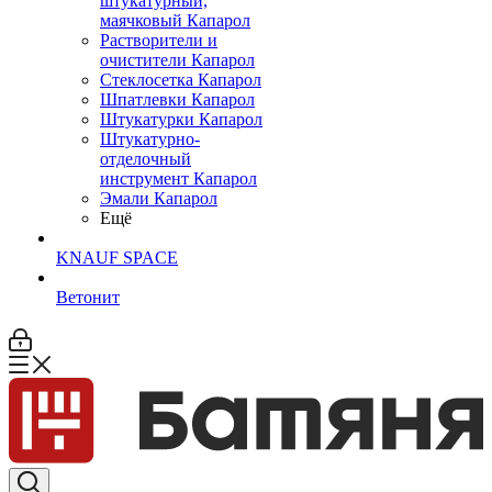
штукатурный,
маячковый Капарол
Растворители и
очистители Капарол
Cтеклосетка Капарол
Шпатлевки Капарол
Штукатурки Капарол
Штукатурно-
отделочный
инструмент Капарол
Эмали Капарол
Ещё
KNAUF SPACE
Ветонит