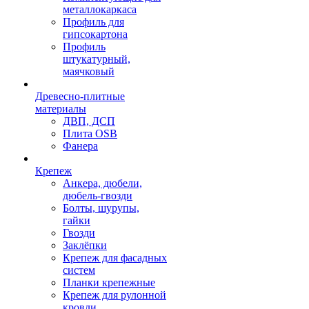
металлокаркаса
Профиль для
гипсокартона
Профиль
штукатурный,
маячковый
Древесно-плитные
материалы
ДВП, ДСП
Плита OSB
Фанера
Крепеж
Анкера, дюбели,
дюбель-гвозди
Болты, шурупы,
гайки
Гвозди
Заклёпки
Крепеж для фасадных
систем
Планки крепежные
Крепеж для рулонной
кровли