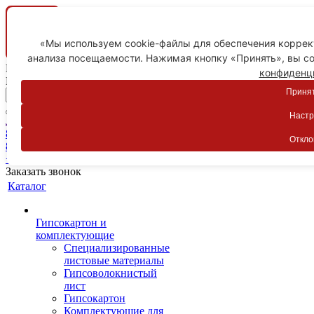
«Мы используем cookie-файлы для обеспечения коррект
анализа посещаемости. Нажимая кнопку «Принять», вы со
Ваш город
конфиденц
Пятигорск
Принят
Настр
Личный кабинет
8-800-775-59-89
Откло
8-800-775-59-89
+7 918 754-83-77
Заказать звонок
Каталог
Гипсокартон и
комплектующие
Специализированные
листовые материалы
Гипсоволокнистый
лист
Гипсокартон
Комплектующие для