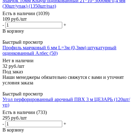
Маячок 10мм Кнауф оцинкованный 21*10*3000мм 0,4 мм
(30шт/упак) (1350шт/пал)
Есть в наличии (1039)
109
руб.
/шт
-
+
В корзину
Быстрый просмотр
Профиль маячковый 6 мм L=3м (0,3мм) штукатурный
оцинкованный Албес (50)
Нет в наличии
32
руб.
/шт
Под заказ
Наши менеджеры обязательно свяжутся с вами и уточнят
условия заказа
Быстрый просмотр
Угол перфорированный арочный ПВХ 3 м ЦЕЗАРЬ (120шт/
уп)
Есть в наличии (733)
295
руб.
/шт
-
+
В корзину