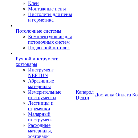
Клеи
Монтажные пены
Пистолеты для пены
и герметика
Потолочные системы
Комплектующие для
потолочных систем
Подвесной потолок
Ручной инструмент,
хозтовары
Инструмент
NEPTUN
Абразивные
материалы
Измерительные
Капарол
Доставка
Оплата
Ко
инструменты
Центр
Лестницы и
стремянки
Малярный
инструмент
Расходные
материалы,
хозтовары