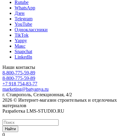
Rutube
WhatsApp
Дзен
Telegram
YouTube
Одноклассники
TikTok
Yappy
Макс
Snapchat
LinkedIn
Наши контакты
8-800-775-59-89
8-800-775-59-89
+7 918 754-83-77
marketing@batyanya.ru
г. Ставрополь, Селекционная, 4/2
2026 © Интернет-магазин строительных и отделочных
материалов
Разработка LMS-STUDIO.RU
Найти
0