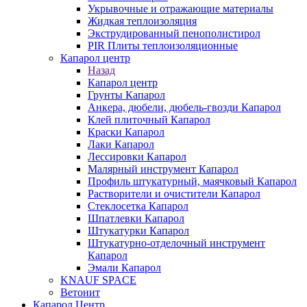
Укрывочные и отражающие материалы
Жидкая теплоизоляция
Экструдированный пенополистирол
PIR Плиты теплоизоляционные
Капарол центр
Назад
Капарол центр
Грунты Капарол
Анкера, дюбели, дюбель-гвозди Капарол
Клей плиточный Капарол
Краски Капарол
Лаки Капарол
Лессировки Капарол
Малярный инструмент Капарол
Профиль штукатурный, маячковый Капарол
Растворители и очистители Капарол
Cтеклосетка Капарол
Шпатлевки Капарол
Штукатурки Капарол
Штукатурно-отделочный инструмент
Капарол
Эмали Капарол
KNAUF SPACE
Ветонит
Капарол Центр