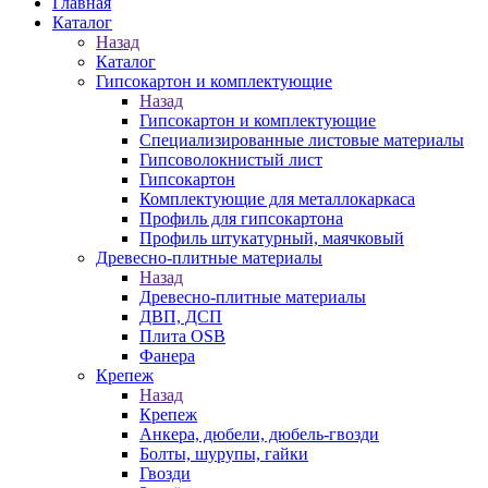
Главная
Каталог
Назад
Каталог
Гипсокартон и комплектующие
Назад
Гипсокартон и комплектующие
Специализированные листовые материалы
Гипсоволокнистый лист
Гипсокартон
Комплектующие для металлокаркаса
Профиль для гипсокартона
Профиль штукатурный, маячковый
Древесно-плитные материалы
Назад
Древесно-плитные материалы
ДВП, ДСП
Плита OSB
Фанера
Крепеж
Назад
Крепеж
Анкера, дюбели, дюбель-гвозди
Болты, шурупы, гайки
Гвозди