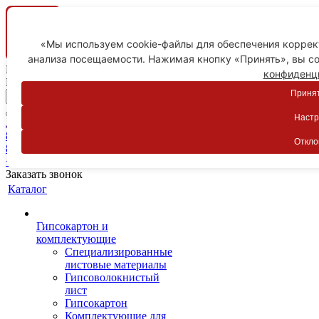
«Мы используем cookie-файлы для обеспечения коррект
анализа посещаемости. Нажимая кнопку «Принять», вы со
Ваш город
конфиденц
Пятигорск
Принят
Настр
Личный кабинет
8-800-775-59-89
Откло
8-800-775-59-89
+7 918 754-83-77
Заказать звонок
Каталог
Гипсокартон и
комплектующие
Специализированные
листовые материалы
Гипсоволокнистый
лист
Гипсокартон
Комплектующие для