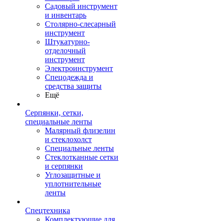
Садовый инструмент
и инвентарь
Столярно-слесарный
инструмент
Штукатурно-
отделочный
инструмент
Электроинструмент
Спецодежда и
средства защиты
Ещё
Серпянки, сетки,
специальные ленты
Малярный флизелин
и стеклохолст
Специальные ленты
Стеклотканные сетки
и серпянки
Углозащитные и
уплотнительные
ленты
Спецтехника
Комплектующие для