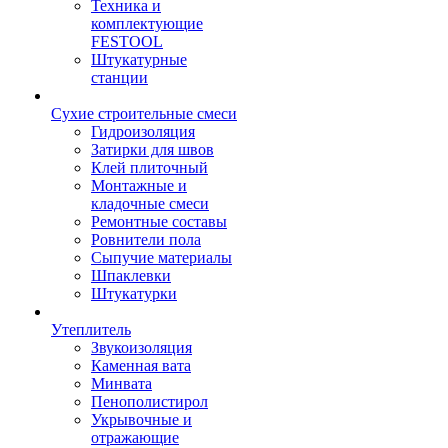
Техника и
комплектующие
FESTOOL
Штукатурные
станции
Сухие строительные смеси
Гидроизоляция
Затирки для швов
Клей плиточный
Монтажные и
кладочные смеси
Ремонтные составы
Ровнители пола
Сыпучие материалы
Шпаклевки
Штукатурки
Утеплитель
Звукоизоляция
Каменная вата
Минвата
Пенополистирол
Укрывочные и
отражающие