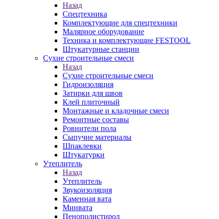
Назад
Спецтехника
Комплектующие для спецтехники
Малярное оборудование
Техника и комплектующие FESTOOL
Штукатурные станции
Сухие строительные смеси
Назад
Сухие строительные смеси
Гидроизоляция
Затирки для швов
Клей плиточный
Монтажные и кладочные смеси
Ремонтные составы
Ровнители пола
Сыпучие материалы
Шпаклевки
Штукатурки
Утеплитель
Назад
Утеплитель
Звукоизоляция
Каменная вата
Минвата
Пенополистирол