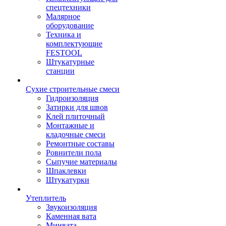
спецтехники
Малярное
оборудование
Техника и
комплектующие
FESTOOL
Штукатурные
станции
Сухие строительные смеси
Гидроизоляция
Затирки для швов
Клей плиточный
Монтажные и
кладочные смеси
Ремонтные составы
Ровнители пола
Сыпучие материалы
Шпаклевки
Штукатурки
Утеплитель
Звукоизоляция
Каменная вата
Минвата