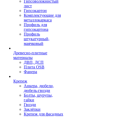
Гипсоволокнистый
лист
Гипсокартон
Комплектующие для
металлокаркаса
Профиль для
гипсокартона
Профиль
штукатурный,
маячковый
Древесно-плитные
материалы
ДВП, ДСП
Плита OSB
Фанера
Крепеж
Анкера, дюбели,
дюбель-гвозди
Болты, шурупы,
гайки
Гвозди
Заклёпки
Крепеж для фасадных