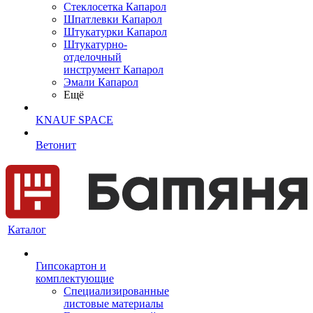
Cтеклосетка Капарол
Шпатлевки Капарол
Штукатурки Капарол
Штукатурно-
отделочный
инструмент Капарол
Эмали Капарол
Ещё
KNAUF SPACE
Ветонит
Каталог
Гипсокартон и
комплектующие
Специализированные
листовые материалы