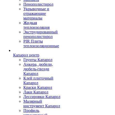
Пенополистирол
Укрывочные и
отражающие
материалы
Жидкая
теплоизоляция
Экструдированный
пенополистирол
PIR Плиты
теплоизоляционные
Капарол центр
Грунты Капарол
Анкера, дюбели,
дюбель-гвозди
Капарол
Клей плиточный
Капарол
Краски Капарол
Лаки Капарол
Лессировки Капарол
Малярный
инструмент Капарол
Профиль