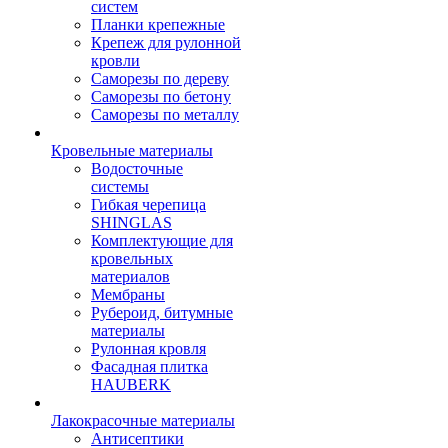
систем
Планки крепежные
Крепеж для рулонной
кровли
Саморезы по дереву
Саморезы по бетону
Саморезы по металлу
Кровельные материалы
Водосточные
системы
Гибкая черепица
SHINGLAS
Комплектующие для
кровельных
материалов
Мембраны
Рубероид, битумные
материалы
Рулонная кровля
Фасадная плитка
HAUBERK
Лакокрасочные материалы
Антисептики