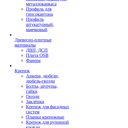
металлокаркаса
Профиль для
гипсокартона
Профиль
штукатурный,
маячковый
Древесно-плитные
материалы
ДВП, ДСП
Плита OSB
Фанера
Крепеж
Анкера, дюбели,
дюбель-гвозди
Болты, шурупы,
гайки
Гвозди
Заклёпки
Крепеж для фасадных
систем
Планки крепежные
Крепеж для рулонной
кровли