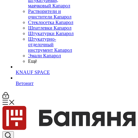
штукатурный,
маячковый Капарол
Растворители и
очистители Капарол
Cтеклосетка Капарол
Шпатлевки Капарол
Штукатурки Капарол
Штукатурно-
отделочный
инструмент Капарол
Эмали Капарол
Ещё
KNAUF SPACE
Ветонит