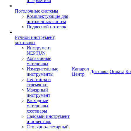
и герметика
Потолочные системы
Комплектующие для
потолочных систем
Подвесной потолок
Ручной инструмент,
хозтовары
Инструмент
NEPTUN
Абразивные
материалы
Измерительные
Капарол
Доставка
Оплата
Ко
инструменты
Центр
Лестницы и
стремянки
Малярный
инструмент
Расходные
материалы,
хозтовары
Садовый инструмент
и инвентарь
Столярно-слесарный