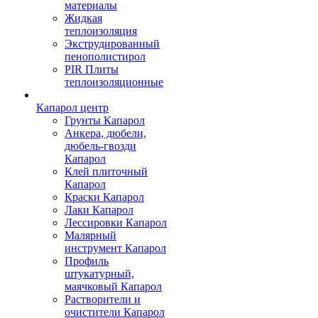
материалы
Жидкая
теплоизоляция
Экструдированный
пенополистирол
PIR Плиты
теплоизоляционные
Капарол центр
Грунты Капарол
Анкера, дюбели,
дюбель-гвозди
Капарол
Клей плиточный
Капарол
Краски Капарол
Лаки Капарол
Лессировки Капарол
Малярный
инструмент Капарол
Профиль
штукатурный,
маячковый Капарол
Растворители и
очистители Капарол