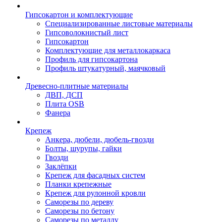
Гипсокартон и комплектующие
Специализированные листовые материалы
Гипсоволокнистый лист
Гипсокартон
Комплектующие для металлокаркаса
Профиль для гипсокартона
Профиль штукатурный, маячковый
Древесно-плитные материалы
ДВП, ДСП
Плита OSB
Фанера
Крепеж
Анкера, дюбели, дюбель-гвозди
Болты, шурупы, гайки
Гвозди
Заклёпки
Крепеж для фасадных систем
Планки крепежные
Крепеж для рулонной кровли
Саморезы по дереву
Саморезы по бетону
Саморезы по металлу