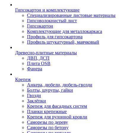
Гипсокартон и комплектующие
Специализированные листовые материалы
Гипсоволокнистый лист
Гипсокартон
Комплектующие для металлокаркаса
Профиль для гипсокартона
Профиль штукатурный, маячковый
Древесно-плитные материалы
ДВП, ДСП
Плита OSB
Фанера
Крепеж
Анкера, дюбели, дюбель-гвозди
Болты, шурупы, гайки
Гвозди
Заклёпки
Крепеж для фасадных систем
Планки крепежные
Крепеж для рулонной кровли
Саморезы по дереву
Саморезы по бетону
Саморезы по металлу