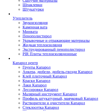
Сыпучие материалы
Шпаклевки
Штукатурки
Утеплитель
Звукоизоляция
Каменная вата
Минвата
Пенополистирол
Укрывочные и отражающие материалы
Жидкая теплоизоляция
Экструдированный пенополистирол
PIR Плиты теплоизоляционные
Капарол центр
Грунты Капарол
Анкера, дюбели, дюбель-гвозди Капарол
Клей плиточный Капарол
Краски Капарол
Лаки Капарол
Лессировки Капарол
Малярный инструмент Капарол
Профиль штукатурный, маячковый Капарол
Растворители и очистители Капарол
Cтеклосетка Капарол