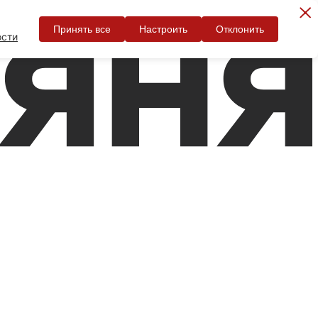
Принять все
Настроить
Отклонить
ости