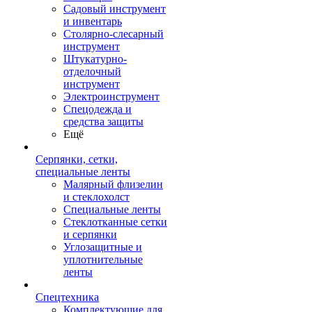
Садовый инструмент
и инвентарь
Столярно-слесарный
инструмент
Штукатурно-
отделочный
инструмент
Электроинструмент
Спецодежда и
средства защиты
Ещё
Серпянки, сетки,
специальные ленты
Малярный флизелин
и стеклохолст
Специальные ленты
Стеклотканные сетки
и серпянки
Углозащитные и
уплотнительные
ленты
Спецтехника
Комплектующие для