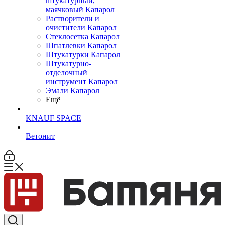
штукатурный,
маячковый Капарол
Растворители и
очистители Капарол
Cтеклосетка Капарол
Шпатлевки Капарол
Штукатурки Капарол
Штукатурно-
отделочный
инструмент Капарол
Эмали Капарол
Ещё
KNAUF SPACE
Ветонит