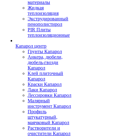
материалы
Жидкая
теплоизоляция
Экструдированный
пенополистирол
PIR Плиты
теплоизоляционные
Капарол центр
Грунты Капарол
Анкера, дюбели,
дюбель-гвозди
Капарол
Клей плиточный
Капарол
Краски Капарол
Лаки Капарол
Лессировки Капарол
Малярный
инструмент Капарол
Профиль
штукатурный,
маячковый Капарол
Растворители и
очистители Капарол