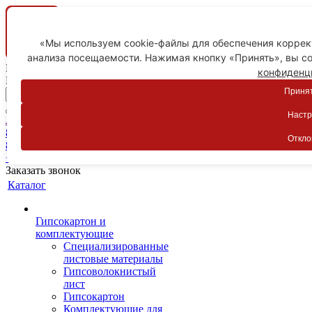
«Мы используем cookie-файлы для обеспечения коррект
анализа посещаемости. Нажимая кнопку «Принять», вы со
Ваш город
конфиденц
Пятигорск
Принят
Настр
Личный кабинет
8-800-775-59-89
Откло
8-800-775-59-89
+7 918 754-83-77
Заказать звонок
Каталог
Гипсокартон и
комплектующие
Специализированные
листовые материалы
Гипсоволокнистый
лист
Гипсокартон
Комплектующие для