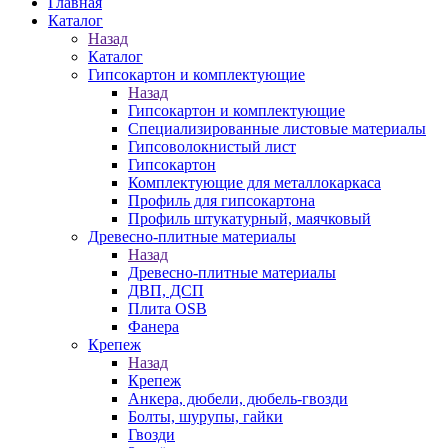
Главная
Каталог
Назад
Каталог
Гипсокартон и комплектующие
Назад
Гипсокартон и комплектующие
Специализированные листовые материалы
Гипсоволокнистый лист
Гипсокартон
Комплектующие для металлокаркаса
Профиль для гипсокартона
Профиль штукатурный, маячковый
Древесно-плитные материалы
Назад
Древесно-плитные материалы
ДВП, ДСП
Плита OSB
Фанера
Крепеж
Назад
Крепеж
Анкера, дюбели, дюбель-гвозди
Болты, шурупы, гайки
Гвозди