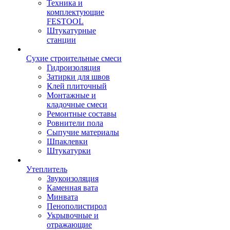
Техника и
комплектующие
FESTOOL
Штукатурные
станции
Сухие строительные смеси
Гидроизоляция
Затирки для швов
Клей плиточный
Монтажные и
кладочные смеси
Ремонтные составы
Ровнители пола
Сыпучие материалы
Шпаклевки
Штукатурки
Утеплитель
Звукоизоляция
Каменная вата
Минвата
Пенополистирол
Укрывочные и
отражающие