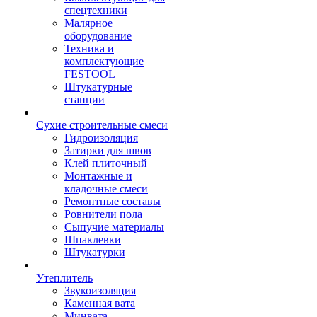
спецтехники
Малярное
оборудование
Техника и
комплектующие
FESTOOL
Штукатурные
станции
Сухие строительные смеси
Гидроизоляция
Затирки для швов
Клей плиточный
Монтажные и
кладочные смеси
Ремонтные составы
Ровнители пола
Сыпучие материалы
Шпаклевки
Штукатурки
Утеплитель
Звукоизоляция
Каменная вата
Минвата