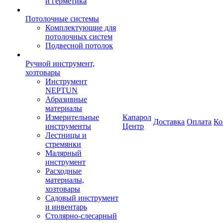
и герметика
Потолочные системы
Комплектующие для
потолочных систем
Подвесной потолок
Ручной инструмент,
хозтовары
Инструмент
NEPTUN
Абразивные
материалы
Измерительные
Капарол
Доставка
Оплата
Ко
инструменты
Центр
Лестницы и
стремянки
Малярный
инструмент
Расходные
материалы,
хозтовары
Садовый инструмент
и инвентарь
Столярно-слесарный