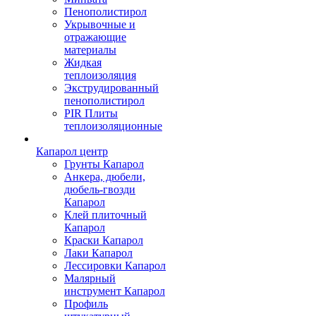
Пенополистирол
Укрывочные и
отражающие
материалы
Жидкая
теплоизоляция
Экструдированный
пенополистирол
PIR Плиты
теплоизоляционные
Капарол центр
Грунты Капарол
Анкера, дюбели,
дюбель-гвозди
Капарол
Клей плиточный
Капарол
Краски Капарол
Лаки Капарол
Лессировки Капарол
Малярный
инструмент Капарол
Профиль