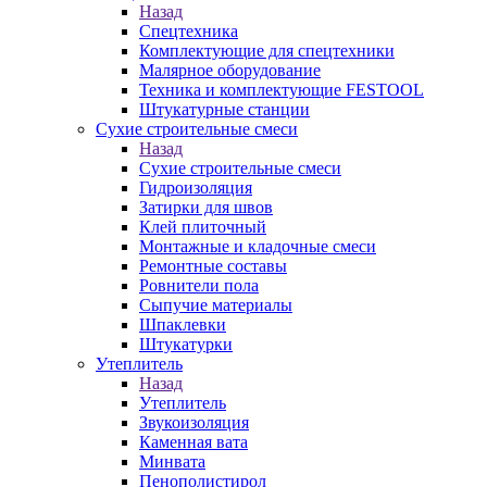
Назад
Спецтехника
Комплектующие для спецтехники
Малярное оборудование
Техника и комплектующие FESTOOL
Штукатурные станции
Сухие строительные смеси
Назад
Сухие строительные смеси
Гидроизоляция
Затирки для швов
Клей плиточный
Монтажные и кладочные смеси
Ремонтные составы
Ровнители пола
Сыпучие материалы
Шпаклевки
Штукатурки
Утеплитель
Назад
Утеплитель
Звукоизоляция
Каменная вата
Минвата
Пенополистирол