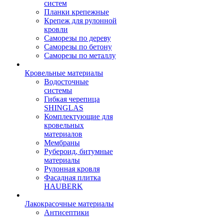
систем
Планки крепежные
Крепеж для рулонной
кровли
Саморезы по дереву
Саморезы по бетону
Саморезы по металлу
Кровельные материалы
Водосточные
системы
Гибкая черепица
SHINGLAS
Комплектующие для
кровельных
материалов
Мембраны
Рубероид, битумные
материалы
Рулонная кровля
Фасадная плитка
HAUBERK
Лакокрасочные материалы
Антисептики