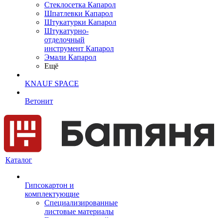
Cтеклосетка Капарол
Шпатлевки Капарол
Штукатурки Капарол
Штукатурно-
отделочный
инструмент Капарол
Эмали Капарол
Ещё
KNAUF SPACE
Ветонит
Каталог
Гипсокартон и
комплектующие
Специализированные
листовые материалы