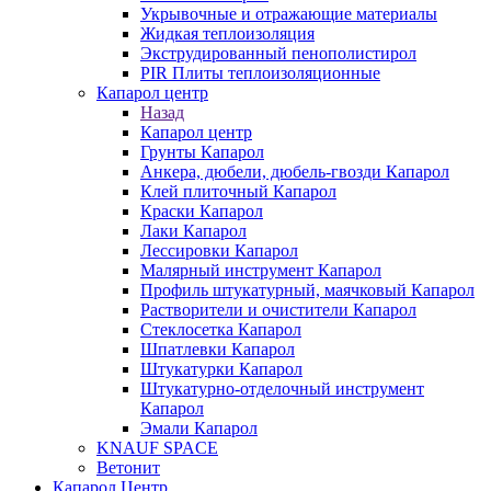
Укрывочные и отражающие материалы
Жидкая теплоизоляция
Экструдированный пенополистирол
PIR Плиты теплоизоляционные
Капарол центр
Назад
Капарол центр
Грунты Капарол
Анкера, дюбели, дюбель-гвозди Капарол
Клей плиточный Капарол
Краски Капарол
Лаки Капарол
Лессировки Капарол
Малярный инструмент Капарол
Профиль штукатурный, маячковый Капарол
Растворители и очистители Капарол
Cтеклосетка Капарол
Шпатлевки Капарол
Штукатурки Капарол
Штукатурно-отделочный инструмент
Капарол
Эмали Капарол
KNAUF SPACE
Ветонит
Капарол Центр