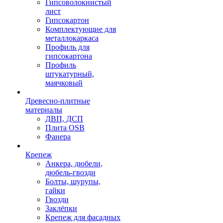
Гипсоволокнистый
лист
Гипсокартон
Комплектующие для
металлокаркаса
Профиль для
гипсокартона
Профиль
штукатурный,
маячковый
Древесно-плитные
материалы
ДВП, ДСП
Плита OSB
Фанера
Крепеж
Анкера, дюбели,
дюбель-гвозди
Болты, шурупы,
гайки
Гвозди
Заклёпки
Крепеж для фасадных