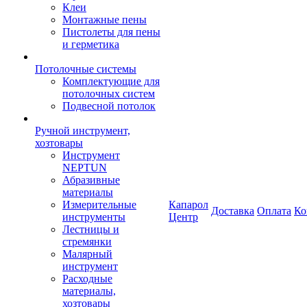
Клеи
Монтажные пены
Пистолеты для пены
и герметика
Потолочные системы
Комплектующие для
потолочных систем
Подвесной потолок
Ручной инструмент,
хозтовары
Инструмент
NEPTUN
Абразивные
материалы
Измерительные
Капарол
Доставка
Оплата
Ко
инструменты
Центр
Лестницы и
стремянки
Малярный
инструмент
Расходные
материалы,
хозтовары