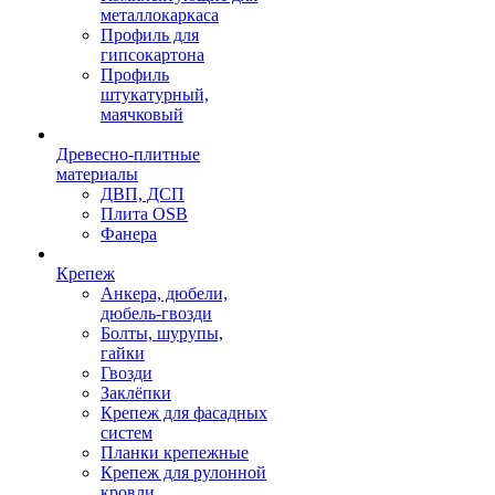
металлокаркаса
Профиль для
гипсокартона
Профиль
штукатурный,
маячковый
Древесно-плитные
материалы
ДВП, ДСП
Плита OSB
Фанера
Крепеж
Анкера, дюбели,
дюбель-гвозди
Болты, шурупы,
гайки
Гвозди
Заклёпки
Крепеж для фасадных
систем
Планки крепежные
Крепеж для рулонной
кровли