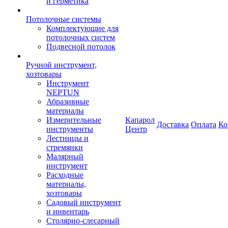
и герметика
Потолочные системы
Комплектующие для
потолочных систем
Подвесной потолок
Ручной инструмент,
хозтовары
Инструмент
NEPTUN
Абразивные
материалы
Измерительные
Капарол
Доставка
Оплата
Ко
инструменты
Центр
Лестницы и
стремянки
Малярный
инструмент
Расходные
материалы,
хозтовары
Садовый инструмент
и инвентарь
Столярно-слесарный