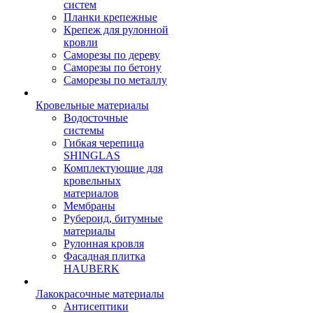
систем
Планки крепежные
Крепеж для рулонной
кровли
Саморезы по дереву
Саморезы по бетону
Саморезы по металлу
Кровельные материалы
Водосточные
системы
Гибкая черепица
SHINGLAS
Комплектующие для
кровельных
материалов
Мембраны
Рубероид, битумные
материалы
Рулонная кровля
Фасадная плитка
HAUBERK
Лакокрасочные материалы
Антисептики