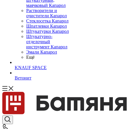
штукатурный,
маячковый Капарол
Растворители и
очистители Капарол
Cтеклосетка Капарол
Шпатлевки Капарол
Штукатурки Капарол
Штукатурно-
отделочный
инструмент Капарол
Эмали Капарол
Ещё
KNAUF SPACE
Ветонит