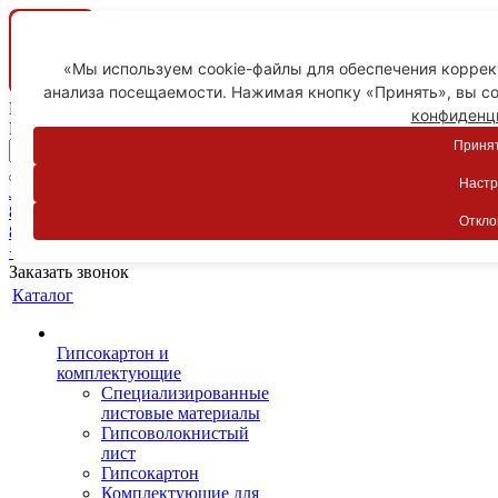
«Мы используем cookie-файлы для обеспечения коррект
анализа посещаемости. Нажимая кнопку «Принять», вы со
Ваш город
конфиденц
Пятигорск
Принят
Настр
Личный кабинет
8-800-775-59-89
Откло
8-800-775-59-89
+7 918 754-83-77
Заказать звонок
Каталог
Гипсокартон и
комплектующие
Специализированные
листовые материалы
Гипсоволокнистый
лист
Гипсокартон
Комплектующие для