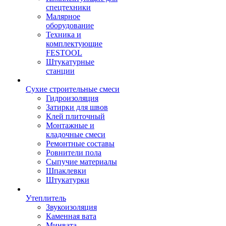
спецтехники
Малярное
оборудование
Техника и
комплектующие
FESTOOL
Штукатурные
станции
Сухие строительные смеси
Гидроизоляция
Затирки для швов
Клей плиточный
Монтажные и
кладочные смеси
Ремонтные составы
Ровнители пола
Сыпучие материалы
Шпаклевки
Штукатурки
Утеплитель
Звукоизоляция
Каменная вата
Минвата