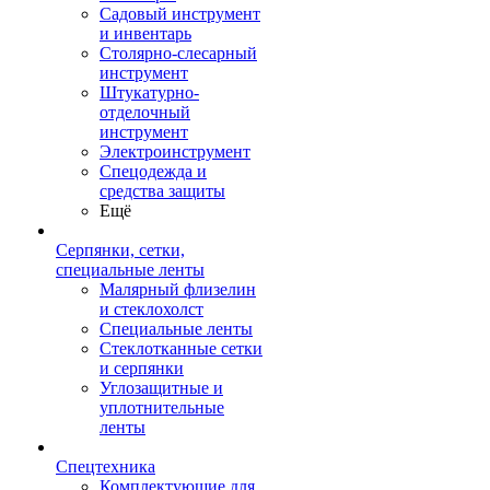
Садовый инструмент
и инвентарь
Столярно-слесарный
инструмент
Штукатурно-
отделочный
инструмент
Электроинструмент
Спецодежда и
средства защиты
Ещё
Серпянки, сетки,
специальные ленты
Малярный флизелин
и стеклохолст
Специальные ленты
Стеклотканные сетки
и серпянки
Углозащитные и
уплотнительные
ленты
Спецтехника
Комплектующие для