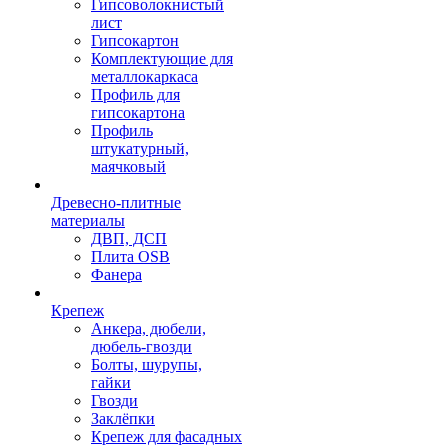
Гипсоволокнистый
лист
Гипсокартон
Комплектующие для
металлокаркаса
Профиль для
гипсокартона
Профиль
штукатурный,
маячковый
Древесно-плитные
материалы
ДВП, ДСП
Плита OSB
Фанера
Крепеж
Анкера, дюбели,
дюбель-гвозди
Болты, шурупы,
гайки
Гвозди
Заклёпки
Крепеж для фасадных