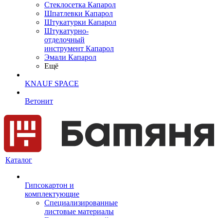
Cтеклосетка Капарол
Шпатлевки Капарол
Штукатурки Капарол
Штукатурно-
отделочный
инструмент Капарол
Эмали Капарол
Ещё
KNAUF SPACE
Ветонит
Каталог
Гипсокартон и
комплектующие
Специализированные
листовые материалы