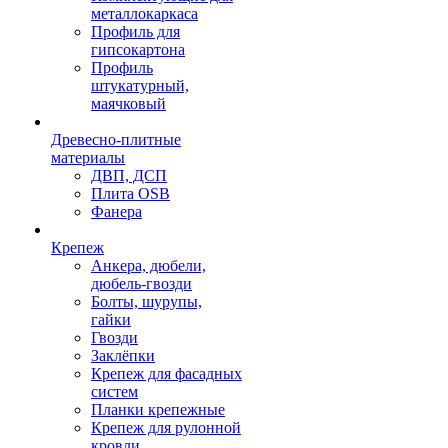
металлокаркаса
Профиль для
гипсокартона
Профиль
штукатурный,
маячковый
Древесно-плитные
материалы
ДВП, ДСП
Плита OSB
Фанера
Крепеж
Анкера, дюбели,
дюбель-гвозди
Болты, шурупы,
гайки
Гвозди
Заклёпки
Крепеж для фасадных
систем
Планки крепежные
Крепеж для рулонной
кровли