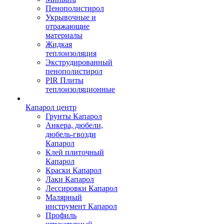
Пенополистирол
Укрывочные и
отражающие
материалы
Жидкая
теплоизоляция
Экструдированный
пенополистирол
PIR Плиты
теплоизоляционные
Капарол центр
Грунты Капарол
Анкера, дюбели,
дюбель-гвозди
Капарол
Клей плиточный
Капарол
Краски Капарол
Лаки Капарол
Лессировки Капарол
Малярный
инструмент Капарол
Профиль