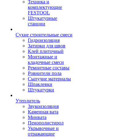
Техника и
комплектующие
FESTOOL
Штукатурные
станции
Сухие строительные смеси
Гидроизоляция
Затирки для швов
Клей плиточный
Монтажные и
кладочные смеси
Ремонтные составы
Ровнители пола
Сыпучие материалы
Шпаклевки
Штукатурки
Утеплитель
Звукоизоляция
Каменная вата
Минвата
Пенополистирол
Укрывочные и
отражающие