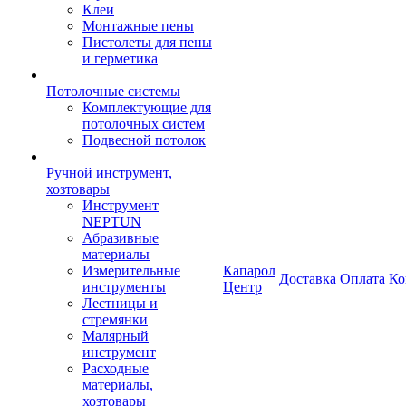
Клеи
Монтажные пены
Пистолеты для пены
и герметика
Потолочные системы
Комплектующие для
потолочных систем
Подвесной потолок
Ручной инструмент,
хозтовары
Инструмент
NEPTUN
Абразивные
материалы
Измерительные
Капарол
Доставка
Оплата
Ко
инструменты
Центр
Лестницы и
стремянки
Малярный
инструмент
Расходные
материалы,
хозтовары