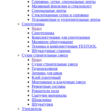
Серпянки, сетки, специальные ленты
Малярный флизелин и стеклохолст
Специальные ленты
Стеклотканные сетки и серпянки
Углозащитные и уплотнительные ленты
Спецтехника
Назад
Спецтехника
Комплектующие для спецтехники
Малярное оборудование
Техника и комплектующие FESTOOL
Штукатурные станции
Сухие строительные смеси
Назад
Сухие строительные смеси
Гидроизоляция
Затирки для швов
Клей плиточный
Монтажные и кладочные смеси
Ремонтные составы
Ровнители пола
Сыпучие материалы
Шпаклевки
Штукатурки
Утеплитель