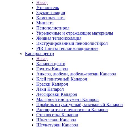
Назад
Утеплитель
Звукоизоляция
Каменная вата
Минвата
Пенополистирол
Укрывочные и отражающие материалы
Жидкая теплоизоляция
Экструдированный пенополистирол
PIR Плиты теплоизоляционные
Капарол центр
Назад
Капарол центр
Грунты Капарол
Анкера, дюбели, дюбель-гвозди Капарол
Клей плиточный Капарол
Краски Капарол
Лаки Капарол
Лессировки Капарол
Малярный инструмент Капарол
Профиль штукатурный, маячковый Капарол
Растворители и очистители Капарол
Cтеклосетка Капарол
Шпатлевки Капарол
Штукатурки Капарол