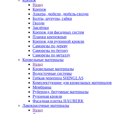
Крепеж
Назад
Крепеж
Анкера, дюбели, дюбель-гвозди
Болты, шурупы, гайки
Гвозди
Заклёпки
Крепеж для фасадных систем
Планки крепежные
Крепеж для рулонной кровли
Саморезы по дереву
Саморезы по бетону
Саморезы по металлу
Кровельные материалы
Назад
Кровельные материалы
Водосточные системы
Гибкая черепица SHINGLAS
Комплектующие для кровельных материалов
Мембраны
Рубероид, битумные материалы
Рулонная кровля
Фасадная плитка HAUBERK
Лакокрасочные материалы
Назад