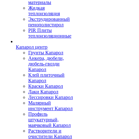
материалы
Жидкая
теплоизоляция
Экструдированный
пенополистирол
PIR Плиты
теплоизоляционные
Капарол центр
Грунты Капарол
Анкера, дюбели,
дюбель-гвозди
Капарол
Клей плиточный
Капарол
Краски Капарол
Лаки Капарол
Лессировки Капарол
Малярный
инструмент Капарол
Профиль
штукатурный,
маячковый Капарол
Растворители и
очистители Капарол