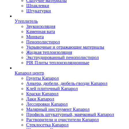
Сыпучие материалы
Шпаклевки
Штукатурки
Утеплитель
Звукоизоляция
Каменная вата
Минвата
Пенополистирол
Укрывочные и отражающие материалы
Жидкая теплоизоляция
Экструдированный пенополистирол
PIR Плиты теплоизоляционные
Капарол центр
Грунты Капарол
Анкера, дюбели, дюбель-гвозди Капарол
Клей плиточный Капарол
Краски Капарол
Лаки Капарол
Лессировки Капарол
Малярный инструмент Капарол
Профиль штукатурный, маячковый Капарол
Растворители и очистители Капарол
Cтеклосетка Капарол