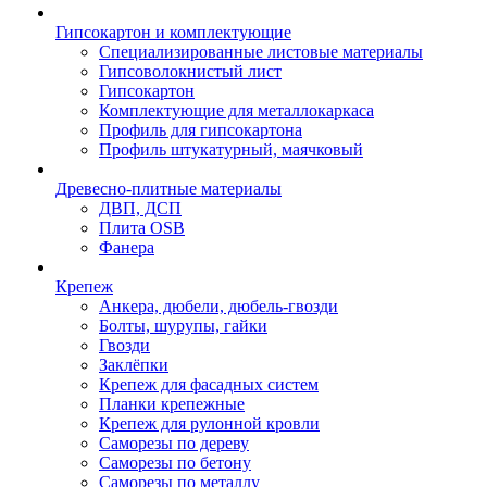
Гипсокартон и комплектующие
Специализированные листовые материалы
Гипсоволокнистый лист
Гипсокартон
Комплектующие для металлокаркаса
Профиль для гипсокартона
Профиль штукатурный, маячковый
Древесно-плитные материалы
ДВП, ДСП
Плита OSB
Фанера
Крепеж
Анкера, дюбели, дюбель-гвозди
Болты, шурупы, гайки
Гвозди
Заклёпки
Крепеж для фасадных систем
Планки крепежные
Крепеж для рулонной кровли
Саморезы по дереву
Саморезы по бетону
Саморезы по металлу