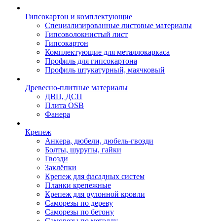
Гипсокартон и комплектующие
Специализированные листовые материалы
Гипсоволокнистый лист
Гипсокартон
Комплектующие для металлокаркаса
Профиль для гипсокартона
Профиль штукатурный, маячковый
Древесно-плитные материалы
ДВП, ДСП
Плита OSB
Фанера
Крепеж
Анкера, дюбели, дюбель-гвозди
Болты, шурупы, гайки
Гвозди
Заклёпки
Крепеж для фасадных систем
Планки крепежные
Крепеж для рулонной кровли
Саморезы по дереву
Саморезы по бетону
Саморезы по металлу