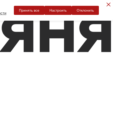
Принять все
Настроить
Отклонить
ости