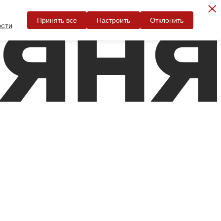
Принять все
Настроить
Отклонить
ости