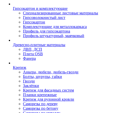
Гипсокартон и комплектующие
Специализированные листовые материалы
Гипсоволокнистый лист
Гипсокартон
Комплектующие для металлокаркаса
Профиль для гипсокартона
Профиль штукатурный, маячковый
Древесно-плитные материалы
ДВП, ДСП
Плита OSB
Фанера
Крепеж
Анкера, дюбели, дюбель-гвозди
Болты, шурупы, гайки
Гвозди
Заклёпки
Крепеж для фасадных систем
Планки крепежные
Крепеж для рулонной кровли
Саморезы по дереву
Саморезы по бетону
Саморезы по металлу