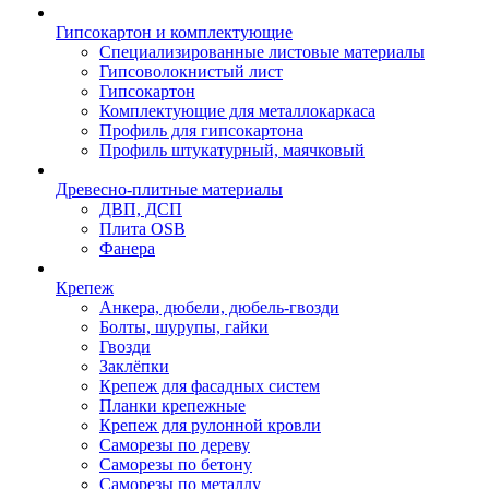
Гипсокартон и комплектующие
Специализированные листовые материалы
Гипсоволокнистый лист
Гипсокартон
Комплектующие для металлокаркаса
Профиль для гипсокартона
Профиль штукатурный, маячковый
Древесно-плитные материалы
ДВП, ДСП
Плита OSB
Фанера
Крепеж
Анкера, дюбели, дюбель-гвозди
Болты, шурупы, гайки
Гвозди
Заклёпки
Крепеж для фасадных систем
Планки крепежные
Крепеж для рулонной кровли
Саморезы по дереву
Саморезы по бетону
Саморезы по металлу