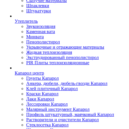
Сыпучие материалы
Шпаклевки
Штукатурки
Утеплитель
Звукоизоляция
Каменная вата
Минвата
Пенополистирол
Укрывочные и отражающие материалы
Жидкая теплоизоляция
Экструдированный пенополистирол
PIR Плиты теплоизоляционные
Капарол центр
Грунты Капарол
Анкера, дюбели, дюбель-гвозди Капарол
Клей плиточный Капарол
Краски Капарол
Лаки Капарол
Лессировки Капарол
Малярный инструмент Капарол
Профиль штукатурный, маячковый Капарол
Растворители и очистители Капарол
Cтеклосетка Капарол