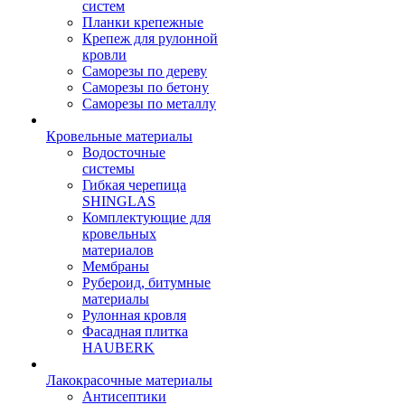
систем
Планки крепежные
Крепеж для рулонной
кровли
Саморезы по дереву
Саморезы по бетону
Саморезы по металлу
Кровельные материалы
Водосточные
системы
Гибкая черепица
SHINGLAS
Комплектующие для
кровельных
материалов
Мембраны
Рубероид, битумные
материалы
Рулонная кровля
Фасадная плитка
HAUBERK
Лакокрасочные материалы
Антисептики