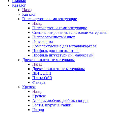
Главная
Каталог
Назад
Каталог
Гипсокартон и комплектующие
Назад
Гипсокартон и комплектующие
Специализированные листовые материалы
Гипсоволокнистый лист
Гипсокартон
Комплектующие для металлокаркаса
Профиль для гипсокартона
Профиль штукатурный, маячковый
Древесно-плитные материалы
Назад
Древесно-плитные материалы
ДВП, ДСП
Плита OSB
Фанера
Крепеж
Назад
Крепеж
Анкера, дюбели, дюбель-гвозди
Болты, шурупы, гайки
Гвозди