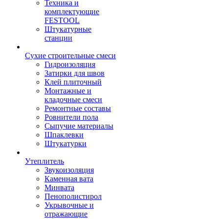
Техника и
комплектующие
FESTOOL
Штукатурные
станции
Сухие строительные смеси
Гидроизоляция
Затирки для швов
Клей плиточный
Монтажные и
кладочные смеси
Ремонтные составы
Ровнители пола
Сыпучие материалы
Шпаклевки
Штукатурки
Утеплитель
Звукоизоляция
Каменная вата
Минвата
Пенополистирол
Укрывочные и
отражающие