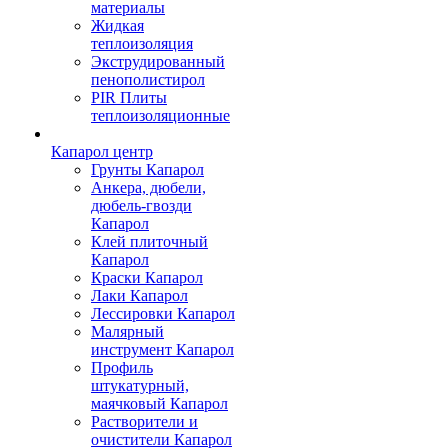
материалы
Жидкая
теплоизоляция
Экструдированный
пенополистирол
PIR Плиты
теплоизоляционные
Капарол центр
Грунты Капарол
Анкера, дюбели,
дюбель-гвозди
Капарол
Клей плиточный
Капарол
Краски Капарол
Лаки Капарол
Лессировки Капарол
Малярный
инструмент Капарол
Профиль
штукатурный,
маячковый Капарол
Растворители и
очистители Капарол