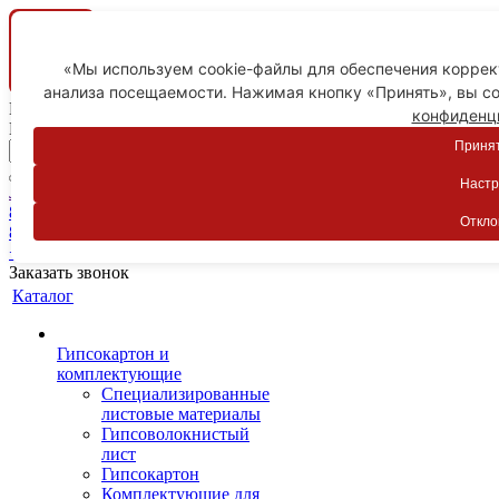
«Мы используем cookie-файлы для обеспечения коррект
анализа посещаемости. Нажимая кнопку «Принять», вы со
Ваш город
конфиденц
Пятигорск
Принят
Настр
Личный кабинет
8-800-775-59-89
Откло
8-800-775-59-89
+7 918 754-83-77
Заказать звонок
Каталог
Гипсокартон и
комплектующие
Специализированные
листовые материалы
Гипсоволокнистый
лист
Гипсокартон
Комплектующие для