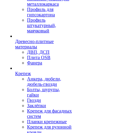
металлокаркаса
Профиль для
гипсокартона
Профиль
штукатурный,
маячковый
Древесно-плитные
материалы
ДВП, ДСП
Плита OSB
Фанера
Крепеж
Анкера, дюбели,
дюбель-гвозди
Болты, шурупы,
гайки
Гвозди
Заклёпки
Крепеж для фасадных
систем
Планки крепежные
Крепеж для рулонной
кровли