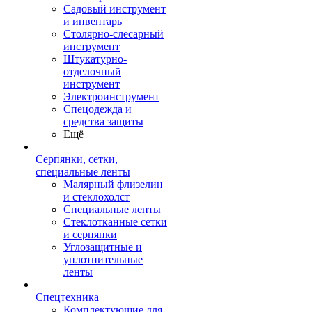
Садовый инструмент
и инвентарь
Столярно-слесарный
инструмент
Штукатурно-
отделочный
инструмент
Электроинструмент
Спецодежда и
средства защиты
Ещё
Серпянки, сетки,
специальные ленты
Малярный флизелин
и стеклохолст
Специальные ленты
Стеклотканные сетки
и серпянки
Углозащитные и
уплотнительные
ленты
Спецтехника
Комплектующие для