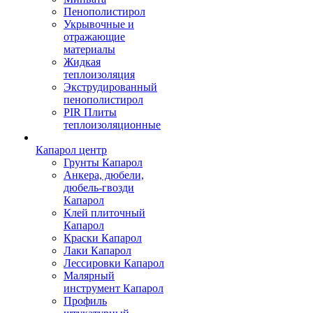
Пенополистирол
Укрывочные и
отражающие
материалы
Жидкая
теплоизоляция
Экструдированный
пенополистирол
PIR Плиты
теплоизоляционные
Капарол центр
Грунты Капарол
Анкера, дюбели,
дюбель-гвозди
Капарол
Клей плиточный
Капарол
Краски Капарол
Лаки Капарол
Лессировки Капарол
Малярный
инструмент Капарол
Профиль