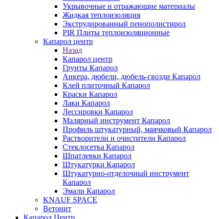
Укрывочные и отражающие материалы
Жидкая теплоизоляция
Экструдированный пенополистирол
PIR Плиты теплоизоляционные
Капарол центр
Назад
Капарол центр
Грунты Капарол
Анкера, дюбели, дюбель-гвозди Капарол
Клей плиточный Капарол
Краски Капарол
Лаки Капарол
Лессировки Капарол
Малярный инструмент Капарол
Профиль штукатурный, маячковый Капарол
Растворители и очистители Капарол
Cтеклосетка Капарол
Шпатлевки Капарол
Штукатурки Капарол
Штукатурно-отделочный инструмент
Капарол
Эмали Капарол
KNAUF SPACE
Ветонит
Капарол Центр