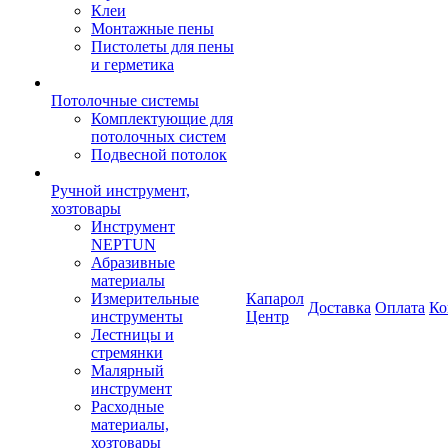
Клеи
Монтажные пены
Пистолеты для пены
и герметика
Потолочные системы
Комплектующие для
потолочных систем
Подвесной потолок
Ручной инструмент,
хозтовары
Инструмент
NEPTUN
Абразивные
материалы
Измерительные
Капарол
Доставка
Оплата
Ко
инструменты
Центр
Лестницы и
стремянки
Малярный
инструмент
Расходные
материалы,
хозтовары