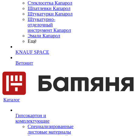
Cтеклосетка Капарол
Шпатлевки Капарол
Штукатурки Капарол
Штукатурно-
отделочный
инструмент Капарол
Эмали Капарол
Ещё
KNAUF SPACE
Ветонит
Каталог
Гипсокартон и
комплектующие
Специализированные
листовые материалы