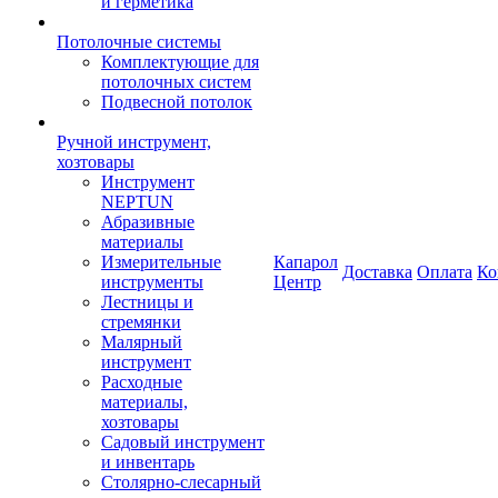
и герметика
Потолочные системы
Комплектующие для
потолочных систем
Подвесной потолок
Ручной инструмент,
хозтовары
Инструмент
NEPTUN
Абразивные
материалы
Измерительные
Капарол
Доставка
Оплата
Ко
инструменты
Центр
Лестницы и
стремянки
Малярный
инструмент
Расходные
материалы,
хозтовары
Садовый инструмент
и инвентарь
Столярно-слесарный