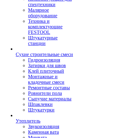
спецтехники
Малярное
оборудование
Техника и
комплектующие
FESTOOL
Штукатурные
станции
Сухие строительные смеси
Гидроизоляция
Затирки для швов
Клей плиточный
Монтажные и
кладочные смеси
Ремонтные составы
Ровнители пола
Сыпучие материалы
Шпаклевки
Штукатурки
Утеплитель
Звукоизоляция
Каменная вата
Минвата