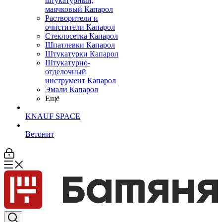
штукатурный,
маячковый Капарол
Растворители и
очистители Капарол
Cтеклосетка Капарол
Шпатлевки Капарол
Штукатурки Капарол
Штукатурно-
отделочный
инструмент Капарол
Эмали Капарол
Ещё
KNAUF SPACE
Ветонит