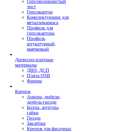
Гипсоволокнистый
лист
Гипсокартон
Комплектующие для
металлокаркаса
Профиль для
гипсокартона
Профиль
штукатурный,
маячковый
Древесно-плитные
материалы
ДВП, ДСП
Плита OSB
Фанера
Крепеж
Анкера, дюбели,
дюбель-гвозди
Болты, шурупы,
гайки
Гвозди
Заклёпки
Крепеж для фасадных