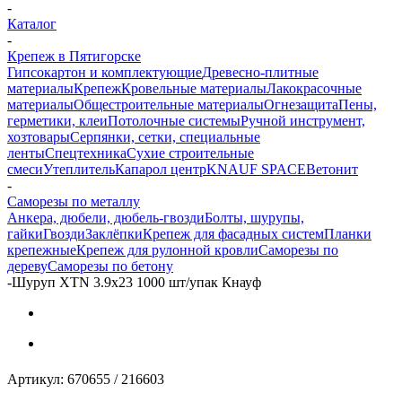
-
Каталог
-
Крепеж в Пятигорске
Гипсокартон и комплектующие
Древесно-плитные
материалы
Крепеж
Кровельные материалы
Лакокрасочные
материалы
Общестроительные материалы
Огнезащита
Пены,
герметики, клеи
Потолочные системы
Ручной инструмент,
хозтовары
Серпянки, сетки, специальные
ленты
Спецтехника
Сухие строительные
смеси
Утеплитель
Капарол центр
KNAUF SPACE
Ветонит
-
Саморезы по металлу
Анкера, дюбели, дюбель-гвозди
Болты, шурупы,
гайки
Гвозди
Заклёпки
Крепеж для фасадных систем
Планки
крепежные
Крепеж для рулонной кровли
Саморезы по
дереву
Саморезы по бетону
-
Шуруп ХTN 3.9x23 1000 шт/упак Кнауф
Артикул:
670655 / 216603