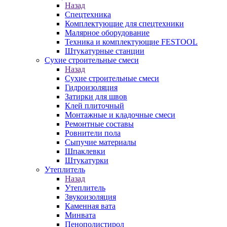
Назад
Спецтехника
Комплектующие для спецтехники
Малярное оборудование
Техника и комплектующие FESTOOL
Штукатурные станции
Сухие строительные смеси
Назад
Сухие строительные смеси
Гидроизоляция
Затирки для швов
Клей плиточный
Монтажные и кладочные смеси
Ремонтные составы
Ровнители пола
Сыпучие материалы
Шпаклевки
Штукатурки
Утеплитель
Назад
Утеплитель
Звукоизоляция
Каменная вата
Минвата
Пенополистирол