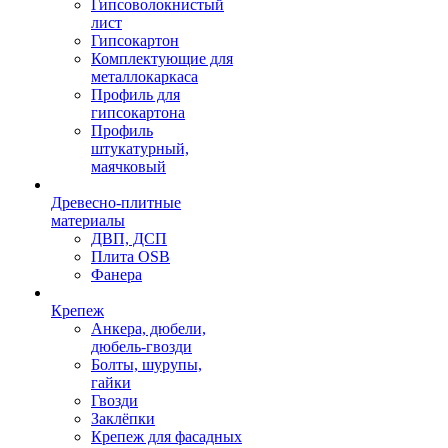
Гипсоволокнистый
лист
Гипсокартон
Комплектующие для
металлокаркаса
Профиль для
гипсокартона
Профиль
штукатурный,
маячковый
Древесно-плитные
материалы
ДВП, ДСП
Плита OSB
Фанера
Крепеж
Анкера, дюбели,
дюбель-гвозди
Болты, шурупы,
гайки
Гвозди
Заклёпки
Крепеж для фасадных