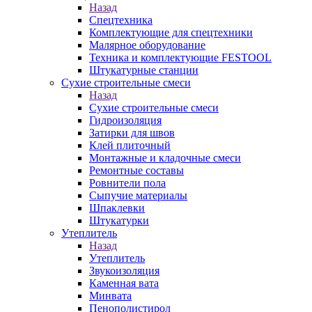
Назад
Спецтехника
Комплектующие для спецтехники
Малярное оборудование
Техника и комплектующие FESTOOL
Штукатурные станции
Сухие строительные смеси
Назад
Сухие строительные смеси
Гидроизоляция
Затирки для швов
Клей плиточный
Монтажные и кладочные смеси
Ремонтные составы
Ровнители пола
Сыпучие материалы
Шпаклевки
Штукатурки
Утеплитель
Назад
Утеплитель
Звукоизоляция
Каменная вата
Минвата
Пенополистирол