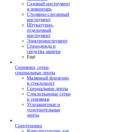
Садовый инструмент
и инвентарь
Столярно-слесарный
инструмент
Штукатурно-
отделочный
инструмент
Электроинструмент
Спецодежда и
средства защиты
Ещё
Серпянки, сетки,
специальные ленты
Малярный флизелин
и стеклохолст
Специальные ленты
Стеклотканные сетки
и серпянки
Углозащитные и
уплотнительные
ленты
Спецтехника
Комплектующие для