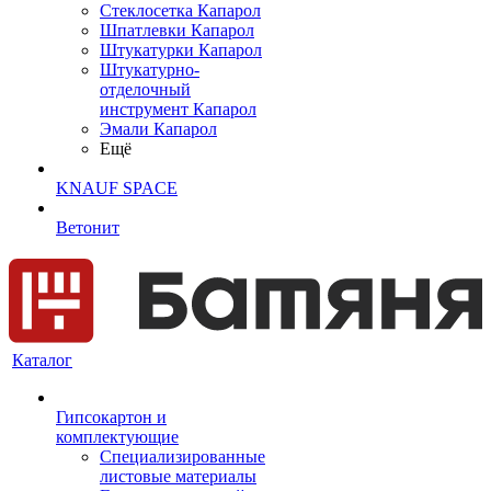
Cтеклосетка Капарол
Шпатлевки Капарол
Штукатурки Капарол
Штукатурно-
отделочный
инструмент Капарол
Эмали Капарол
Ещё
KNAUF SPACE
Ветонит
Каталог
Гипсокартон и
комплектующие
Специализированные
листовые материалы