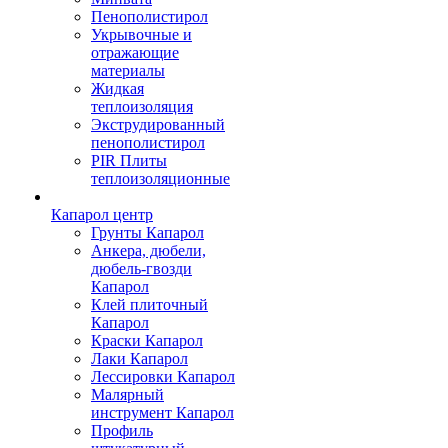
Пенополистирол
Укрывочные и
отражающие
материалы
Жидкая
теплоизоляция
Экструдированный
пенополистирол
PIR Плиты
теплоизоляционные
Капарол центр
Грунты Капарол
Анкера, дюбели,
дюбель-гвозди
Капарол
Клей плиточный
Капарол
Краски Капарол
Лаки Капарол
Лессировки Капарол
Малярный
инструмент Капарол
Профиль