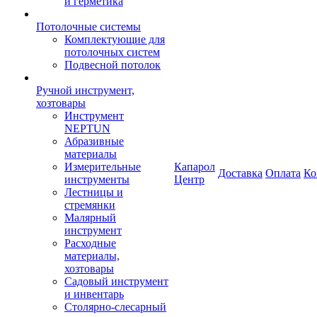
и герметика
Потолочные системы
Комплектующие для
потолочных систем
Подвесной потолок
Ручной инструмент,
хозтовары
Инструмент
NEPTUN
Абразивные
материалы
Измерительные
Капарол
Доставка
Оплата
Ко
инструменты
Центр
Лестницы и
стремянки
Малярный
инструмент
Расходные
материалы,
хозтовары
Садовый инструмент
и инвентарь
Столярно-слесарный