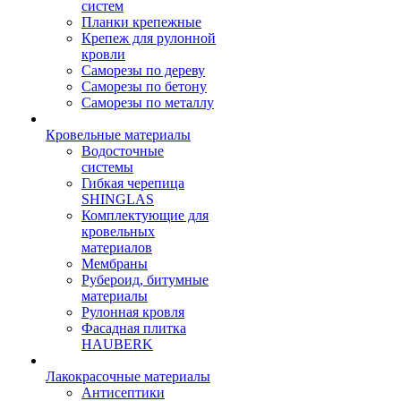
систем
Планки крепежные
Крепеж для рулонной
кровли
Саморезы по дереву
Саморезы по бетону
Саморезы по металлу
Кровельные материалы
Водосточные
системы
Гибкая черепица
SHINGLAS
Комплектующие для
кровельных
материалов
Мембраны
Рубероид, битумные
материалы
Рулонная кровля
Фасадная плитка
HAUBERK
Лакокрасочные материалы
Антисептики