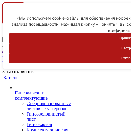
«Мы используем cookie-файлы для обеспечения коррект
анализа посещаемости. Нажимая кнопку «Принять», вы со
Ваш город
конфиденц
Пятигорск
Принят
Настр
Личный кабинет
8-800-775-59-89
Откло
8-800-775-59-89
+7 918 754-83-77
Заказать звонок
Каталог
Гипсокартон и
комплектующие
Специализированные
листовые материалы
Гипсоволокнистый
лист
Гипсокартон
Комплектующие для