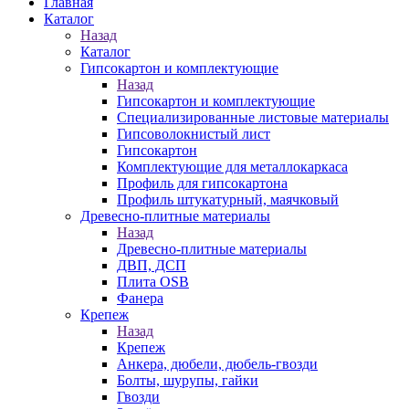
Главная
Каталог
Назад
Каталог
Гипсокартон и комплектующие
Назад
Гипсокартон и комплектующие
Специализированные листовые материалы
Гипсоволокнистый лист
Гипсокартон
Комплектующие для металлокаркаса
Профиль для гипсокартона
Профиль штукатурный, маячковый
Древесно-плитные материалы
Назад
Древесно-плитные материалы
ДВП, ДСП
Плита OSB
Фанера
Крепеж
Назад
Крепеж
Анкера, дюбели, дюбель-гвозди
Болты, шурупы, гайки
Гвозди