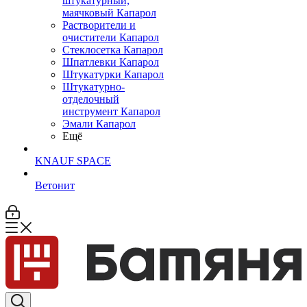
штукатурный,
маячковый Капарол
Растворители и
очистители Капарол
Cтеклосетка Капарол
Шпатлевки Капарол
Штукатурки Капарол
Штукатурно-
отделочный
инструмент Капарол
Эмали Капарол
Ещё
KNAUF SPACE
Ветонит