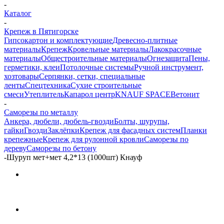
-
Каталог
-
Крепеж в Пятигорске
Гипсокартон и комплектующие
Древесно-плитные
материалы
Крепеж
Кровельные материалы
Лакокрасочные
материалы
Общестроительные материалы
Огнезащита
Пены,
герметики, клеи
Потолочные системы
Ручной инструмент,
хозтовары
Серпянки, сетки, специальные
ленты
Спецтехника
Сухие строительные
смеси
Утеплитель
Капарол центр
KNAUF SPACE
Ветонит
-
Саморезы по металлу
Анкера, дюбели, дюбель-гвозди
Болты, шурупы,
гайки
Гвозди
Заклёпки
Крепеж для фасадных систем
Планки
крепежные
Крепеж для рулонной кровли
Саморезы по
дереву
Саморезы по бетону
-
Шуруп мет+мет 4,2*13 (1000шт) Кнауф