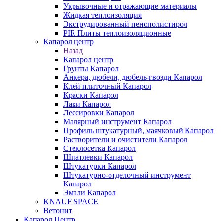
Укрывочные и отражающие материалы
Жидкая теплоизоляция
Экструдированный пенополистирол
PIR Плиты теплоизоляционные
Капарол центр
Назад
Капарол центр
Грунты Капарол
Анкера, дюбели, дюбель-гвозди Капарол
Клей плиточный Капарол
Краски Капарол
Лаки Капарол
Лессировки Капарол
Малярный инструмент Капарол
Профиль штукатурный, маячковый Капарол
Растворители и очистители Капарол
Cтеклосетка Капарол
Шпатлевки Капарол
Штукатурки Капарол
Штукатурно-отделочный инструмент
Капарол
Эмали Капарол
KNAUF SPACE
Ветонит
Капарол Центр