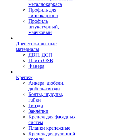
металлокаркаса
Профиль для
гипсокартона
Профиль
штукатурный,
маячковый
Древесно-плитные
материалы
ДВП, ДСП
Плита OSB
Фанера
Крепеж
Анкера, дюбели,
дюбель-гвозди
Болты, шурупы,
гайки
Гвозди
Заклёпки
Крепеж для фасадных
систем
Планки крепежные
Крепеж для рулонной
кровли