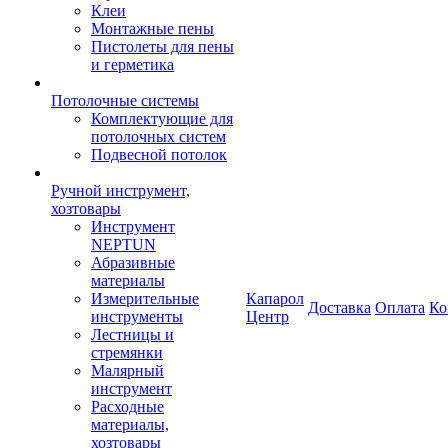
Клеи
Монтажные пены
Пистолеты для пены
и герметика
Потолочные системы
Комплектующие для
потолочных систем
Подвесной потолок
Ручной инструмент,
хозтовары
Инструмент
NEPTUN
Абразивные
материалы
Измерительные
Капарол
Доставка
Оплата
Ко
инструменты
Центр
Лестницы и
стремянки
Малярный
инструмент
Расходные
материалы,
хозтовары