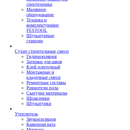
спецтехники
Малярное
оборудование
Техника и
комплектующие
FESTOOL
Штукатурные
станции
Сухие строительные смеси
Гидроизоляция
Затирки для швов
Клей плиточный
Монтажные и
кладочные смеси
Ремонтные составы
Ровнители пола
Сыпучие материалы
Шпаклевки
Штукатурки
Утеплитель
Звукоизоляция
Каменная вата
Минвата