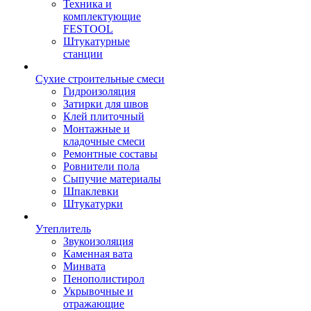
Техника и
комплектующие
FESTOOL
Штукатурные
станции
Сухие строительные смеси
Гидроизоляция
Затирки для швов
Клей плиточный
Монтажные и
кладочные смеси
Ремонтные составы
Ровнители пола
Сыпучие материалы
Шпаклевки
Штукатурки
Утеплитель
Звукоизоляция
Каменная вата
Минвата
Пенополистирол
Укрывочные и
отражающие