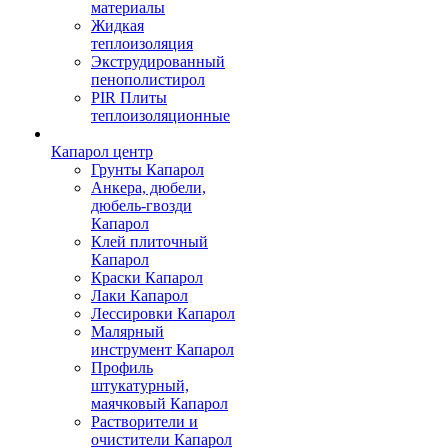
материалы
Жидкая
теплоизоляция
Экструдированный
пенополистирол
PIR Плиты
теплоизоляционные
Капарол центр
Грунты Капарол
Анкера, дюбели,
дюбель-гвозди
Капарол
Клей плиточный
Капарол
Краски Капарол
Лаки Капарол
Лессировки Капарол
Малярный
инструмент Капарол
Профиль
штукатурный,
маячковый Капарол
Растворители и
очистители Капарол