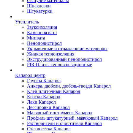
Сыпучие материалы
Шпаклевки
Штукатурки
Утеплитель
Звукоизоляция
Каменная вата
Минвата
Пенополистирол
Укрывочные и отражающие материалы
Жидкая теплоизоляция
Экструдированный пенополистирол
PIR Плиты теплоизоляционные
Капарол центр
Грунты Капарол
Анкера, дюбели, дюбель-гвозди Капарол
Клей плиточный Капарол
Краски Капарол
Лаки Капарол
Лессировки Капарол
Малярный инструмент Капарол
Профиль штукатурный, маячковый Капарол
Растворители и очистители Капарол
Cтеклосетка Капарол