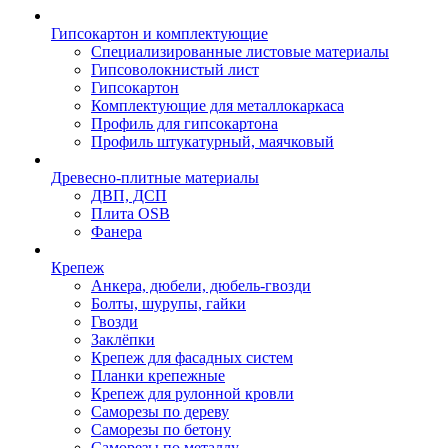
Гипсокартон и комплектующие
Специализированные листовые материалы
Гипсоволокнистый лист
Гипсокартон
Комплектующие для металлокаркаса
Профиль для гипсокартона
Профиль штукатурный, маячковый
Древесно-плитные материалы
ДВП, ДСП
Плита OSB
Фанера
Крепеж
Анкера, дюбели, дюбель-гвозди
Болты, шурупы, гайки
Гвозди
Заклёпки
Крепеж для фасадных систем
Планки крепежные
Крепеж для рулонной кровли
Саморезы по дереву
Саморезы по бетону
Саморезы по металлу