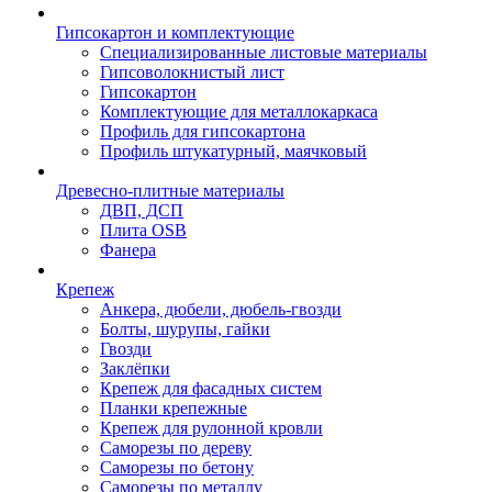
Гипсокартон и комплектующие
Специализированные листовые материалы
Гипсоволокнистый лист
Гипсокартон
Комплектующие для металлокаркаса
Профиль для гипсокартона
Профиль штукатурный, маячковый
Древесно-плитные материалы
ДВП, ДСП
Плита OSB
Фанера
Крепеж
Анкера, дюбели, дюбель-гвозди
Болты, шурупы, гайки
Гвозди
Заклёпки
Крепеж для фасадных систем
Планки крепежные
Крепеж для рулонной кровли
Саморезы по дереву
Саморезы по бетону
Саморезы по металлу