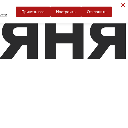
Принять все
Настроить
Отклонить
ости