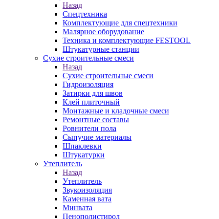
Назад
Спецтехника
Комплектующие для спецтехники
Малярное оборудование
Техника и комплектующие FESTOOL
Штукатурные станции
Сухие строительные смеси
Назад
Сухие строительные смеси
Гидроизоляция
Затирки для швов
Клей плиточный
Монтажные и кладочные смеси
Ремонтные составы
Ровнители пола
Сыпучие материалы
Шпаклевки
Штукатурки
Утеплитель
Назад
Утеплитель
Звукоизоляция
Каменная вата
Минвата
Пенополистирол