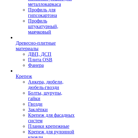
металлокаркаса
Профиль для
гипсокартона
Профиль
штукатурный,
маячковый
Древесно-плитные
материалы
ДВП, ДСП
Плита OSB
Фанера
Крепеж
Анкера, дюбели,
дюбель-гвозди
Болты, шурупы,
гайки
Гвозди
Заклёпки
Крепеж для фасадных
систем
Планки крепежные
Крепеж для рулонной
кровли