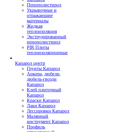
Пенополистирол
Укрывочные и
отражающие
материалы
Жидкая
теплоизоляция
Экструдированный
пенополистирол
PIR Плиты
теплоизоляционные
Капарол центр
Грунты Капарол
Анкера, дюбели,
дюбель-гвозди
Капарол
Клей плиточный
Капарол
Краски Капарол
Лаки Капарол
Лессировки Капарол
Малярный
инструмент Капарол
Профиль