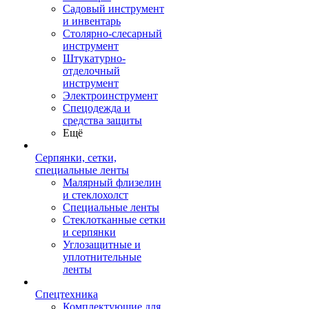
Садовый инструмент
и инвентарь
Столярно-слесарный
инструмент
Штукатурно-
отделочный
инструмент
Электроинструмент
Спецодежда и
средства защиты
Ещё
Серпянки, сетки,
специальные ленты
Малярный флизелин
и стеклохолст
Специальные ленты
Стеклотканные сетки
и серпянки
Углозащитные и
уплотнительные
ленты
Спецтехника
Комплектующие для