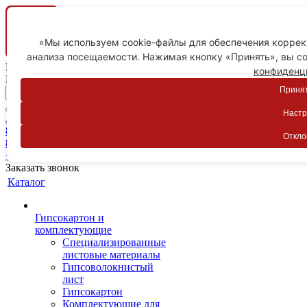
«Мы используем cookie-файлы для обеспечения коррект
анализа посещаемости. Нажимая кнопку «Принять», вы со
Ваш город
конфиденц
Пятигорск
Принят
Настр
Личный кабинет
8-800-775-59-89
Откло
8-800-775-59-89
+7 918 754-83-77
Заказать звонок
Каталог
Гипсокартон и
комплектующие
Специализированные
листовые материалы
Гипсоволокнистый
лист
Гипсокартон
Комплектующие для