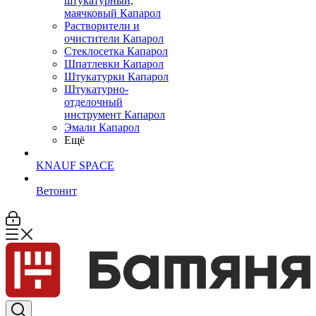
штукатурный,
маячковый Капарол
Растворители и
очистители Капарол
Cтеклосетка Капарол
Шпатлевки Капарол
Штукатурки Капарол
Штукатурно-
отделочный
инструмент Капарол
Эмали Капарол
Ещё
KNAUF SPACE
Ветонит