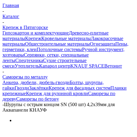
Главная
-
Каталог
-
Крепеж в Пятигорске
Гипсокартон и комплектующие
Древесно-плитные
материалы
Крепеж
Кровельные материалы
Лакокрасочные
материалы
Общестроительные материалы
Огнезащита
Пены,
герметики, клеи
Потолочные системы
Ручной инструмент,
хозтовары
Серпянки, сетки, специальные
ленты
Спецтехника
Сухие строительные
смеси
Утеплитель
Капарол центр
KNAUF SPACE
Ветонит
-
Саморезы по металлу
Анкера, дюбели, дюбель-гвозди
Болты, шурупы,
гайки
Гвозди
Заклёпки
Крепеж для фасадных систем
Планки
крепежные
Крепеж для рулонной кровли
Саморезы по
дереву
Саморезы по бетону
-
Шурупы с острым концом SN (500 шт) 4,2x39мм для
Аквапанели КНАУФ