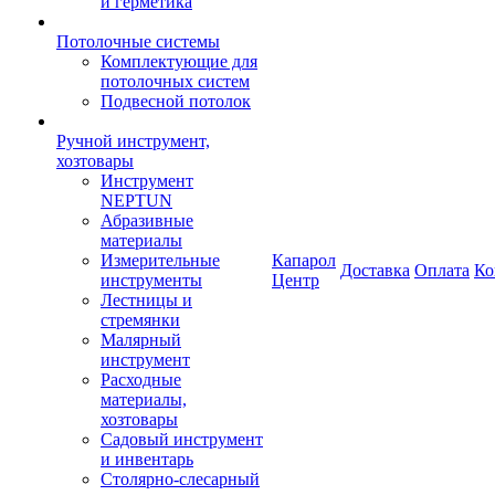
и герметика
Потолочные системы
Комплектующие для
потолочных систем
Подвесной потолок
Ручной инструмент,
хозтовары
Инструмент
NEPTUN
Абразивные
материалы
Измерительные
Капарол
Доставка
Оплата
Ко
инструменты
Центр
Лестницы и
стремянки
Малярный
инструмент
Расходные
материалы,
хозтовары
Садовый инструмент
и инвентарь
Столярно-слесарный