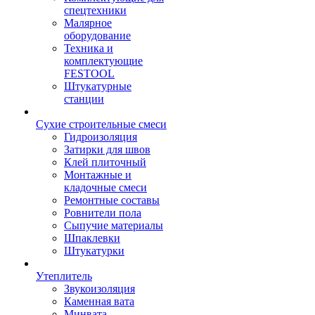
спецтехники
Малярное
оборудование
Техника и
комплектующие
FESTOOL
Штукатурные
станции
Сухие строительные смеси
Гидроизоляция
Затирки для швов
Клей плиточный
Монтажные и
кладочные смеси
Ремонтные составы
Ровнители пола
Сыпучие материалы
Шпаклевки
Штукатурки
Утеплитель
Звукоизоляция
Каменная вата
Минвата