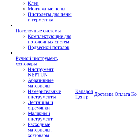
Клеи
Монтажные пены
Пистолеты для пены
и герметика
Потолочные системы
Комплектующие для
потолочных систем
Подвесной потолок
Ручной инструмент,
хозтовары
Инструмент
NEPTUN
Абразивные
материалы
Измерительные
Капарол
Доставка
Оплата
Ко
инструменты
Центр
Лестницы и
стремянки
Малярный
инструмент
Расходные
материалы,
хозтовары