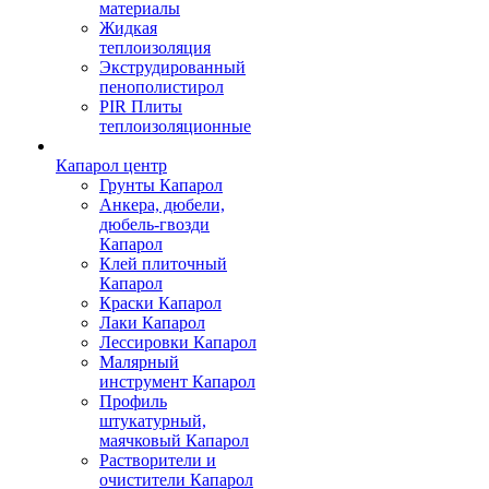
материалы
Жидкая
теплоизоляция
Экструдированный
пенополистирол
PIR Плиты
теплоизоляционные
Капарол центр
Грунты Капарол
Анкера, дюбели,
дюбель-гвозди
Капарол
Клей плиточный
Капарол
Краски Капарол
Лаки Капарол
Лессировки Капарол
Малярный
инструмент Капарол
Профиль
штукатурный,
маячковый Капарол
Растворители и
очистители Капарол