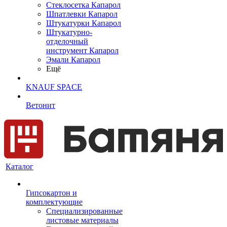
Cтеклосетка Капарол
Шпатлевки Капарол
Штукатурки Капарол
Штукатурно-
отделочный
инструмент Капарол
Эмали Капарол
Ещё
KNAUF SPACE
Ветонит
Каталог
Гипсокартон и
комплектующие
Специализированные
листовые материалы