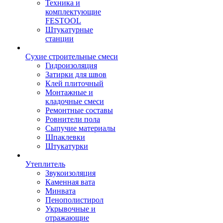
Техника и
комплектующие
FESTOOL
Штукатурные
станции
Сухие строительные смеси
Гидроизоляция
Затирки для швов
Клей плиточный
Монтажные и
кладочные смеси
Ремонтные составы
Ровнители пола
Сыпучие материалы
Шпаклевки
Штукатурки
Утеплитель
Звукоизоляция
Каменная вата
Минвата
Пенополистирол
Укрывочные и
отражающие