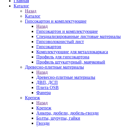
Главная
Каталог
Назад
Каталог
Гипсокартон и комплектующие
Назад
Гипсокартон и комплектующие
Специализированные листовые материалы
Гипсоволокнистый лист
Гипсокартон
Комплектующие для металлокаркаса
Профиль для гипсокартона
Профиль штукатурный, маячковый
Древесно-плитные материалы
Назад
Древесно-плитные материалы
ДВП, ДСП
Плита OSB
Фанера
Крепеж
Назад
Крепеж
Анкера, дюбели, дюбель-гвозди
Болты, шурупы, гайки
Гвозди