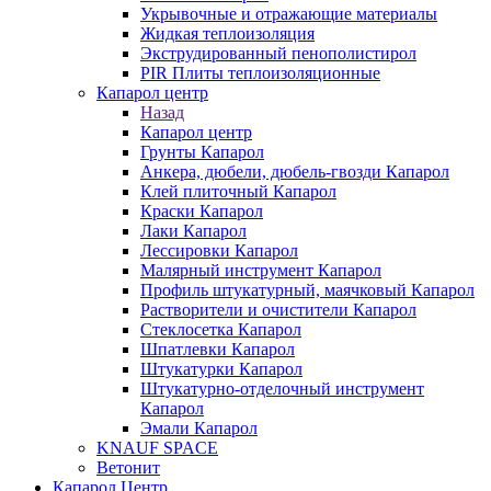
Укрывочные и отражающие материалы
Жидкая теплоизоляция
Экструдированный пенополистирол
PIR Плиты теплоизоляционные
Капарол центр
Назад
Капарол центр
Грунты Капарол
Анкера, дюбели, дюбель-гвозди Капарол
Клей плиточный Капарол
Краски Капарол
Лаки Капарол
Лессировки Капарол
Малярный инструмент Капарол
Профиль штукатурный, маячковый Капарол
Растворители и очистители Капарол
Cтеклосетка Капарол
Шпатлевки Капарол
Штукатурки Капарол
Штукатурно-отделочный инструмент
Капарол
Эмали Капарол
KNAUF SPACE
Ветонит
Капарол Центр