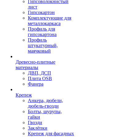
Гипсоволокнистый
лист
Гипсокартон
Комплектующие для
металлокаркаса
Профиль для
гипсокартона
Профиль
штукатурный,
маячковый
Древесно-плитные
материалы
ДВП, ДСП
Плита OSB
Фанера
Крепеж
Анкера, дюбели,
дюбель-гвозди
Болты, шурупы,
гайки
Гвозди
Заклёпки
Крепеж для фасадных