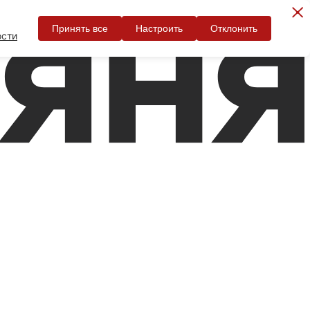
Принять все
Настроить
Отклонить
ости