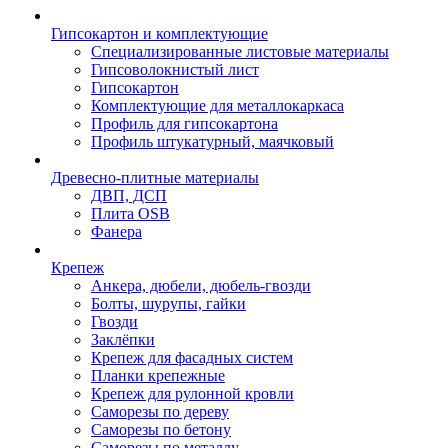
Гипсокартон и комплектующие
Специализированные листовые материалы
Гипсоволокнистый лист
Гипсокартон
Комплектующие для металлокаркаса
Профиль для гипсокартона
Профиль штукатурный, маячковый
Древесно-плитные материалы
ДВП, ДСП
Плита OSB
Фанера
Крепеж
Анкера, дюбели, дюбель-гвозди
Болты, шурупы, гайки
Гвозди
Заклёпки
Крепеж для фасадных систем
Планки крепежные
Крепеж для рулонной кровли
Саморезы по дереву
Саморезы по бетону
Саморезы по металлу