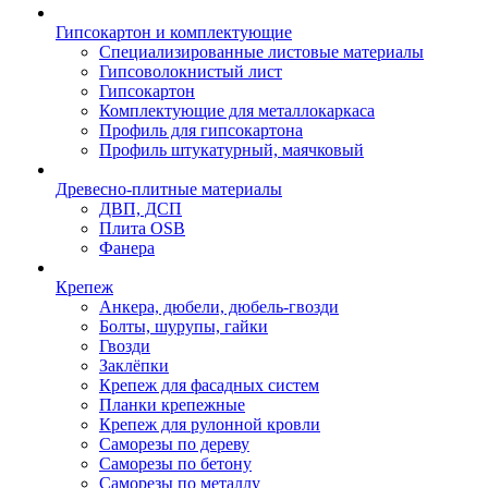
Гипсокартон и комплектующие
Специализированные листовые материалы
Гипсоволокнистый лист
Гипсокартон
Комплектующие для металлокаркаса
Профиль для гипсокартона
Профиль штукатурный, маячковый
Древесно-плитные материалы
ДВП, ДСП
Плита OSB
Фанера
Крепеж
Анкера, дюбели, дюбель-гвозди
Болты, шурупы, гайки
Гвозди
Заклёпки
Крепеж для фасадных систем
Планки крепежные
Крепеж для рулонной кровли
Саморезы по дереву
Саморезы по бетону
Саморезы по металлу