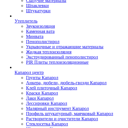
Сыпучие материалы
Шпаклевки
Штукатурки
Утеплитель
Звукоизоляция
Каменная вата
Минвата
Пенополистирол
Укрывочные и отражающие материалы
Жидкая теплоизоляция
Экструдированный пенополистирол
PIR Плиты теплоизоляционные
Капарол центр
Грунты Капарол
Анкера, дюбели, дюбель-гвозди Капарол
Клей плиточный Капарол
Краски Капарол
Лаки Капарол
Лессировки Капарол
Малярный инструмент Капарол
Профиль штукатурный, маячковый Капарол
Растворители и очистители Капарол
Cтеклосетка Капарол