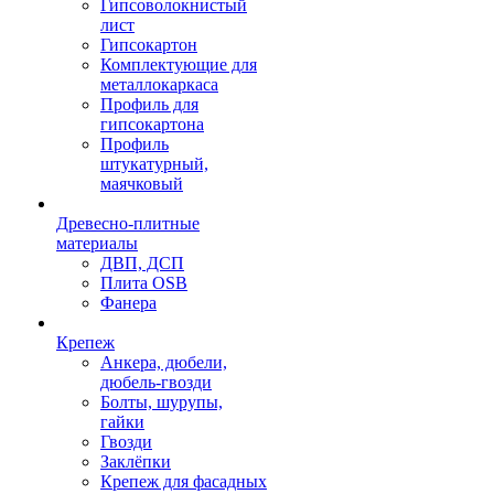
Гипсоволокнистый
лист
Гипсокартон
Комплектующие для
металлокаркаса
Профиль для
гипсокартона
Профиль
штукатурный,
маячковый
Древесно-плитные
материалы
ДВП, ДСП
Плита OSB
Фанера
Крепеж
Анкера, дюбели,
дюбель-гвозди
Болты, шурупы,
гайки
Гвозди
Заклёпки
Крепеж для фасадных