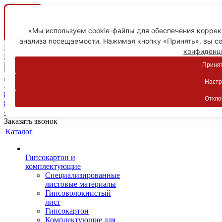
«Мы используем cookie-файлы для обеспечения коррект
анализа посещаемости. Нажимая кнопку «Принять», вы со
Ваш город
конфиденц
Пятигорск
Принят
Настр
Личный кабинет
8-800-775-59-89
Откло
8-800-775-59-89
+7 918 754-83-77
Заказать звонок
Каталог
Гипсокартон и
комплектующие
Специализированные
листовые материалы
Гипсоволокнистый
лист
Гипсокартон
Комплектующие для