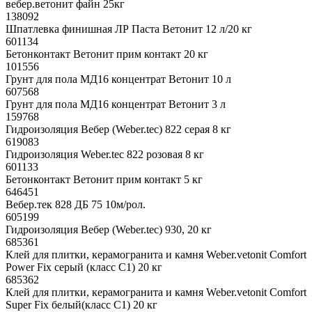
вебер.ветонит файн 25кг
138092
Шпатлевка финишная ЛР Паста Ветонит 12 л/20 кг
601134
Бетонконтакт Ветонит прим контакт 20 кг
101556
Грунт для пола МД16 концентрат Ветонит 10 л
607568
Грунт для пола МД16 концентрат Ветонит 3 л
159768
Гидроизоляция Вебер (Weber.tec) 822 серая 8 кг
619083
Гидроизоляция Weber.tec 822 розовая 8 кг
601133
Бетонконтакт Ветонит прим контакт 5 кг
646451
Вебер.тек 828 ДБ 75 10м/рол.
605199
Гидроизоляция Вебер (Weber.tec) 930, 20 кг
685361
Клей для плитки, керамогранита и камня Weber.vetonit Comfort
Power Fix серый (класс С1) 20 кг
685362
Клей для плитки, керамогранита и камня Weber.vetonit Comfort
Super Fix белый(класс С1) 20 кг