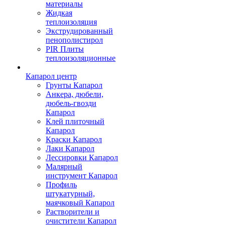
материалы
Жидкая
теплоизоляция
Экструдированный
пенополистирол
PIR Плиты
теплоизоляционные
Капарол центр
Грунты Капарол
Анкера, дюбели,
дюбель-гвозди
Капарол
Клей плиточный
Капарол
Краски Капарол
Лаки Капарол
Лессировки Капарол
Малярный
инструмент Капарол
Профиль
штукатурный,
маячковый Капарол
Растворители и
очистители Капарол