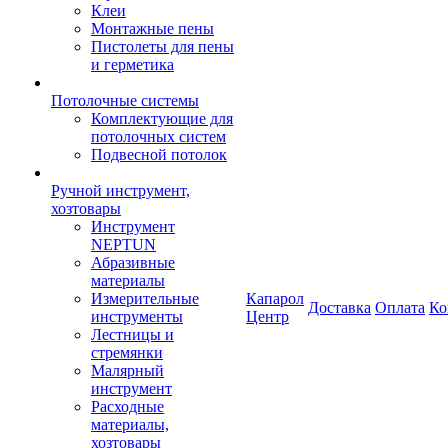
Клеи
Монтажные пены
Пистолеты для пены
и герметика
Потолочные системы
Комплектующие для
потолочных систем
Подвесной потолок
Ручной инструмент,
хозтовары
Инструмент
NEPTUN
Абразивные
материалы
Измерительные
Капарол
Доставка
Оплата
Ко
инструменты
Центр
Лестницы и
стремянки
Малярный
инструмент
Расходные
материалы,
хозтовары