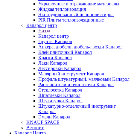
Укрывочные и отражающие материалы
Жидкая теплоизоляция
Экструдированный пенополистирол
PIR Плиты теплоизоляционные
Капарол центр
Назад
Капарол центр
Грунты Капарол
Анкера, дюбели, дюбель-гвозди Капарол
Клей плиточный Капарол
Краски Капарол
Лаки Капарол
Лессировки Капарол
Малярный инструмент Капарол
Профиль штукатурный, маячковый Капарол
Растворители и очистители Капарол
Cтеклосетка Капарол
Шпатлевки Капарол
Штукатурки Капарол
Штукатурно-отделочный инструмент
Капарол
Эмали Капарол
KNAUF SPACE
Ветонит
Капарол Центр