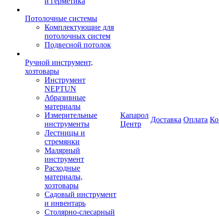
и герметика
Потолочные системы
Комплектующие для
потолочных систем
Подвесной потолок
Ручной инструмент,
хозтовары
Инструмент
NEPTUN
Абразивные
материалы
Измерительные
Капарол
Доставка
Оплата
Ко
инструменты
Центр
Лестницы и
стремянки
Малярный
инструмент
Расходные
материалы,
хозтовары
Садовый инструмент
и инвентарь
Столярно-слесарный