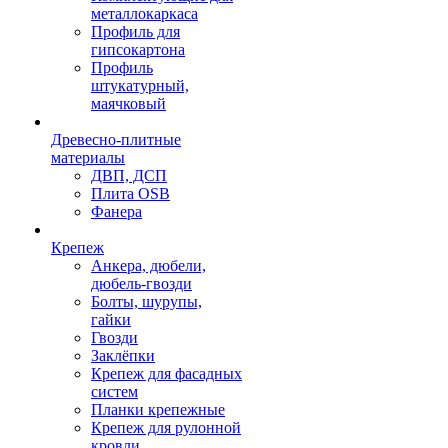
металлокаркаса
Профиль для
гипсокартона
Профиль
штукатурный,
маячковый
Древесно-плитные
материалы
ДВП, ДСП
Плита OSB
Фанера
Крепеж
Анкера, дюбели,
дюбель-гвозди
Болты, шурупы,
гайки
Гвозди
Заклёпки
Крепеж для фасадных
систем
Планки крепежные
Крепеж для рулонной
кровли