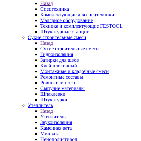
Назад
Спецтехника
Комплектующие для спецтехники
Малярное оборудование
Техника и комплектующие FESTOOL
Штукатурные станции
Сухие строительные смеси
Назад
Сухие строительные смеси
Гидроизоляция
Затирки для швов
Клей плиточный
Монтажные и кладочные смеси
Ремонтные составы
Ровнители пола
Сыпучие материалы
Шпаклевки
Штукатурки
Утеплитель
Назад
Утеплитель
Звукоизоляция
Каменная вата
Минвата
Пенополистирол