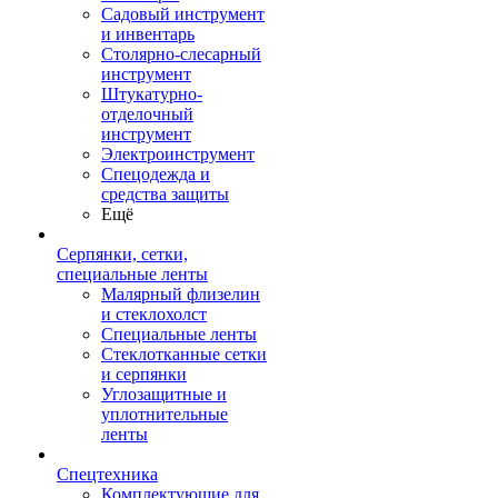
Садовый инструмент
и инвентарь
Столярно-слесарный
инструмент
Штукатурно-
отделочный
инструмент
Электроинструмент
Спецодежда и
средства защиты
Ещё
Серпянки, сетки,
специальные ленты
Малярный флизелин
и стеклохолст
Специальные ленты
Стеклотканные сетки
и серпянки
Углозащитные и
уплотнительные
ленты
Спецтехника
Комплектующие для