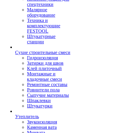
спецтехники
Малярное
оборудование
Техника и
комплектующие
FESTOOL
Штукатурные
станции
Сухие строительные смеси
Гидроизоляция
Затирки для швов
Клей плиточный
Монтажные и
кладочные смеси
Ремонтные составы
Ровнители пола
Сыпучие материалы
Шпаклевки
Штукатурки
Утеплитель
Звукоизоляция
Каменная вата
Минвата