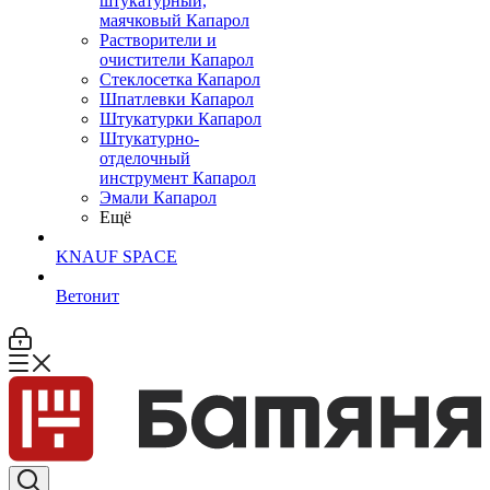
штукатурный,
маячковый Капарол
Растворители и
очистители Капарол
Cтеклосетка Капарол
Шпатлевки Капарол
Штукатурки Капарол
Штукатурно-
отделочный
инструмент Капарол
Эмали Капарол
Ещё
KNAUF SPACE
Ветонит