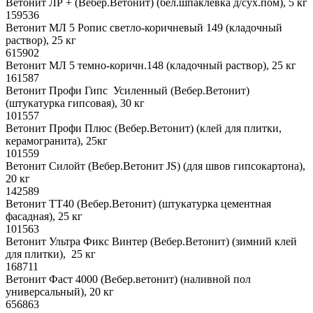
Ветонит ЛР + (Вебер.Ветонит) (бел.шпаклевка д/сух.пом), 5 кг
159536
Ветонит МЛ 5 Ропис светло-коричневый 149 (кладочный
раствор), 25 кг
615902
Ветонит МЛ 5 темно-коричн.148 (кладочный раствор), 25 кг
161587
Ветонит Профи Гипс Усиленный (Вебер.Ветонит)
(штукатурка гипсовая), 30 кг
101557
Ветонит Профи Плюс (Вебер.Ветонит) (клей для плитки,
керамогранита), 25кг
101559
Ветонит Силойт (Вебер.Ветонит JS) (для швов гипсокартона),
20 кг
142589
Ветонит ТТ40 (Вебер.Ветонит) (штукатурка цементная
фасадная), 25 кг
101563
Ветонит Ультра Фикс Винтер (Вебер.Ветонит) (зимний клей
для плитки), 25 кг
168711
Ветонит Фаст 4000 (Вебер.ветонит) (наливной пол
универсальный), 20 кг
656863