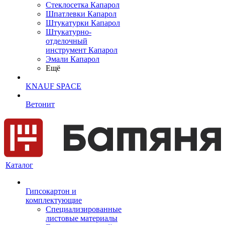
Cтеклосетка Капарол
Шпатлевки Капарол
Штукатурки Капарол
Штукатурно-
отделочный
инструмент Капарол
Эмали Капарол
Ещё
KNAUF SPACE
Ветонит
Каталог
Гипсокартон и
комплектующие
Специализированные
листовые материалы