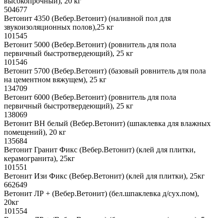
высокопрочный), 20 кг
504677
Ветонит 4350 (Вебер.Ветонит) (наливной пол для
звукоизоляционных полов),25 кг
101545
Ветонит 5000 (Вебер.Ветонит) (ровнитель для пола
первичный быстротвердеющий), 25 кг
101546
Ветонит 5700 (Вебер.Ветонит) (базовый ровнитель для пола
на цементном вяжущем), 25 кг
134709
Ветонит 6000 (Вебер.Ветонит) (ровнитель для пола
первичный быстротвердеющий), 25 кг
138069
Ветонит ВН белый (Вебер.Ветонит) (шпаклевка для влажных
помещений), 20 кг
135684
Ветонит Гранит Фикс (Вебер.Ветонит) (клей для плитки,
керамогранита), 25кг
101551
Ветонит Изи Фикс (Вебер.Ветонит) (клей для плитки), 25кг
662649
Ветонит ЛР + (Вебер.Ветонит) (бел.шпаклевка д/сух.пом),
20кг
101554