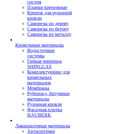
систем
Планки крепежные
Крепеж для рулонной
кровли
Саморезы по дереву
Саморезы по бетону
Саморезы по металлу
Кровельные материалы
Водосточные
системы
Гибкая черепица
SHINGLAS
Комплектующие для
кровельных
материалов
Мембраны
Рубероид, битумные
материалы
Рулонная кровля
Фасадная плитка
HAUBERK
Лакокрасочные материалы
Антисептики