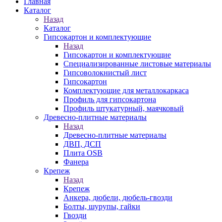
Главная
Каталог
Назад
Каталог
Гипсокартон и комплектующие
Назад
Гипсокартон и комплектующие
Специализированные листовые материалы
Гипсоволокнистый лист
Гипсокартон
Комплектующие для металлокаркаса
Профиль для гипсокартона
Профиль штукатурный, маячковый
Древесно-плитные материалы
Назад
Древесно-плитные материалы
ДВП, ДСП
Плита OSB
Фанера
Крепеж
Назад
Крепеж
Анкера, дюбели, дюбель-гвозди
Болты, шурупы, гайки
Гвозди