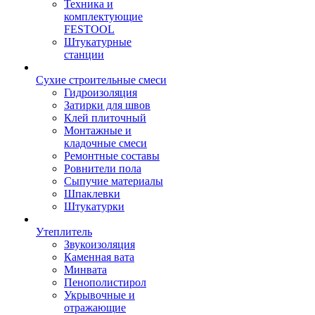
Техника и
комплектующие
FESTOOL
Штукатурные
станции
Сухие строительные смеси
Гидроизоляция
Затирки для швов
Клей плиточный
Монтажные и
кладочные смеси
Ремонтные составы
Ровнители пола
Сыпучие материалы
Шпаклевки
Штукатурки
Утеплитель
Звукоизоляция
Каменная вата
Минвата
Пенополистирол
Укрывочные и
отражающие