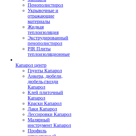
Пенополистирол
Укрывочные и
отражающие
материалы
Жидкая
теплоизоляция
Экструдированный
пенополистирол
PIR Плиты
теплоизоляционные
Капарол центр
Грунты Капарол
Анкера, дюбели,
дюбель-гвозди
Капарол
Клей плиточный
Капарол
Краски Капарол
Лаки Капарол
Лессировки Капарол
Малярный
инструмент Капарол
Профиль