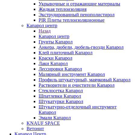
Укрывочные и отражающие материалы
Жидкая теплоизоляция
Экструдированный пенополистирол
PIR Плиты теплоизоляционные
Капарол центр
Назад
Капарол центр
Грунты Капарол
Анкера, дюбели, дюбель-гвозди Капарол
Клей плиточный Капарол
Краски Капарол
Лаки Капарол
Лессировки Капарол
Малярный инструмент Капарол
Профиль штукатурный, маячковый Капарол
Растворители и очистители Капарол
Cтеклосетка Капарол
Шпатлевки Капарол
Штукатурки Капарол
Штукатурно-отделочный инструмент
Капарол
Эмали Капарол
KNAUF SPACE
Ветонит
Капарол Центр