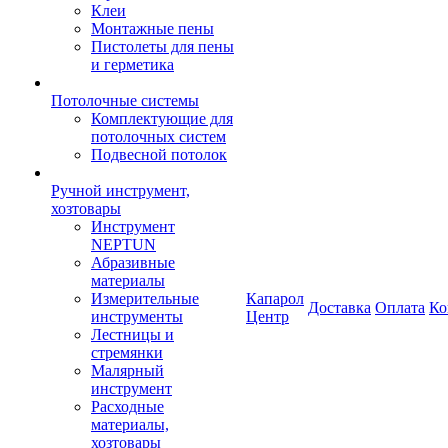
Клеи
Монтажные пены
Пистолеты для пены
и герметика
Потолочные системы
Комплектующие для
потолочных систем
Подвесной потолок
Ручной инструмент,
хозтовары
Инструмент
NEPTUN
Абразивные
материалы
Измерительные
Капарол
Доставка
Оплата
Ко
инструменты
Центр
Лестницы и
стремянки
Малярный
инструмент
Расходные
материалы,
хозтовары