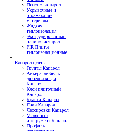
Пенополистирол
Укрывочные и
отражающие
материалы
Жидкая
теплоизоляция
Экструдированный
пенополистирол
PIR Плиты
теплоизоляционные
Капарол центр
Грунты Капарол
Анкера, дюбели,
дюбель-гвозди
Капарол
Клей плиточный
Капарол
Краски Капарол
Лаки Капарол
Лессировки Капарол
Малярный
инструмент Капарол
Профиль