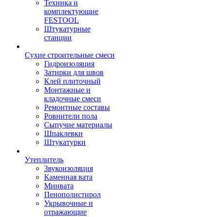
Техника и
комплектующие
FESTOOL
Штукатурные
станции
Сухие строительные смеси
Гидроизоляция
Затирки для швов
Клей плиточный
Монтажные и
кладочные смеси
Ремонтные составы
Ровнители пола
Сыпучие материалы
Шпаклевки
Штукатурки
Утеплитель
Звукоизоляция
Каменная вата
Минвата
Пенополистирол
Укрывочные и
отражающие