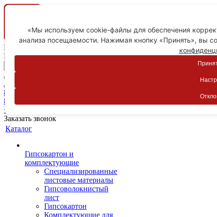
«Мы используем cookie-файлы для обеспечения коррект
анализа посещаемости. Нажимая кнопку «Принять», вы со
Ваш город
конфиденц
Пятигорск
Принят
Настр
Личный кабинет
8-800-775-59-89
Откло
8-800-775-59-89
+7 918 754-83-77
Заказать звонок
Каталог
Гипсокартон и
комплектующие
Специализированные
листовые материалы
Гипсоволокнистый
лист
Гипсокартон
Комплектующие для