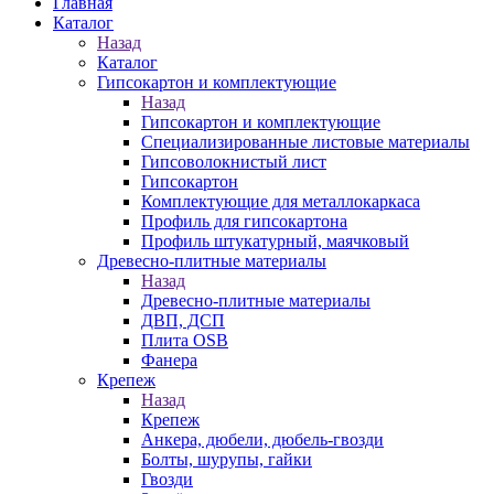
Главная
Каталог
Назад
Каталог
Гипсокартон и комплектующие
Назад
Гипсокартон и комплектующие
Специализированные листовые материалы
Гипсоволокнистый лист
Гипсокартон
Комплектующие для металлокаркаса
Профиль для гипсокартона
Профиль штукатурный, маячковый
Древесно-плитные материалы
Назад
Древесно-плитные материалы
ДВП, ДСП
Плита OSB
Фанера
Крепеж
Назад
Крепеж
Анкера, дюбели, дюбель-гвозди
Болты, шурупы, гайки
Гвозди