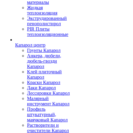
материалы
Жидкая
теплоизоляция
Экструдированный
пенополистирол
PIR Плиты
теплоизоляционные
Капарол центр
Грунты Капарол
Анкера, дюбели,
дюбель-гвозди
Капарол
Клей плиточный
Капарол
Краски Капарол
Лаки Капарол
Лессировки Капарол
Малярный
инструмент Капарол
Профиль
штукатурный,
маячковый Капарол
Растворители и
очистители Капарол