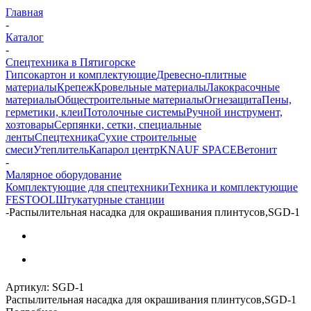
Главная
-
Каталог
-
Спецтехника в Пятигорске
Гипсокартон и комплектующие
Древесно-плитные
материалы
Крепеж
Кровельные материалы
Лакокрасочные
материалы
Общестроительные материалы
Огнезащита
Пены,
герметики, клеи
Потолочные системы
Ручной инструмент,
хозтовары
Серпянки, сетки, специальные
ленты
Спецтехника
Сухие строительные
смеси
Утеплитель
Капарол центр
KNAUF SPACE
Ветонит
-
Малярное оборудование
Комплектующие для спецтехники
Техника и комплектующие
FESTOOL
Штукатурные станции
-
Распылительная насадка для окрашивания плинтусов,SGD-1
Артикул:
SGD-1
Распылительная насадка для окрашивания плинтусов,SGD-1