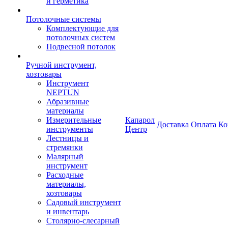
и герметика
Потолочные системы
Комплектующие для
потолочных систем
Подвесной потолок
Ручной инструмент,
хозтовары
Инструмент
NEPTUN
Абразивные
материалы
Измерительные
Капарол
Доставка
Оплата
Ко
инструменты
Центр
Лестницы и
стремянки
Малярный
инструмент
Расходные
материалы,
хозтовары
Садовый инструмент
и инвентарь
Столярно-слесарный