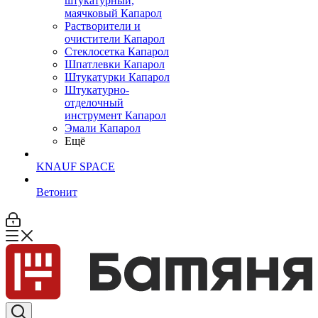
штукатурный,
маячковый Капарол
Растворители и
очистители Капарол
Cтеклосетка Капарол
Шпатлевки Капарол
Штукатурки Капарол
Штукатурно-
отделочный
инструмент Капарол
Эмали Капарол
Ещё
KNAUF SPACE
Ветонит