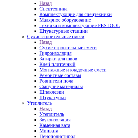
Назад
Спецтехника
Комплектующие для спецтехники
Малярное оборудование
Техника и комплектующие FESTOOL
Штукатурные станции
Сухие строительные смеси
Назад
Сухие строительные смеси
Гидроизоляция
Затирки для швов
Клей плиточный
Монтажные и кладочные смеси
Ремонтные составы
Ровнители пола
Сыпучие материалы
Шпаклевки
Штукатурки
Утеплитель
Назад
Утеплитель
Звукоизоляция
Каменная вата
Минвата
Пенополистирол