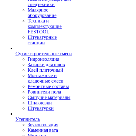
спецтехники
Малярное
оборудование
Техника и
комплектующие
FESTOOL
Штукатурные
станции
Сухие строительные смеси
Гидроизоляция
Затирки для швов
Клей плиточный
Монтажные и
кладочные смеси
Ремонтные составы
Ровнители пола
Сыпучие материалы
Шпаклевки
Штукатурки
Утеплитель
Звукоизоляция
Каменная вата
Минвата