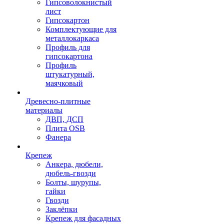
Гипсоволокнистый
лист
Гипсокартон
Комплектующие для
металлокаркаса
Профиль для
гипсокартона
Профиль
штукатурный,
маячковый
Древесно-плитные
материалы
ДВП, ДСП
Плита OSB
Фанера
Крепеж
Анкера, дюбели,
дюбель-гвозди
Болты, шурупы,
гайки
Гвозди
Заклёпки
Крепеж для фасадных