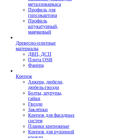
металлокаркаса
Профиль для
гипсокартона
Профиль
штукатурный,
маячковый
Древесно-плитные
материалы
ДВП, ДСП
Плита OSB
Фанера
Крепеж
Анкера, дюбели,
дюбель-гвозди
Болты, шурупы,
гайки
Гвозди
Заклёпки
Крепеж для фасадных
систем
Планки крепежные
Крепеж для рулонной
кровли