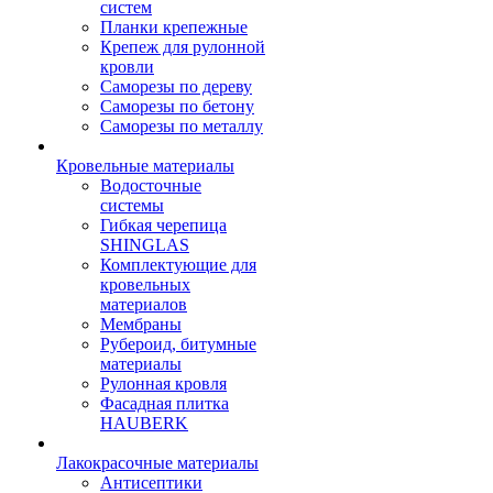
систем
Планки крепежные
Крепеж для рулонной
кровли
Саморезы по дереву
Саморезы по бетону
Саморезы по металлу
Кровельные материалы
Водосточные
системы
Гибкая черепица
SHINGLAS
Комплектующие для
кровельных
материалов
Мембраны
Рубероид, битумные
материалы
Рулонная кровля
Фасадная плитка
HAUBERK
Лакокрасочные материалы
Антисептики