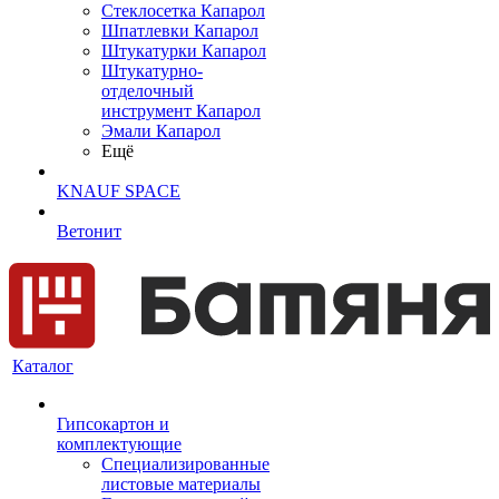
Cтеклосетка Капарол
Шпатлевки Капарол
Штукатурки Капарол
Штукатурно-
отделочный
инструмент Капарол
Эмали Капарол
Ещё
KNAUF SPACE
Ветонит
Каталог
Гипсокартон и
комплектующие
Специализированные
листовые материалы