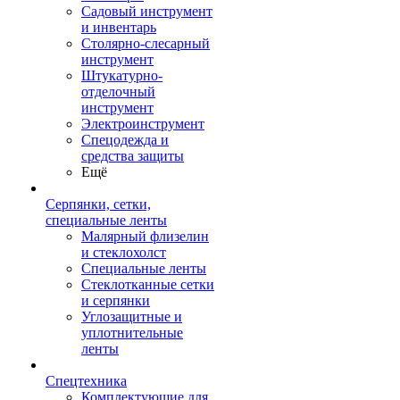
Садовый инструмент
и инвентарь
Столярно-слесарный
инструмент
Штукатурно-
отделочный
инструмент
Электроинструмент
Спецодежда и
средства защиты
Ещё
Серпянки, сетки,
специальные ленты
Малярный флизелин
и стеклохолст
Специальные ленты
Стеклотканные сетки
и серпянки
Углозащитные и
уплотнительные
ленты
Спецтехника
Комплектующие для