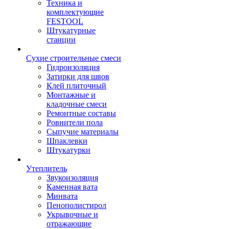
Техника и
комплектующие
FESTOOL
Штукатурные
станции
Сухие строительные смеси
Гидроизоляция
Затирки для швов
Клей плиточный
Монтажные и
кладочные смеси
Ремонтные составы
Ровнители пола
Сыпучие материалы
Шпаклевки
Штукатурки
Утеплитель
Звукоизоляция
Каменная вата
Минвата
Пенополистирол
Укрывочные и
отражающие