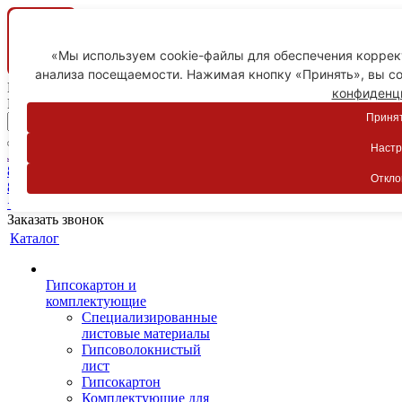
«Мы используем cookie-файлы для обеспечения коррект
анализа посещаемости. Нажимая кнопку «Принять», вы со
Ваш город
конфиденц
Пятигорск
Принят
Настр
Личный кабинет
8-800-775-59-89
Откло
8-800-775-59-89
+7 918 754-83-77
Заказать звонок
Каталог
Гипсокартон и
комплектующие
Специализированные
листовые материалы
Гипсоволокнистый
лист
Гипсокартон
Комплектующие для