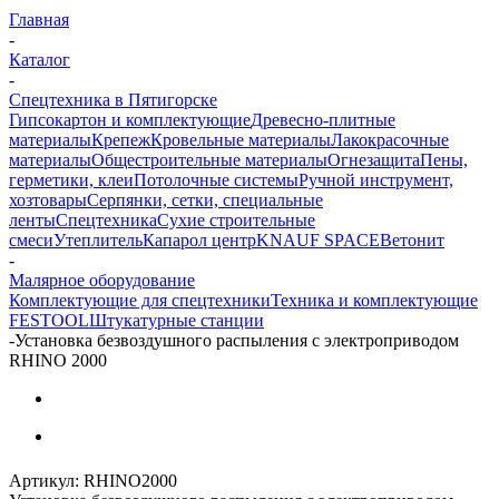
Главная
-
Каталог
-
Спецтехника в Пятигорске
Гипсокартон и комплектующие
Древесно-плитные
материалы
Крепеж
Кровельные материалы
Лакокрасочные
материалы
Общестроительные материалы
Огнезащита
Пены,
герметики, клеи
Потолочные системы
Ручной инструмент,
хозтовары
Серпянки, сетки, специальные
ленты
Спецтехника
Сухие строительные
смеси
Утеплитель
Капарол центр
KNAUF SPACE
Ветонит
-
Малярное оборудование
Комплектующие для спецтехники
Техника и комплектующие
FESTOOL
Штукатурные станции
-
Установка безвоздушного распыления с электроприводом
RHINO 2000
Артикул:
RHINO2000