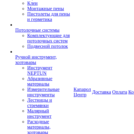
Клеи
Монтажные пены
Пистолеты для пены
и герметика
Потолочные системы
Комплектующие для
потолочных систем
Подвесной потолок
Ручной инструмент,
хозтовары
Инструмент
NEPTUN
Абразивные
материалы
Измерительные
Капарол
Доставка
Оплата
Ко
инструменты
Центр
Лестницы и
стремянки
Малярный
инструмент
Расходные
материалы,
хозтовары