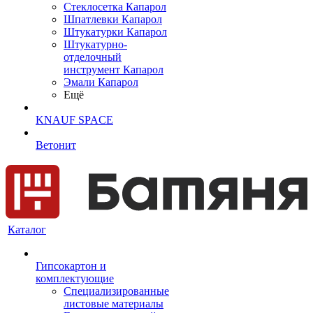
Cтеклосетка Капарол
Шпатлевки Капарол
Штукатурки Капарол
Штукатурно-
отделочный
инструмент Капарол
Эмали Капарол
Ещё
KNAUF SPACE
Ветонит
Каталог
Гипсокартон и
комплектующие
Специализированные
листовые материалы