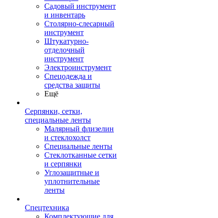
Садовый инструмент
и инвентарь
Столярно-слесарный
инструмент
Штукатурно-
отделочный
инструмент
Электроинструмент
Спецодежда и
средства защиты
Ещё
Серпянки, сетки,
специальные ленты
Малярный флизелин
и стеклохолст
Специальные ленты
Стеклотканные сетки
и серпянки
Углозащитные и
уплотнительные
ленты
Спецтехника
Комплектующие для