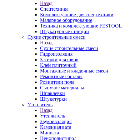
Назад
Спецтехника
Комплектующие для спецтехники
Малярное оборудование
Техника и комплектующие FESTOOL
Штукатурные станции
Сухие строительные смеси
Назад
Сухие строительные смеси
Гидроизоляция
Затирки для швов
Клей плиточный
Монтажные и кладочные смеси
Ремонтные составы
Ровнители пола
Сыпучие материалы
Шпаклевки
Штукатурки
Утеплитель
Назад
Утеплитель
Звукоизоляция
Каменная вата
Минвата
Пенополистирол