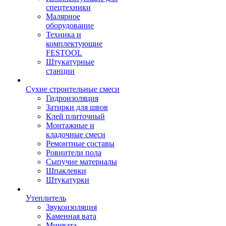
спецтехники
Малярное
оборудование
Техника и
комплектующие
FESTOOL
Штукатурные
станции
Сухие строительные смеси
Гидроизоляция
Затирки для швов
Клей плиточный
Монтажные и
кладочные смеси
Ремонтные составы
Ровнители пола
Сыпучие материалы
Шпаклевки
Штукатурки
Утеплитель
Звукоизоляция
Каменная вата
Минвата