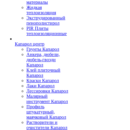
материалы
Жидкая
теплоизоляция
Экструдированный
пенополистирол
PIR Плиты
теплоизоляционные
Капарол центр
Грунты Капарол
Анкера, дюбели,
дюбель-гвозди
Капарол
Клей плиточный
Капарол
Краски Капарол
Лаки Капарол
Лессировки Капарол
Малярный
инструмент Капарол
Профиль
штукатурный,
маячковый Капарол
Растворители и
очистители Капарол