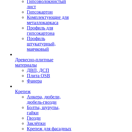
Гипсоволокнистый
лист
Гипсокартон
Комплектующие для
металлокаркаса
Профиль для
гипсокартона
Профиль
штукатурный,
маячковый
Древесно-плитные
материалы
ДВП, ДСП
Плита OSB
Фанера
Крепеж
Анкера, дюбели,
дюбель-гвозди
Болты, шурупы,
гайки
Гвозди
Заклёпки
Крепеж для фасадных