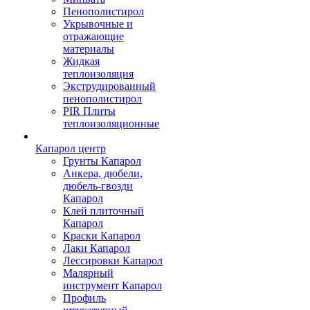
Пенополистирол
Укрывочные и
отражающие
материалы
Жидкая
теплоизоляция
Экструдированный
пенополистирол
PIR Плиты
теплоизоляционные
Капарол центр
Грунты Капарол
Анкера, дюбели,
дюбель-гвозди
Капарол
Клей плиточный
Капарол
Краски Капарол
Лаки Капарол
Лессировки Капарол
Малярный
инструмент Капарол
Профиль