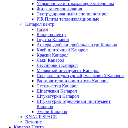
Укрывочные и отражающие материалы
Жидкая теплоизоляция
Экструдированный пенополистирол
PIR Плиты теплоизоляционные
Капарол центр
Назад
Капарол центр
Грунты Капарол
Анкера, дюбели, дюбель-гвозди Капарол
Клей плиточный Капарол
Краски Капарол
Лаки Капарол
Лессировки Капарол
Малярный инструмент Капарол
Профиль штукатурный, маячковый Капарол
Растворители и очистители Капарол
Cтеклосетка Капарол
Шпатлевки Капарол
Штукатурки Капарол
Штукатурно-отделочный инструмент
Капарол
Эмали Капарол
KNAUF SPACE
Ветонит
Капарол Центр