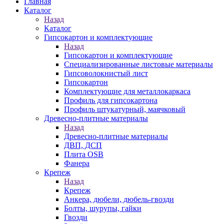
Главная
Каталог
Назад
Каталог
Гипсокартон и комплектующие
Назад
Гипсокартон и комплектующие
Специализированные листовые материалы
Гипсоволокнистый лист
Гипсокартон
Комплектующие для металлокаркаса
Профиль для гипсокартона
Профиль штукатурный, маячковый
Древесно-плитные материалы
Назад
Древесно-плитные материалы
ДВП, ДСП
Плита OSB
Фанера
Крепеж
Назад
Крепеж
Анкера, дюбели, дюбель-гвозди
Болты, шурупы, гайки
Гвозди