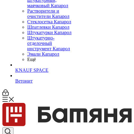
штукатурный,
маячковый Капарол
Растворители и
очистители Капарол
Cтеклосетка Капарол
Шпатлевки Капарол
Штукатурки Капарол
Штукатурно-
отделочный
инструмент Капарол
Эмали Капарол
Ещё
KNAUF SPACE
Ветонит