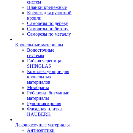
систем
Планки крепежные
Крепеж для рулонной
кровли
Саморезы по дереву
Саморезы по бетону
Саморезы по металлу
Кровельные материалы
Водосточные
системы
Гибкая черепица
SHINGLAS
Комплектующие для
кровельных
материалов
Мембраны
Рубероид, битумные
материалы
Рулонная кровля
Фасадная плитка
HAUBERK
Лакокрасочные материалы
Антисептики