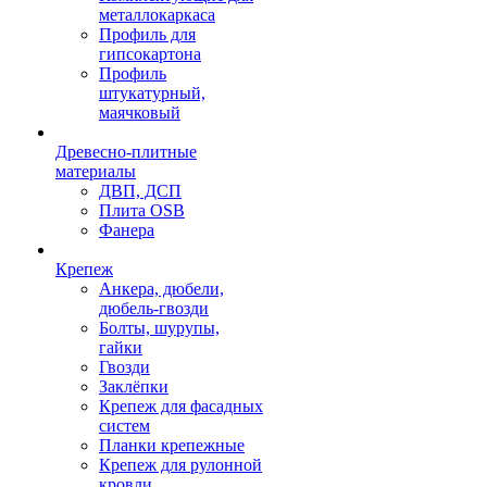
металлокаркаса
Профиль для
гипсокартона
Профиль
штукатурный,
маячковый
Древесно-плитные
материалы
ДВП, ДСП
Плита OSB
Фанера
Крепеж
Анкера, дюбели,
дюбель-гвозди
Болты, шурупы,
гайки
Гвозди
Заклёпки
Крепеж для фасадных
систем
Планки крепежные
Крепеж для рулонной
кровли