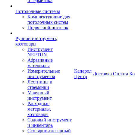
и герметика
Потолочные системы
Комплектующие для
потолочных систем
Подвесной потолок
Ручной инструмент,
хозтовары
Инструмент
NEPTUN
Абразивные
материалы
Измерительные
Капарол
Доставка
Оплата
Ко
инструменты
Центр
Лестницы и
стремянки
Малярный
инструмент
Расходные
материалы,
хозтовары
Садовый инструмент
и инвентарь
Столярно-слесарный