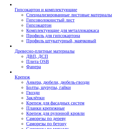
Гипсокартон и комплектующие
Специализированные листовые материалы
Гипсоволокнистый лист
Гипсокартон
Комплектующие для металлокаркаса
Профиль для гипсокартона
Профиль штукатурный, маячковый
Древесно-плитные материалы
ДВП, ДСП
Плита OSB
Фанера
Крепеж
Анкера, дюбели, дюбель-гвозди
Болты, шурупы, гайки
Гвозди
Заклёпки
Крепеж для фасадных систем
Планки крепежные
Крепеж для рулонной кровли
Саморезы по дереву
Саморезы по бетону
Саморезы по металлу