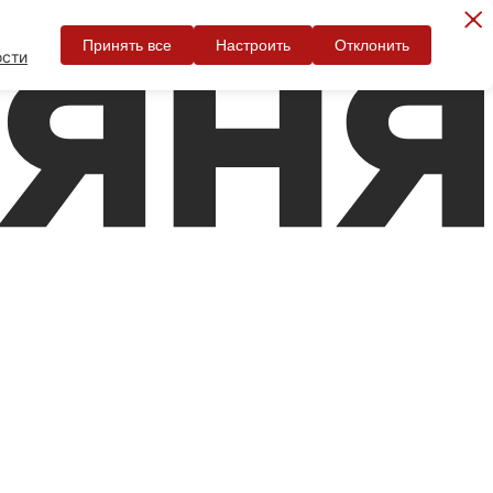
Принять все
Настроить
Отклонить
ости