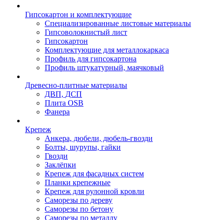
Гипсокартон и комплектующие
Специализированные листовые материалы
Гипсоволокнистый лист
Гипсокартон
Комплектующие для металлокаркаса
Профиль для гипсокартона
Профиль штукатурный, маячковый
Древесно-плитные материалы
ДВП, ДСП
Плита OSB
Фанера
Крепеж
Анкера, дюбели, дюбель-гвозди
Болты, шурупы, гайки
Гвозди
Заклёпки
Крепеж для фасадных систем
Планки крепежные
Крепеж для рулонной кровли
Саморезы по дереву
Саморезы по бетону
Саморезы по металлу