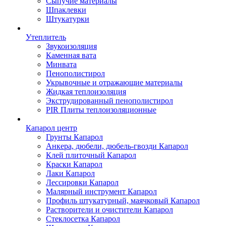
Сыпучие материалы
Шпаклевки
Штукатурки
Утеплитель
Звукоизоляция
Каменная вата
Минвата
Пенополистирол
Укрывочные и отражающие материалы
Жидкая теплоизоляция
Экструдированный пенополистирол
PIR Плиты теплоизоляционные
Капарол центр
Грунты Капарол
Анкера, дюбели, дюбель-гвозди Капарол
Клей плиточный Капарол
Краски Капарол
Лаки Капарол
Лессировки Капарол
Малярный инструмент Капарол
Профиль штукатурный, маячковый Капарол
Растворители и очистители Капарол
Cтеклосетка Капарол