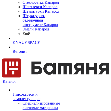
Cтеклосетка Капарол
Шпатлевки Капарол
Штукатурки Капарол
Штукатурно-
отделочный
инструмент Капарол
Эмали Капарол
Ещё
KNAUF SPACE
Ветонит
Каталог
Гипсокартон и
комплектующие
Специализированные
листовые материалы