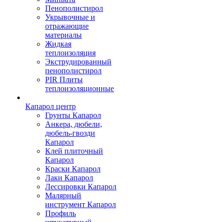
Пенополистирол
Укрывочные и
отражающие
материалы
Жидкая
теплоизоляция
Экструдированный
пенополистирол
PIR Плиты
теплоизоляционные
Капарол центр
Грунты Капарол
Анкера, дюбели,
дюбель-гвозди
Капарол
Клей плиточный
Капарол
Краски Капарол
Лаки Капарол
Лессировки Капарол
Малярный
инструмент Капарол
Профиль