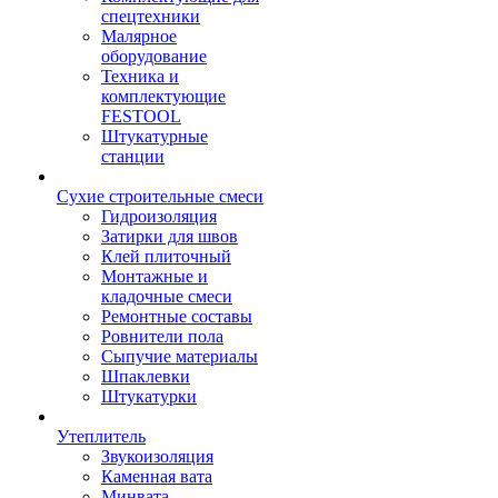
спецтехники
Малярное
оборудование
Техника и
комплектующие
FESTOOL
Штукатурные
станции
Сухие строительные смеси
Гидроизоляция
Затирки для швов
Клей плиточный
Монтажные и
кладочные смеси
Ремонтные составы
Ровнители пола
Сыпучие материалы
Шпаклевки
Штукатурки
Утеплитель
Звукоизоляция
Каменная вата
Минвата