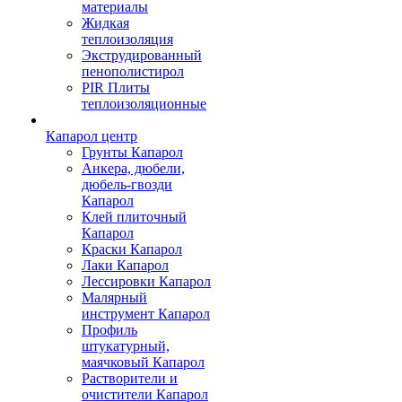
материалы
Жидкая
теплоизоляция
Экструдированный
пенополистирол
PIR Плиты
теплоизоляционные
Капарол центр
Грунты Капарол
Анкера, дюбели,
дюбель-гвозди
Капарол
Клей плиточный
Капарол
Краски Капарол
Лаки Капарол
Лессировки Капарол
Малярный
инструмент Капарол
Профиль
штукатурный,
маячковый Капарол
Растворители и
очистители Капарол