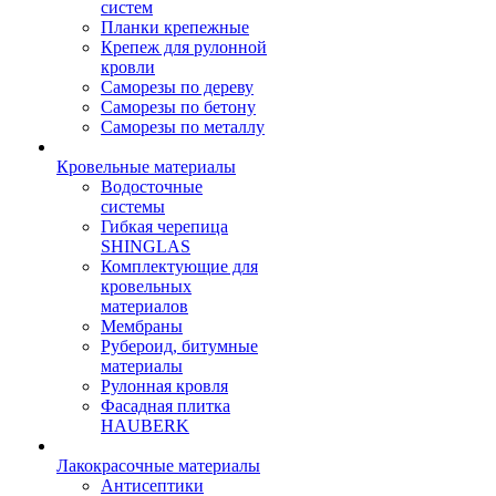
систем
Планки крепежные
Крепеж для рулонной
кровли
Саморезы по дереву
Саморезы по бетону
Саморезы по металлу
Кровельные материалы
Водосточные
системы
Гибкая черепица
SHINGLAS
Комплектующие для
кровельных
материалов
Мембраны
Рубероид, битумные
материалы
Рулонная кровля
Фасадная плитка
HAUBERK
Лакокрасочные материалы
Антисептики