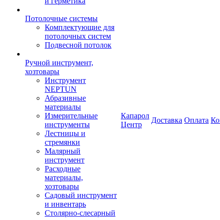
и герметика
Потолочные системы
Комплектующие для
потолочных систем
Подвесной потолок
Ручной инструмент,
хозтовары
Инструмент
NEPTUN
Абразивные
материалы
Измерительные
Капарол
Доставка
Оплата
Ко
инструменты
Центр
Лестницы и
стремянки
Малярный
инструмент
Расходные
материалы,
хозтовары
Садовый инструмент
и инвентарь
Столярно-слесарный