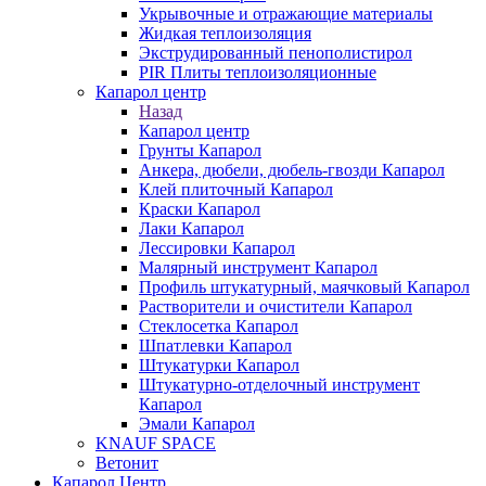
Укрывочные и отражающие материалы
Жидкая теплоизоляция
Экструдированный пенополистирол
PIR Плиты теплоизоляционные
Капарол центр
Назад
Капарол центр
Грунты Капарол
Анкера, дюбели, дюбель-гвозди Капарол
Клей плиточный Капарол
Краски Капарол
Лаки Капарол
Лессировки Капарол
Малярный инструмент Капарол
Профиль штукатурный, маячковый Капарол
Растворители и очистители Капарол
Cтеклосетка Капарол
Шпатлевки Капарол
Штукатурки Капарол
Штукатурно-отделочный инструмент
Капарол
Эмали Капарол
KNAUF SPACE
Ветонит
Капарол Центр