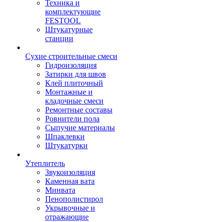
Техника и
комплектующие
FESTOOL
Штукатурные
станции
Сухие строительные смеси
Гидроизоляция
Затирки для швов
Клей плиточный
Монтажные и
кладочные смеси
Ремонтные составы
Ровнители пола
Сыпучие материалы
Шпаклевки
Штукатурки
Утеплитель
Звукоизоляция
Каменная вата
Минвата
Пенополистирол
Укрывочные и
отражающие