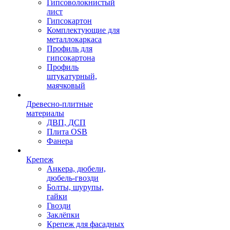
Гипсоволокнистый
лист
Гипсокартон
Комплектующие для
металлокаркаса
Профиль для
гипсокартона
Профиль
штукатурный,
маячковый
Древесно-плитные
материалы
ДВП, ДСП
Плита OSB
Фанера
Крепеж
Анкера, дюбели,
дюбель-гвозди
Болты, шурупы,
гайки
Гвозди
Заклёпки
Крепеж для фасадных