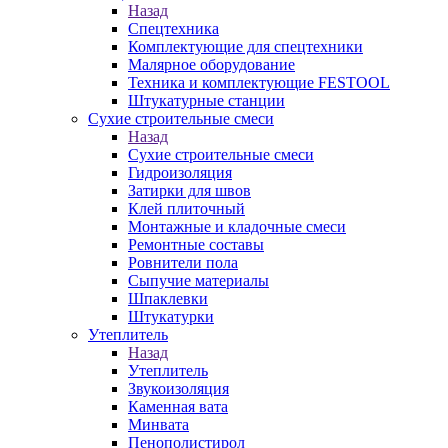
Назад
Спецтехника
Комплектующие для спецтехники
Малярное оборудование
Техника и комплектующие FESTOOL
Штукатурные станции
Сухие строительные смеси
Назад
Сухие строительные смеси
Гидроизоляция
Затирки для швов
Клей плиточный
Монтажные и кладочные смеси
Ремонтные составы
Ровнители пола
Сыпучие материалы
Шпаклевки
Штукатурки
Утеплитель
Назад
Утеплитель
Звукоизоляция
Каменная вата
Минвата
Пенополистирол