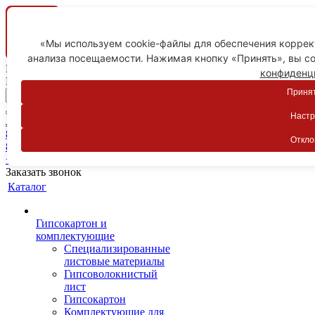
«Мы используем cookie-файлы для обеспечения коррект
анализа посещаемости. Нажимая кнопку «Принять», вы со
Ваш город
конфиденц
Пятигорск
Принят
Настр
Личный кабинет
8-800-775-59-89
Откло
8-800-775-59-89
+7 918 754-83-77
Заказать звонок
Каталог
Гипсокартон и
комплектующие
Специализированные
листовые материалы
Гипсоволокнистый
лист
Гипсокартон
Комплектующие для