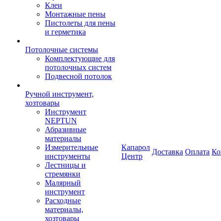
Клеи
Монтажные пены
Пистолеты для пены
и герметика
Потолочные системы
Комплектующие для
потолочных систем
Подвесной потолок
Ручной инструмент,
хозтовары
Инструмент
NEPTUN
Абразивные
материалы
Измерительные
Капарол
Доставка
Оплата
Ко
инструменты
Центр
Лестницы и
стремянки
Малярный
инструмент
Расходные
материалы,
хозтовары