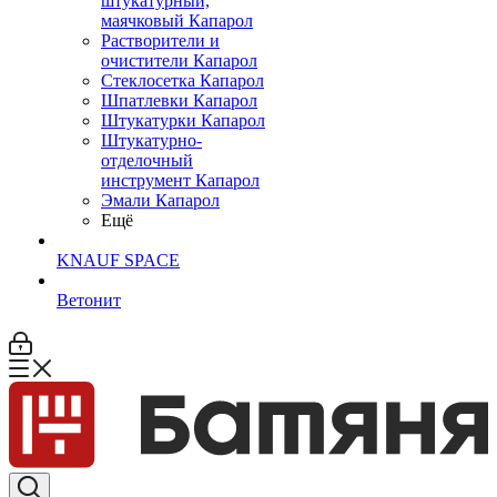
штукатурный,
маячковый Капарол
Растворители и
очистители Капарол
Cтеклосетка Капарол
Шпатлевки Капарол
Штукатурки Капарол
Штукатурно-
отделочный
инструмент Капарол
Эмали Капарол
Ещё
KNAUF SPACE
Ветонит