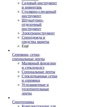
Садовый инструмент
и инвентарь
Столярно-слесарный
инструмент
Штукатурно-
отделочный
инструмент
Электроинструмент
Спецодежда и
средства защиты
Ещё
Серпянки, сетки,
специальные ленты
Малярный флизелин
и стеклохолст
Специальные ленты
Стеклотканные сетки
и серпянки
Углозащитные и
уплотнительные
ленты
Спецтехника
Комплектующие для