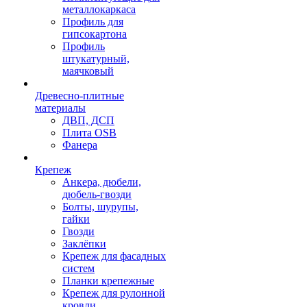
металлокаркаса
Профиль для
гипсокартона
Профиль
штукатурный,
маячковый
Древесно-плитные
материалы
ДВП, ДСП
Плита OSB
Фанера
Крепеж
Анкера, дюбели,
дюбель-гвозди
Болты, шурупы,
гайки
Гвозди
Заклёпки
Крепеж для фасадных
систем
Планки крепежные
Крепеж для рулонной
кровли