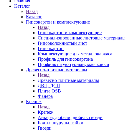
Главная
Каталог
Назад
Каталог
Гипсокартон и комплектующие
Назад
Гипсокартон и комплектующие
Специализированные листовые материалы
Гипсоволокнистый лист
Гипсокартон
Комплектующие для металлокаркаса
Профиль для гипсокартона
Профиль штукатурный, маячковый
Древесно-плитные материалы
Назад
Древесно-плитные материалы
ДВП, ДСП
Плита OSB
Фанера
Крепеж
Назад
Крепеж
Анкера, дюбели, дюбель-гвозди
Болты, шурупы, гайки
Гвозди