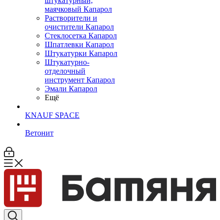
штукатурный,
маячковый Капарол
Растворители и
очистители Капарол
Cтеклосетка Капарол
Шпатлевки Капарол
Штукатурки Капарол
Штукатурно-
отделочный
инструмент Капарол
Эмали Капарол
Ещё
KNAUF SPACE
Ветонит