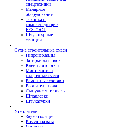
спецтехники
Малярное
оборудование
Техника и
комплектующие
FESTOOL
Штукатурные
станции
Сухие строительные смеси
Гидроизоляция
Затирки для швов
Клей плиточный
Монтажные и
кладочные смеси
Ремонтные составы
Ровнители пола
Сыпучие материалы
Шпаклевки
Штукатурки
Утеплитель
Звукоизоляция
Каменная вата
Минвата