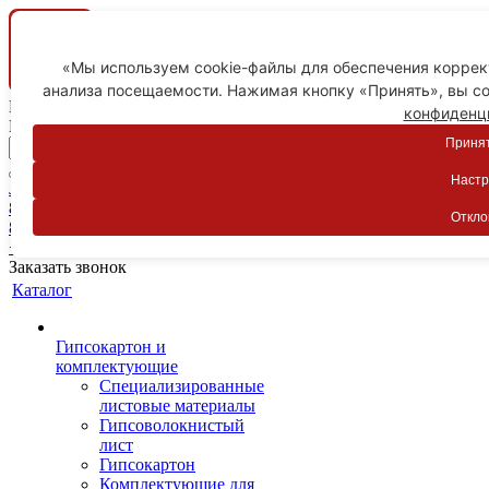
«Мы используем cookie-файлы для обеспечения коррект
анализа посещаемости. Нажимая кнопку «Принять», вы со
Ваш город
конфиденц
Пятигорск
Принят
Настр
Личный кабинет
8-800-775-59-89
Откло
8-800-775-59-89
+7 918 754-83-77
Заказать звонок
Каталог
Гипсокартон и
комплектующие
Специализированные
листовые материалы
Гипсоволокнистый
лист
Гипсокартон
Комплектующие для