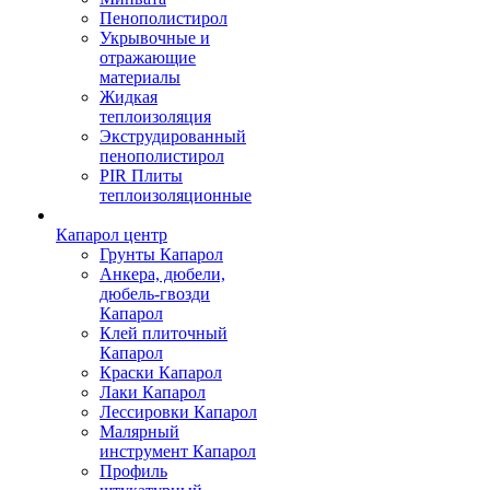
Пенополистирол
Укрывочные и
отражающие
материалы
Жидкая
теплоизоляция
Экструдированный
пенополистирол
PIR Плиты
теплоизоляционные
Капарол центр
Грунты Капарол
Анкера, дюбели,
дюбель-гвозди
Капарол
Клей плиточный
Капарол
Краски Капарол
Лаки Капарол
Лессировки Капарол
Малярный
инструмент Капарол
Профиль