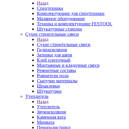
Назад
Спецтехника
Комплектующие для спецтехники
Малярное оборудование
Техника и комплектующие FESTOOL
Штукатурные станции
Сухие строительные смеси
Назад
Сухие строительные смеси
Гидроизоляция
Затирки для швов
Клей плиточный
Монтажные и кладочные смеси
Ремонтные составы
Ровнители пола
Сыпучие материалы
Шпаклевки
Штукатурки
Утеплитель
Назад
Утеплитель
Звукоизоляция
Каменная вата
Минвата
Пенополистирол