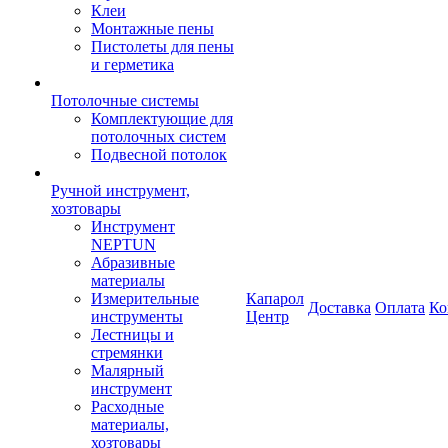
Клеи
Монтажные пены
Пистолеты для пены
и герметика
Потолочные системы
Комплектующие для
потолочных систем
Подвесной потолок
Ручной инструмент,
хозтовары
Инструмент
NEPTUN
Абразивные
материалы
Измерительные
Капарол
Доставка
Оплата
Ко
инструменты
Центр
Лестницы и
стремянки
Малярный
инструмент
Расходные
материалы,
хозтовары