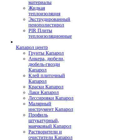
материалы
Жидкая
теплоизоляция
Экструдированный
пенополистирол
PIR Плиты
теплоизоляционные
Капарол центр
Грунты Капарол
Анкера, дюбели,
дюбель-гвозди
Капарол
Клей плиточный
Капарол
Краски Капарол
Лаки Капарол
Лессировки Капарол
Малярный
инструмент Капарол
Профиль
штукатурный,
маячковый Капарол
Растворители и
очистители Капарол