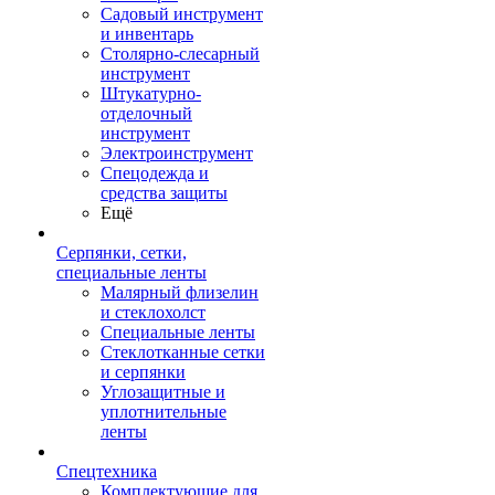
Садовый инструмент
и инвентарь
Столярно-слесарный
инструмент
Штукатурно-
отделочный
инструмент
Электроинструмент
Спецодежда и
средства защиты
Ещё
Серпянки, сетки,
специальные ленты
Малярный флизелин
и стеклохолст
Специальные ленты
Стеклотканные сетки
и серпянки
Углозащитные и
уплотнительные
ленты
Спецтехника
Комплектующие для