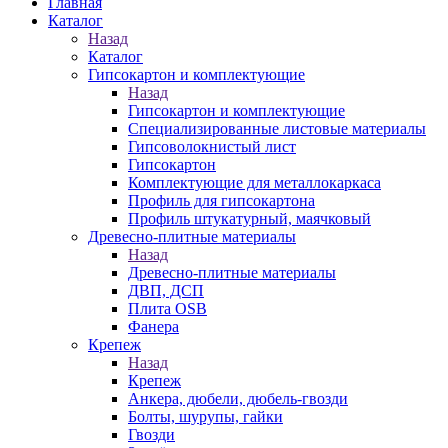
Главная
Каталог
Назад
Каталог
Гипсокартон и комплектующие
Назад
Гипсокартон и комплектующие
Специализированные листовые материалы
Гипсоволокнистый лист
Гипсокартон
Комплектующие для металлокаркаса
Профиль для гипсокартона
Профиль штукатурный, маячковый
Древесно-плитные материалы
Назад
Древесно-плитные материалы
ДВП, ДСП
Плита OSB
Фанера
Крепеж
Назад
Крепеж
Анкера, дюбели, дюбель-гвозди
Болты, шурупы, гайки
Гвозди