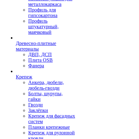
металлокаркаса
Профиль для
гипсокартона
Профиль
штукатурный,
маячковый
Древесно-плитные
материалы
ДВП, ДСП
Плита OSB
Фанера
Крепеж
Анкера, дюбели,
дюбель-гвозди
Болты, шурупы,
гайки
Гвозди
Заклёпки
Крепеж для фасадных
систем
Планки крепежные
Крепеж для рулонной
кровли