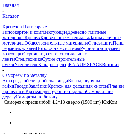
Главная
-
Каталог
-
Крепеж в Пятигорске
Гипсокартон и комплектующие
Древесно-плитные
материалы
Крепеж
Кровельные материалы
Лакокрасочные
материалы
Общестроительные материалы
Огнезащита
Пены,
герметики, клеи
Потолочные системы
Ручной инструмент,
хозтовары
Серпянки, сетки, специальные
ленты
Спецтехника
Сухие строительные
смеси
Утеплитель
Капарол центр
KNAUF SPACE
Ветонит
-
Саморезы по металлу
Анкера, дюбели, дюбель-гвозди
Болты, шурупы,
гайки
Гвозди
Заклёпки
Крепеж для фасадных систем
Планки
крепежные
Крепеж для рулонной кровли
Саморезы по
дереву
Саморезы по бетону
-
Саморез с пресшайбой 4,2*13 сверло (1500 шт) ЮкКом