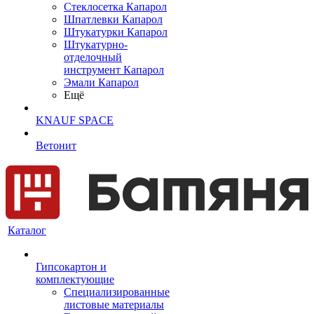
Cтеклосетка Капарол
Шпатлевки Капарол
Штукатурки Капарол
Штукатурно-
отделочный
инструмент Капарол
Эмали Капарол
Ещё
KNAUF SPACE
Ветонит
Каталог
Гипсокартон и
комплектующие
Специализированные
листовые материалы