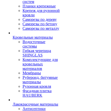
систем
Планки крепежные
Крепеж для рулонной
кровли
Саморезы по дереву
Саморезы по бетону
Саморезы по металлу
Кровельные материалы
Водосточные
системы
Гибкая черепица
SHINGLAS
Комплектующие для
кровельных
материалов
Мембраны
Рубероид, битумные
материалы
Рулонная кровля
Фасадная плитка
HAUBERK
Лакокрасочные материалы
Антисептики