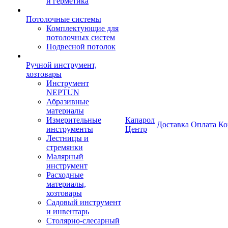
и герметика
Потолочные системы
Комплектующие для
потолочных систем
Подвесной потолок
Ручной инструмент,
хозтовары
Инструмент
NEPTUN
Абразивные
материалы
Измерительные
Капарол
Доставка
Оплата
Ко
инструменты
Центр
Лестницы и
стремянки
Малярный
инструмент
Расходные
материалы,
хозтовары
Садовый инструмент
и инвентарь
Столярно-слесарный