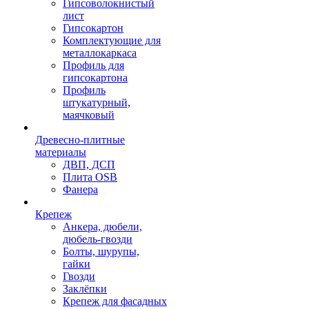
Гипсоволокнистый
лист
Гипсокартон
Комплектующие для
металлокаркаса
Профиль для
гипсокартона
Профиль
штукатурный,
маячковый
Древесно-плитные
материалы
ДВП, ДСП
Плита OSB
Фанера
Крепеж
Анкера, дюбели,
дюбель-гвозди
Болты, шурупы,
гайки
Гвозди
Заклёпки
Крепеж для фасадных