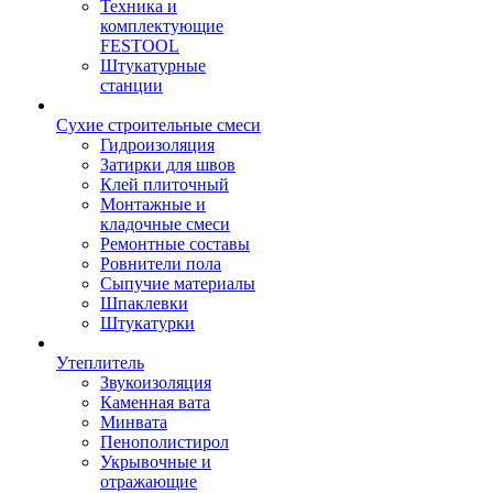
Техника и
комплектующие
FESTOOL
Штукатурные
станции
Сухие строительные смеси
Гидроизоляция
Затирки для швов
Клей плиточный
Монтажные и
кладочные смеси
Ремонтные составы
Ровнители пола
Сыпучие материалы
Шпаклевки
Штукатурки
Утеплитель
Звукоизоляция
Каменная вата
Минвата
Пенополистирол
Укрывочные и
отражающие