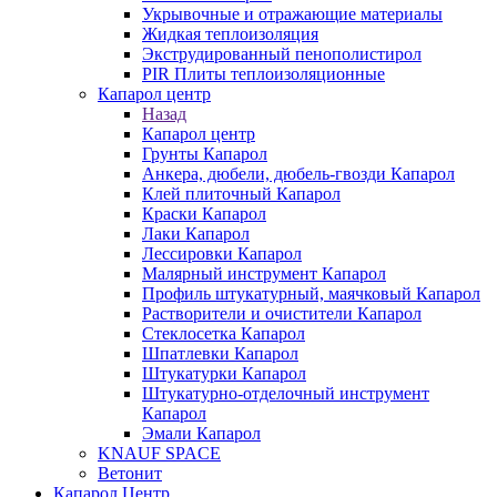
Укрывочные и отражающие материалы
Жидкая теплоизоляция
Экструдированный пенополистирол
PIR Плиты теплоизоляционные
Капарол центр
Назад
Капарол центр
Грунты Капарол
Анкера, дюбели, дюбель-гвозди Капарол
Клей плиточный Капарол
Краски Капарол
Лаки Капарол
Лессировки Капарол
Малярный инструмент Капарол
Профиль штукатурный, маячковый Капарол
Растворители и очистители Капарол
Cтеклосетка Капарол
Шпатлевки Капарол
Штукатурки Капарол
Штукатурно-отделочный инструмент
Капарол
Эмали Капарол
KNAUF SPACE
Ветонит
Капарол Центр