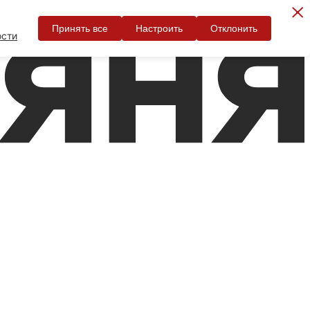
Принять все
Настроить
Отклонить
ости