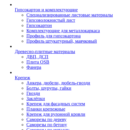
Гипсокартон и комплектующие
Специализированные листовые материалы
Гипсоволокнистый лист
Гипсокартон
Комплектующие для металлокаркаса
Профиль для гипсокартона
Профиль штукатурный, маячковый
Древесно-плитные материалы
ДВП, ДСП
Плита OSB
Фанера
Крепеж
Анкера, дюбели, дюбель-гвозди
Болты, шурупы, гайки
Гвозди
Заклёпки
Крепеж для фасадных систем
Планки крепежные
Крепеж для рулонной кровли
Саморезы по дереву
Саморезы по бетону
Саморезы по металлу