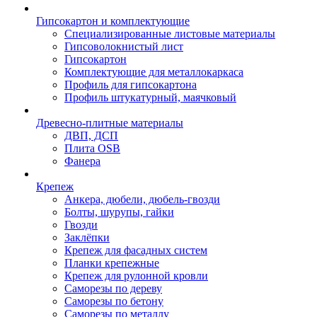
Гипсокартон и комплектующие
Специализированные листовые материалы
Гипсоволокнистый лист
Гипсокартон
Комплектующие для металлокаркаса
Профиль для гипсокартона
Профиль штукатурный, маячковый
Древесно-плитные материалы
ДВП, ДСП
Плита OSB
Фанера
Крепеж
Анкера, дюбели, дюбель-гвозди
Болты, шурупы, гайки
Гвозди
Заклёпки
Крепеж для фасадных систем
Планки крепежные
Крепеж для рулонной кровли
Саморезы по дереву
Саморезы по бетону
Саморезы по металлу