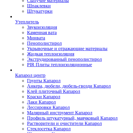
Сыпучие материалы
Шпаклевки
Штукатурки
Утеплитель
Звукоизоляция
Каменная вата
Минвата
Пенополистирол
Укрывочные и отражающие материалы
Жидкая теплоизоляция
Экструдированный пенополистирол
PIR Плиты теплоизоляционные
Капарол центр
Грунты Капарол
Анкера, дюбели, дюбель-гвозди Капарол
Клей плиточный Капарол
Краски Капарол
Лаки Капарол
Лессировки Капарол
Малярный инструмент Капарол
Профиль штукатурный, маячковый Капарол
Растворители и очистители Капарол
Cтеклосетка Капарол