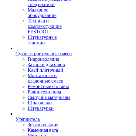
спецтехники
Малярное
оборудование
Техника и
комплектующие
FESTOOL
Штукатурные
станции
Сухие строительные смеси
Гидроизоляция
Затирки для швов
Клей плиточный
Монтажные и
кладочные смеси
Ремонтные составы
Ровнители пола
Сыпучие материалы
Шпаклевки
Штукатурки
Утеплитель
Звукоизоляция
Каменная вата
Минвата