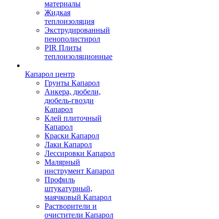
материалы
Жидкая
теплоизоляция
Экструдированный
пенополистирол
PIR Плиты
теплоизоляционные
Капарол центр
Грунты Капарол
Анкера, дюбели,
дюбель-гвозди
Капарол
Клей плиточный
Капарол
Краски Капарол
Лаки Капарол
Лессировки Капарол
Малярный
инструмент Капарол
Профиль
штукатурный,
маячковый Капарол
Растворители и
очистители Капарол