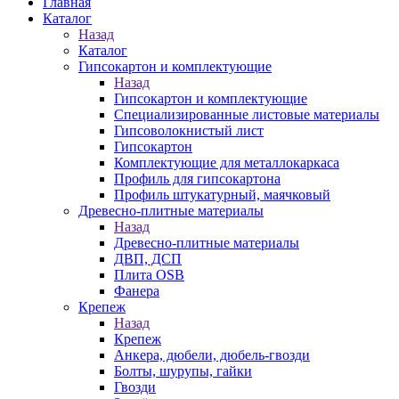
Главная
Каталог
Назад
Каталог
Гипсокартон и комплектующие
Назад
Гипсокартон и комплектующие
Специализированные листовые материалы
Гипсоволокнистый лист
Гипсокартон
Комплектующие для металлокаркаса
Профиль для гипсокартона
Профиль штукатурный, маячковый
Древесно-плитные материалы
Назад
Древесно-плитные материалы
ДВП, ДСП
Плита OSB
Фанера
Крепеж
Назад
Крепеж
Анкера, дюбели, дюбель-гвозди
Болты, шурупы, гайки
Гвозди