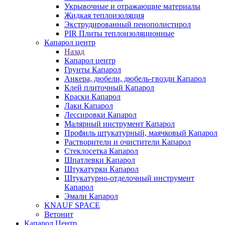
Укрывочные и отражающие материалы
Жидкая теплоизоляция
Экструдированный пенополистирол
PIR Плиты теплоизоляционные
Капарол центр
Назад
Капарол центр
Грунты Капарол
Анкера, дюбели, дюбель-гвозди Капарол
Клей плиточный Капарол
Краски Капарол
Лаки Капарол
Лессировки Капарол
Малярный инструмент Капарол
Профиль штукатурный, маячковый Капарол
Растворители и очистители Капарол
Cтеклосетка Капарол
Шпатлевки Капарол
Штукатурки Капарол
Штукатурно-отделочный инструмент
Капарол
Эмали Капарол
KNAUF SPACE
Ветонит
Капарол Центр