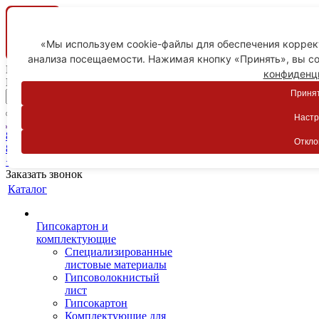
«Мы используем cookie-файлы для обеспечения коррект
анализа посещаемости. Нажимая кнопку «Принять», вы со
Ваш город
конфиденц
Пятигорск
Принят
Настр
Личный кабинет
8-800-775-59-89
Откло
8-800-775-59-89
+7 918 754-83-77
Заказать звонок
Каталог
Гипсокартон и
комплектующие
Специализированные
листовые материалы
Гипсоволокнистый
лист
Гипсокартон
Комплектующие для