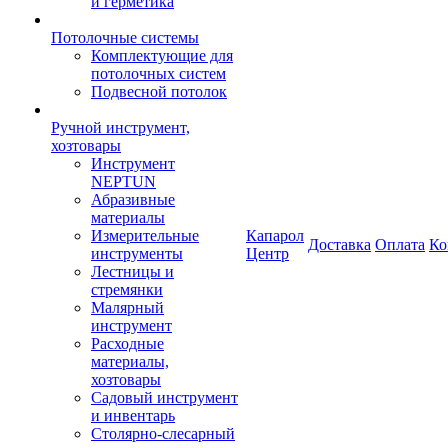
и герметика
Потолочные системы
Комплектующие для
потолочных систем
Подвесной потолок
Ручной инструмент,
хозтовары
Инструмент
NEPTUN
Абразивные
материалы
Измерительные
Капарол
Доставка
Оплата
Ко
инструменты
Центр
Лестницы и
стремянки
Малярный
инструмент
Расходные
материалы,
хозтовары
Садовый инструмент
и инвентарь
Столярно-слесарный