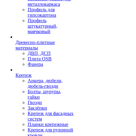
металлокаркаса
Профиль для
гипсокартона
Профиль
штукатурный,
маячковый
Древесно-плитные
материалы
ДВП, ДСП
Плита OSB
Фанера
Крепеж
Анкера, дюбели,
дюбель-гвозди
Болты, шурупы,
гайки
Гвозди
Заклёпки
Крепеж для фасадных
систем
Планки крепежные
Крепеж для рулонной
кровли