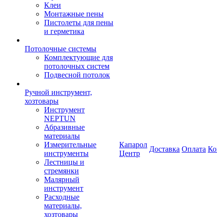
Клеи
Монтажные пены
Пистолеты для пены
и герметика
Потолочные системы
Комплектующие для
потолочных систем
Подвесной потолок
Ручной инструмент,
хозтовары
Инструмент
NEPTUN
Абразивные
материалы
Измерительные
Капарол
Доставка
Оплата
Ко
инструменты
Центр
Лестницы и
стремянки
Малярный
инструмент
Расходные
материалы,
хозтовары