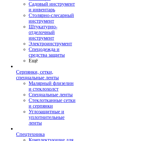
Садовый инструмент
и инвентарь
Столярно-слесарный
инструмент
Штукатурно-
отделочный
инструмент
Электроинструмент
Спецодежда и
средства защиты
Ещё
Серпянки, сетки,
специальные ленты
Малярный флизелин
и стеклохолст
Специальные ленты
Стеклотканные сетки
и серпянки
Углозащитные и
уплотнительные
ленты
Спецтехника
Комплектующие для