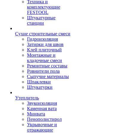
Техника и
комплектующие
FESTOOL
Штукатурные
станции
Сухие строительные смеси
Гидроизоляция
Затирки для швов
Клей плиточный
Монтажные и
кладочные смеси
Ремонтные составы
Ровнители пола
Сыпучие материалы
Шпаклевки
Штукатурки
Утеплитель
Звукоизоляция
Каменная вата
Минвата
Пенополистирол
Укрывочные и
отражающие