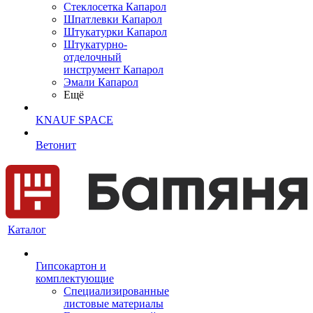
Cтеклосетка Капарол
Шпатлевки Капарол
Штукатурки Капарол
Штукатурно-
отделочный
инструмент Капарол
Эмали Капарол
Ещё
KNAUF SPACE
Ветонит
Каталог
Гипсокартон и
комплектующие
Специализированные
листовые материалы