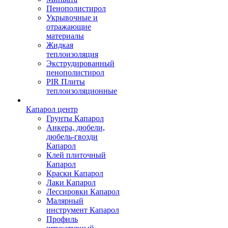
Пенополистирол
Укрывочные и
отражающие
материалы
Жидкая
теплоизоляция
Экструдированный
пенополистирол
PIR Плиты
теплоизоляционные
Капарол центр
Грунты Капарол
Анкера, дюбели,
дюбель-гвозди
Капарол
Клей плиточный
Капарол
Краски Капарол
Лаки Капарол
Лессировки Капарол
Малярный
инструмент Капарол
Профиль