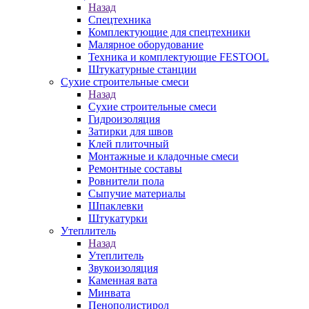
Назад
Спецтехника
Комплектующие для спецтехники
Малярное оборудование
Техника и комплектующие FESTOOL
Штукатурные станции
Сухие строительные смеси
Назад
Сухие строительные смеси
Гидроизоляция
Затирки для швов
Клей плиточный
Монтажные и кладочные смеси
Ремонтные составы
Ровнители пола
Сыпучие материалы
Шпаклевки
Штукатурки
Утеплитель
Назад
Утеплитель
Звукоизоляция
Каменная вата
Минвата
Пенополистирол