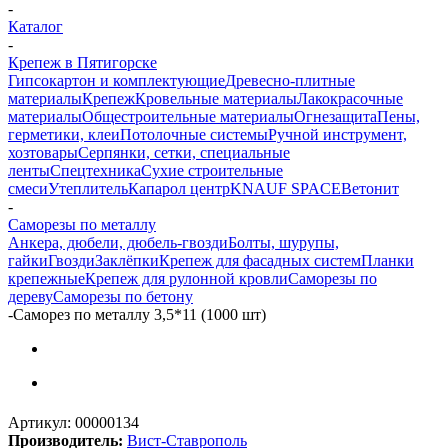
-
Каталог
-
Крепеж в Пятигорске
Гипсокартон и комплектующие
Древесно-плитные
материалы
Крепеж
Кровельные материалы
Лакокрасочные
материалы
Общестроительные материалы
Огнезащита
Пены,
герметики, клеи
Потолочные системы
Ручной инструмент,
хозтовары
Серпянки, сетки, специальные
ленты
Спецтехника
Сухие строительные
смеси
Утеплитель
Капарол центр
KNAUF SPACE
Ветонит
-
Саморезы по металлу
Анкера, дюбели, дюбель-гвозди
Болты, шурупы,
гайки
Гвозди
Заклёпки
Крепеж для фасадных систем
Планки
крепежные
Крепеж для рулонной кровли
Саморезы по
дереву
Саморезы по бетону
-
Саморез по металлу 3,5*11 (1000 шт)
Артикул:
00000134
Производитель:
Вист-Ставрополь