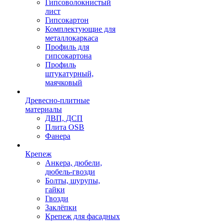
Гипсоволокнистый
лист
Гипсокартон
Комплектующие для
металлокаркаса
Профиль для
гипсокартона
Профиль
штукатурный,
маячковый
Древесно-плитные
материалы
ДВП, ДСП
Плита OSB
Фанера
Крепеж
Анкера, дюбели,
дюбель-гвозди
Болты, шурупы,
гайки
Гвозди
Заклёпки
Крепеж для фасадных