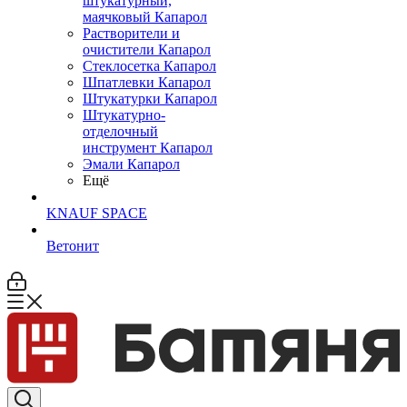
штукатурный,
маячковый Капарол
Растворители и
очистители Капарол
Cтеклосетка Капарол
Шпатлевки Капарол
Штукатурки Капарол
Штукатурно-
отделочный
инструмент Капарол
Эмали Капарол
Ещё
KNAUF SPACE
Ветонит