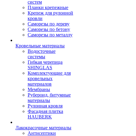
систем
Планки крепежные
Крепеж для рулонной
кровли
Саморезы по дереву
Саморезы по бетону
Саморезы по металлу
Кровельные материалы
Водосточные
системы
Гибкая черепица
SHINGLAS
Комплектующие для
кровельных
материалов
Мембраны
Рубероид, битумные
материалы
Рулонная кровля
Фасадная плитка
HAUBERK
Лакокрасочные материалы
Антисептики