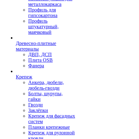
металлокаркаса
Профиль для
гипсокартона
Профиль
штукатурный,
маячковый
Древесно-плитные
материалы
ДВП, ДСП
Плита OSB
Фанера
Крепеж
Анкера, дюбели,
дюбель-гвозди
Болты, шурупы,
гайки
Гвозди
Заклёпки
Крепеж для фасадных
систем
Планки крепежные
Крепеж для рулонной
кровли