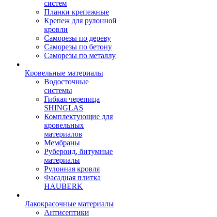
систем
Планки крепежные
Крепеж для рулонной
кровли
Саморезы по дереву
Саморезы по бетону
Саморезы по металлу
Кровельные материалы
Водосточные
системы
Гибкая черепица
SHINGLAS
Комплектующие для
кровельных
материалов
Мембраны
Рубероид, битумные
материалы
Рулонная кровля
Фасадная плитка
HAUBERK
Лакокрасочные материалы
Антисептики