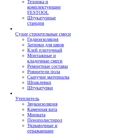
Техника и
комплектующие
FESTOOL
Штукатурные
станции
Сухие строительные смеси
Гидроизоляция
Затирки для швов
Клей плиточный
Монтажные и
кладочные смеси
Ремонтные составы
Ровнители пола
Сыпучие материалы
Шпаклевки
Штукатурки
Утеплитель
Звукоизоляция
Каменная вата
Минвата
Пенополистирол
Укрывочные и
отражающие