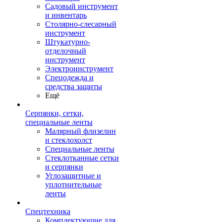
Садовый инструмент
и инвентарь
Столярно-слесарный
инструмент
Штукатурно-
отделочный
инструмент
Электроинструмент
Спецодежда и
средства защиты
Ещё
Серпянки, сетки,
специальные ленты
Малярный флизелин
и стеклохолст
Специальные ленты
Стеклотканные сетки
и серпянки
Углозащитные и
уплотнительные
ленты
Спецтехника
Комплектующие для