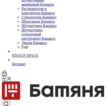
штукатурный,
маячковый Капарол
Растворители и
очистители Капарол
Cтеклосетка Капарол
Шпатлевки Капарол
Штукатурки Капарол
Штукатурно-
отделочный
инструмент Капарол
Эмали Капарол
Ещё
KNAUF SPACE
Ветонит