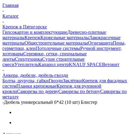
Главная
-
Каталог
-
Крепеж в Пятигорске
Гипсокартон и комплектующие
Древесно-плитные
материалы
Крепеж
Кровельные материалы
Лакокрасочные
материалы
Общестроительные материалы
Огнезащита
Пены,
герметики, клеи
Потолочные системы
Ручной инструмент,
хозтовары
Серпянки, сетки, специальные
ленты
Спецтехника
Сухие строительные
смеси
Утеплитель
Капарол центр
KNAUF SPACE
Ветонит
-
Анкера, дюбели, дюбель-гвозди
Болты, шурупы, гайки
Гвозди
Заклёпки
Крепеж для фасадных
систем
Планки крепежные
Крепеж для рулонной
кровли
Саморезы по дереву
Саморезы по бетону
Саморезы по
металлу
-
Дюбель универсальный 6*42 (10 шт) Блистер