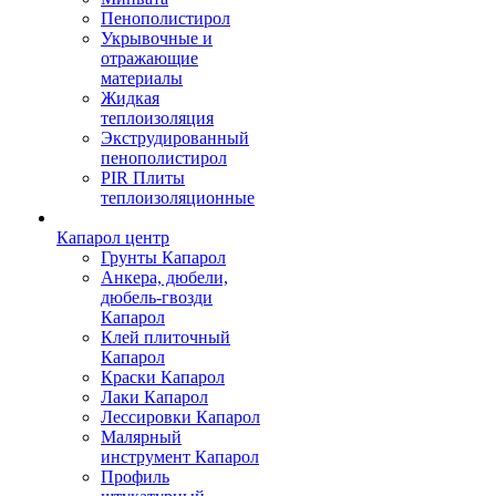
Пенополистирол
Укрывочные и
отражающие
материалы
Жидкая
теплоизоляция
Экструдированный
пенополистирол
PIR Плиты
теплоизоляционные
Капарол центр
Грунты Капарол
Анкера, дюбели,
дюбель-гвозди
Капарол
Клей плиточный
Капарол
Краски Капарол
Лаки Капарол
Лессировки Капарол
Малярный
инструмент Капарол
Профиль