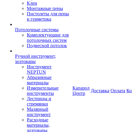
Клеи
Монтажные пены
Пистолеты для пены
и герметика
Потолочные системы
Комплектующие для
потолочных систем
Подвесной потолок
Ручной инструмент,
хозтовары
Инструмент
NEPTUN
Абразивные
материалы
Измерительные
Капарол
Доставка
Оплата
Ко
инструменты
Центр
Лестницы и
стремянки
Малярный
инструмент
Расходные
материалы,
хозтовары