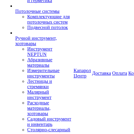
и герметика
Потолочные системы
Комплектующие для
потолочных систем
Подвесной потолок
Ручной инструмент,
хозтовары
Инструмент
NEPTUN
Абразивные
материалы
Измерительные
Капарол
Доставка
Оплата
Ко
инструменты
Центр
Лестницы и
стремянки
Малярный
инструмент
Расходные
материалы,
хозтовары
Садовый инструмент
и инвентарь
Столярно-слесарный