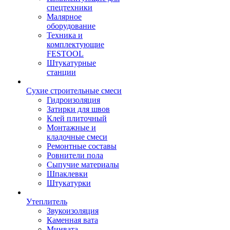
спецтехники
Малярное
оборудование
Техника и
комплектующие
FESTOOL
Штукатурные
станции
Сухие строительные смеси
Гидроизоляция
Затирки для швов
Клей плиточный
Монтажные и
кладочные смеси
Ремонтные составы
Ровнители пола
Сыпучие материалы
Шпаклевки
Штукатурки
Утеплитель
Звукоизоляция
Каменная вата
Минвата