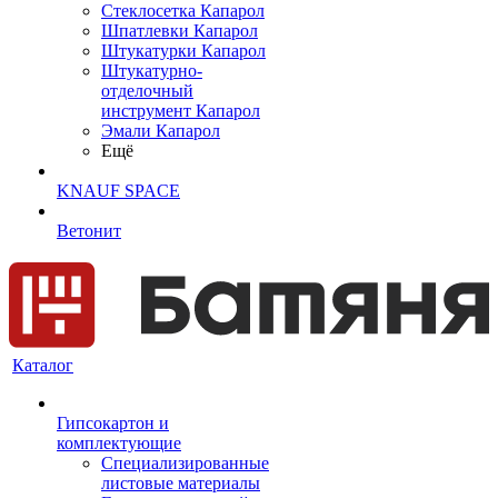
Cтеклосетка Капарол
Шпатлевки Капарол
Штукатурки Капарол
Штукатурно-
отделочный
инструмент Капарол
Эмали Капарол
Ещё
KNAUF SPACE
Ветонит
Каталог
Гипсокартон и
комплектующие
Специализированные
листовые материалы