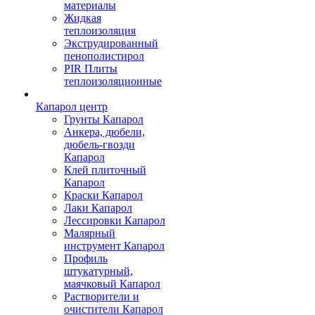
материалы
Жидкая
теплоизоляция
Экструдированный
пенополистирол
PIR Плиты
теплоизоляционные
Капарол центр
Грунты Капарол
Анкера, дюбели,
дюбель-гвозди
Капарол
Клей плиточный
Капарол
Краски Капарол
Лаки Капарол
Лессировки Капарол
Малярный
инструмент Капарол
Профиль
штукатурный,
маячковый Капарол
Растворители и
очистители Капарол