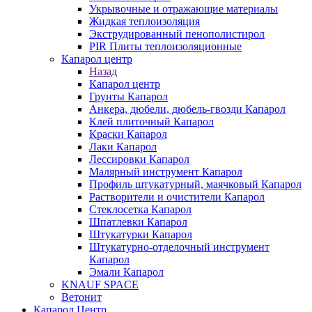
Укрывочные и отражающие материалы
Жидкая теплоизоляция
Экструдированный пенополистирол
PIR Плиты теплоизоляционные
Капарол центр
Назад
Капарол центр
Грунты Капарол
Анкера, дюбели, дюбель-гвозди Капарол
Клей плиточный Капарол
Краски Капарол
Лаки Капарол
Лессировки Капарол
Малярный инструмент Капарол
Профиль штукатурный, маячковый Капарол
Растворители и очистители Капарол
Cтеклосетка Капарол
Шпатлевки Капарол
Штукатурки Капарол
Штукатурно-отделочный инструмент
Капарол
Эмали Капарол
KNAUF SPACE
Ветонит
Капарол Центр