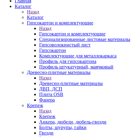
Главная
Каталог
Назад
Каталог
Гипсокартон и комплектующие
Назад
Гипсокартон и комплектующие
Специализированные листовые материалы
Гипсоволокнистый лист
Гипсокартон
Комплектующие для металлокаркаса
Профиль для гипсокартона
Профиль штукатурный, маячковый
Древесно-плитные материалы
Назад
Древесно-плитные материалы
ДВП, ДСП
Плита OSB
Фанера
Крепеж
Назад
Крепеж
Анкера, дюбели, дюбель-гвозди
Болты, шурупы, гайки
Гвозди