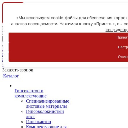
«Мы используем cookie-файлы для обеспечения коррект
анализа посещаемости. Нажимая кнопку «Принять», вы со
Ваш город
конфиденц
Пятигорск
Принят
Настр
Личный кабинет
8-800-775-59-89
Откло
8-800-775-59-89
+7 918 754-83-77
Заказать звонок
Каталог
Гипсокартон и
комплектующие
Специализированные
листовые материалы
Гипсоволокнистый
лист
Гипсокартон
Комплектующие для