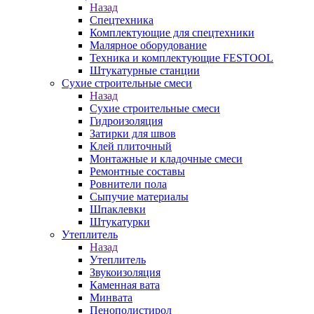
Назад
Спецтехника
Комплектующие для спецтехники
Малярное оборудование
Техника и комплектующие FESTOOL
Штукатурные станции
Сухие строительные смеси
Назад
Сухие строительные смеси
Гидроизоляция
Затирки для швов
Клей плиточный
Монтажные и кладочные смеси
Ремонтные составы
Ровнители пола
Сыпучие материалы
Шпаклевки
Штукатурки
Утеплитель
Назад
Утеплитель
Звукоизоляция
Каменная вата
Минвата
Пенополистирол