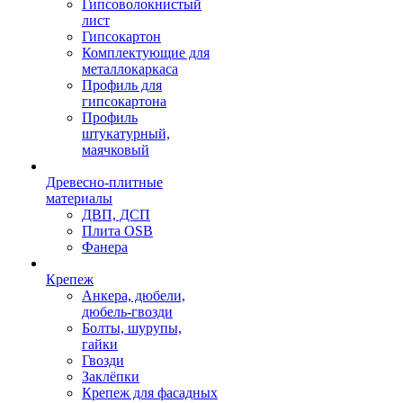
Гипсоволокнистый
лист
Гипсокартон
Комплектующие для
металлокаркаса
Профиль для
гипсокартона
Профиль
штукатурный,
маячковый
Древесно-плитные
материалы
ДВП, ДСП
Плита OSB
Фанера
Крепеж
Анкера, дюбели,
дюбель-гвозди
Болты, шурупы,
гайки
Гвозди
Заклёпки
Крепеж для фасадных