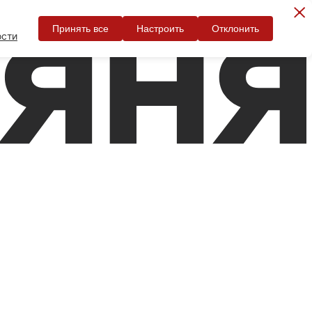
Принять все
Настроить
Отклонить
ости