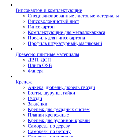
Гипсокартон и комплектующие
Специализированные листовые материалы
Гипсоволокнистый лист
Гипсокартон
Комплектующие для металлокаркаса
Профиль для гипсокартона
Профиль штукатурный, маячковый
Древесно-плитные материалы
ДВП, ДСП
Плита OSB
Фанера
Крепеж
Анкера, дюбели, дюбель-гвозди
Болты, шурупы, гайки
Гвозди
Заклёпки
Крепеж для фасадных систем
Планки крепежные
Крепеж для рулонной кровли
Саморезы по дереву
Саморезы по бетону
Саморезы по металлу