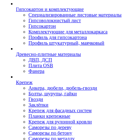
Гипсокартон и комплектующие
Специализированные листовые материалы
Гипсоволокнистый лист
Гипсокартон
Комплектующие для металлокаркаса
Профиль для гипсокартона
Профиль штукатурный, маячковый
Древесно-плитные материалы
ДВП, ДСП
Плита OSB
Фанера
Крепеж
Анкера, дюбели, дюбель-гвозди
Болты, шурупы, гайки
Гвозди
Заклёпки
Крепеж для фасадных систем
Планки крепежные
Крепеж для рулонной кровли
Саморезы по дереву
Саморезы по бетону
Саморезы по металлу