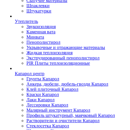
Сыпучие материалы
Шпаклевки
Штукатурки
Утеплитель
Звукоизоляция
Каменная вата
Минвата
Пенополистирол
Укрывочные и отражающие материалы
Жидкая теплоизоляция
Экструдированный пенополистирол
PIR Плиты теплоизоляционные
Капарол центр
Грунты Капарол
Анкера, дюбели, дюбель-гвозди Капарол
Клей плиточный Капарол
Краски Капарол
Лаки Капарол
Лессировки Капарол
Малярный инструмент Капарол
Профиль штукатурный, маячковый Капарол
Растворители и очистители Капарол
Cтеклосетка Капарол