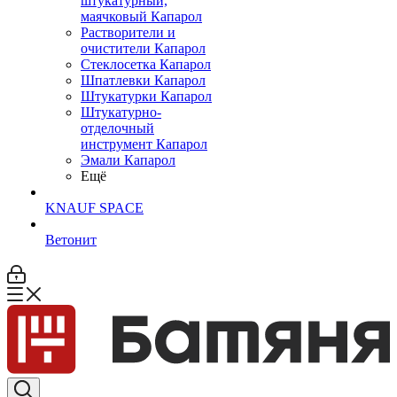
штукатурный,
маячковый Капарол
Растворители и
очистители Капарол
Cтеклосетка Капарол
Шпатлевки Капарол
Штукатурки Капарол
Штукатурно-
отделочный
инструмент Капарол
Эмали Капарол
Ещё
KNAUF SPACE
Ветонит