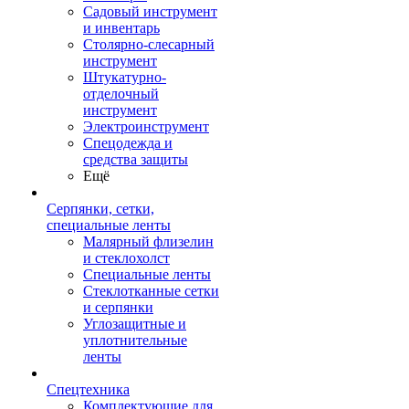
Садовый инструмент
и инвентарь
Столярно-слесарный
инструмент
Штукатурно-
отделочный
инструмент
Электроинструмент
Спецодежда и
средства защиты
Ещё
Серпянки, сетки,
специальные ленты
Малярный флизелин
и стеклохолст
Специальные ленты
Стеклотканные сетки
и серпянки
Углозащитные и
уплотнительные
ленты
Спецтехника
Комплектующие для