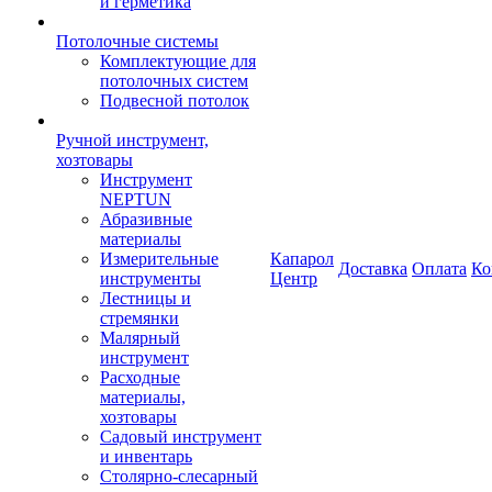
и герметика
Потолочные системы
Комплектующие для
потолочных систем
Подвесной потолок
Ручной инструмент,
хозтовары
Инструмент
NEPTUN
Абразивные
материалы
Измерительные
Капарол
Доставка
Оплата
Ко
инструменты
Центр
Лестницы и
стремянки
Малярный
инструмент
Расходные
материалы,
хозтовары
Садовый инструмент
и инвентарь
Столярно-слесарный