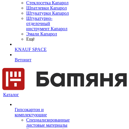
Cтеклосетка Капарол
Шпатлевки Капарол
Штукатурки Капарол
Штукатурно-
отделочный
инструмент Капарол
Эмали Капарол
Ещё
KNAUF SPACE
Ветонит
Каталог
Гипсокартон и
комплектующие
Специализированные
листовые материалы