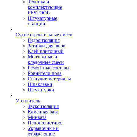
Техника и
комплектующие
FESTOOL
Штукатурные
станции
Сухие строительные смеси
Гидроизоляция
Затирки для швов
Клей плиточный
Монтажные и
кладочные смеси
Ремонтные составы
Ровнители пола
Сыпучие материалы
Шпаклевки
Штукатурки
Утеплитель
Звукоизоляция
Каменная вата
Минвата
Пенополистирол
Укрывочные и
отражающие