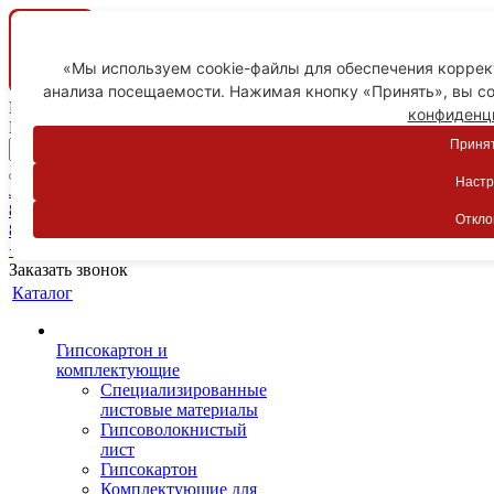
«Мы используем cookie-файлы для обеспечения коррект
анализа посещаемости. Нажимая кнопку «Принять», вы со
Ваш город
конфиденц
Пятигорск
Принят
Настр
Личный кабинет
8-800-775-59-89
Откло
8-800-775-59-89
+7 918 754-83-77
Заказать звонок
Каталог
Гипсокартон и
комплектующие
Специализированные
листовые материалы
Гипсоволокнистый
лист
Гипсокартон
Комплектующие для