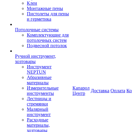
Клеи
Монтажные пены
Пистолеты для пены
и герметика
Потолочные системы
Комплектующие для
потолочных систем
Подвесной потолок
Ручной инструмент,
хозтовары
Инструмент
NEPTUN
Абразивные
материалы
Измерительные
Капарол
Доставка
Оплата
Ко
инструменты
Центр
Лестницы и
стремянки
Малярный
инструмент
Расходные
материалы,
хозтовары