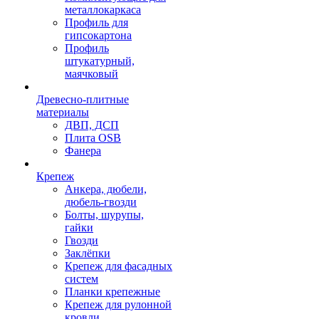
металлокаркаса
Профиль для
гипсокартона
Профиль
штукатурный,
маячковый
Древесно-плитные
материалы
ДВП, ДСП
Плита OSB
Фанера
Крепеж
Анкера, дюбели,
дюбель-гвозди
Болты, шурупы,
гайки
Гвозди
Заклёпки
Крепеж для фасадных
систем
Планки крепежные
Крепеж для рулонной
кровли