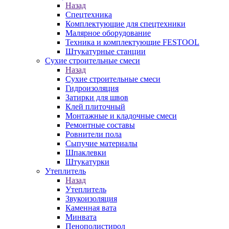
Назад
Спецтехника
Комплектующие для спецтехники
Малярное оборудование
Техника и комплектующие FESTOOL
Штукатурные станции
Сухие строительные смеси
Назад
Сухие строительные смеси
Гидроизоляция
Затирки для швов
Клей плиточный
Монтажные и кладочные смеси
Ремонтные составы
Ровнители пола
Сыпучие материалы
Шпаклевки
Штукатурки
Утеплитель
Назад
Утеплитель
Звукоизоляция
Каменная вата
Минвата
Пенополистирол