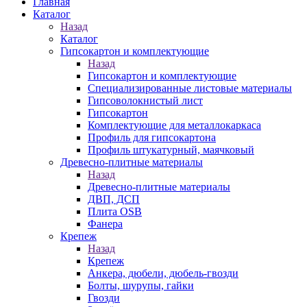
Главная
Каталог
Назад
Каталог
Гипсокартон и комплектующие
Назад
Гипсокартон и комплектующие
Специализированные листовые материалы
Гипсоволокнистый лист
Гипсокартон
Комплектующие для металлокаркаса
Профиль для гипсокартона
Профиль штукатурный, маячковый
Древесно-плитные материалы
Назад
Древесно-плитные материалы
ДВП, ДСП
Плита OSB
Фанера
Крепеж
Назад
Крепеж
Анкера, дюбели, дюбель-гвозди
Болты, шурупы, гайки
Гвозди