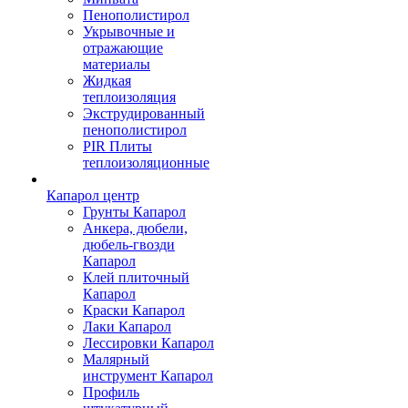
Пенополистирол
Укрывочные и
отражающие
материалы
Жидкая
теплоизоляция
Экструдированный
пенополистирол
PIR Плиты
теплоизоляционные
Капарол центр
Грунты Капарол
Анкера, дюбели,
дюбель-гвозди
Капарол
Клей плиточный
Капарол
Краски Капарол
Лаки Капарол
Лессировки Капарол
Малярный
инструмент Капарол
Профиль