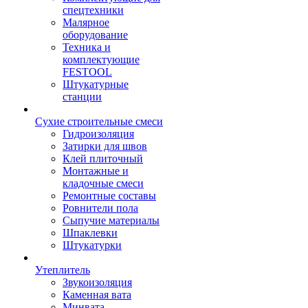
спецтехники
Малярное
оборудование
Техника и
комплектующие
FESTOOL
Штукатурные
станции
Сухие строительные смеси
Гидроизоляция
Затирки для швов
Клей плиточный
Монтажные и
кладочные смеси
Ремонтные составы
Ровнители пола
Сыпучие материалы
Шпаклевки
Штукатурки
Утеплитель
Звукоизоляция
Каменная вата
Минвата