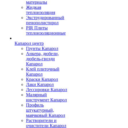
материалы
Жидкая
теплоизоляция
Экструдированный
пенополистирол
PIR Плиты
теплоизоляционные
Капарол центр
Грунты Капарол
Анкера, дюбели,
дюбель-гвозди
Капарол
Клей плиточный
Капарол
Краски Капарол
Лаки Капарол
Лессировки Капарол
Малярный
инструмент Капарол
Профиль
штукатурный,
маячковый Капарол
Растворители и
очистители Капарол