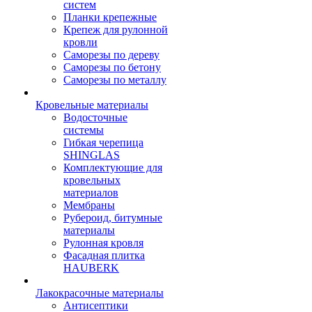
систем
Планки крепежные
Крепеж для рулонной
кровли
Саморезы по дереву
Саморезы по бетону
Саморезы по металлу
Кровельные материалы
Водосточные
системы
Гибкая черепица
SHINGLAS
Комплектующие для
кровельных
материалов
Мембраны
Рубероид, битумные
материалы
Рулонная кровля
Фасадная плитка
HAUBERK
Лакокрасочные материалы
Антисептики