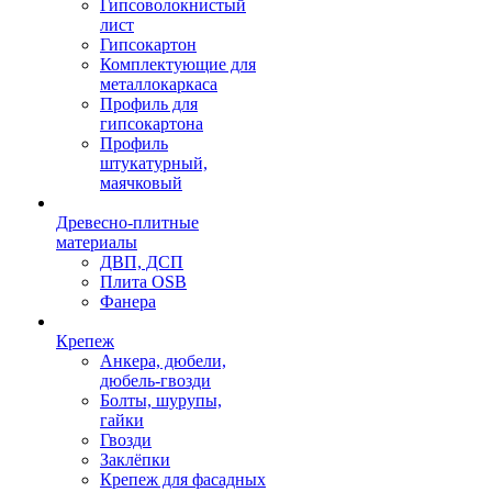
Гипсоволокнистый
лист
Гипсокартон
Комплектующие для
металлокаркаса
Профиль для
гипсокартона
Профиль
штукатурный,
маячковый
Древесно-плитные
материалы
ДВП, ДСП
Плита OSB
Фанера
Крепеж
Анкера, дюбели,
дюбель-гвозди
Болты, шурупы,
гайки
Гвозди
Заклёпки
Крепеж для фасадных