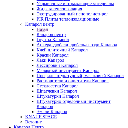
Укрывочные и отражающие материалы
Жидкая теплоизоляция
Экструдированный пенополистирол
PIR Плиты теплоизоляционные
Капарол центр
Назад
Капарол центр
Грунты Капарол
Анкера, дюбели, дюбель-гвозди Капарол
Клей плиточный Капарол
Краски Капарол
Лаки Капарол
Лессировки Капарол
Малярный инструмент Капарол
Профиль штукатурный, маячковый Капарол
Растворители и очистители Капарол
Cтеклосетка Капарол
Шпатлевки Капарол
Штукатурки Капарол
Штукатурно-отделочный инструмент
Капарол
Эмали Капарол
KNAUF SPACE
Ветонит
Капарол Центр