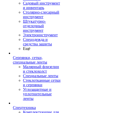
Садовый инструмент
и инвентарь
Столярно-слесарный
инструмент
Штукатурно-
отделочный
инструмент
Электроинструмент
Спецодежда и
средства защиты
Ещё
Серпянки, сетки,
специальные ленты
Малярный флизелин
и стеклохолст
Специальные ленты
Стеклотканные сетки
и серпянки
Углозащитные и
уплотнительные
ленты
Спецтехника
Комплектующие для