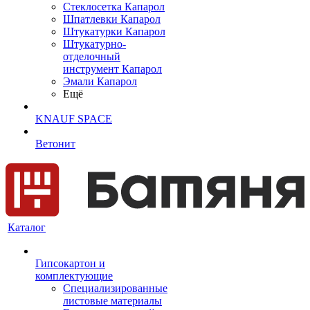
Cтеклосетка Капарол
Шпатлевки Капарол
Штукатурки Капарол
Штукатурно-
отделочный
инструмент Капарол
Эмали Капарол
Ещё
KNAUF SPACE
Ветонит
Каталог
Гипсокартон и
комплектующие
Специализированные
листовые материалы