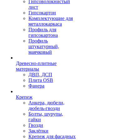
Гипсоволокнистый
лист
Гипсокартон
Комплектующие для
металлокаркаса
Профиль для
гипсокартона
Профиль
штукатурный,
маячковый
Древесно-плитные
материалы
ДВП, ДСП
Плита OSB
Фанера
Крепеж
Анкера, дюбели,
дюбель-гвозди
Болты, шурупы,
гайки
Гвозди
Заклёпки
Крепеж для фасадных