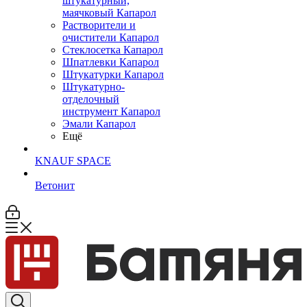
штукатурный,
маячковый Капарол
Растворители и
очистители Капарол
Cтеклосетка Капарол
Шпатлевки Капарол
Штукатурки Капарол
Штукатурно-
отделочный
инструмент Капарол
Эмали Капарол
Ещё
KNAUF SPACE
Ветонит