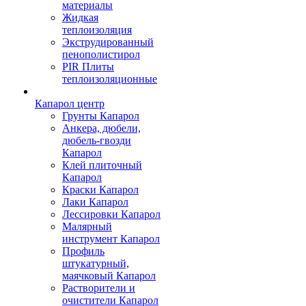
материалы
Жидкая
теплоизоляция
Экструдированный
пенополистирол
PIR Плиты
теплоизоляционные
Капарол центр
Грунты Капарол
Анкера, дюбели,
дюбель-гвозди
Капарол
Клей плиточный
Капарол
Краски Капарол
Лаки Капарол
Лессировки Капарол
Малярный
инструмент Капарол
Профиль
штукатурный,
маячковый Капарол
Растворители и
очистители Капарол