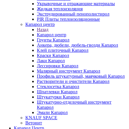
Укрывочные и отражающие материалы
Жидкая теплоизоляция
Экструдированный пенополистирол
PIR Плиты теплоизоляционные
Капарол центр
Назад
Капарол центр
Грунты Капарол
Анкера, дюбели, дюбель-гвозди Капарол
Клей плиточный Капарол
Краски Капарол
Лаки Капарол
Лессировки Капарол
Малярный инструмент Капарол
Профиль штукатурный, маячковый Капарол
Растворители и очистители Капарол
Cтеклосетка Капарол
Шпатлевки Капарол
Штукатурки Капарол
Штукатурно-отделочный инструмент
Капарол
Эмали Капарол
KNAUF SPACE
Ветонит
Капарол Центр