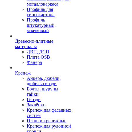
металлокаркаса
Профиль для
гипсокартона
Профиль
штукатурный,
маячковый
Древесно-плитные
материалы
ДВП, ДСП
Плита OSB
Фанера
Крепеж
Анкера, дюбели,
дюбель-гвозди
Болты, шурупы,
гайки
Гвозди
Заклёпки
Крепеж для фасадных
систем
Планки крепежные
Крепеж для рулонной
кровли