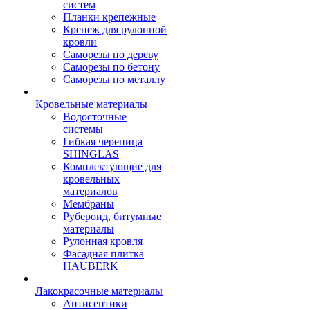
систем
Планки крепежные
Крепеж для рулонной
кровли
Саморезы по дереву
Саморезы по бетону
Саморезы по металлу
Кровельные материалы
Водосточные
системы
Гибкая черепица
SHINGLAS
Комплектующие для
кровельных
материалов
Мембраны
Рубероид, битумные
материалы
Рулонная кровля
Фасадная плитка
HAUBERK
Лакокрасочные материалы
Антисептики