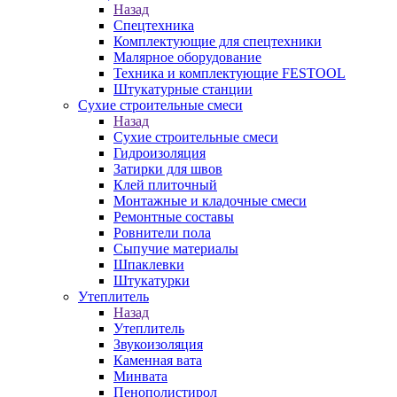
Назад
Спецтехника
Комплектующие для спецтехники
Малярное оборудование
Техника и комплектующие FESTOOL
Штукатурные станции
Сухие строительные смеси
Назад
Сухие строительные смеси
Гидроизоляция
Затирки для швов
Клей плиточный
Монтажные и кладочные смеси
Ремонтные составы
Ровнители пола
Сыпучие материалы
Шпаклевки
Штукатурки
Утеплитель
Назад
Утеплитель
Звукоизоляция
Каменная вата
Минвата
Пенополистирол