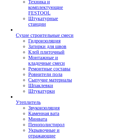
Техника и
комплектующие
FESTOOL
Штукатурные
станции
Сухие строительные смеси
Гидроизоляция
Затирки для швов
Клей плиточный
Монтажные и
кладочные смеси
Ремонтные составы
Ровнители пола
Сыпучие материалы
Шпаклевки
Штукатурки
Утеплитель
Звукоизоляция
Каменная вата
Минвата
Пенополистирол
Укрывочные и
отражающие