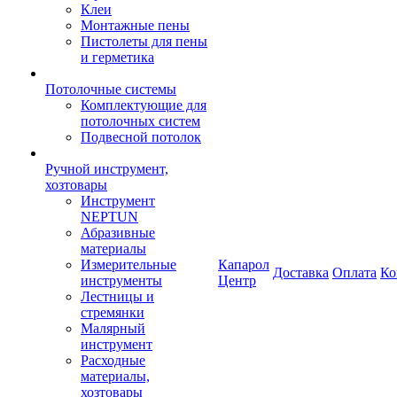
Клеи
Монтажные пены
Пистолеты для пены
и герметика
Потолочные системы
Комплектующие для
потолочных систем
Подвесной потолок
Ручной инструмент,
хозтовары
Инструмент
NEPTUN
Абразивные
материалы
Измерительные
Капарол
Доставка
Оплата
Ко
инструменты
Центр
Лестницы и
стремянки
Малярный
инструмент
Расходные
материалы,
хозтовары