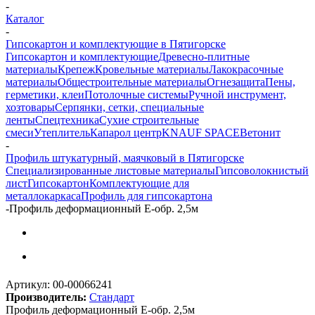
-
Каталог
-
Гипсокартон и комплектующие в Пятигорске
Гипсокартон и комплектующие
Древесно-плитные
материалы
Крепеж
Кровельные материалы
Лакокрасочные
материалы
Общестроительные материалы
Огнезащита
Пены,
герметики, клеи
Потолочные системы
Ручной инструмент,
хозтовары
Серпянки, сетки, специальные
ленты
Спецтехника
Сухие строительные
смеси
Утеплитель
Капарол центр
KNAUF SPACE
Ветонит
-
Профиль штукатурный, маячковый в Пятигорске
Специализированные листовые материалы
Гипсоволокнистый
лист
Гипсокартон
Комплектующие для
металлокаркаса
Профиль для гипсокартона
-
Профиль деформационный E-обр. 2,5м
Артикул:
00-00066241
Производитель:
Стандарт
Профиль деформационный E-обр. 2,5м