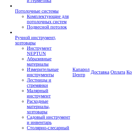
и герметика
Потолочные системы
Комплектующие для
потолочных систем
Подвесной потолок
Ручной инструмент,
хозтовары
Инструмент
NEPTUN
Абразивные
материалы
Измерительные
Капарол
Доставка
Оплата
Ко
инструменты
Центр
Лестницы и
стремянки
Малярный
инструмент
Расходные
материалы,
хозтовары
Садовый инструмент
и инвентарь
Столярно-слесарный