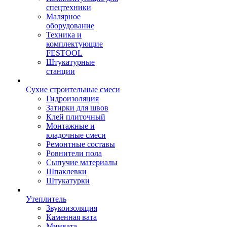
спецтехники
Малярное
оборудование
Техника и
комплектующие
FESTOOL
Штукатурные
станции
Сухие строительные смеси
Гидроизоляция
Затирки для швов
Клей плиточный
Монтажные и
кладочные смеси
Ремонтные составы
Ровнители пола
Сыпучие материалы
Шпаклевки
Штукатурки
Утеплитель
Звукоизоляция
Каменная вата
Минвата