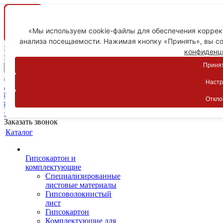
«Мы используем cookie-файлы для обеспечения коррект
анализа посещаемости. Нажимая кнопку «Принять», вы со
Ваш город
конфиденц
Пятигорск
Принят
Настр
Личный кабинет
8-800-775-59-89
Откло
8-800-775-59-89
+7 918 754-83-77
Заказать звонок
Каталог
Гипсокартон и
комплектующие
Специализированные
листовые материалы
Гипсоволокнистый
лист
Гипсокартон
Комплектующие для