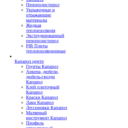
Пенополистирол
Укрывочные и
отражающие
материалы
Жидкая
теплоизоляция
Экструдированный
пенополистирол
PIR Плиты
теплоизоляционные
Капарол центр
Грунты Капарол
Анкера, дюбели,
дюбель-гвозди
Капарол
Клей плиточный
Капарол
Краски Капарол
Лаки Капарол
Лессировки Капарол
Малярный
инструмент Капарол
Профиль