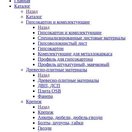
Главная
Каталог
Назад
Каталог
Гипсокартон и комплектующие
Назад
Гипсокартон и комплектующие
Специализированные листовые материалы
Гипсоволокнистый лист
Гипсокартон
Комплектующие для металлокаркаса
Профиль для гипсокартона
Профиль штукатурный, маячковый
Древесно-плитные материалы
Назад
Древесно-плитные материалы
ДВП, ДСП
Плита OSB
Фанера
Крепеж
Назад
Крепеж
Анкера, дюбели, дюбель-гвозди
Болты, шурупы, гайки
Гвозди