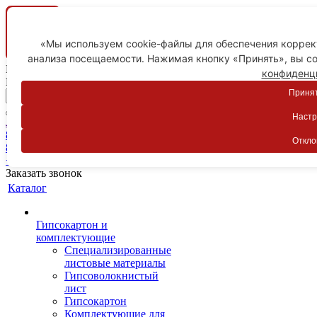
«Мы используем cookie-файлы для обеспечения коррект
анализа посещаемости. Нажимая кнопку «Принять», вы со
Ваш город
конфиденц
Пятигорск
Принят
Настр
Личный кабинет
8-800-775-59-89
Откло
8-800-775-59-89
+7 918 754-83-77
Заказать звонок
Каталог
Гипсокартон и
комплектующие
Специализированные
листовые материалы
Гипсоволокнистый
лист
Гипсокартон
Комплектующие для