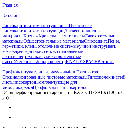
Главная
-
Каталог
-
Гипсокартон и комплектующие в Пятигорске
Гипсокартон и комплектующие
Древесно-плитные
материалы
Крепеж
Кровельные материалы
Лакокрасочные
материалы
Общестроительные материалы
Огнезащита
Пены,
герметики, клеи
Потолочные системы
Ручной инструмент,
хозтовары
Серпянки, сетки, специальные
ленты
Спецтехника
Сухие строительные
смеси
Утеплитель
Капарол центр
KNAUF SPACE
Ветонит
-
Профиль штукатурный, маячковый в Пятигорске
Специализированные листовые материалы
Гипсоволокнистый
лист
Гипсокартон
Комплектующие для
металлокаркаса
Профиль для гипсокартона
-
Угол перфорированный арочный ПВХ 3 м ЦЕЗАРЬ (120шт/
уп)