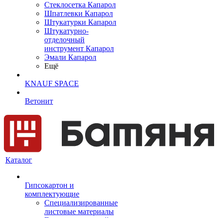
Cтеклосетка Капарол
Шпатлевки Капарол
Штукатурки Капарол
Штукатурно-
отделочный
инструмент Капарол
Эмали Капарол
Ещё
KNAUF SPACE
Ветонит
Каталог
Гипсокартон и
комплектующие
Специализированные
листовые материалы