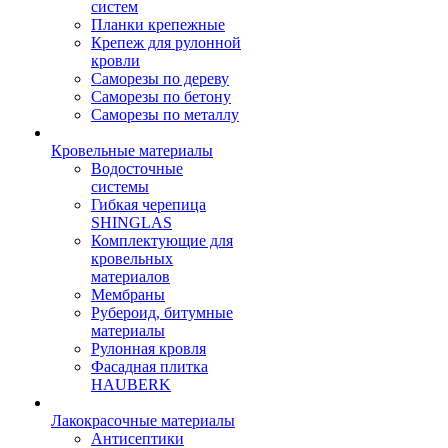
систем
Планки крепежные
Крепеж для рулонной
кровли
Саморезы по дереву
Саморезы по бетону
Саморезы по металлу
Кровельные материалы
Водосточные
системы
Гибкая черепица
SHINGLAS
Комплектующие для
кровельных
материалов
Мембраны
Рубероид, битумные
материалы
Рулонная кровля
Фасадная плитка
HAUBERK
Лакокрасочные материалы
Антисептики