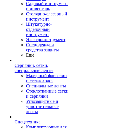
Садовый инструмент
и инвентарь
Столярно-слесарный
инструмент
Штукатурно-
отделочный
инструмент
Электроинструмент
Спецодежда и
средства защиты
Ещё
Серпянки, сетки,
специальные ленты
Малярный флизелин
и стеклохолст
Специальные ленты
Стеклотканные сетки
и серпянки
Углозащитные и
уплотнительные
ленты
Спецтехника
Комплектующие для