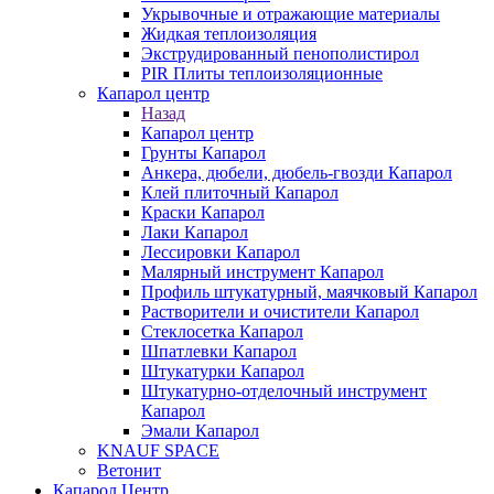
Укрывочные и отражающие материалы
Жидкая теплоизоляция
Экструдированный пенополистирол
PIR Плиты теплоизоляционные
Капарол центр
Назад
Капарол центр
Грунты Капарол
Анкера, дюбели, дюбель-гвозди Капарол
Клей плиточный Капарол
Краски Капарол
Лаки Капарол
Лессировки Капарол
Малярный инструмент Капарол
Профиль штукатурный, маячковый Капарол
Растворители и очистители Капарол
Cтеклосетка Капарол
Шпатлевки Капарол
Штукатурки Капарол
Штукатурно-отделочный инструмент
Капарол
Эмали Капарол
KNAUF SPACE
Ветонит
Капарол Центр