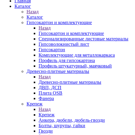
Главная
Каталог
Назад
Каталог
Гипсокартон и комплектующие
Назад
Гипсокартон и комплектующие
Специализированные листовые материалы
Гипсоволокнистый лист
Гипсокартон
Комплектующие для металлокаркаса
Профиль для гипсокартона
Профиль штукатурный, маячковый
Древесно-плитные материалы
Назад
Древесно-плитные материалы
ДВП, ДСП
Плита OSB
Фанера
Крепеж
Назад
Крепеж
Анкера, дюбели, дюбель-гвозди
Болты, шурупы, гайки
Гвозди