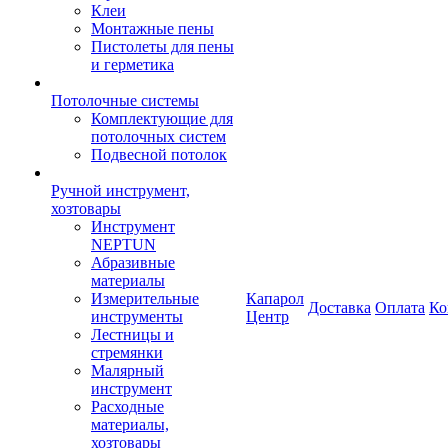
Клеи
Монтажные пены
Пистолеты для пены
и герметика
Потолочные системы
Комплектующие для
потолочных систем
Подвесной потолок
Ручной инструмент,
хозтовары
Инструмент
NEPTUN
Абразивные
материалы
Измерительные
Капарол
Доставка
Оплата
Ко
инструменты
Центр
Лестницы и
стремянки
Малярный
инструмент
Расходные
материалы,
хозтовары