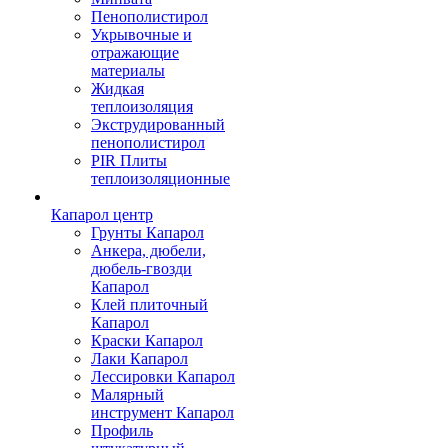
Пенополистирол
Укрывочные и
отражающие
материалы
Жидкая
теплоизоляция
Экструдированный
пенополистирол
PIR Плиты
теплоизоляционные
Капарол центр
Грунты Капарол
Анкера, дюбели,
дюбель-гвозди
Капарол
Клей плиточный
Капарол
Краски Капарол
Лаки Капарол
Лессировки Капарол
Малярный
инструмент Капарол
Профиль