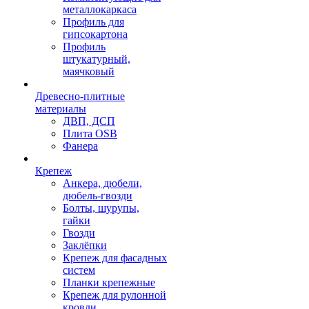
металлокаркаса
Профиль для
гипсокартона
Профиль
штукатурный,
маячковый
Древесно-плитные
материалы
ДВП, ДСП
Плита OSB
Фанера
Крепеж
Анкера, дюбели,
дюбель-гвозди
Болты, шурупы,
гайки
Гвозди
Заклёпки
Крепеж для фасадных
систем
Планки крепежные
Крепеж для рулонной
кровли