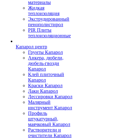
материалы
Жидкая
теплоизоляция
Экструдированный
пенополистирол
PIR Плиты
теплоизоляционные
Капарол центр
Грунты Капарол
Анкера, дюбели,
дюбель-гвозди
Капарол
Клей плиточный
Капарол
Краски Капарол
Лаки Капарол
Лессировки Капарол
Малярный
инструмент Капарол
Профиль
штукатурный,
маячковый Капарол
Растворители и
очистители Капарол