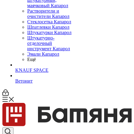
штукатурный,
маячковый Капарол
Растворители и
очистители Капарол
Cтеклосетка Капарол
Шпатлевки Капарол
Штукатурки Капарол
Штукатурно-
отделочный
инструмент Капарол
Эмали Капарол
Ещё
KNAUF SPACE
Ветонит