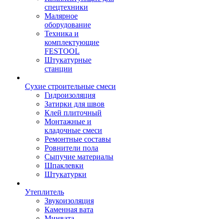
спецтехники
Малярное
оборудование
Техника и
комплектующие
FESTOOL
Штукатурные
станции
Сухие строительные смеси
Гидроизоляция
Затирки для швов
Клей плиточный
Монтажные и
кладочные смеси
Ремонтные составы
Ровнители пола
Сыпучие материалы
Шпаклевки
Штукатурки
Утеплитель
Звукоизоляция
Каменная вата
Минвата