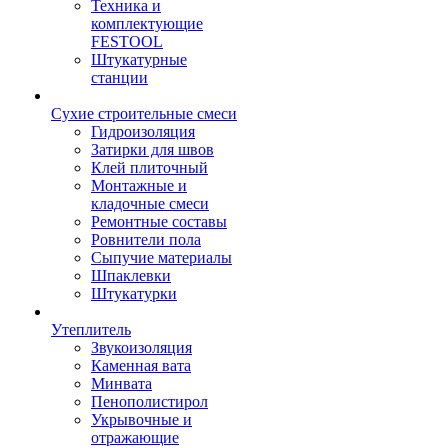
Техника и
комплектующие
FESTOOL
Штукатурные
станции
Сухие строительные смеси
Гидроизоляция
Затирки для швов
Клей плиточный
Монтажные и
кладочные смеси
Ремонтные составы
Ровнители пола
Сыпучие материалы
Шпаклевки
Штукатурки
Утеплитель
Звукоизоляция
Каменная вата
Минвата
Пенополистирол
Укрывочные и
отражающие