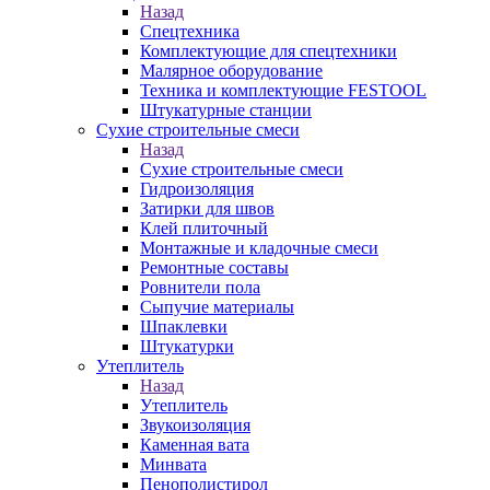
Назад
Спецтехника
Комплектующие для спецтехники
Малярное оборудование
Техника и комплектующие FESTOOL
Штукатурные станции
Сухие строительные смеси
Назад
Сухие строительные смеси
Гидроизоляция
Затирки для швов
Клей плиточный
Монтажные и кладочные смеси
Ремонтные составы
Ровнители пола
Сыпучие материалы
Шпаклевки
Штукатурки
Утеплитель
Назад
Утеплитель
Звукоизоляция
Каменная вата
Минвата
Пенополистирол