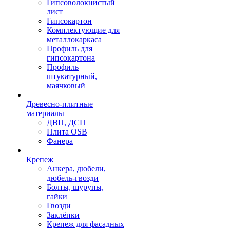
Гипсоволокнистый
лист
Гипсокартон
Комплектующие для
металлокаркаса
Профиль для
гипсокартона
Профиль
штукатурный,
маячковый
Древесно-плитные
материалы
ДВП, ДСП
Плита OSB
Фанера
Крепеж
Анкера, дюбели,
дюбель-гвозди
Болты, шурупы,
гайки
Гвозди
Заклёпки
Крепеж для фасадных