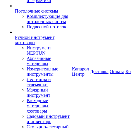
и герметика
Потолочные системы
Комплектующие для
потолочных систем
Подвесной потолок
Ручной инструмент,
хозтовары
Инструмент
NEPTUN
Абразивные
материалы
Измерительные
Капарол
Доставка
Оплата
Ко
инструменты
Центр
Лестницы и
стремянки
Малярный
инструмент
Расходные
материалы,
хозтовары
Садовый инструмент
и инвентарь
Столярно-слесарный