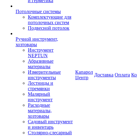
и герметика
Потолочные системы
Комплектующие для
потолочных систем
Подвесной потолок
Ручной инструмент,
хозтовары
Инструмент
NEPTUN
Абразивные
материалы
Измерительные
Капарол
Доставка
Оплата
Ко
инструменты
Центр
Лестницы и
стремянки
Малярный
инструмент
Расходные
материалы,
хозтовары
Садовый инструмент
и инвентарь
Столярно-слесарный