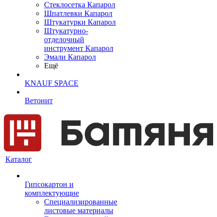
Cтеклосетка Капарол
Шпатлевки Капарол
Штукатурки Капарол
Штукатурно-
отделочный
инструмент Капарол
Эмали Капарол
Ещё
KNAUF SPACE
Ветонит
Каталог
Гипсокартон и
комплектующие
Специализированные
листовые материалы