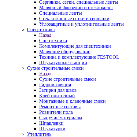
Серпянки, сетки, специальные ленты
Малярный флизелин и стеклохолст
Специальные ленты
Стеклотканные сетки и серпянки
Углозащитные и уплотнительные ленты
Спецтехника
Назад
Спецтехника
Комплектующие для спецтехники
Малярное оборудование
Техника и комплектующие FESTOOL
Штукатурные станции
Сухие строительные смеси
Назад
Сухие строительные смеси
Гидроизоляция
Затирки для швов
Клей плиточный
Монтажные и кладочные смеси
Ремонтные составы
Ровнители пола
Сыпучие материалы
Шпаклевки
Штукатурки
Утеплитель