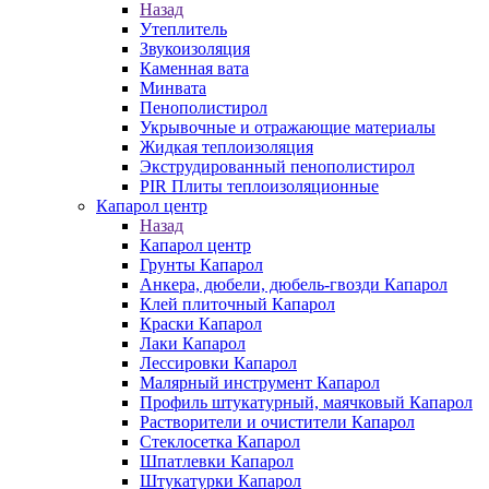
Назад
Утеплитель
Звукоизоляция
Каменная вата
Минвата
Пенополистирол
Укрывочные и отражающие материалы
Жидкая теплоизоляция
Экструдированный пенополистирол
PIR Плиты теплоизоляционные
Капарол центр
Назад
Капарол центр
Грунты Капарол
Анкера, дюбели, дюбель-гвозди Капарол
Клей плиточный Капарол
Краски Капарол
Лаки Капарол
Лессировки Капарол
Малярный инструмент Капарол
Профиль штукатурный, маячковый Капарол
Растворители и очистители Капарол
Cтеклосетка Капарол
Шпатлевки Капарол
Штукатурки Капарол