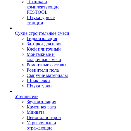
Техника и
комплектующие
FESTOOL
Штукатурные
станции
Сухие строительные смеси
Гидроизоляция
Затирки для швов
Клей плиточный
Монтажные и
кладочные смеси
Ремонтные составы
Ровнители пола
Сыпучие материалы
Шпаклевки
Штукатурки
Утеплитель
Звукоизоляция
Каменная вата
Минвата
Пенополистирол
Укрывочные и
отражающие