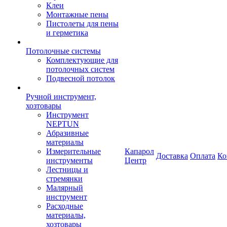
Клеи
Монтажные пены
Пистолеты для пены
и герметика
Потолочные системы
Комплектующие для
потолочных систем
Подвесной потолок
Ручной инструмент,
хозтовары
Инструмент
NEPTUN
Абразивные
материалы
Измерительные
Капарол
Доставка
Оплата
Ко
инструменты
Центр
Лестницы и
стремянки
Малярный
инструмент
Расходные
материалы,
хозтовары