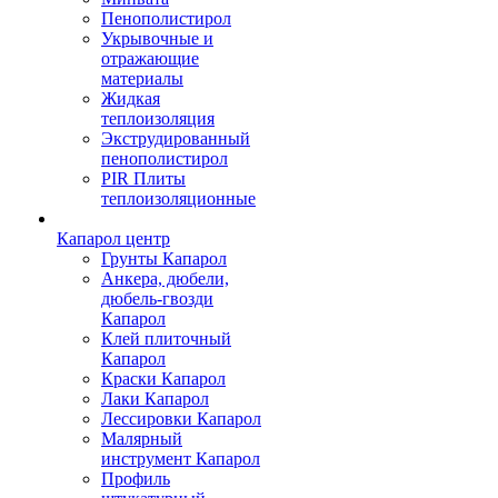
Пенополистирол
Укрывочные и
отражающие
материалы
Жидкая
теплоизоляция
Экструдированный
пенополистирол
PIR Плиты
теплоизоляционные
Капарол центр
Грунты Капарол
Анкера, дюбели,
дюбель-гвозди
Капарол
Клей плиточный
Капарол
Краски Капарол
Лаки Капарол
Лессировки Капарол
Малярный
инструмент Капарол
Профиль