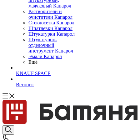
штукатурный,
маячковый Капарол
Растворители и
очистители Капарол
Cтеклосетка Капарол
Шпатлевки Капарол
Штукатурки Капарол
Штукатурно-
отделочный
инструмент Капарол
Эмали Капарол
Ещё
KNAUF SPACE
Ветонит