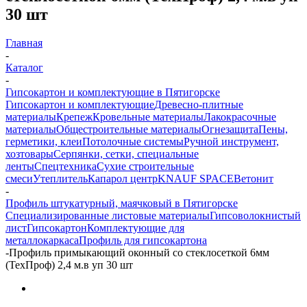
30 шт
Главная
-
Каталог
-
Гипсокартон и комплектующие в Пятигорске
Гипсокартон и комплектующие
Древесно-плитные
материалы
Крепеж
Кровельные материалы
Лакокрасочные
материалы
Общестроительные материалы
Огнезащита
Пены,
герметики, клеи
Потолочные системы
Ручной инструмент,
хозтовары
Серпянки, сетки, специальные
ленты
Спецтехника
Сухие строительные
смеси
Утеплитель
Капарол центр
KNAUF SPACE
Ветонит
-
Профиль штукатурный, маячковый в Пятигорске
Специализированные листовые материалы
Гипсоволокнистый
лист
Гипсокартон
Комплектующие для
металлокаркаса
Профиль для гипсокартона
-
Профиль примыкающий оконный со стеклосеткой 6мм
(ТехПроф) 2,4 м.в уп 30 шт