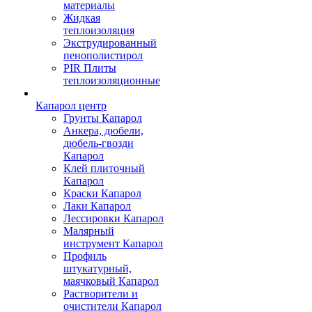
материалы
Жидкая
теплоизоляция
Экструдированный
пенополистирол
PIR Плиты
теплоизоляционные
Капарол центр
Грунты Капарол
Анкера, дюбели,
дюбель-гвозди
Капарол
Клей плиточный
Капарол
Краски Капарол
Лаки Капарол
Лессировки Капарол
Малярный
инструмент Капарол
Профиль
штукатурный,
маячковый Капарол
Растворители и
очистители Капарол