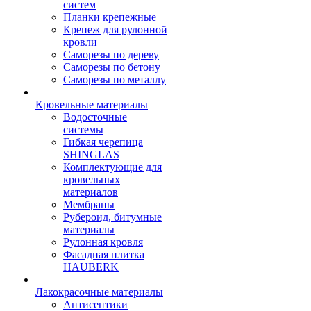
систем
Планки крепежные
Крепеж для рулонной
кровли
Саморезы по дереву
Саморезы по бетону
Саморезы по металлу
Кровельные материалы
Водосточные
системы
Гибкая черепица
SHINGLAS
Комплектующие для
кровельных
материалов
Мембраны
Рубероид, битумные
материалы
Рулонная кровля
Фасадная плитка
HAUBERK
Лакокрасочные материалы
Антисептики