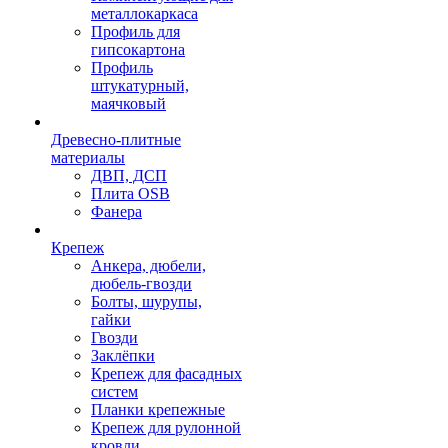
металлокаркаса
Профиль для
гипсокартона
Профиль
штукатурный,
маячковый
Древесно-плитные
материалы
ДВП, ДСП
Плита OSB
Фанера
Крепеж
Анкера, дюбели,
дюбель-гвозди
Болты, шурупы,
гайки
Гвозди
Заклёпки
Крепеж для фасадных
систем
Планки крепежные
Крепеж для рулонной
кровли