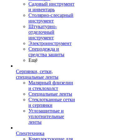
Садовый инструмент
и инвентарь
Столярно-слесарный
инструмент
Штукатурно-
отделочный
инструмент
Электроинструмент
Спецодежда и
средства защиты
Ещё
Серпянки, сетки,
специальные ленты
Малярный флизелин
и стеклохолст
Специальные ленты
Стеклотканные сетки
и серпянки
Углозащитные и
уплотнительные
ленты
Спецтехника
Комплектующие для