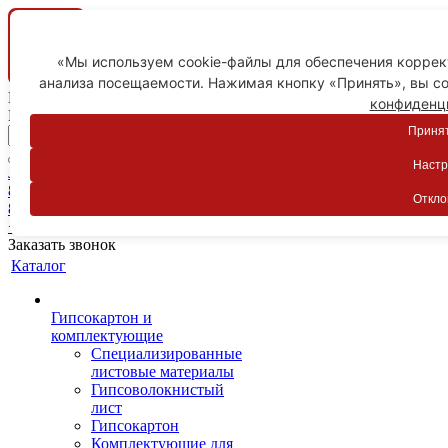
«Мы используем cookie-файлы для обеспечения коррект
анализа посещаемости. Нажимая кнопку «Принять», вы со
Ваш город
конфиденц
Пятигорск
Принят
Настр
Личный кабинет
8-800-775-59-89
Откло
8-800-775-59-89
+7 918 754-83-77
Заказать звонок
Каталог
Гипсокартон и
комплектующие
Специализированные
листовые материалы
Гипсоволокнистый
лист
Гипсокартон
Комплектующие для