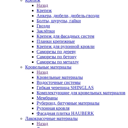
Крепеж
Назад
Крепеж
Анкера, дюбели, дюбель-гвозди
Болты, шурупы, гайки
Гвозди
Заклёпки
Крепеж для фасадных систем
Планки крепежные
Крепеж для рулонной кровли
Саморезы по дереву
Саморезы по бетону
Саморезы по металлу
Кровельные материалы
Назад
Кровельные материалы
Водосточные системы
Гибкая черепица SHINGLAS
Комплектующие для кровельных материалов
Мембраны
Рубероид, битумные материалы
Рулонная кровля
Фасадная плитка HAUBERK
Лакокрасочные материалы
Назад