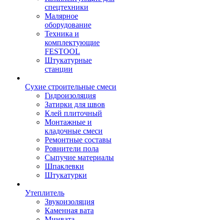
спецтехники
Малярное
оборудование
Техника и
комплектующие
FESTOOL
Штукатурные
станции
Сухие строительные смеси
Гидроизоляция
Затирки для швов
Клей плиточный
Монтажные и
кладочные смеси
Ремонтные составы
Ровнители пола
Сыпучие материалы
Шпаклевки
Штукатурки
Утеплитель
Звукоизоляция
Каменная вата
Минвата