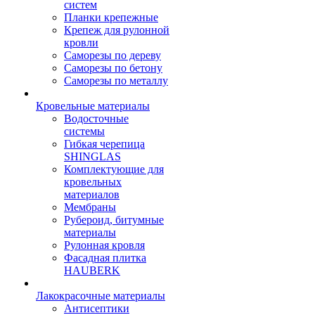
систем
Планки крепежные
Крепеж для рулонной
кровли
Саморезы по дереву
Саморезы по бетону
Саморезы по металлу
Кровельные материалы
Водосточные
системы
Гибкая черепица
SHINGLAS
Комплектующие для
кровельных
материалов
Мембраны
Рубероид, битумные
материалы
Рулонная кровля
Фасадная плитка
HAUBERK
Лакокрасочные материалы
Антисептики