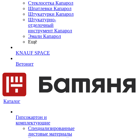
Cтеклосетка Капарол
Шпатлевки Капарол
Штукатурки Капарол
Штукатурно-
отделочный
инструмент Капарол
Эмали Капарол
Ещё
KNAUF SPACE
Ветонит
Каталог
Гипсокартон и
комплектующие
Специализированные
листовые материалы