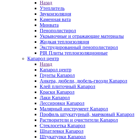
Назад
Утеплитель
Звукоизоляция
Каменная вата
Минвата
Пенополистирол
Укрывочные и отражающие материалы
Жидкая теплоизоляция
Экструдированный пенополистирол
PIR Плиты теплоизоляционные
Капарол центр
Назад
Капарол центр
Грунты Капарол
Анкера, дюбели, дюбель-гвозди Капарол
Клей плиточный Капарол
Краски Капарол
Лаки Капарол
Лессировки Капарол
Малярный инструмент Капарол
Профиль штукатурный, маячковый Капарол
Растворители и очистители Капарол
Cтеклосетка Капарол
Шпатлевки Капарол
Штукатурки Капарол