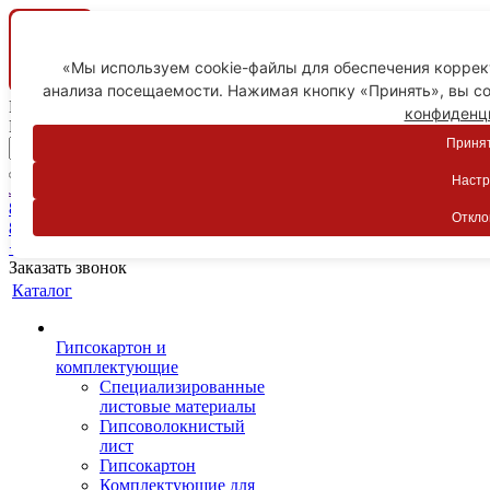
«Мы используем cookie-файлы для обеспечения коррект
анализа посещаемости. Нажимая кнопку «Принять», вы со
Ваш город
конфиденц
Пятигорск
Принят
Настр
Личный кабинет
8-800-775-59-89
Откло
8-800-775-59-89
+7 918 754-83-77
Заказать звонок
Каталог
Гипсокартон и
комплектующие
Специализированные
листовые материалы
Гипсоволокнистый
лист
Гипсокартон
Комплектующие для