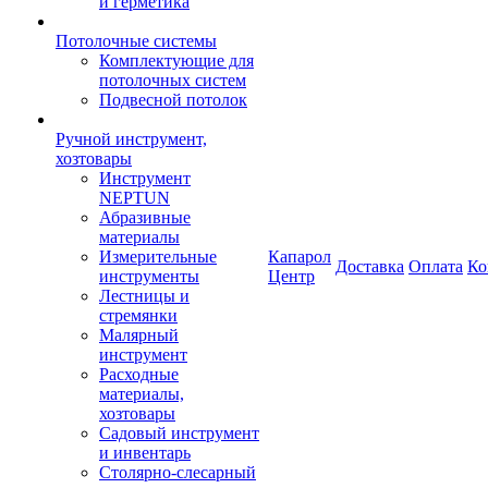
и герметика
Потолочные системы
Комплектующие для
потолочных систем
Подвесной потолок
Ручной инструмент,
хозтовары
Инструмент
NEPTUN
Абразивные
материалы
Измерительные
Капарол
Доставка
Оплата
Ко
инструменты
Центр
Лестницы и
стремянки
Малярный
инструмент
Расходные
материалы,
хозтовары
Садовый инструмент
и инвентарь
Столярно-слесарный