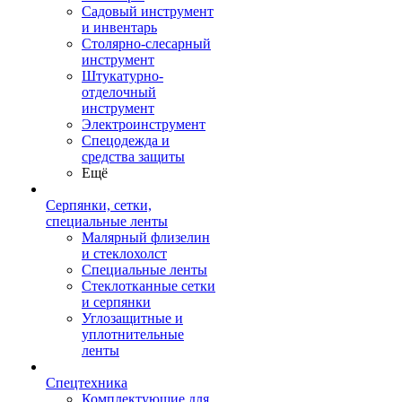
Садовый инструмент
и инвентарь
Столярно-слесарный
инструмент
Штукатурно-
отделочный
инструмент
Электроинструмент
Спецодежда и
средства защиты
Ещё
Серпянки, сетки,
специальные ленты
Малярный флизелин
и стеклохолст
Специальные ленты
Стеклотканные сетки
и серпянки
Углозащитные и
уплотнительные
ленты
Спецтехника
Комплектующие для