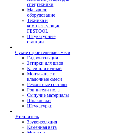
спецтехники
Малярное
оборудование
Техника и
комплектующие
FESTOOL
Штукатурные
станции
Сухие строительные смеси
Гидроизоляция
Затирки для швов
Клей плиточный
Монтажные и
кладочные смеси
Ремонтные составы
Ровнители пола
Сыпучие материалы
Шпаклевки
Штукатурки
Утеплитель
Звукоизоляция
Каменная вата
Минвата