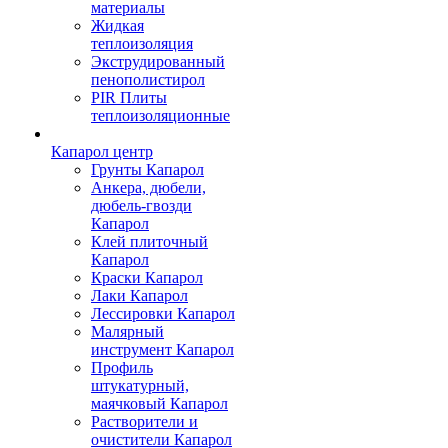
материалы
Жидкая
теплоизоляция
Экструдированный
пенополистирол
PIR Плиты
теплоизоляционные
Капарол центр
Грунты Капарол
Анкера, дюбели,
дюбель-гвозди
Капарол
Клей плиточный
Капарол
Краски Капарол
Лаки Капарол
Лессировки Капарол
Малярный
инструмент Капарол
Профиль
штукатурный,
маячковый Капарол
Растворители и
очистители Капарол