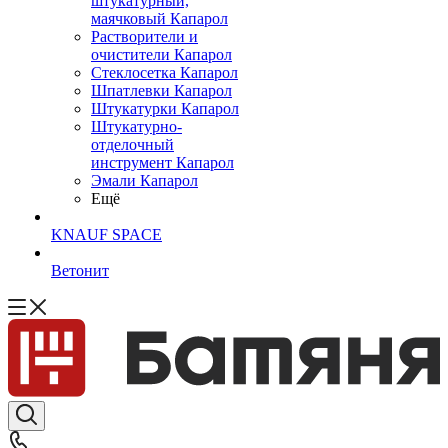
штукатурный,
маячковый Капарол
Растворители и
очистители Капарол
Cтеклосетка Капарол
Шпатлевки Капарол
Штукатурки Капарол
Штукатурно-
отделочный
инструмент Капарол
Эмали Капарол
Ещё
KNAUF SPACE
Ветонит