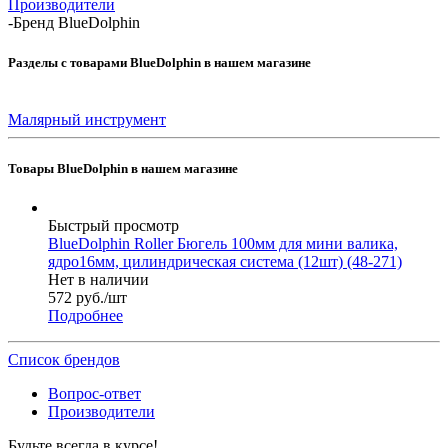
Производители
-
Бренд ВluеDоlрhin
Разделы с товарами ВluеDоlрhin в нашем магазине
Малярный инструмент
Товары ВluеDоlрhin в нашем магазине
Быстрый просмотр
BlueDolphin Roller Бюгель 100мм для мини валика,
ядро16мм, цилиндрическая система (12шт) (48-271)
Нет в наличии
572
руб.
/шт
Подробнее
Список брендов
Вопрос-ответ
Производители
Будьте всегда в курсе!