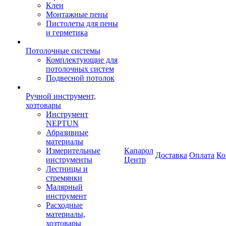
Клеи
Монтажные пены
Пистолеты для пены
и герметика
Потолочные системы
Комплектующие для
потолочных систем
Подвесной потолок
Ручной инструмент,
хозтовары
Инструмент
NEPTUN
Абразивные
материалы
Измерительные
Капарол
Доставка
Оплата
Ко
инструменты
Центр
Лестницы и
стремянки
Малярный
инструмент
Расходные
материалы,
хозтовары