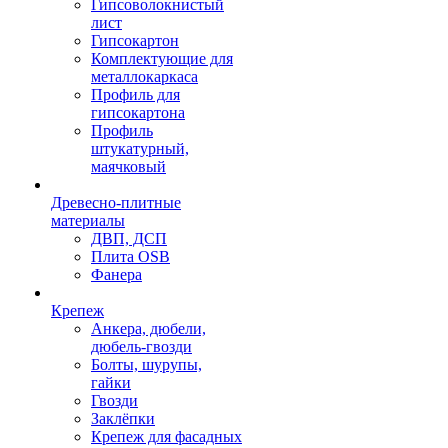
Гипсоволокнистый
лист
Гипсокартон
Комплектующие для
металлокаркаса
Профиль для
гипсокартона
Профиль
штукатурный,
маячковый
Древесно-плитные
материалы
ДВП, ДСП
Плита OSB
Фанера
Крепеж
Анкера, дюбели,
дюбель-гвозди
Болты, шурупы,
гайки
Гвозди
Заклёпки
Крепеж для фасадных