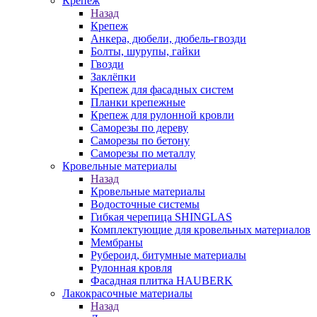
Крепеж
Назад
Крепеж
Анкера, дюбели, дюбель-гвозди
Болты, шурупы, гайки
Гвозди
Заклёпки
Крепеж для фасадных систем
Планки крепежные
Крепеж для рулонной кровли
Саморезы по дереву
Саморезы по бетону
Саморезы по металлу
Кровельные материалы
Назад
Кровельные материалы
Водосточные системы
Гибкая черепица SHINGLAS
Комплектующие для кровельных материалов
Мембраны
Рубероид, битумные материалы
Рулонная кровля
Фасадная плитка HAUBERK
Лакокрасочные материалы
Назад