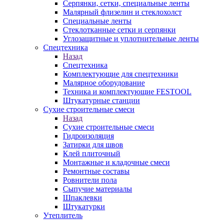
Серпянки, сетки, специальные ленты
Малярный флизелин и стеклохолст
Специальные ленты
Стеклотканные сетки и серпянки
Углозащитные и уплотнительные ленты
Спецтехника
Назад
Спецтехника
Комплектующие для спецтехники
Малярное оборудование
Техника и комплектующие FESTOOL
Штукатурные станции
Сухие строительные смеси
Назад
Сухие строительные смеси
Гидроизоляция
Затирки для швов
Клей плиточный
Монтажные и кладочные смеси
Ремонтные составы
Ровнители пола
Сыпучие материалы
Шпаклевки
Штукатурки
Утеплитель