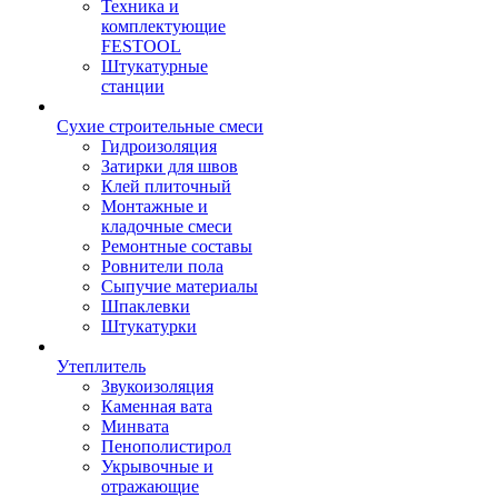
Техника и
комплектующие
FESTOOL
Штукатурные
станции
Сухие строительные смеси
Гидроизоляция
Затирки для швов
Клей плиточный
Монтажные и
кладочные смеси
Ремонтные составы
Ровнители пола
Сыпучие материалы
Шпаклевки
Штукатурки
Утеплитель
Звукоизоляция
Каменная вата
Минвата
Пенополистирол
Укрывочные и
отражающие