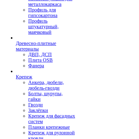
металлокаркаса
Профиль для
гипсокартона
Профиль
штукатурный,
маячковый
Древесно-плитные
материалы
ДВП, ДСП
Плита OSB
Фанера
Крепеж
Анкера, дюбели,
дюбель-гвозди
Болты, шурупы,
гайки
Гвозди
Заклёпки
Крепеж для фасадных
систем
Планки крепежные
Крепеж для рулонной
кровли