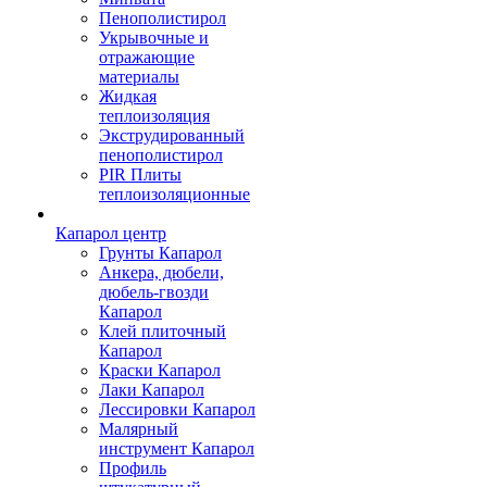
Пенополистирол
Укрывочные и
отражающие
материалы
Жидкая
теплоизоляция
Экструдированный
пенополистирол
PIR Плиты
теплоизоляционные
Капарол центр
Грунты Капарол
Анкера, дюбели,
дюбель-гвозди
Капарол
Клей плиточный
Капарол
Краски Капарол
Лаки Капарол
Лессировки Капарол
Малярный
инструмент Капарол
Профиль