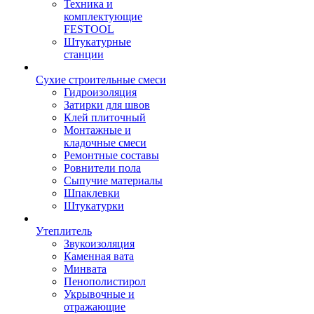
Техника и
комплектующие
FESTOOL
Штукатурные
станции
Сухие строительные смеси
Гидроизоляция
Затирки для швов
Клей плиточный
Монтажные и
кладочные смеси
Ремонтные составы
Ровнители пола
Сыпучие материалы
Шпаклевки
Штукатурки
Утеплитель
Звукоизоляция
Каменная вата
Минвата
Пенополистирол
Укрывочные и
отражающие