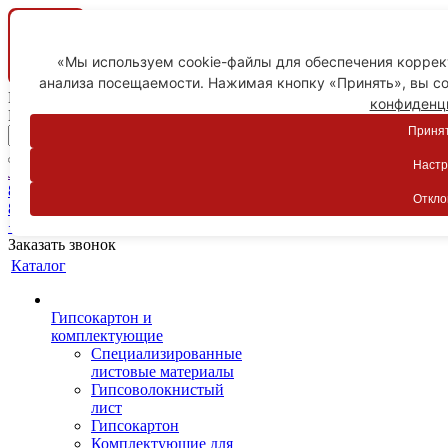
«Мы используем cookie-файлы для обеспечения коррект
анализа посещаемости. Нажимая кнопку «Принять», вы со
Ваш город
конфиденц
Пятигорск
Принят
Настр
Личный кабинет
8-800-775-59-89
Откло
8-800-775-59-89
+7 918 754-83-77
Заказать звонок
Каталог
Гипсокартон и
комплектующие
Специализированные
листовые материалы
Гипсоволокнистый
лист
Гипсокартон
Комплектующие для