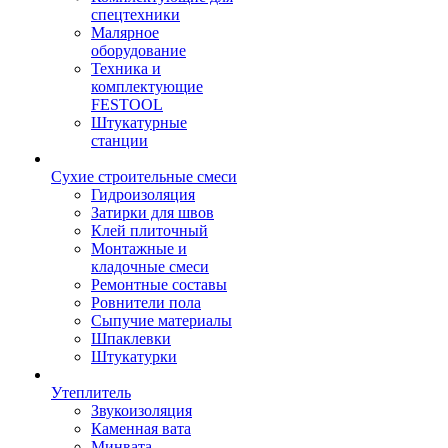
спецтехники
Малярное
оборудование
Техника и
комплектующие
FESTOOL
Штукатурные
станции
Сухие строительные смеси
Гидроизоляция
Затирки для швов
Клей плиточный
Монтажные и
кладочные смеси
Ремонтные составы
Ровнители пола
Сыпучие материалы
Шпаклевки
Штукатурки
Утеплитель
Звукоизоляция
Каменная вата
Минвата