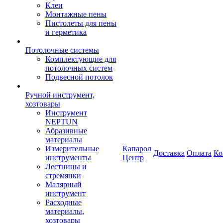
Клеи
Монтажные пены
Пистолеты для пены
и герметика
Потолочные системы
Комплектующие для
потолочных систем
Подвесной потолок
Ручной инструмент,
хозтовары
Инструмент
NEPTUN
Абразивные
материалы
Измерительные
Капарол
Доставка
Оплата
Ко
инструменты
Центр
Лестницы и
стремянки
Малярный
инструмент
Расходные
материалы,
хозтовары