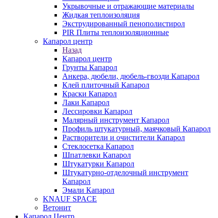
Укрывочные и отражающие материалы
Жидкая теплоизоляция
Экструдированный пенополистирол
PIR Плиты теплоизоляционные
Капарол центр
Назад
Капарол центр
Грунты Капарол
Анкера, дюбели, дюбель-гвозди Капарол
Клей плиточный Капарол
Краски Капарол
Лаки Капарол
Лессировки Капарол
Малярный инструмент Капарол
Профиль штукатурный, маячковый Капарол
Растворители и очистители Капарол
Cтеклосетка Капарол
Шпатлевки Капарол
Штукатурки Капарол
Штукатурно-отделочный инструмент
Капарол
Эмали Капарол
KNAUF SPACE
Ветонит
Капарол Центр