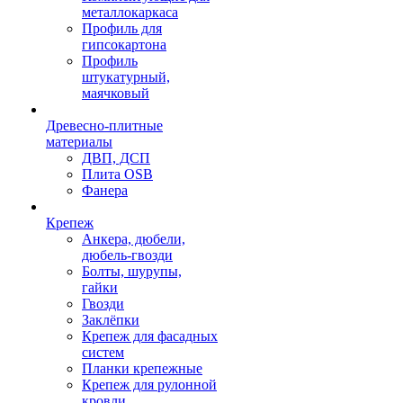
металлокаркаса
Профиль для
гипсокартона
Профиль
штукатурный,
маячковый
Древесно-плитные
материалы
ДВП, ДСП
Плита OSB
Фанера
Крепеж
Анкера, дюбели,
дюбель-гвозди
Болты, шурупы,
гайки
Гвозди
Заклёпки
Крепеж для фасадных
систем
Планки крепежные
Крепеж для рулонной
кровли