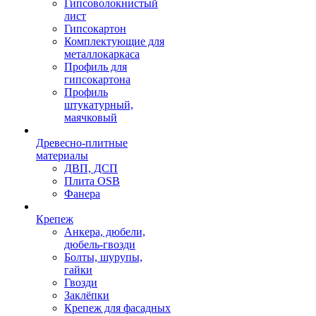
Гипсоволокнистый
лист
Гипсокартон
Комплектующие для
металлокаркаса
Профиль для
гипсокартона
Профиль
штукатурный,
маячковый
Древесно-плитные
материалы
ДВП, ДСП
Плита OSB
Фанера
Крепеж
Анкера, дюбели,
дюбель-гвозди
Болты, шурупы,
гайки
Гвозди
Заклёпки
Крепеж для фасадных