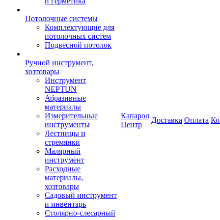
и герметика
Потолочные системы
Комплектующие для
потолочных систем
Подвесной потолок
Ручной инструмент,
хозтовары
Инструмент
NEPTUN
Абразивные
материалы
Измерительные
Капарол
Доставка
Оплата
Ко
инструменты
Центр
Лестницы и
стремянки
Малярный
инструмент
Расходные
материалы,
хозтовары
Садовый инструмент
и инвентарь
Столярно-слесарный