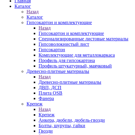
Главная
Каталог
Назад
Каталог
Гипсокартон и комплектующие
Назад
Гипсокартон и комплектующие
Специализированные листовые материалы
Гипсоволокнистый лист
Гипсокартон
Комплектующие для металлокаркаса
Профиль для гипсокартона
Профиль штукатурный, маячковый
Древесно-плитные материалы
Назад
Древесно-плитные материалы
ДВП, ДСП
Плита OSB
Фанера
Крепеж
Назад
Крепеж
Анкера, дюбели, дюбель-гвозди
Болты, шурупы, гайки
Гвозди