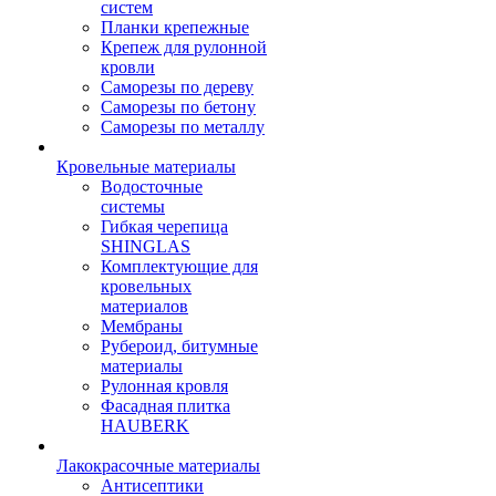
систем
Планки крепежные
Крепеж для рулонной
кровли
Саморезы по дереву
Саморезы по бетону
Саморезы по металлу
Кровельные материалы
Водосточные
системы
Гибкая черепица
SHINGLAS
Комплектующие для
кровельных
материалов
Мембраны
Рубероид, битумные
материалы
Рулонная кровля
Фасадная плитка
HAUBERK
Лакокрасочные материалы
Антисептики