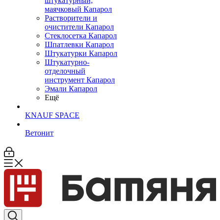
штукатурный,
маячковый Капарол
Растворители и
очистители Капарол
Cтеклосетка Капарол
Шпатлевки Капарол
Штукатурки Капарол
Штукатурно-
отделочный
инструмент Капарол
Эмали Капарол
Ещё
KNAUF SPACE
Ветонит