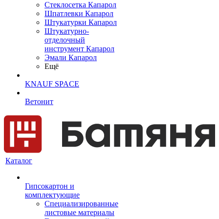
Cтеклосетка Капарол
Шпатлевки Капарол
Штукатурки Капарол
Штукатурно-
отделочный
инструмент Капарол
Эмали Капарол
Ещё
KNAUF SPACE
Ветонит
Каталог
Гипсокартон и
комплектующие
Специализированные
листовые материалы