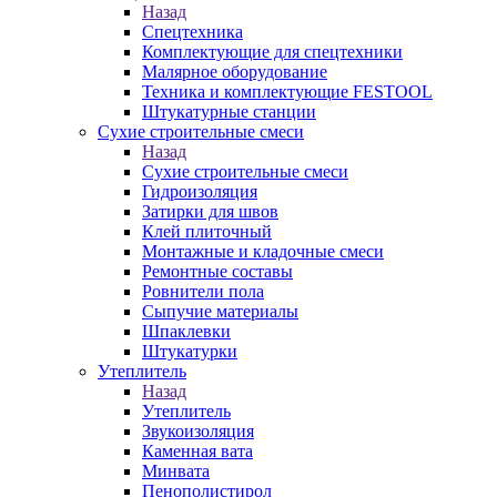
Назад
Спецтехника
Комплектующие для спецтехники
Малярное оборудование
Техника и комплектующие FESTOOL
Штукатурные станции
Сухие строительные смеси
Назад
Сухие строительные смеси
Гидроизоляция
Затирки для швов
Клей плиточный
Монтажные и кладочные смеси
Ремонтные составы
Ровнители пола
Сыпучие материалы
Шпаклевки
Штукатурки
Утеплитель
Назад
Утеплитель
Звукоизоляция
Каменная вата
Минвата
Пенополистирол