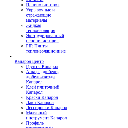
Пенополистирол
Укрывочные и
отражающие
материалы
Жидкая
теплоизоляция
Экструдированный
пенополистирол
PIR Плиты
теплоизоляционные
Капарол центр
Грунты Капарол
Анкера, дюбели,
дюбель-гвозди
Капарол
Клей плиточный
Капарол
Краски Капарол
Лаки Капарол
Лессировки Капарол
Малярный
инструмент Капарол
Профиль