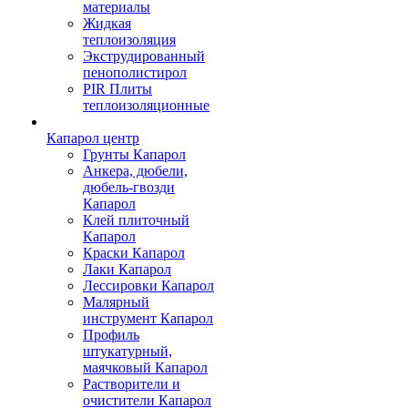
материалы
Жидкая
теплоизоляция
Экструдированный
пенополистирол
PIR Плиты
теплоизоляционные
Капарол центр
Грунты Капарол
Анкера, дюбели,
дюбель-гвозди
Капарол
Клей плиточный
Капарол
Краски Капарол
Лаки Капарол
Лессировки Капарол
Малярный
инструмент Капарол
Профиль
штукатурный,
маячковый Капарол
Растворители и
очистители Капарол