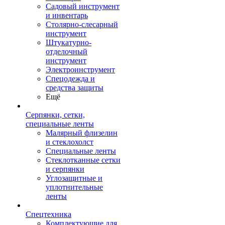
Садовый инструмент
и инвентарь
Столярно-слесарный
инструмент
Штукатурно-
отделочный
инструмент
Электроинструмент
Спецодежда и
средства защиты
Ещё
Серпянки, сетки,
специальные ленты
Малярный флизелин
и стеклохолст
Специальные ленты
Стеклотканные сетки
и серпянки
Углозащитные и
уплотнительные
ленты
Спецтехника
Комплектующие для