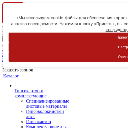
«Мы используем cookie-файлы для обеспечения коррект
анализа посещаемости. Нажимая кнопку «Принять», вы со
Ваш город
конфиденц
Пятигорск
Принят
Настр
Личный кабинет
8-800-775-59-89
Откло
8-800-775-59-89
+7 918 754-83-77
Заказать звонок
Каталог
Гипсокартон и
комплектующие
Специализированные
листовые материалы
Гипсоволокнистый
лист
Гипсокартон
Комплектующие для