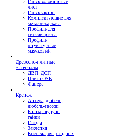
Гипсоволокнистый
лист
Гипсокартон
Комплектующие для
металлокаркаса
Профиль для
гипсокартона
Профиль
штукатурный,
маячковый
Древесно-плитные
материалы
ДВП, ДСП
Плита OSB
Фанера
Крепеж
Анкера, дюбели,
дюбель-гвозди
Болты, шурупы,
гайки
Гвозди
Заклёпки
Крепеж для фасадных