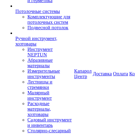
и герметика
Потолочные системы
Комплектующие для
потолочных систем
Подвесной потолок
Ручной инструмент,
хозтовары
Инструмент
NEPTUN
Абразивные
материалы
Измерительные
Капарол
Доставка
Оплата
Ко
инструменты
Центр
Лестницы и
стремянки
Малярный
инструмент
Расходные
материалы,
хозтовары
Садовый инструмент
и инвентарь
Столярно-слесарный