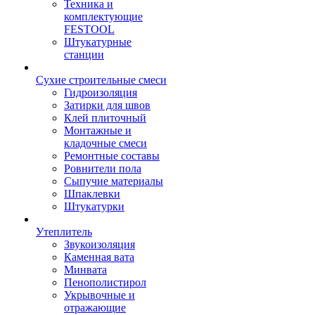
Техника и
комплектующие
FESTOOL
Штукатурные
станции
Сухие строительные смеси
Гидроизоляция
Затирки для швов
Клей плиточный
Монтажные и
кладочные смеси
Ремонтные составы
Ровнители пола
Сыпучие материалы
Шпаклевки
Штукатурки
Утеплитель
Звукоизоляция
Каменная вата
Минвата
Пенополистирол
Укрывочные и
отражающие