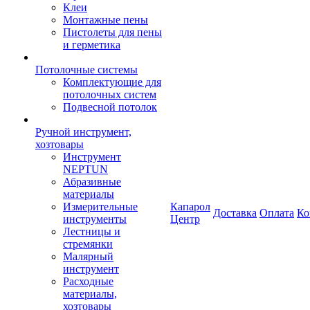
Клеи
Монтажные пены
Пистолеты для пены
и герметика
Потолочные системы
Комплектующие для
потолочных систем
Подвесной потолок
Ручной инструмент,
хозтовары
Инструмент
NEPTUN
Абразивные
материалы
Измерительные
Капарол
Доставка
Оплата
Ко
инструменты
Центр
Лестницы и
стремянки
Малярный
инструмент
Расходные
материалы,
хозтовары