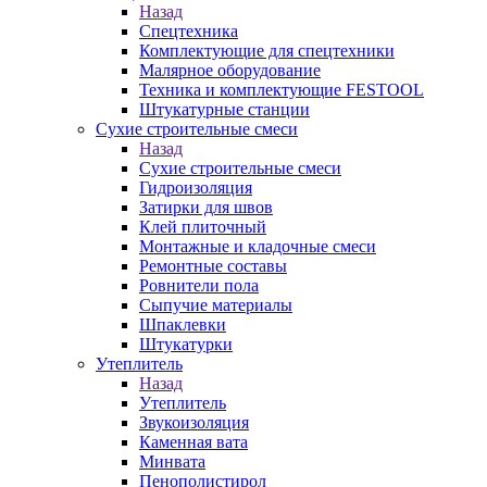
Назад
Спецтехника
Комплектующие для спецтехники
Малярное оборудование
Техника и комплектующие FESTOOL
Штукатурные станции
Сухие строительные смеси
Назад
Сухие строительные смеси
Гидроизоляция
Затирки для швов
Клей плиточный
Монтажные и кладочные смеси
Ремонтные составы
Ровнители пола
Сыпучие материалы
Шпаклевки
Штукатурки
Утеплитель
Назад
Утеплитель
Звукоизоляция
Каменная вата
Минвата
Пенополистирол