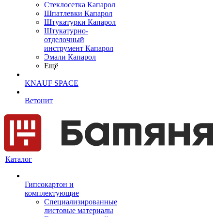
Cтеклосетка Капарол
Шпатлевки Капарол
Штукатурки Капарол
Штукатурно-
отделочный
инструмент Капарол
Эмали Капарол
Ещё
KNAUF SPACE
Ветонит
Каталог
Гипсокартон и
комплектующие
Специализированные
листовые материалы