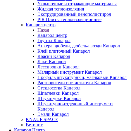
Укрывочные и отражающие материалы
Жидкая теплоизоляция
Экструдированный пенополистирол
PIR Плиты теплоизоляционные
Капарол центр
Назад
Капарол центр
Грунты Капарол
Анкера, дюбели, дюбель-гвозди Капарол
Клей плиточный Капарол
Краски Капарол
Лаки Капарол
Лессировки Капарол
Малярный инструмент Капарол
Профиль штукатурный, маячковый Капарол
Растворители и очистители Капарол
Cтеклосетка Капарол
Шпатлевки Капарол
Штукатурки Капарол
Штукатурно-отделочный инструмент
Капарол
Эмали Капарол
KNAUF SPACE
Ветонит
Капарол Центр