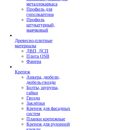
металлокаркаса
Профиль для
гипсокартона
Профиль
штукатурный,
маячковый
Древесно-плитные
материалы
ДВП, ДСП
Плита OSB
Фанера
Крепеж
Анкера, дюбели,
дюбель-гвозди
Болты, шурупы,
гайки
Гвозди
Заклёпки
Крепеж для фасадных
систем
Планки крепежные
Крепеж для рулонной
кровли