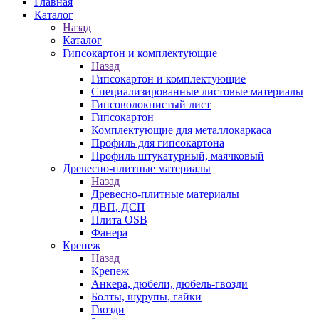
Главная
Каталог
Назад
Каталог
Гипсокартон и комплектующие
Назад
Гипсокартон и комплектующие
Специализированные листовые материалы
Гипсоволокнистый лист
Гипсокартон
Комплектующие для металлокаркаса
Профиль для гипсокартона
Профиль штукатурный, маячковый
Древесно-плитные материалы
Назад
Древесно-плитные материалы
ДВП, ДСП
Плита OSB
Фанера
Крепеж
Назад
Крепеж
Анкера, дюбели, дюбель-гвозди
Болты, шурупы, гайки
Гвозди