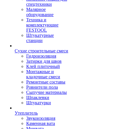
спецтехники
Малярное
оборудование
Техника и
комплектующие
FESTOOL
Штукатурные
станции
Сухие строительные смеси
Гидроизоляция
Затирки для швов
Клей плиточный
Монтажные и
кладочные смеси
Ремонтные составы
Ровнители пола
Сыпучие материалы
Шпаклевки
Штукатурки
Утеплитель
Звукоизоляция
Каменная вата
Минвата