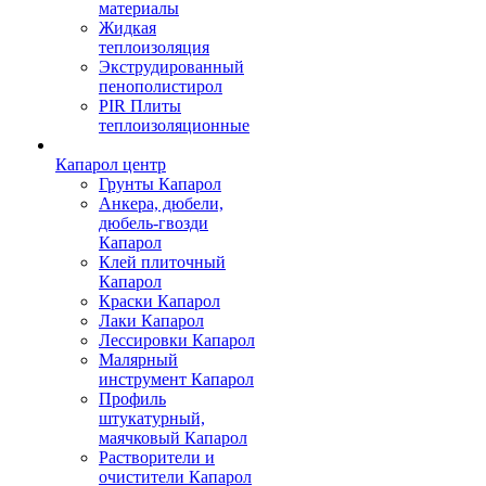
материалы
Жидкая
теплоизоляция
Экструдированный
пенополистирол
PIR Плиты
теплоизоляционные
Капарол центр
Грунты Капарол
Анкера, дюбели,
дюбель-гвозди
Капарол
Клей плиточный
Капарол
Краски Капарол
Лаки Капарол
Лессировки Капарол
Малярный
инструмент Капарол
Профиль
штукатурный,
маячковый Капарол
Растворители и
очистители Капарол