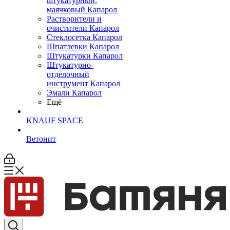
штукатурный,
маячковый Капарол
Растворители и
очистители Капарол
Cтеклосетка Капарол
Шпатлевки Капарол
Штукатурки Капарол
Штукатурно-
отделочный
инструмент Капарол
Эмали Капарол
Ещё
KNAUF SPACE
Ветонит