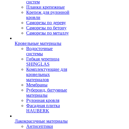
систем
Планки крепежные
Крепеж для рулонной
кровли
Саморезы по дереву
Саморезы по бетону
Саморезы по металлу
Кровельные материалы
Водосточные
системы
Гибкая черепица
SHINGLAS
Комплектующие для
кровельных
материалов
Мембраны
Рубероид, битумные
материалы
Рулонная кровля
Фасадная плитка
HAUBERK
Лакокрасочные материалы
Антисептики