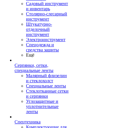
Садовый инструмент
и инвентарь
Столярно-слесарный
инструмент
Штукатурно-
отделочный
инструмент
Электроинструмент
Спецодежда и
средства защиты
Ещё
Серпянки, сетки,
специальные ленты
Малярный флизелин
и стеклохолст
Специальные ленты
Стеклотканные сетки
и серпянки
Углозащитные и
уплотнительные
ленты
Спецтехника
Комплектующие для