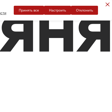
Принять все
Настроить
Отклонить
ости