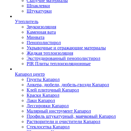
Сыпучие материалы
Шпаклевки
Штукатурки
Утеплитель
Звукоизоляция
Каменная вата
Минвата
Пенополистирол
Укрывочные и отражающие материалы
Жидкая теплоизоляция
Экструдированный пенополистирол
PIR Плиты теплоизоляционные
Капарол центр
Грунты Капарол
Анкера, дюбели, дюбель-гвозди Капарол
Клей плиточный Капарол
Краски Капарол
Лаки Капарол
Лессировки Капарол
Малярный инструмент Капарол
Профиль штукатурный, маячковый Капарол
Растворители и очистители Капарол
Cтеклосетка Капарол