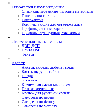
Гипсокартон и комплектующие
Специализированные листовые материалы
Гипсоволокнистый лист
Гипсокартон
Комплектующие для металлокаркаса
Профиль для гипсокартона
Профиль штукатурный, маячковый
Древесно-плитные материалы
ДВП, ДСП
Плита OSB
Фанера
Крепеж
Анкера, дюбели, дюбель-гвозди
Болты, шурупы, гайки
Гвозди
Заклёпки
Крепеж для фасадных систем
Планки крепежные
Крепеж для рулонной кровли
Саморезы по дереву
Саморезы по бетону
Саморезы по металлу