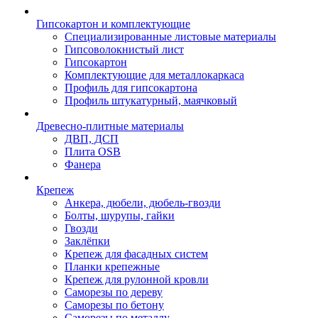
Гипсокартон и комплектующие
Специализированные листовые материалы
Гипсоволокнистый лист
Гипсокартон
Комплектующие для металлокаркаса
Профиль для гипсокартона
Профиль штукатурный, маячковый
Древесно-плитные материалы
ДВП, ДСП
Плита OSB
Фанера
Крепеж
Анкера, дюбели, дюбель-гвозди
Болты, шурупы, гайки
Гвозди
Заклёпки
Крепеж для фасадных систем
Планки крепежные
Крепеж для рулонной кровли
Саморезы по дереву
Саморезы по бетону
Саморезы по металлу