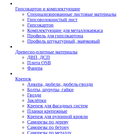
Гипсокартон и комплектующие
Специализированные листовые материалы
Гипсоволокнистый лист
Гипсокартон
Комплектующие для металлокаркаса
Профиль для гипсокартона
Профиль штукатурный, маячковый
Древесно-плитные материалы
ДВП, ДСП
Плита OSB
Фанера
Крепеж
Анкера, дюбели, дюбель-гвозди
Болты, шурупы, гайки
Гвозди
Заклёпки
Крепеж для фасадных систем
Планки крепежные
Крепеж для рулонной кровли
Саморезы по дереву
Саморезы по бетону
Саморезы по металлу