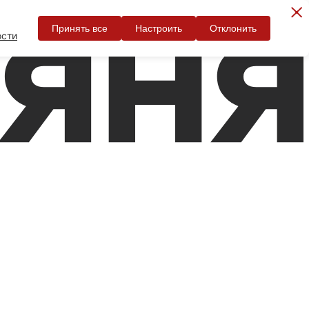
Принять все
Настроить
Отклонить
ости