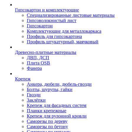
Гипсокартон и комплектующие
Специализированные листовые материалы
Гипсоволокнистый лист
Гипсокартон
Комплектующие для металлокаркаса
Профиль для гипсокартона
Профиль штукатурный, маячковый
Древесно-плитные материалы
ДВП, ДСП
Плита OSB
Фанера
Крепеж
Анкера, дюбели, дюбель-гвозди
Болты, шурупы, гайки
Гвозди
Заклёпки
Крепеж для фасадных систем
Планки крепежные
Крепеж для рулонной кровли
Саморезы по дереву
Саморезы по бетону
Саморезы по металлу