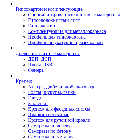
Гипсокартон и комплектующие
Специализированные листовые материалы
Гипсоволокнистый лист
Гипсокартон
Комплектующие для металлокаркаса
Профиль для гипсокартона
Профиль штукатурный, маячковый
Древесно-плитные материалы
ДВП, ДСП
Плита OSB
Фанера
Крепеж
Анкера, дюбели, дюбель-гвозди
Болты, шурупы, гайки
Гвозди
Заклёпки
Крепеж для фасадных систем
Планки крепежные
Крепеж для рулонной кровли
Саморезы по дереву
Саморезы по бетону
Саморезы по металлу