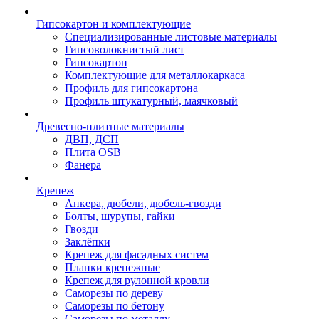
Гипсокартон и комплектующие
Специализированные листовые материалы
Гипсоволокнистый лист
Гипсокартон
Комплектующие для металлокаркаса
Профиль для гипсокартона
Профиль штукатурный, маячковый
Древесно-плитные материалы
ДВП, ДСП
Плита OSB
Фанера
Крепеж
Анкера, дюбели, дюбель-гвозди
Болты, шурупы, гайки
Гвозди
Заклёпки
Крепеж для фасадных систем
Планки крепежные
Крепеж для рулонной кровли
Саморезы по дереву
Саморезы по бетону
Саморезы по металлу