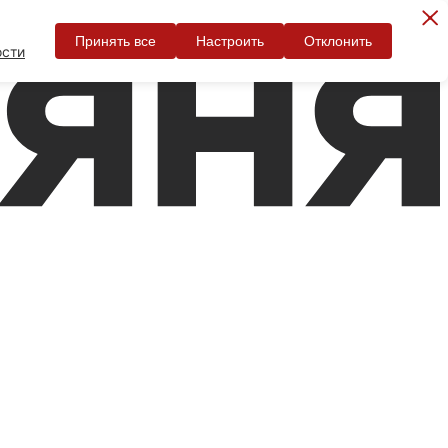
Принять все
Настроить
Отклонить
ости