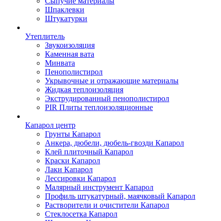
Сыпучие материалы
Шпаклевки
Штукатурки
Утеплитель
Звукоизоляция
Каменная вата
Минвата
Пенополистирол
Укрывочные и отражающие материалы
Жидкая теплоизоляция
Экструдированный пенополистирол
PIR Плиты теплоизоляционные
Капарол центр
Грунты Капарол
Анкера, дюбели, дюбель-гвозди Капарол
Клей плиточный Капарол
Краски Капарол
Лаки Капарол
Лессировки Капарол
Малярный инструмент Капарол
Профиль штукатурный, маячковый Капарол
Растворители и очистители Капарол
Cтеклосетка Капарол