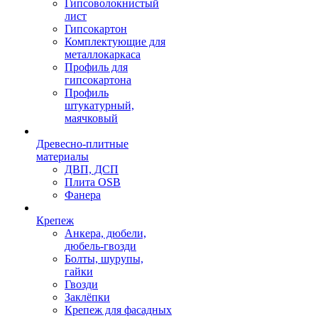
Гипсоволокнистый
лист
Гипсокартон
Комплектующие для
металлокаркаса
Профиль для
гипсокартона
Профиль
штукатурный,
маячковый
Древесно-плитные
материалы
ДВП, ДСП
Плита OSB
Фанера
Крепеж
Анкера, дюбели,
дюбель-гвозди
Болты, шурупы,
гайки
Гвозди
Заклёпки
Крепеж для фасадных