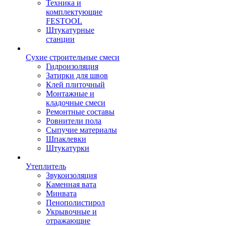
Техника и
комплектующие
FESTOOL
Штукатурные
станции
Сухие строительные смеси
Гидроизоляция
Затирки для швов
Клей плиточный
Монтажные и
кладочные смеси
Ремонтные составы
Ровнители пола
Сыпучие материалы
Шпаклевки
Штукатурки
Утеплитель
Звукоизоляция
Каменная вата
Минвата
Пенополистирол
Укрывочные и
отражающие