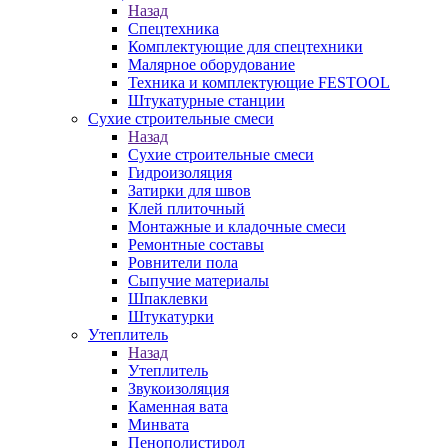
Назад
Спецтехника
Комплектующие для спецтехники
Малярное оборудование
Техника и комплектующие FESTOOL
Штукатурные станции
Сухие строительные смеси
Назад
Сухие строительные смеси
Гидроизоляция
Затирки для швов
Клей плиточный
Монтажные и кладочные смеси
Ремонтные составы
Ровнители пола
Сыпучие материалы
Шпаклевки
Штукатурки
Утеплитель
Назад
Утеплитель
Звукоизоляция
Каменная вата
Минвата
Пенополистирол