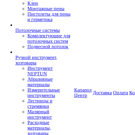
Клеи
Монтажные пены
Пистолеты для пены
и герметика
Потолочные системы
Комплектующие для
потолочных систем
Подвесной потолок
Ручной инструмент,
хозтовары
Инструмент
NEPTUN
Абразивные
материалы
Измерительные
Капарол
Доставка
Оплата
Ко
инструменты
Центр
Лестницы и
стремянки
Малярный
инструмент
Расходные
материалы,
хозтовары