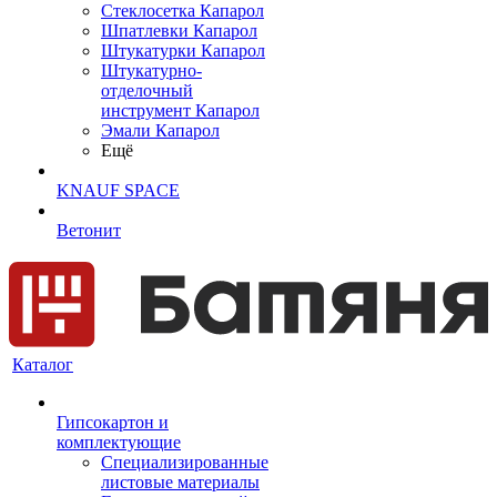
Cтеклосетка Капарол
Шпатлевки Капарол
Штукатурки Капарол
Штукатурно-
отделочный
инструмент Капарол
Эмали Капарол
Ещё
KNAUF SPACE
Ветонит
Каталог
Гипсокартон и
комплектующие
Специализированные
листовые материалы