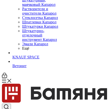
штукатурный,
маячковый Капарол
Растворители и
очистители Капарол
Cтеклосетка Капарол
Шпатлевки Капарол
Штукатурки Капарол
Штукатурно-
отделочный
инструмент Капарол
Эмали Капарол
Ещё
KNAUF SPACE
Ветонит