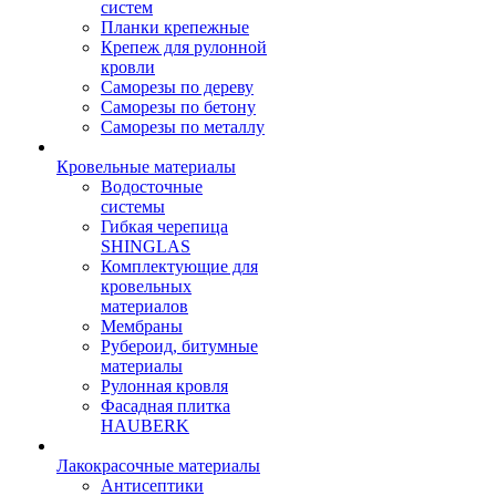
систем
Планки крепежные
Крепеж для рулонной
кровли
Саморезы по дереву
Саморезы по бетону
Саморезы по металлу
Кровельные материалы
Водосточные
системы
Гибкая черепица
SHINGLAS
Комплектующие для
кровельных
материалов
Мембраны
Рубероид, битумные
материалы
Рулонная кровля
Фасадная плитка
HAUBERK
Лакокрасочные материалы
Антисептики