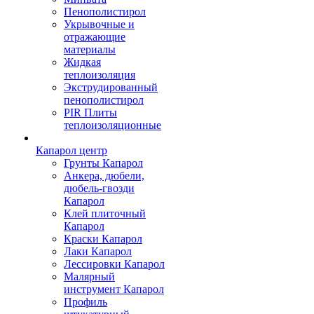
Пенополистирол
Укрывочные и
отражающие
материалы
Жидкая
теплоизоляция
Экструдированный
пенополистирол
PIR Плиты
теплоизоляционные
Капарол центр
Грунты Капарол
Анкера, дюбели,
дюбель-гвозди
Капарол
Клей плиточный
Капарол
Краски Капарол
Лаки Капарол
Лессировки Капарол
Малярный
инструмент Капарол
Профиль