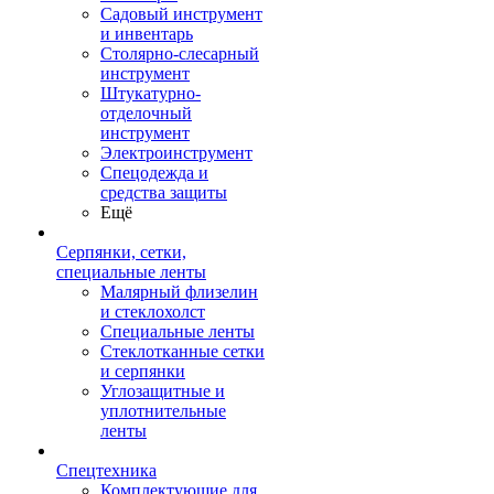
Садовый инструмент
и инвентарь
Столярно-слесарный
инструмент
Штукатурно-
отделочный
инструмент
Электроинструмент
Спецодежда и
средства защиты
Ещё
Серпянки, сетки,
специальные ленты
Малярный флизелин
и стеклохолст
Специальные ленты
Стеклотканные сетки
и серпянки
Углозащитные и
уплотнительные
ленты
Спецтехника
Комплектующие для