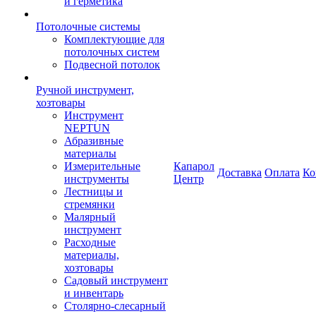
и герметика
Потолочные системы
Комплектующие для
потолочных систем
Подвесной потолок
Ручной инструмент,
хозтовары
Инструмент
NEPTUN
Абразивные
материалы
Измерительные
Капарол
Доставка
Оплата
Ко
инструменты
Центр
Лестницы и
стремянки
Малярный
инструмент
Расходные
материалы,
хозтовары
Садовый инструмент
и инвентарь
Столярно-слесарный