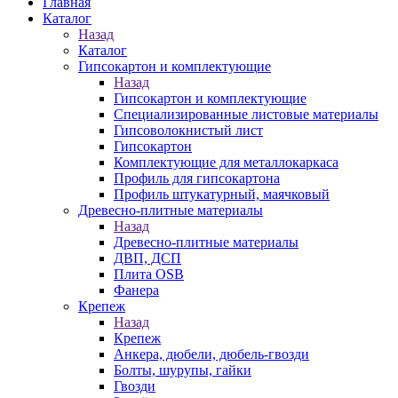
Главная
Каталог
Назад
Каталог
Гипсокартон и комплектующие
Назад
Гипсокартон и комплектующие
Специализированные листовые материалы
Гипсоволокнистый лист
Гипсокартон
Комплектующие для металлокаркаса
Профиль для гипсокартона
Профиль штукатурный, маячковый
Древесно-плитные материалы
Назад
Древесно-плитные материалы
ДВП, ДСП
Плита OSB
Фанера
Крепеж
Назад
Крепеж
Анкера, дюбели, дюбель-гвозди
Болты, шурупы, гайки
Гвозди