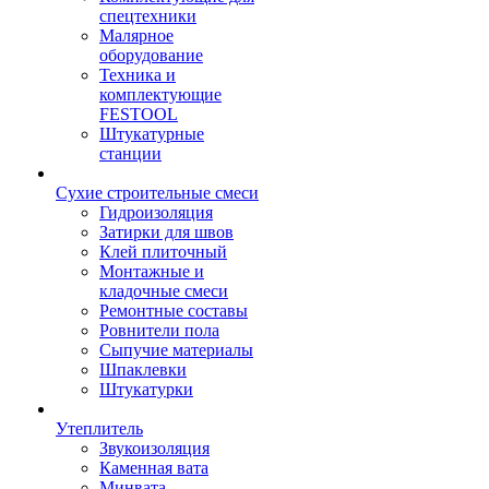
спецтехники
Малярное
оборудование
Техника и
комплектующие
FESTOOL
Штукатурные
станции
Сухие строительные смеси
Гидроизоляция
Затирки для швов
Клей плиточный
Монтажные и
кладочные смеси
Ремонтные составы
Ровнители пола
Сыпучие материалы
Шпаклевки
Штукатурки
Утеплитель
Звукоизоляция
Каменная вата
Минвата