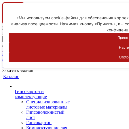
«Мы используем cookie-файлы для обеспечения коррект
анализа посещаемости. Нажимая кнопку «Принять», вы со
Ваш город
конфиденц
Пятигорск
Принят
Настр
Личный кабинет
8-800-775-59-89
Откло
8-800-775-59-89
+7 918 754-83-77
Заказать звонок
Каталог
Гипсокартон и
комплектующие
Специализированные
листовые материалы
Гипсоволокнистый
лист
Гипсокартон
Комплектующие для