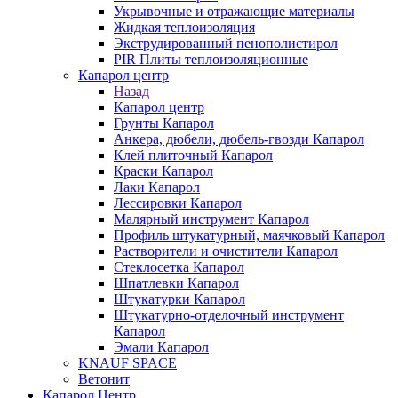
Укрывочные и отражающие материалы
Жидкая теплоизоляция
Экструдированный пенополистирол
PIR Плиты теплоизоляционные
Капарол центр
Назад
Капарол центр
Грунты Капарол
Анкера, дюбели, дюбель-гвозди Капарол
Клей плиточный Капарол
Краски Капарол
Лаки Капарол
Лессировки Капарол
Малярный инструмент Капарол
Профиль штукатурный, маячковый Капарол
Растворители и очистители Капарол
Cтеклосетка Капарол
Шпатлевки Капарол
Штукатурки Капарол
Штукатурно-отделочный инструмент
Капарол
Эмали Капарол
KNAUF SPACE
Ветонит
Капарол Центр