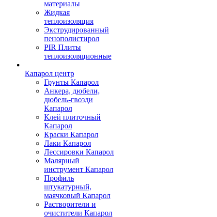
материалы
Жидкая
теплоизоляция
Экструдированный
пенополистирол
PIR Плиты
теплоизоляционные
Капарол центр
Грунты Капарол
Анкера, дюбели,
дюбель-гвозди
Капарол
Клей плиточный
Капарол
Краски Капарол
Лаки Капарол
Лессировки Капарол
Малярный
инструмент Капарол
Профиль
штукатурный,
маячковый Капарол
Растворители и
очистители Капарол