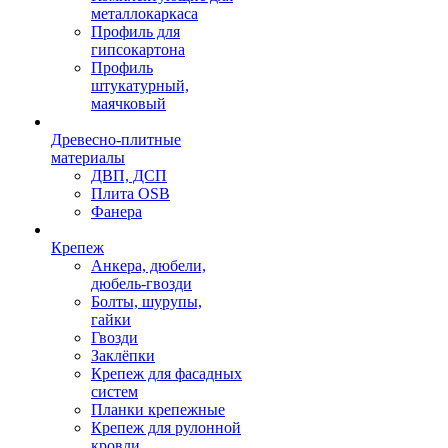
металлокаркаса
Профиль для
гипсокартона
Профиль
штукатурный,
маячковый
Древесно-плитные
материалы
ДВП, ДСП
Плита OSB
Фанера
Крепеж
Анкера, дюбели,
дюбель-гвозди
Болты, шурупы,
гайки
Гвозди
Заклёпки
Крепеж для фасадных
систем
Планки крепежные
Крепеж для рулонной
кровли