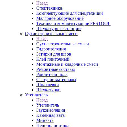
Назад
Спецтехника
Комплектующие для спецтехники
Малярное оборудование
Техника и комплектующие FESTOOL
Штукатурные станции
Сухие строительные смеси
Назад
Сухие строительные смеси
Гидроизоляция
Затирки для швов
Клей плиточный
Монтажные и кладочные смеси
Ремонтные составы
Ровнители пола
Сыпучие материалы
Шпаклевки
Штукатурки
Утеплитель
Назад
Утеплитель
Звукоизоляция
Каменная вата
Минвата
Пенополистирол