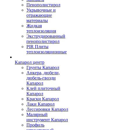
Пенополистирол
Укрывочные и
отражающие
материалы
Жидкая
теплоизоляция
Экструдированный
пенополистирол
PIR Плиты
теплоизоляционные
Капарол центр
Грунты Капарол
Анкера, дюбели,
дюбель-гвозди
Капарол
Клей плиточный
Капарол
Краски Капарол
Лаки Капарол
Лессировки Капарол
Малярный
инструмент Капарол
Профиль