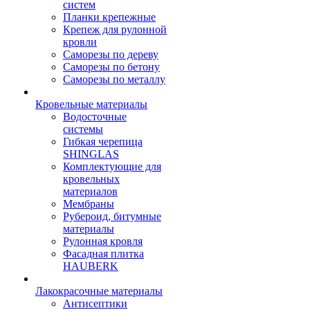
систем
Планки крепежные
Крепеж для рулонной
кровли
Саморезы по дереву
Саморезы по бетону
Саморезы по металлу
Кровельные материалы
Водосточные
системы
Гибкая черепица
SHINGLAS
Комплектующие для
кровельных
материалов
Мембраны
Рубероид, битумные
материалы
Рулонная кровля
Фасадная плитка
HAUBERK
Лакокрасочные материалы
Антисептики