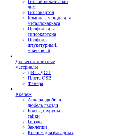
Гипсоволокнистый
лист
Гипсокартон
Комплектующие для
металлокаркаса
Профиль для
гипсокартона
Профиль
штукатурный,
маячковый
Древесно-плитные
материалы
ДВП, ДСП
Плита OSB
Фанера
Крепеж
Анкера, дюбели,
дюбель-гвозди
Болты, шурупы,
гайки
Гвозди
Заклёпки
Крепеж для фасадных