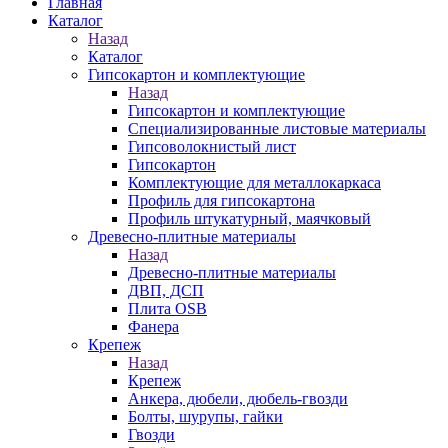
Главная
Каталог
Назад
Каталог
Гипсокартон и комплектующие
Назад
Гипсокартон и комплектующие
Специализированные листовые материалы
Гипсоволокнистый лист
Гипсокартон
Комплектующие для металлокаркаса
Профиль для гипсокартона
Профиль штукатурный, маячковый
Древесно-плитные материалы
Назад
Древесно-плитные материалы
ДВП, ДСП
Плита OSB
Фанера
Крепеж
Назад
Крепеж
Анкера, дюбели, дюбель-гвозди
Болты, шурупы, гайки
Гвозди