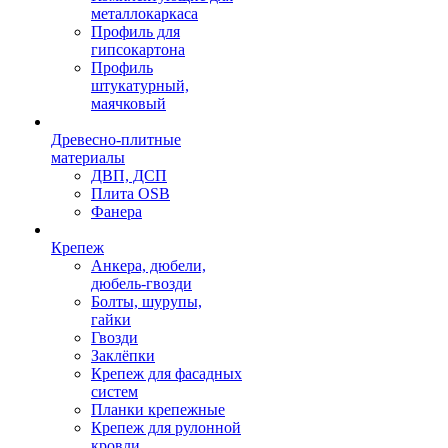
металлокаркаса
Профиль для
гипсокартона
Профиль
штукатурный,
маячковый
Древесно-плитные
материалы
ДВП, ДСП
Плита OSB
Фанера
Крепеж
Анкера, дюбели,
дюбель-гвозди
Болты, шурупы,
гайки
Гвозди
Заклёпки
Крепеж для фасадных
систем
Планки крепежные
Крепеж для рулонной
кровли