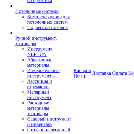
и герметика
Потолочные системы
Комплектующие для
потолочных систем
Подвесной потолок
Ручной инструмент,
хозтовары
Инструмент
NEPTUN
Абразивные
материалы
Измерительные
Капарол
Доставка
Оплата
Ко
инструменты
Центр
Лестницы и
стремянки
Малярный
инструмент
Расходные
материалы,
хозтовары
Садовый инструмент
и инвентарь
Столярно-слесарный