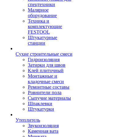
спецтехники
Малярное
оборудование
Техника и
комплектующие
FESTOOL
Штукатурные
станции
Сухие строительные смеси
Гидроизоляция
Затирки для швов
Клей плиточный
Монтажные и
кладочные смеси
Ремонтные составы
Ровнители пола
Сыпучие материалы
Шпаклевки
Штукатурки
Утеплитель
Звукоизоляция
Каменная вата
Минвата