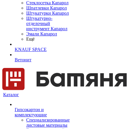
Cтеклосетка Капарол
Шпатлевки Капарол
Штукатурки Капарол
Штукатурно-
отделочный
инструмент Капарол
Эмали Капарол
Ещё
KNAUF SPACE
Ветонит
Каталог
Гипсокартон и
комплектующие
Специализированные
листовые материалы