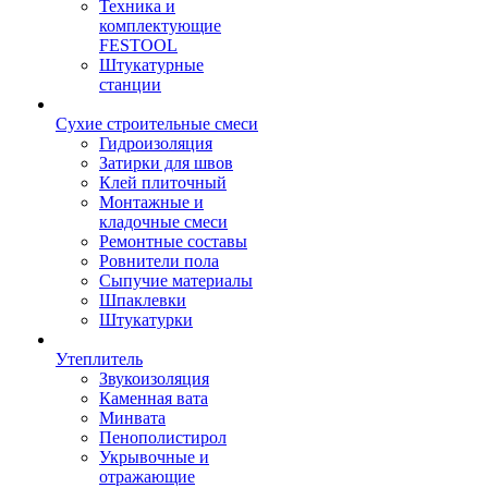
Техника и
комплектующие
FESTOOL
Штукатурные
станции
Сухие строительные смеси
Гидроизоляция
Затирки для швов
Клей плиточный
Монтажные и
кладочные смеси
Ремонтные составы
Ровнители пола
Сыпучие материалы
Шпаклевки
Штукатурки
Утеплитель
Звукоизоляция
Каменная вата
Минвата
Пенополистирол
Укрывочные и
отражающие