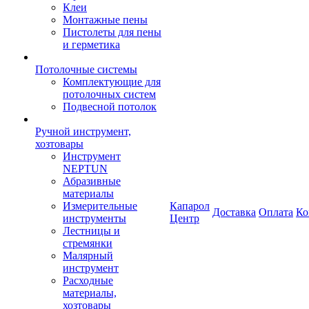
Клеи
Монтажные пены
Пистолеты для пены
и герметика
Потолочные системы
Комплектующие для
потолочных систем
Подвесной потолок
Ручной инструмент,
хозтовары
Инструмент
NEPTUN
Абразивные
материалы
Измерительные
Капарол
Доставка
Оплата
Ко
инструменты
Центр
Лестницы и
стремянки
Малярный
инструмент
Расходные
материалы,
хозтовары