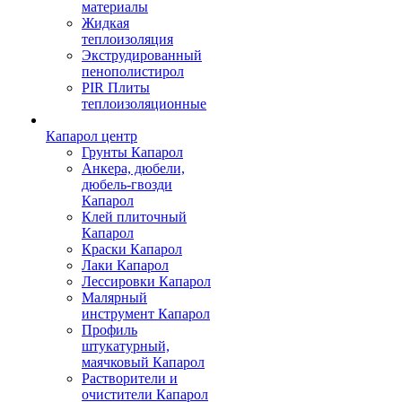
материалы
Жидкая
теплоизоляция
Экструдированный
пенополистирол
PIR Плиты
теплоизоляционные
Капарол центр
Грунты Капарол
Анкера, дюбели,
дюбель-гвозди
Капарол
Клей плиточный
Капарол
Краски Капарол
Лаки Капарол
Лессировки Капарол
Малярный
инструмент Капарол
Профиль
штукатурный,
маячковый Капарол
Растворители и
очистители Капарол