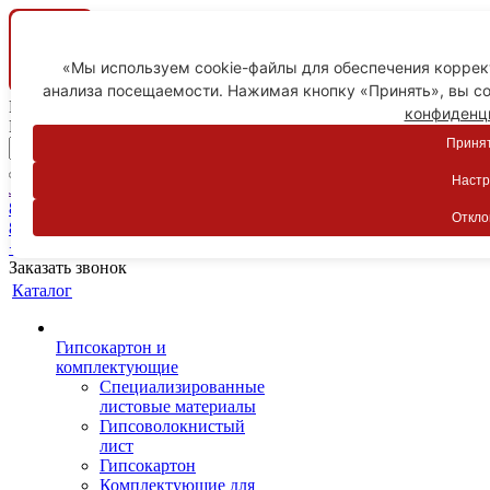
«Мы используем cookie-файлы для обеспечения коррект
анализа посещаемости. Нажимая кнопку «Принять», вы со
Ваш город
конфиденц
Пятигорск
Принят
Настр
Личный кабинет
8-800-775-59-89
Откло
8-800-775-59-89
+7 918 754-83-77
Заказать звонок
Каталог
Гипсокартон и
комплектующие
Специализированные
листовые материалы
Гипсоволокнистый
лист
Гипсокартон
Комплектующие для