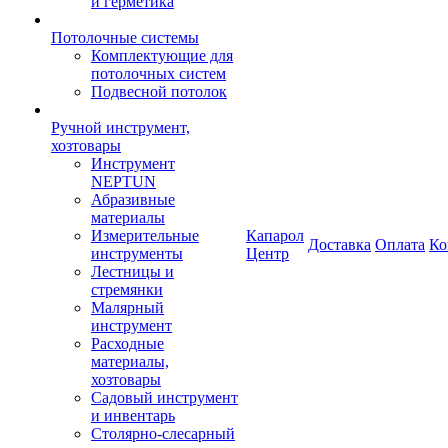
и герметика
Потолочные системы
Комплектующие для
потолочных систем
Подвесной потолок
Ручной инструмент,
хозтовары
Инструмент
NEPTUN
Абразивные
материалы
Измерительные
Капарол
Доставка
Оплата
Ко
инструменты
Центр
Лестницы и
стремянки
Малярный
инструмент
Расходные
материалы,
хозтовары
Садовый инструмент
и инвентарь
Столярно-слесарный