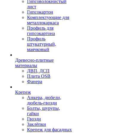
Гипсоволокнистый
лист
Гипсокартон
Комплектующие для
металлокаркаса
Профиль для
гипсокартона
Профиль
штукатурный,
маячковый
Древесно-плитные
материалы
ДВП, ДСП
Плита OSB
Фанера
Крепеж
Анкера, дюбели,
дюбель-гвозди
Болты, шурупы,
гайки
Гвозди
Заклёпки
Крепеж для фасадных