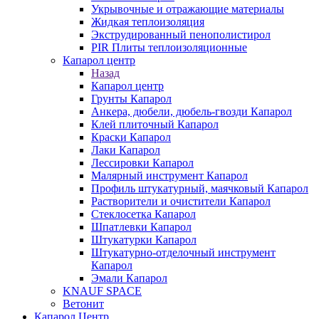
Укрывочные и отражающие материалы
Жидкая теплоизоляция
Экструдированный пенополистирол
PIR Плиты теплоизоляционные
Капарол центр
Назад
Капарол центр
Грунты Капарол
Анкера, дюбели, дюбель-гвозди Капарол
Клей плиточный Капарол
Краски Капарол
Лаки Капарол
Лессировки Капарол
Малярный инструмент Капарол
Профиль штукатурный, маячковый Капарол
Растворители и очистители Капарол
Cтеклосетка Капарол
Шпатлевки Капарол
Штукатурки Капарол
Штукатурно-отделочный инструмент
Капарол
Эмали Капарол
KNAUF SPACE
Ветонит
Капарол Центр