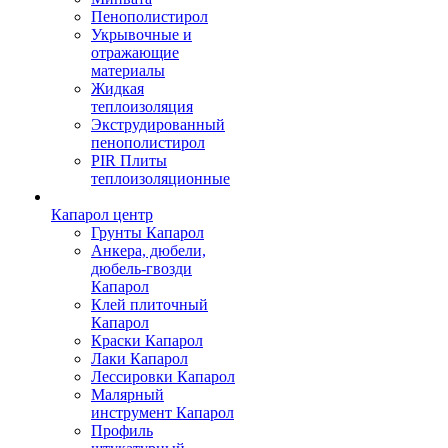
Пенополистирол
Укрывочные и
отражающие
материалы
Жидкая
теплоизоляция
Экструдированный
пенополистирол
PIR Плиты
теплоизоляционные
Капарол центр
Грунты Капарол
Анкера, дюбели,
дюбель-гвозди
Капарол
Клей плиточный
Капарол
Краски Капарол
Лаки Капарол
Лессировки Капарол
Малярный
инструмент Капарол
Профиль