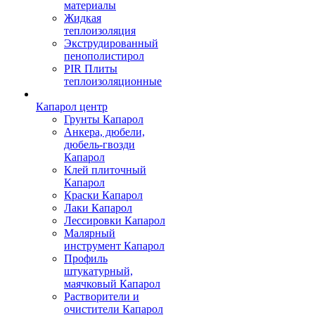
материалы
Жидкая
теплоизоляция
Экструдированный
пенополистирол
PIR Плиты
теплоизоляционные
Капарол центр
Грунты Капарол
Анкера, дюбели,
дюбель-гвозди
Капарол
Клей плиточный
Капарол
Краски Капарол
Лаки Капарол
Лессировки Капарол
Малярный
инструмент Капарол
Профиль
штукатурный,
маячковый Капарол
Растворители и
очистители Капарол