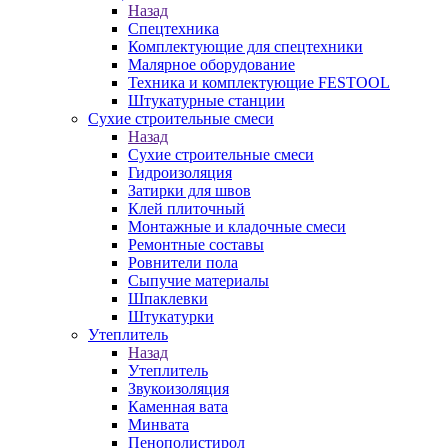
Назад
Спецтехника
Комплектующие для спецтехники
Малярное оборудование
Техника и комплектующие FESTOOL
Штукатурные станции
Сухие строительные смеси
Назад
Сухие строительные смеси
Гидроизоляция
Затирки для швов
Клей плиточный
Монтажные и кладочные смеси
Ремонтные составы
Ровнители пола
Сыпучие материалы
Шпаклевки
Штукатурки
Утеплитель
Назад
Утеплитель
Звукоизоляция
Каменная вата
Минвата
Пенополистирол