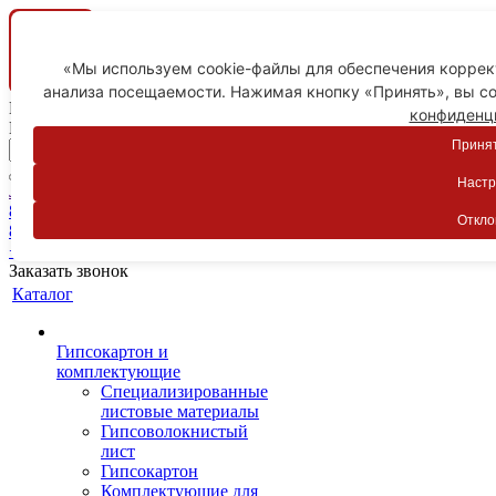
«Мы используем cookie-файлы для обеспечения коррект
анализа посещаемости. Нажимая кнопку «Принять», вы со
Ваш город
конфиденц
Пятигорск
Принят
Настр
Личный кабинет
8-800-775-59-89
Откло
8-800-775-59-89
+7 918 754-83-77
Заказать звонок
Каталог
Гипсокартон и
комплектующие
Специализированные
листовые материалы
Гипсоволокнистый
лист
Гипсокартон
Комплектующие для