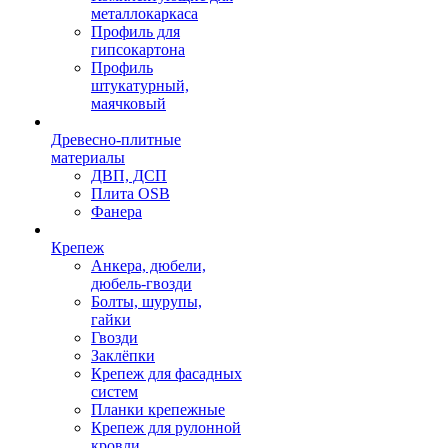
металлокаркаса
Профиль для
гипсокартона
Профиль
штукатурный,
маячковый
Древесно-плитные
материалы
ДВП, ДСП
Плита OSB
Фанера
Крепеж
Анкера, дюбели,
дюбель-гвозди
Болты, шурупы,
гайки
Гвозди
Заклёпки
Крепеж для фасадных
систем
Планки крепежные
Крепеж для рулонной
кровли