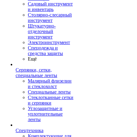
Садовый инструмент
и инвентарь
Столярно-слесарный
инструмент
Штукатурно-
отделочный
инструмент
Электроинструмент
Спецодежда и
средства защиты
Ещё
Серпянки, сетки,
специальные ленты
Малярный флизелин
и стеклохолст
Специальные ленты
Стеклотканные сетки
и серпянки
Углозащитные и
уплотнительные
ленты
Спецтехника
Комплектующие для