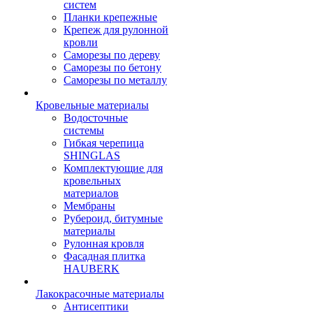
систем
Планки крепежные
Крепеж для рулонной
кровли
Саморезы по дереву
Саморезы по бетону
Саморезы по металлу
Кровельные материалы
Водосточные
системы
Гибкая черепица
SHINGLAS
Комплектующие для
кровельных
материалов
Мембраны
Рубероид, битумные
материалы
Рулонная кровля
Фасадная плитка
HAUBERK
Лакокрасочные материалы
Антисептики