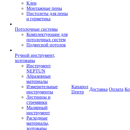
Клеи
Монтажные пены
Пистолеты для пены
и герметика
Потолочные системы
Комплектующие для
потолочных систем
Подвесной потолок
Ручной инструмент,
хозтовары
Инструмент
NEPTUN
Абразивные
материалы
Измерительные
Капарол
Доставка
Оплата
Ко
инструменты
Центр
Лестницы и
стремянки
Малярный
инструмент
Расходные
материалы,
хозтовары