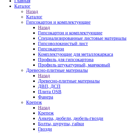
Главная
Каталог
Назад
Каталог
Гипсокартон и комплектующие
Назад
Гипсокартон и комплектующие
Специализированные листовые материалы
Гипсоволокнистый лист
Гипсокартон
Комплектующие для металлокаркаса
Профиль для гипсокартона
Профиль штукатурный, маячковый
Древесно-плитные материалы
Назад
Древесно-плитные материалы
ДВП, ДСП
Плита OSB
Фанера
Крепеж
Назад
Крепеж
Анкера, дюбели, дюбель-гвозди
Болты, шурупы, гайки
Гвозди