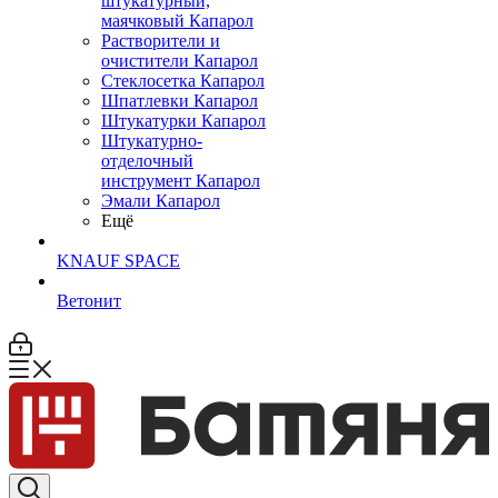
штукатурный,
маячковый Капарол
Растворители и
очистители Капарол
Cтеклосетка Капарол
Шпатлевки Капарол
Штукатурки Капарол
Штукатурно-
отделочный
инструмент Капарол
Эмали Капарол
Ещё
KNAUF SPACE
Ветонит