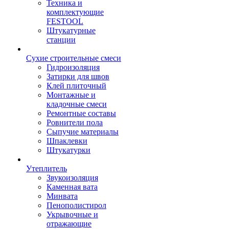
Техника и
комплектующие
FESTOOL
Штукатурные
станции
Сухие строительные смеси
Гидроизоляция
Затирки для швов
Клей плиточный
Монтажные и
кладочные смеси
Ремонтные составы
Ровнители пола
Сыпучие материалы
Шпаклевки
Штукатурки
Утеплитель
Звукоизоляция
Каменная вата
Минвата
Пенополистирол
Укрывочные и
отражающие