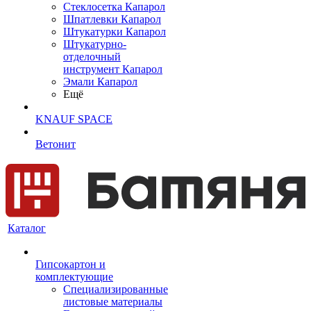
Cтеклосетка Капарол
Шпатлевки Капарол
Штукатурки Капарол
Штукатурно-
отделочный
инструмент Капарол
Эмали Капарол
Ещё
KNAUF SPACE
Ветонит
Каталог
Гипсокартон и
комплектующие
Специализированные
листовые материалы