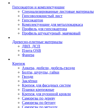
Гипсокартон и комплектующие
Специализированные листовые материалы
Гипсоволокнистый лист
Гипсокартон
Комплектующие для металлокаркаса
Профиль для гипсокартона
Профиль штукатурный, маячковый
Древесно-плитные материалы
ДВП, ДСП
Плита OSB
Фанера
Крепеж
Анкера, дюбели, дюбель-гвозди
Болты, шурупы, гайки
Гвозди
Заклёпки
Крепеж для фасадных систем
Планки крепежные
Крепеж для рулонной кровли
Саморезы по дереву
Саморезы по бетону
Саморезы по металлу