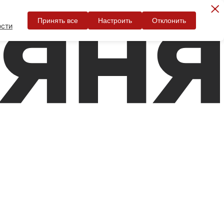
Принять все
Настроить
Отклонить
ости