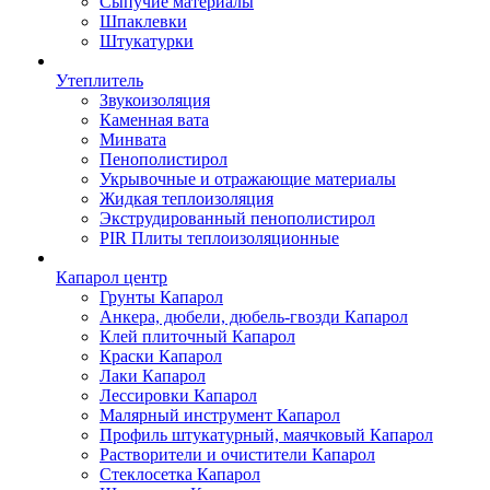
Сыпучие материалы
Шпаклевки
Штукатурки
Утеплитель
Звукоизоляция
Каменная вата
Минвата
Пенополистирол
Укрывочные и отражающие материалы
Жидкая теплоизоляция
Экструдированный пенополистирол
PIR Плиты теплоизоляционные
Капарол центр
Грунты Капарол
Анкера, дюбели, дюбель-гвозди Капарол
Клей плиточный Капарол
Краски Капарол
Лаки Капарол
Лессировки Капарол
Малярный инструмент Капарол
Профиль штукатурный, маячковый Капарол
Растворители и очистители Капарол
Cтеклосетка Капарол