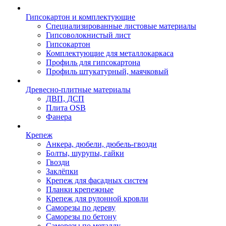
Гипсокартон и комплектующие
Специализированные листовые материалы
Гипсоволокнистый лист
Гипсокартон
Комплектующие для металлокаркаса
Профиль для гипсокартона
Профиль штукатурный, маячковый
Древесно-плитные материалы
ДВП, ДСП
Плита OSB
Фанера
Крепеж
Анкера, дюбели, дюбель-гвозди
Болты, шурупы, гайки
Гвозди
Заклёпки
Крепеж для фасадных систем
Планки крепежные
Крепеж для рулонной кровли
Саморезы по дереву
Саморезы по бетону
Саморезы по металлу